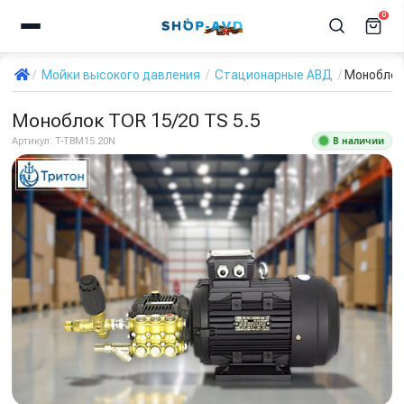
0
Мойки высокого давления
Стационарные АВД
Моноблок 
Моноблок TOR 15/20 TS 5.5
В наличии
Артикул:
T-TBM15.20N