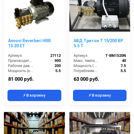
Annovi Reverberi HRR
АВД Тритон T 15/200 BP
15.20 ET
5.5 T
Артикул:
27112
Артикул:
T-BM1520N
Производительность (л/ч):
900
Макс. температура воды (°C):
40
Рабочее давление (бар):
200
Мощность (л/с):
7.5
Мощность (кВт):
5.5
Потребляемая мощность (кВт):
5.5
Электропитание (В):
380
Производительность (л/мин):
15
81 000 руб.
63 000 руб.
⚡ В корзину
⚡ В корзину