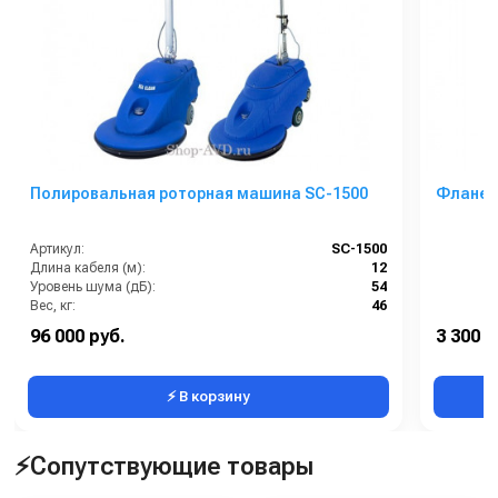
Полировальная роторная машина SC-1500
Фланец
Артикул:
SC-1500
Длина кабеля (м):
12
Уровень шума (дБ):
54
Вес, кг:
46
Мощность (Вт):
1100
96 000 руб.
3 300 р
Напряжение (В):
230
⚡ В корзину
⚡Сопутствующие товары