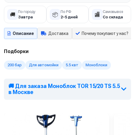
По городу
По РФ
Самовывоз
🚚
📦
🏬
Завтра
2–5 дней
Со склада
Описание
Доставка
Почему покупают у нас?
Подборки
200 бар
Для автомойки
5.5 квт
Моноблоки
🚚 Для заказа Моноблок TOR 15/20 TS 5.5
в Москве