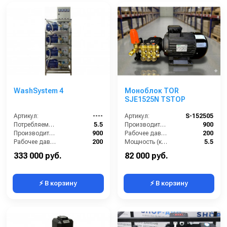
WashSystem 4
Моноблок TOR
SJE1525N TSTOP
Артикул:
----
Артикул:
S-152505
Потребляемая мощность (кВт):
5.5
Производительность (л/ч):
900
Производительность (л/ч):
900
Рабочее давление (бар):
200
Рабочее давление (бар):
200
Мощность (кВт):
5.5
Мощность (кВт):
5.5
Электропитание (В):
380
333 000 руб.
82 000 руб.
⚡ В корзину
⚡ В корзину