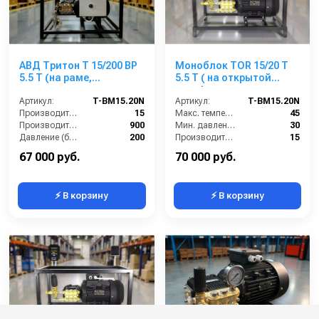
АВД Тритон T 15/200 ВР
Моноблок TOR 15/20 T
5.5 T (на раме,
5.5 T ( на открытой
электрика с
раме)
теплозащитой)
Артикул:
T-BM15.20N
Артикул:
T-BM15.20N
Производительность (л/мин):
15
Макс. температура воды (°C):
45
Производительность (л/ч):
900
Мин. давление (бар):
30
Давление (бар):
200
Производительность (л/мин):
15
Напряжение (В):
380
Производительность (л/ч):
900
67 000 руб.
70 000 руб.
⚡ В корзину
⚡ В корзину