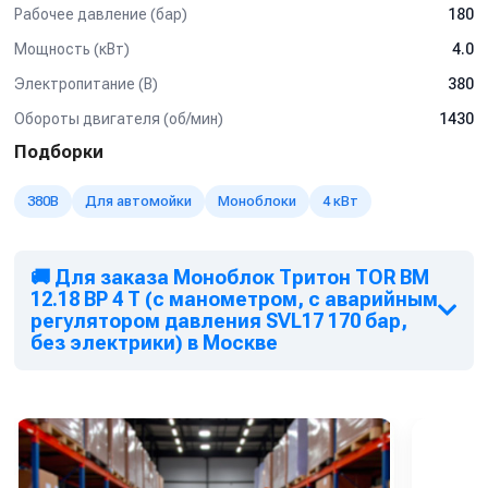
Система пескоструй
Рабочее давление (бар)
180
Спектр применения:
Мощность (кВт)
4.0
Используется на профессиональных автомойках, как
Электропитание (В)
380
легкого типа так и грузового.
Обороты двигателя (об/мин)
1430
Мойка любых поверхностей, в т.ч. подготовка
поверхностей к нанесению покрытий без использования
Подборки
абразива
Мойка котлов, теплообменников, испарителей и другого
380В
Для автомойки
Моноблоки
4 кВт
оборудования от отложений и накипи
Мойка полов и открытых площадок
Подготовка конструкций к антикоррозионным работам,
🚚 Для заказа Моноблок Тритон TOR ВМ
удаления штукатурки, краски
12.18 ВР 4 Т (с манометром, с аварийным
регулятором давления SVL17 170 бар,
Очистка и дезинфекция полов, поверхностей и
без электрики) в Москве
оборудования на
предприятиях пищевой промышленности и многое
другое