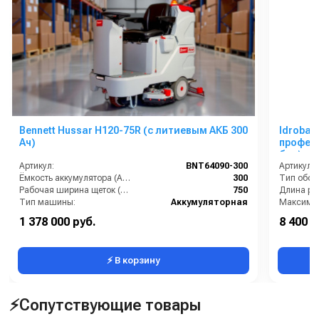
Bennett Hussar H120-75R (с литиевым АКБ 300
Idrobas
Ач)
профес
бар)
Артикул:
BNT64090-300
Артикул:
Ёмкость аккумулятора (Ач):
300
Тип обор
Рабочая ширина щеток (мм):
750
Тип машины:
Аккумуляторная
Уровень шума (дБ):
68
1 378 000 руб.
8 400 р
Напряжение (В):
24
⚡ В корзину
⚡Сопутствующие товары