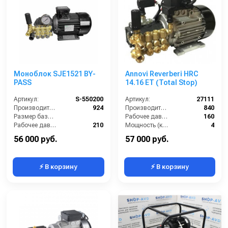
Моноблок SJE1521 BY-
Annovi Reverberi HRC
PASS
14.16 ET (Total Stop)
Артикул:
S-550200
Артикул:
27111
Производительность (л/ч):
924
Производительность (л/ч):
840
Размер базовой станции (ДхШхВ):
Рабочее давление (бар):
160
Рабочее давление (бар):
210
Мощность (кВт):
4
Мощность (кВт):
5.5
Электропитание (В):
380
56 000 руб.
57 000 руб.
⚡ В корзину
⚡ В корзину