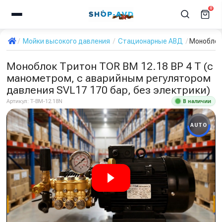
0
Мойки высокого давления
Стационарные АВД
Моноблок 
Моноблок Тритон TOR ВМ 12.18 ВР 4 Т (с
манометром, с аварийным регулятором
давления SVL17 170 бар, без электрики)
В наличии
Артикул:
T-BM-12.18N
AUTO