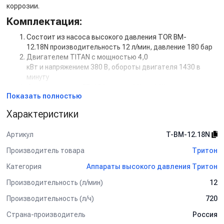
коррозии.
Комплектация:
Состоит из насоса высокого давления
TOR BM-
12.18N
производительность 12 л/мин, давление 180 бар
Двигателем TITAN с мощностью 4,0
кВт и напряжением 380 В, обороты двигателя 1430 в
минуту
Фильтр очистки F5, 150 micron, 10bar, 30l/min,
Показать полностью
1/2внут-1/2внут
Дополнительная комплектация:
Характеристики
Манометр
Артикул
T-BM-12.18N
Задержка выключения двигателя с таймером (от 5 сек
до 50 сек)
Производитель товара
Тритон
Кнопкой на 12В для установки на стену.
Категория
Аппараты высокого давления Тритон
Рама настенная
Рама на колесах
Производительность (л/мин)
12
Барабан для шланга от 10 м до 50 м
Пенокомплект
Производительность (л/ч)
720
Шланг высокого давления от 1 м до 50 м
Страна-производитель
Россия
Турбофреза