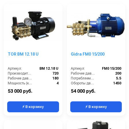
TOR BM 12.18 U
Gidra FM0 15/200
Артикул:
BM 12.18 U
Артикул:
FM0 15/200
Производительность (л/ч):
720
Рабочее давление (бар):
200
Рабочее давление (бар):
180
Потребляемая мощность (кВт):
5.5
Мощность (кВт):
4
Обороты двигателя (об/мин):
1450
Электропитание (В):
380
Производительность (л/ч):
900
53 000 руб.
54 000 руб.
⚡ В корзину
⚡ В корзину