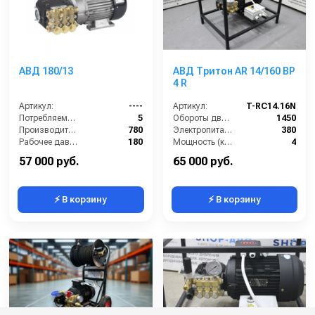
АВД 180/13
АВД Тритон AR 14/160 BP
4 R
Артикул:
----
Артикул:
T-RC14.16N
Потребляемая мощность (кВт):
5
Обороты двигателя (об/мин):
1450
Производительность (л/ч):
780
Электропитание (В):
380
Рабочее давление (бар):
180
Мощность (кВт):
4
Мощность (кВт):
5
Производительность (л/ч)-1:
840
57 000 руб.
65 000 руб.
⚡ В корзину
⚡ В корзину