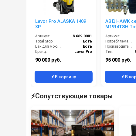
Lavor Pro ALASKA 1409
АВД HAWK с
XP
M1914TSH Tot
Артикул:
8.669.0001
Артикул:
Total Stop:
Есть
Потребляемая мощность (кВт):
Бак для моющих средств:
Есть
Производительность (л/ч):
Бренд:
Lavor Pro
Тип:
Грязевая фреза:
Доп.опция
Страна-производитель:
90 000 руб.
95 000 руб.
Длина шланга ВД (м):
8
Рабочее давление (бар):
⚡ В корзину
⚡ В ко
⚡Сопутствующие товары