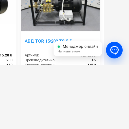
АВД TOR 15/200 TS 5.5
Менеджер онлайн
Напишите нам
15.20 U
Артикул:
AK-2973
900
Производительность (л/мин):
15
180
Скорость вращения (об/мин):
1450
5.5
Рабочее давление (бар):
200
380
Мощность (кВт):
5.5
73 000 руб.
⚡ В корзину