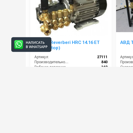
Annovi Reverberi HRC 14.16 ET
АВД T
(Total Stop)
Артикул:
27111
Артикул
Производительность (л/ч):
840
Рабочее давление (бар):
160
Мощность (кВт):
4
Электропитание (В):
380
Мощнос
57 000 руб.
64 00
⚡ В корзину