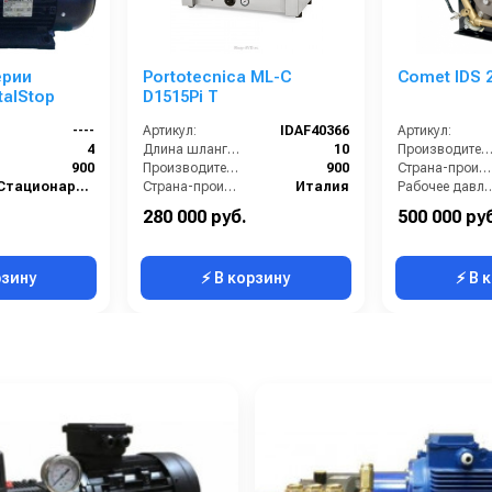
ерии
Portotecnica ML-C
Comet ID
alStop
D1515Pi T
----
Артикул:
IDAF40366
Артикул:
4
Длина шланга ВД (м):
10
Производительность (л/ч
900
Производительность (л/ч):
900
Страна-производитель:
Стационарные
Страна-производитель:
Италия
Рабочее давлени
Италия
Тип автомойки:
стационарная
Мощность (кВт):
280 000 руб.
500 000 ру
200
Электропитание:
3~ 400 В. 50 Гц
Масса (кг):
рзину
⚡ В корзину
⚡ В 