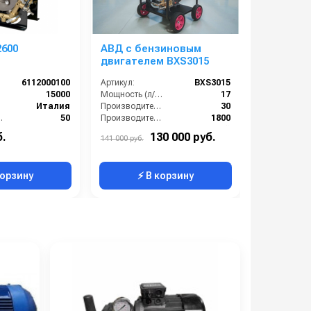
S 2600
АВД с бензиновым
АВД Benn
двигателем BXS3015
6112000100
Артикул:
BXS3015
Артикул:
):
15000
Мощность (л/с):
17
Конструкция
Италия
Производительность (л/мин):
30
е (бар):
50
Производительность (л/ч):
1800
Р
19.3
Страна-производитель:
Китай
б.
130 000 руб.
130 000 р
141 000 руб.
76
Рабочее давление (бар):
150
корзину
⚡ В корзину
⚡ 