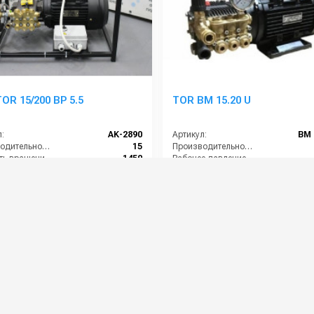
OR 15/200 BP 5.5
TOR BM 15.20 U
:
AK-2890
Артикул:
BM 
Производительность (л/мин):
15
Производительность (л/ч):
Скорость вращения (об/мин):
1450
Рабочее давление (бар):
Рабочее давление (бар):
200
Мощность (кВт):
ть (кВт):
5.5
Электропитание (В):
0 руб.
73 000 руб.
⚡ В корзину
⚡ В корзину