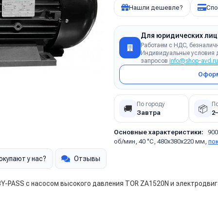
Нашли дешевле?
Спо
Для юридических лиц
Работаем с НДС, безналич
Индивидуальные условия д
запросов
info@shop-avd.ru
Оформ
По городу
П
🚚
📦
Завтра
2
Основные характеристики:
900
об/мин, 40 °C, 480x380x220 мм,
по
окупают у нас?
Отзывы
Y-PASS с насосом высокого давления TOR ZA1520N и электродвигат