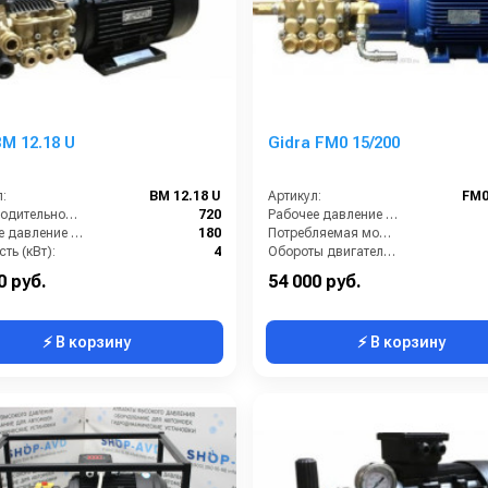
M 12.18 U
Gidra FM0 15/200
:
BM 12.18 U
Артикул:
FM0
Производительность (л/ч):
720
Рабочее давление (бар):
Рабочее давление (бар):
180
Потребляемая мощность (кВт):
ть (кВт):
4
Обороты двигателя (об/мин):
питание (В):
380
Производительность (л/ч):
0 руб.
54 000 руб.
⚡ В корзину
⚡ В корзину