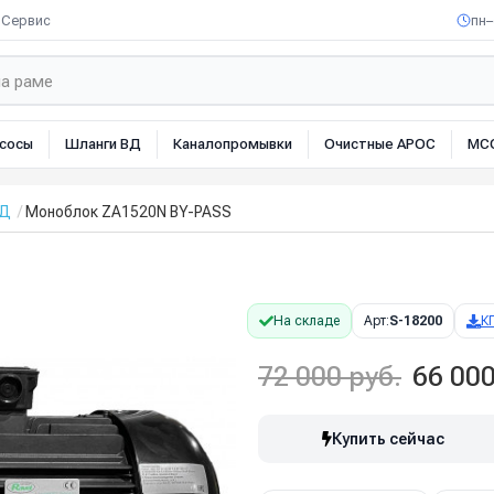
Сервис
пн–
сосы
Шланги ВД
Каналопромывки
Очистные АРОС
МС
ВД
Моноблок ZA1520N BY-PASS
На складе
Арт:
S-18200
К
72 000 руб.
66 000
Купить сейчас