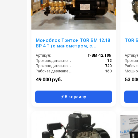
Моноблок Тритон TOR ВМ 12.18
TOR B
ВР 4 Т (с манометром, с
аварийным регулятором
Артикул:
T-BM-12.18N
Артикул
давления SVL17 170 бар, без
Производительность (л/мин):
12
электрики)
Производительность (л/ч):
720
Рабочее давление (бар):
180
Мощнос
Мощность (кВт):
4.0
Электро
49 000 руб.
53 00
⚡ В корзину