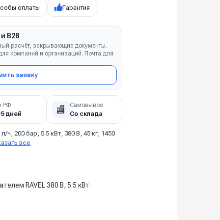
собы оплаты
Гарантия
 и B2B
ный расчёт, закрывающие документы.
ля компаний и организаций. Почта для
ить заявку
о РФ
Самовывоз
🏬
–5 дней
Со склада
 л/ч, 200 бар, 5.5 кВт, 380 В, 45 кг, 1450
казать все
елем RAVEL 380 В, 5.5 кВт.