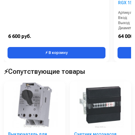
RGX 15.
Артикул:
Вход:
Выход:
Диаметр 
Модель:
6 600 руб.
64 000 
⚡ В корзину
⚡Сопутствующие товары
Выключатель для
Счетчик моточасов