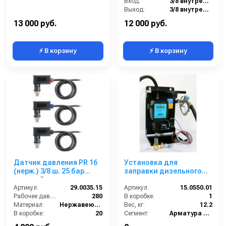
Вход:
3/8 внутренняя резьба
Выход:
3/8 внутренняя резьба
Материал:
Латунь
13 000 руб.
12 000 руб.
⚡ В корзину
⚡ В корзину
Датчик давления PR 16
Установка для
(нерж.) 3/8 ш. 25 бар
заправки дизельного
красный
топлива с заправочным
Артикул:
29.0035.15
пистолетом без
Артикул:
15.0550.01
Рабочее давление (бар):
280
отсечки мобильная 12 В
В коробке:
1
Материал:
Нержавеющая сталь
Вес, кг:
12.2
В коробке:
20
Сегмент:
Арматура высокого давления
Вес, кг:
0.192