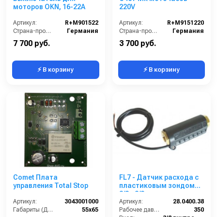
моторов OKN, 16-22А
220V
Артикул:
R+M901522
Артикул:
R+M9151220
Страна-производитель:
Германия
Страна-производитель:
Германия
7 700 руб.
3 700 руб.
⚡ В корзину
⚡ В корзину
Comet Плата
FL7 - Датчик расхода с
управления Total Stop
пластиковым зондом
3/8 г 3/8 г.
Артикул:
3043001000
Артикул:
28.0400.38
Габариты (ДхШхВ):
55х65
Рабочее давление (бар):
350