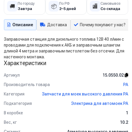
По городу
По РФ
Самовывоз
🚚
📦
🏬
Завтра
2–5 дней
Со склада
Описание
Доставка
Почему покупают у нас?
Заправочная станция для дизельного топлива 12В 40 л/мин с
проводами для подключения к АКБ и заправочным шлангом
длиной 4 метра и заправочным пистолетом без отсечки. Для
настенного монтажа.
Характеристики
Артикул
15.0550.02
Производитель товара
PA
Категория
Запчасти для моек высокого давления PA
Подкатегория
Электрика для автомоек PA
В коробке
1
Вес, кг
10.2
Сегмент
Арматура высокого давления