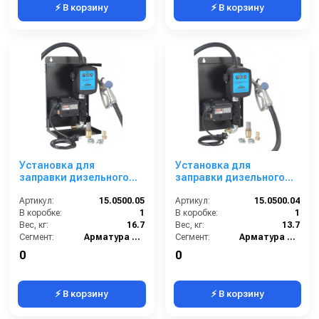
⚡ В корзину
⚡ В корзину
Установка для
Установка для
заправки дизельного
заправки дизельного
топлива с заправочным
топлива с заправочным
пистолетом с отсечкой
Артикул:
15.0500.05
пистолетом без
Артикул:
15.0500.04
мобильная 220 В
В коробке:
1
отсечки настенная 220В
В коробке:
1
Вес, кг:
16.7
Вес, кг:
13.7
Сегмент:
Арматура высокого давления
Сегмент:
Арматура высокого давления
0
0
⚡ В корзину
⚡ В корзину