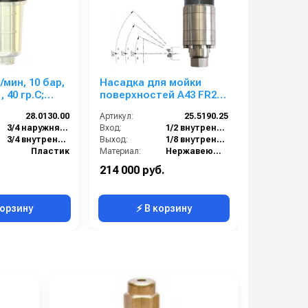
мин, 10 бар,
Насадка для мойки
Клапан п
 40 гр.С;
поверхностей А43 FR2 с
RP 30 вхо
ыход 3/4г.
гидроприводом; 20-25 л/
1/4 г. возд
28.0130.00
Артикул:
25.5190.25
Артикул:
мин; 140 бар;
мин 175
3/4 наружняя резьба
Вход:
1/2 внутренняя резьба
Вход:
(нерж).вход 1/2г.
3/4 внутренняя резьба
Выход:
1/8 внутренняя резьба
Выход:
Пластик
Материал:
Нержавеющая сталь
Материал:
):
80
Производительность (л/мин):
25
214 000 руб.
22 000 ру
40
В коробке:
1
В коробке:
корзину
⚡ В корзину
⚡ 