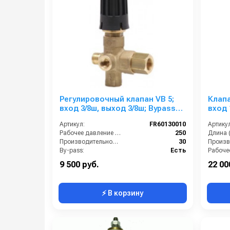
Регулировочный клапан VB 5;
Клапа
вход 3/8ш, выход 3/8ш; Bypass
вход 
3/8г. 30 л/мин 250 бар
Артикул:
FR60130010
Артикул
Рабочее давление (бар):
250
Длина 
Производительность (л/мин):
30
By-pass:
Есть
Вход:
3/8 внутренняя резьба
Вход:
9 500 руб.
22 00
⚡ В корзину