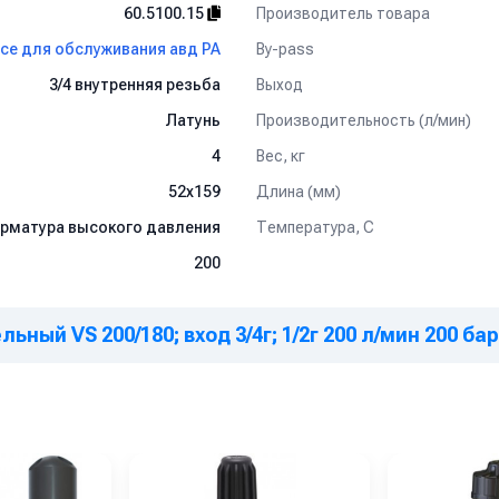
Производитель товара
60.5100.15
By-pass
все для обслуживания авд PA
Выход
3/4 внутренняя резьба
Производительность (л/мин)
Латунь
Вес, кг
4
Длина (мм)
52x159
Температура, C
рматура высокого давления
200
ный VS 200/180; вход 3/4г; 1/2г 200 л/мин 200 ба