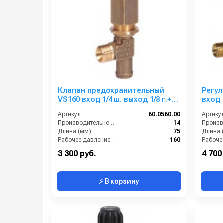
Клапан предохранительный
Регул
VS160 вход 1/4 ш. выход 1/8 г.+
вход 
штуцер для шланга 13 мм 14 л/
1/4г. 
Артикул:
60.0560.00
Артикул
мин 160 бар
Производительность (л/мин):
14
Длина (мм):
75
Длина 
Рабочее давление (бар):
160
By-pass:
Есть
By-pass
3 300 руб.
4 700
⚡ В корзину