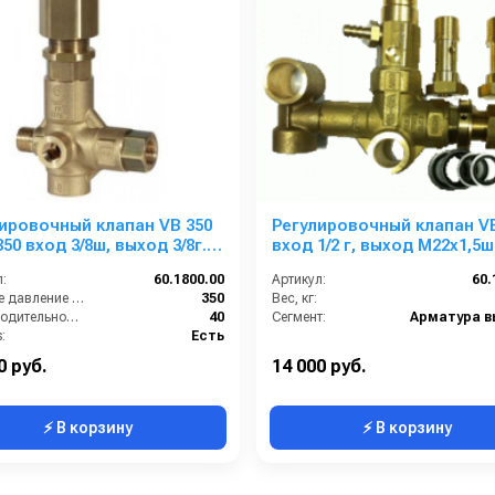
ировочный клапан VB 350
Регулировочный клапан VB
 выход 3/8г.
вход 1/2 г, выход М22х1,5ш
мин 390 бар
(Comet 750 15/210) 30 л/мин
:
60.1800.00
Артикул:
60.
бар
Рабочее давление (бар):
350
Вес, кг:
Производительность (л/мин):
40
Сегмент:
:
Есть
3/8 наружняя резьба
0 руб.
14 000 руб.
⚡ В корзину
⚡ В корзину