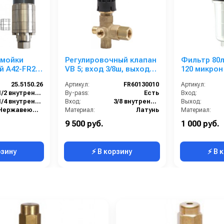
 мойки
Регулировочный клапан
Фильтр 80л/
й А42-FR2 с
VB 5; вход 3/8ш, выход
120 микрон ,
м; 30 л/
3/8ш; Bypass 3/8г. 30 л/
вход 3/4ш в
25.5150.26
Артикул:
FR60130010
Артикул:
р; .
мин 250 бар
1/2 внутренняя резьба
By-pass:
Есть
Вход:
/2г.
1/4 внутренняя резьба
Вход:
3/8 внутренняя резьба
Выход:
Нержавеющая сталь
Материал:
Латунь
Материал:
30
Производительность (л/мин):
30
Производительность (л/мин
9 500 руб.
1 000 руб.
1
В коробке:
30
В коробке:
рзину
⚡ В корзину
⚡ В 