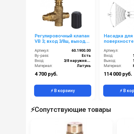
Регулировочный клапан
Насадка для
VB 3; вход 3/8ш, выход
поверхносте
3/8ш; Bypass 1/4г. 25 л/
гидроприводо
Артикул:
60.1900.00
Артикул:
мин 250 бар
мин; 40-160 ба
By-pass:
Есть
Вход:
(нерж).вход 1
Вход:
3/8 наружняя резьба
Выход:
Материал:
Латунь
Материал:
Производительность (л/мин):
25
Производительность (л/мин):
4 700 руб.
114 000 руб.
В коробке:
40
В коробке:
⚡ В корзину
⚡ В ко
⚡Сопутствующие товары