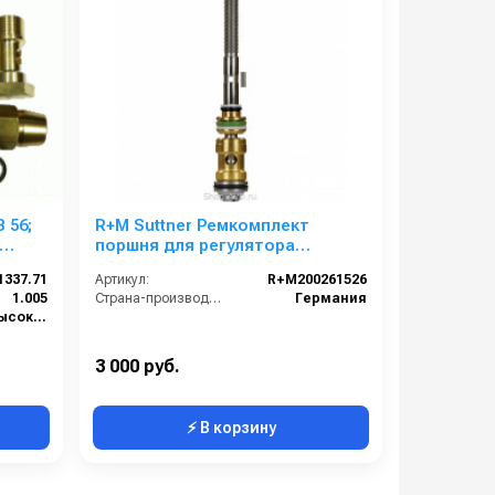
 56;
R+M Suttner Ремкомплект
поршня для регулятора
 250
давления ST-261
1337.71
Артикул:
R+M200261526
1.005
Страна-производитель:
Германия
Арматура высокого давления
3 000 руб.
⚡ В корзину