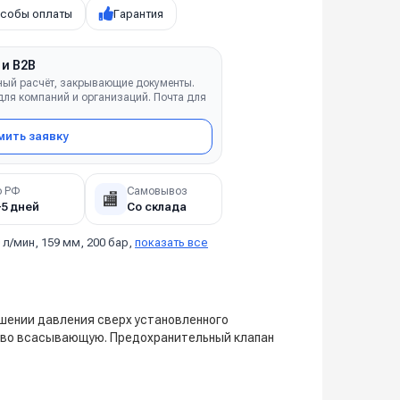
собы оплаты
Гарантия
 и B2B
ный расчёт, закрывающие документы.
ля компаний и организаций. Почта для
ить заявку
о РФ
Самовывоз
🏬
–5 дней
Со склада
 л/мин, 159 мм, 200 бар,
показать все
ышении давления сверх установленного
а во всасывающую. Предохранительный клапан