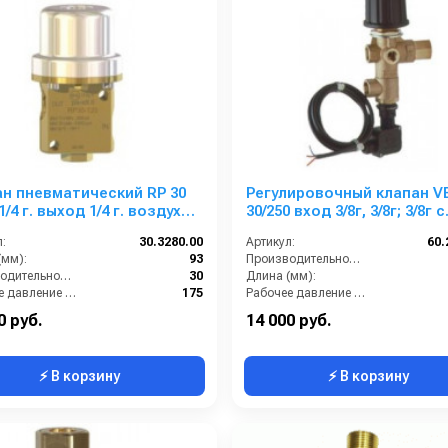
н пневматический RP 30
Регулировочный клапан VB
1/4 г. выход 1/4 г. воздух
30/250 вход 3/8г, 3/8г; 3/8г с
1/4 г. 30 л/мин 175 бар
микроперекл. аналог ST-2
:
30.3280.00
Артикул:
60.
200261550
(мм):
93
Производительность (л/мин):
Производительность (л/мин):
30
Длина (мм):
Рабочее давление (бар):
175
Рабочее давление (бар):
1/4 внутренняя резьба
By-pass:
0 руб.
14 000 руб.
⚡ В корзину
⚡ В корзину