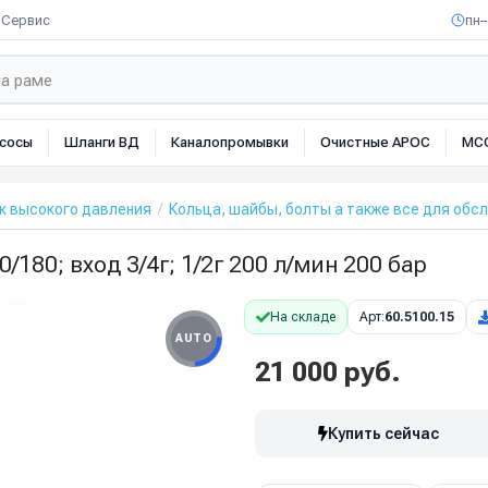
Сервис
пн–
сосы
Шланги ВД
Каналопромывки
Очистные АРОС
МС
к высокого давления
Кольца, шайбы, болты а также все для обс
180; вход 3/4г; 1/2г 200 л/мин 200 бар
На складе
Арт:
60.5100.15
AUTO
21 000 руб.
Купить сейчас