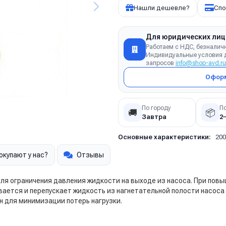
Нашли дешевле?
Спо
Для юридических лиц
Работаем с НДС, безналич
Индивидуальные условия д
запросов
info@shop-avd.ru
Оформ
По городу
П
🚚
📦
Завтра
2
Основные характеристики:
200
окупают у нас?
Отзывы
ля ограничения давления жидкости на выходе из насоса. При пов
ается и перепускает жидкость из нагнетательной полости насос
н для минимизации потерь нагрузки.