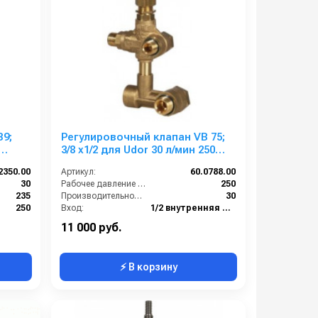
9;
Регулировочный клапан VB 75;
3/8 х1/2 для Udor 30 л/мин 250
61
бар
2350.00
Артикул:
60.0788.00
30
Рабочее давление (бар):
250
235
Производительность (л/мин):
30
250
Вход:
1/2 внутренняя резьба
Есть
Выход:
3/8 внутренняя резьба
11 000 руб.
⚡ В корзину