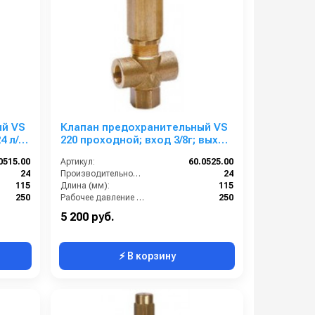
ый VS
Клапан предохранительный VS
220 проходной; вход 3/8г; выход
3/8 24 л/мин 250 бар
0515.00
Артикул:
60.0525.00
24
Производительность (л/мин):
24
115
Длина (мм):
115
250
Рабочее давление (бар):
250
Есть
By-pass:
Есть
5 200 руб.
⚡ В корзину