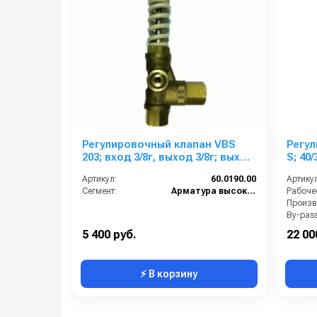
Регулировочный клапан VBS
Регул
203; вход 3/8г, выход 3/8г; выход
S; 40/350 вход 3/8ш,
для шланга 3/8г для Торнадо
40 л/
Артикул:
60.0190.00
Артикул
Сегмент:
Арматура высокого давления
By-pass
Вход:
5 400 руб.
22 00
⚡ В корзину