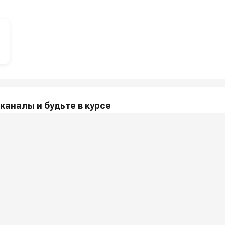
каналы и будьте в курсе
акции и полезные советы — в наших официальных каналах.
МПАНИИ
ПОКУПАТЕЛЯМ
и
Как заказать?
Услу
 ООО «Шоп АВД»
Оплата
Арен
нных клиента
Доставка
Ремо