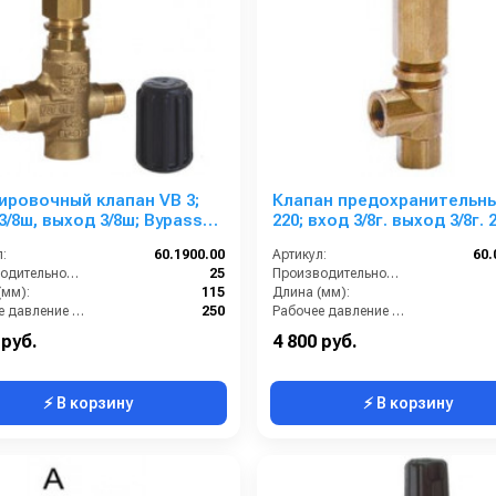
ировочный клапан VB 3;
Клапан предохранительн
3/8ш, выход 3/8ш; Bypass
220; вход 3/8г. выход 3/8г. 24 л/
25 л/мин 250 бар
мин 250 бар
:
60.1900.00
Артикул:
60.
Производительность (л/мин):
25
Производительность (л/мин):
(мм):
115
Длина (мм):
Рабочее давление (бар):
250
Рабочее давление (бар):
:
Есть
By-pass:
 руб.
4 800 руб.
⚡ В корзину
⚡ В корзину