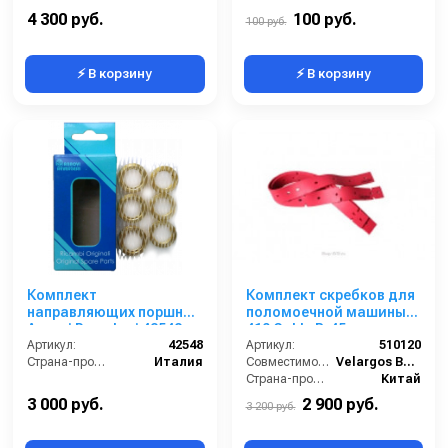
Вход:
3/8
4 300 руб.
100 руб.
100 руб.
⚡ В корзину
⚡ В корзину
Комплект
Комплект скребков для
направляющих поршня
поломоечной машины
Annovi Reverberi 42548
410 Cable B-45
Артикул:
42548
Артикул:
510120
Страна-производитель:
Италия
Совместимость:
Velargos B45.
Страна-производитель:
Китай
3 000 руб.
2 900 руб.
3 200 руб.