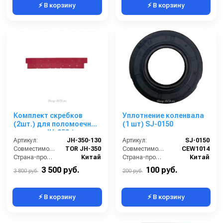
⚡ В корзину
⚡ В корзину
Комплект скребков
Уплотнение коленвала
(2шт.) для поломоечной
(1 шт) SJ-0150
машины JH-350 (нового
образца)
Артикул:
JH-350-130
Артикул:
SJ-0150
Совместимость:
TOR JH-350
Совместимость:
CEW1014
Страна-производитель:
Китай
Страна-производитель:
Китай
3 500 руб.
100 руб.
3 800 руб.
200 руб.
⚡ В корзину
⚡ В корзину