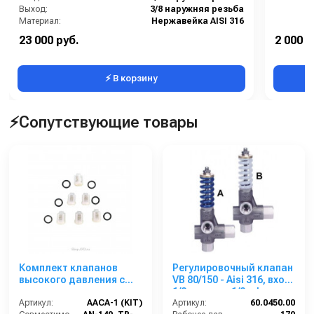
Выход:
3/8 наружняя резьба
Материал:
Нержавейка AISI 316
Производительность (л/мин):
40
23 000 руб.
2 000 р
В коробке:
1
⚡ В корзину
⚡Сопутствующие товары
Комплект клапанов
Регулировочный клапан
высокого давления с
VB 80/150 - Aisi 316, вход
уплотнительными
1/2 г, выход 1/2 г, by-pass
резинками (6 шт.) AACA-
Артикул:
AACA-1 (KIT)
Артикул:
1/2г 150 бар/ 80 л/мин
60.0450.00