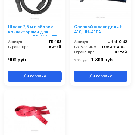
Шланг 2,5 м в сборе с
Сливной шланг для JH-
коннекторами для
410, JH-410A
пылесосов TB-113 и TB-
114
Артикул:
TB-153
Артикул:
JH-410-42
Страна-производитель:
Китай
Совместимость:
TOR JH-410, JH-410A
Страна-производитель:
Китай
900 руб.
1 800 руб.
2 000 руб.
⚡ В корзину
⚡ В корзину