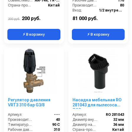
1 (KIT)
Совместимость:
AN-149, TR-149
Рабочее давление (бар):
170
Страна-производитель:
Китай
Производительность (л/мин):
80
Вход:
1/2 внутренняя резьба
Выход:
1/2 внутренняя резьба
200 руб.
81 000 руб.
300 руб.
⚡ В корзину
⚡ В корзину
Регулятор давления
Насадка мебельная RO
VRT3 310 бар G3/8
281043 для пылесоса
TOR
Артикул:
----
Артикул:
RO 281043
Производительность (л/мин):
40
Диаметр внутренний:
32 мм
Температура (°C):
90 С
Диаметр наружный:
36 мм
Рабочее давление (бар):
310
Страна-производитель:
Китай