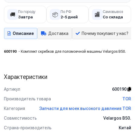
По городу
По РФ
Самовывоз
🚚
📦
🏬
Завтра
2–5 дней
Со склада
Описание
Доставка
Почему покупают у нас?
600190
- Комплект скребков для поломоечной машины Velargos B50.
Характеристики
Артикул
600190
Производитель товара
TOR
Категория
Запчасти для моек высокого давления TOR
Совместимость
Velargos B50.
Страна-производитель
Китай