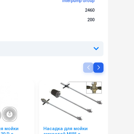
Interpump Group
2460
200
ля мойки
Насадка для мойки
Фильтр т