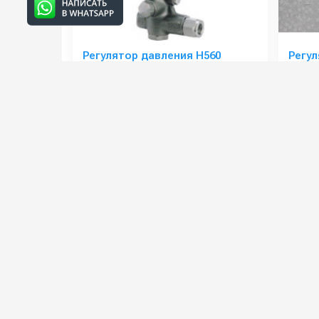
Регулятор давления H560
Регул
Артикул:
H560
Артикул
Производительность (л/ч):
3600
Вход:
Давление (бар):
500
Выход:
Вес, кг:
2.7
Страна-производитель:
Италия
76 000 руб.
8 100
82 000 руб.
⚡ В корзину
Категории сопутствующих товаров
Запчасти для моек высокого
давления