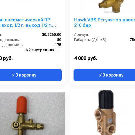
ан пневматический RP
Hawk VBS Регулятор давл
2 г.
210 бар
х 1/4 г.80 л/мин 175 бар
:
30.3260.00
Артикул:
Производительность (л/мин):
80
Габариты (ДхШхВ):
75
Рабочее давление (бар):
175
1/2 внутренняя резьба
1/2 внутренняя резьба
0 руб.
4 000 руб.
⚡ В корзину
⚡ В корзину