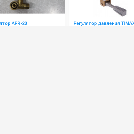
ятор APR-20
Регулятор давления TIMA
:
058711973
Артикул:
ZKTIM
3/8
Производительность (л/ч):
22х1.5
Давление (бар):
Страна-производитель:
Италия
Вес, кг:
Страна-производитель:
 руб.
14 000 руб.
15 000 руб.
⚡ В корзину
⚡ В корзину
Регуляторы давления воды