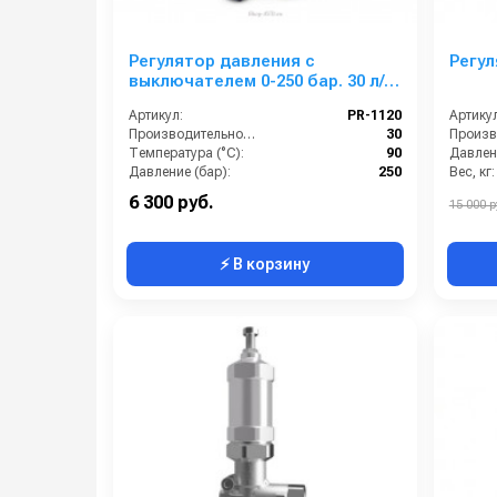
Регулятор давления с
Регул
выключателем 0-250 бар. 30 л/
мин, выход M22х1,5внеш
Артикул:
PR-1120
Артикул
Производительность (л/мин):
30
Температура (°C):
90
Давлени
Давление (бар):
250
Вес, кг:
Вход:
3/8 внешняя резьба
6 300 руб.
15 000 р
⚡ В корзину