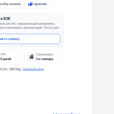
собы оплаты
Гарантия
 и B2B
ный расчёт, закрывающие документы.
ля компаний и организаций. Почта для
ить заявку
о РФ
Самовывоз
🏬
–5 дней
Со склада
0 л/ч, 200 бар,
показать все