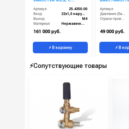
емкостей М25Е с
вместимость
откачкой
300bar
Артикул:
25.4350.00
Артикул:
электропривод; 730мм;
Вход:
22х1,5 наружняя резьба
Давление (бар):
10-25 л/мин; 90град.;
Выход:
М4
Страна-производитель:
220В-12В.
Материал:
Нержавеющая сталь
Производительность (л/мин):
25
161 000 руб.
49 000 руб.
В коробке:
1
⚡ В корзину
⚡ В ко
⚡Сопутствующие товары