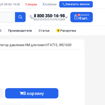
сб 09:00–19:00
Акции
Кабинет
Заказать звонок
8 800 350-16-98
Корзина
0
0 шт.
БЕСПЛАТНО ПО РОССИИ
О
Производители
Статьи
Рассрочка
лятор давления HM для помп HT4715, WS1630
В корзину