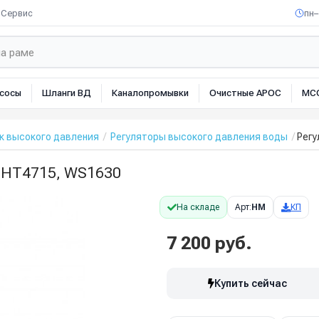
Сервис
пн–
сосы
Шланги ВД
Каналопромывки
Очистные АРОС
МС
к высокого давления
Регуляторы высокого давления воды
Регу
 HT4715, WS1630
На складе
Арт:
HM
КП
7 200 руб.
Купить сейчас