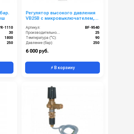
бар.
Регулятор высокого давления
еш
VB25B с микровыключателем,
вход 1/2внут + елочка. Выход
PR-1110
Артикул:
BF-9540
3/8внеш
30
Производительность (л/мин):
25
1800
Температура (°C):
90
250
Давление (бар):
250
3/8 внешняя резьба
Вход:
1/2внут
6 000 руб.
⚡ В корзину