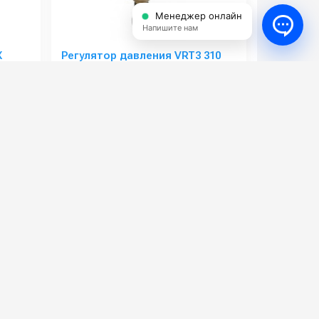
Менеджер онлайн
Напишите нам
X
Регулятор давления VRT3 310
бар G3/8F
AX-000
Артикул:
----
12000
Производительность (л/мин):
40
60
Температура (°C):
90 С
1.7
Рабочее давление (бар):
310
Италия
Вход:
3/8
5 700 руб.
⚡ В корзину