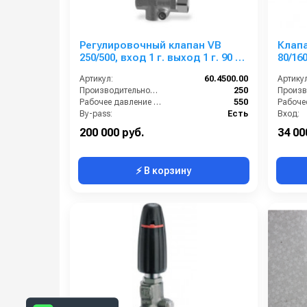
Регулировочный клапан VB
Клап
250/500, вход 1 г. выход 1 г. 90 °C
80/160 вход 1/2 г. выход 1/
250 л/мин 550 бар нерж.
возду
Артикул:
60.4500.00
Артикул
Производительность (л/мин):
250
Рабочее давление (бар):
550
By-pass:
Есть
Вход:
Вход:
1 внутренняя резьба
Выход:
200 000 руб.
34 00
⚡ В корзину