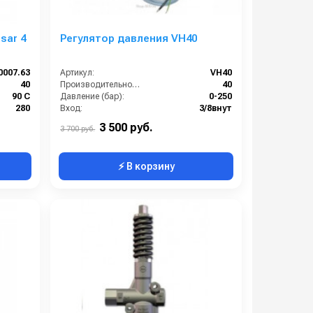
sar 4
Регулятор давления VH40
0007.63
Артикул:
VH40
40
Производительность (л/мин):
40
90 С
Давление (бар):
0-250
280
Вход:
3/8внут
3/8
Выход:
3/8внут
3 500 руб.
3 700 руб.
⚡ В корзину