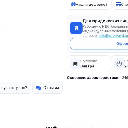
Нашли дешевле?
Спо
Для юридических лиц
Работаем с НДС, безналич
Индивидуальные условия д
запросов
info@shop-avd.ru
Оформ
По городу
П
🚚
📦
Завтра
2
Основные характеристики:
246
окупают у нас?
Отзывы