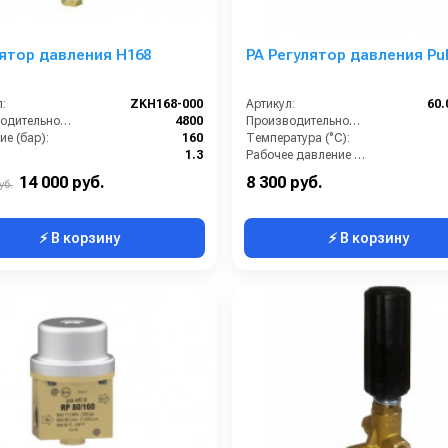
ятор давления H168
PA Регулятор давления Pul
:
ZKH168-000
Артикул:
60.
Производительность (л/ч):
4800
Производительность (л/мин):
е (бар):
160
Температура (°C):
1.3
Рабочее давление (бар):
Страна-производитель:
Италия
Вход:
14 000 руб.
8 300 руб.
уб.
⚡ В корзину
⚡ В корзину