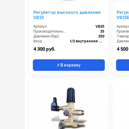
Регулятор высокого давления
Регул
VB25
VB25
вход 
Артикул:
VB25
Артикул
3/8вн
Производительность (л/мин):
25
Давление (бар):
250
Темпера
Вход:
1/2 внутренняя резьба
Давлени
Выход:
M22х1,5 внешняя резьба
Вход:
4 300 руб.
4 500
⚡ В корзину