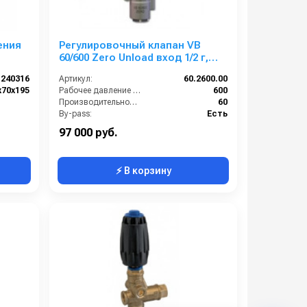
ения
Регулировочный клапан VB
60/600 Zero Unload вход 1/2 г,
выход 1/2 г. 60 л/мин 600 бар
240316
Артикул:
60.2600.00
нерж.
х70х195
Рабочее давление (бар):
600
Производительность (л/мин):
60
By-pass:
Есть
Вход:
1/2 внутренняя резьба
97 000 руб.
⚡ В корзину