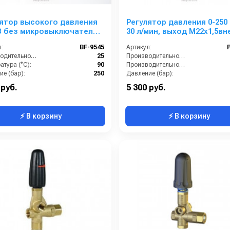
ятор высокого давления
Регулятор давления 0-250 
B без микровыключателя,
30 л/мин, выход M22х1,5вн
1/2внут + елочка. Выход
:
BF-9545
Артикул:
еш
Производительность (л/мин):
25
Производительность (л/мин):
тура (°C):
90
Производительность (л/ч):
е (бар):
250
Давление (бар):
1/2внут
Вход:
 руб.
5 300 руб.
⚡ В корзину
⚡ В корзину