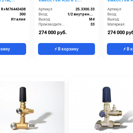
 21м,
емкостей A30 R с
емкостей A
гидроприводом; 25 - 33
гидроприво
R+M76443438
Артикул:
25.3300.33
Артикул:
л/мин 160 бар 1/2 г.
л/мин 160 ба
300
Вход:
1/2 внутренняя резьба
Вход:
Италия
Выход:
М4
Выход:
Производительность (л/мин):
33
Материал:
В коробке:
1
Производительность (л/мин
274 000 руб.
274 000 ру
Вес, кг:
2.03
В коробке:
рзину
⚡ В корзину
⚡ В 