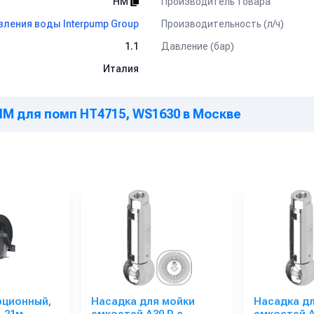
Производитель товара
HM
Производительность (л/ч)
ления воды Interpump Group
Давление (бар)
1.1
Италия
HM для помп HT4715, WS1630 в Москве
рционный,
Насадка для мойки
Насадка д