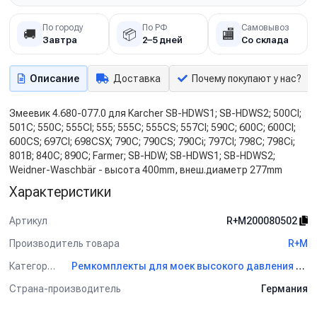
По городу
По РФ
Самовывоз
🚚
📦
🏬
Завтра
2–5 дней
Со склада
Описание
Доставка
Почему покупают у нас?
Змеевик 4.680-077.0 для Karcher SB-HDWS1; SB-HDWS2; 500CI;
501C; 550C; 555CI; 555; 555C; 555CS; 557CI; 590C; 600C; 600CI;
600CS; 697CI; 698CSX; 790C; 790CS; 790Ci; 797CI; 798C; 798Ci;
801B; 840C; 890C; Farmer; SB-HDW; SB-HDWS1; SB-HDWS2;
Weidner-Waschbär - высота 400mm, внеш.диаметр 277mm
Характеристики
Артикул
R+M200080502
Производитель товара
R+M
Категория
Ремкомплекты для моек высокого давления R+M
Страна-производитель
Германия