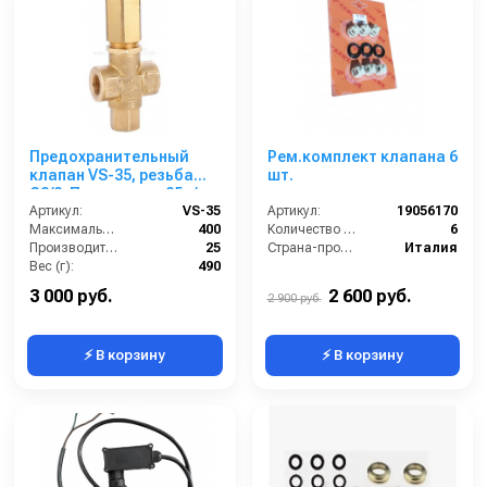
Предохранительный
Рем.комплект клапана 6
клапан VS-35, резьба
шт.
G3/8. Поток воды 25л/
мин,
Артикул:
VS-35
Артикул:
19056170
Максимальное давление (бар):
400
Количество (шт):
6
Производительность (л/мин):
25
Страна-производитель:
Италия
Вес (г):
490
Рабочее давление (бар):
360
3 000 руб.
2 600 руб.
2 900 руб.
⚡ В корзину
⚡ В корзину