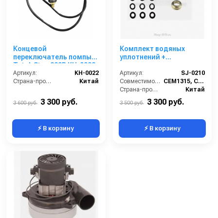
Концевой
Комплект водяных
переключатель помпы
уплотнений +
Total-Stop 220В KH-0022
направляющие кольца
Артикул:
KH-0022
(4 типа по 3 шт.) SJ-0210
Артикул:
SJ-0210
Страна-производитель:
Китай
Совместимость:
CEM1315, CEM1315-2, CEM1318, CEM1318-2.
Страна-производитель:
Китай
3 300 руб.
3 300 руб.
3 600 руб.
3 500 руб.
⚡ В корзину
⚡ В корзину