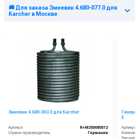
🚚 Для заказа Змеевик 4.680-077.0 для
Karcher в Москве
Змеевик 4.680-063.0 для Karcher
Генера
E
Артикул:
R+M200080512
Артикул:
Страна-производитель:
Германия
Количест
Регулято