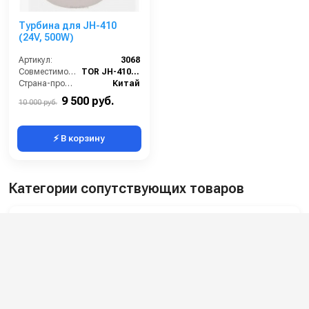
Турбина для JH-410
(24V, 500W)
Артикул:
3068
Совместимость:
TOR JH-410A (зарядное устройство + GEL аккумулятор), TOR JH-410A (зарядное устройство + Lithium аккумулятор).
Страна-производитель:
Китай
9 500 руб.
10 000 руб.
⚡ В корзину
Категории сопутствующих товаров
Ремкомплекты для моек высокого
давления
Запчасти для моек высокого давления