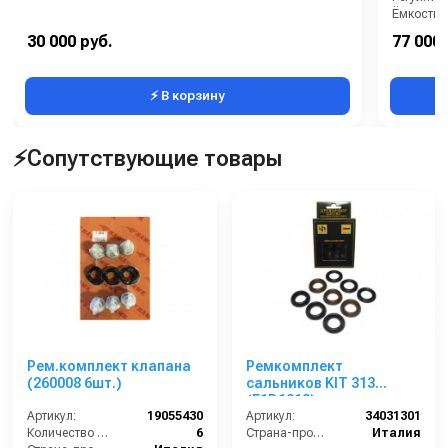
Ёмкость б
область 
30 000 руб.
77 000 
Тип запу
⚡ В корзину
⚡Сопутствующие товары
Рем.комплект клапана
Ремкомплект
(260008 6шт.)
сальников KIT 313
(E1D1813)
Артикул:
19055430
Артикул:
34031301
Количество (шт):
6
Страна-производитель:
Италия