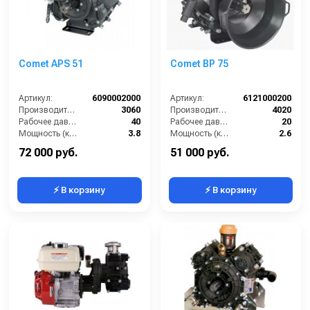
Comet APS 51
Comet BP 75
Артикул:
6090002000
Артикул:
6121000200
Производительность (л/ч):
3060
Производительность (л/ч):
4020
Рабочее давление (бар):
40
Рабочее давление (бар):
20
Мощность (кВт):
3.8
Мощность (кВт):
2.6
Масса (кг):
16
Масса (кг):
10
72 000 руб.
51 000 руб.
⚡ В корзину
⚡ В корзину