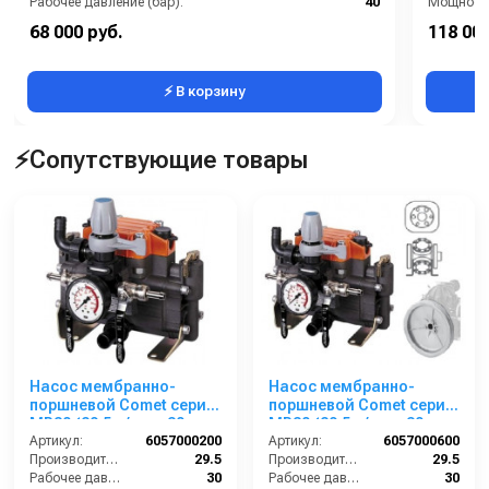
Рабочее давление (бар):
40
Мощность
Мощность (кВт):
4
Производ
68 000 руб.
118 000
Масса (кг):
7
Масса (кг
⚡ В корзину
⚡Сопутствующие товары
Насос мембранно-
Насос мембранно-
поршневой Comet серия
поршневой Comet серия
МР30 (29,5 л/мин; 30
МР30 (29,5 л/мин; 30
бар)
Артикул:
6057000200
бар) с шкивом d=292
Артикул:
6057000600
Производительность (л/мин):
29.5
Производительность (л/мин):
29.5
Рабочее давление (бар):
30
Рабочее давление (бар):
30