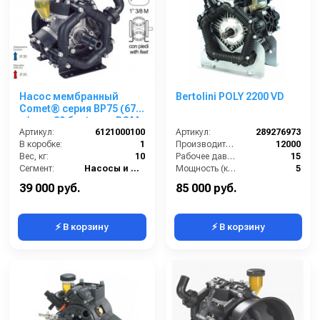
Насос мембранный
Bertolini POLY 2200 VD
Comet® серия ВP75 (67
л/мин; 20 бар); вал ВОМ
13/8
Артикул:
6121000100
Артикул:
289276973
В коробке:
1
Производительность (л/ч):
12000
Вес, кг:
10
Рабочее давление (бар):
15
Сегмент:
Насосы и насосные станции
Мощность (кВт):
5
Масса (кг):
26
39 000 руб.
85 000 руб.
⚡ В корзину
⚡ В корзину