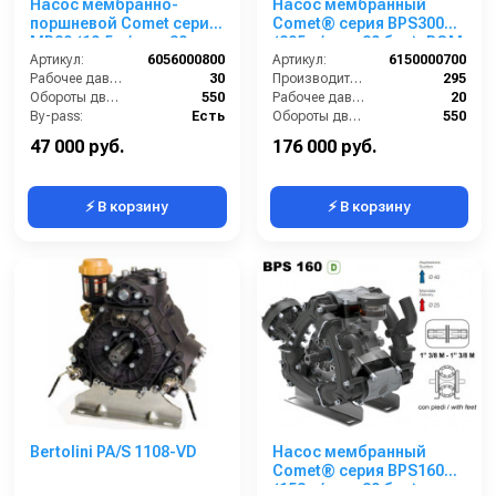
Насос мембранно-
Насос мембранный
поршневой Comet серия
Comet® серия ВPS300
МР20 (19,5 л/мин; 30
(295 л/мин; 20 бар); ВОМ
бар) с шкивом d=292
Артикул:
6056000800
13/8 - вал d25 внутрен./
Артикул:
6150000700
Рабочее давление (бар):
30
шпонка
Производительность (л/мин):
295
Обороты двигателя (об/мин):
550
Рабочее давление (бар):
20
By-pass:
Есть
Обороты двигателя (об/мин):
550
Вход:
23 ёлочка
By-pass:
Есть
47 000 руб.
176 000 руб.
⚡ В корзину
⚡ В корзину
Bertolini PA/S 1108-VD
Насос мембранный
Comet® серия ВPS160
(153 л/мин; 20 бар); вал