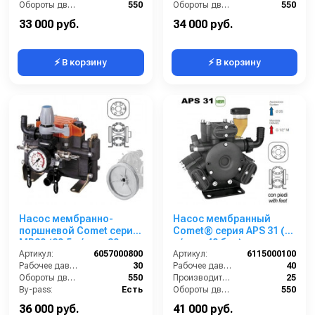
Обороты двигателя (об/мин):
550
Обороты двигателя (об/мин):
550
By-pass:
Есть
By-pass:
Есть
33 000 руб.
34 000 руб.
⚡ В корзину
⚡ В корзину
Насос мембранно-
Насос мембранный
поршневой Comet серия
Comet® серия APS 31 (25
МР30 (29,5 л/мин; 30
л/мин; 40 бар); элемент
бар) с шкивом d=247
Артикул:
6057000800
соединительный под 6
Артикул:
6115000100
Рабочее давление (бар):
30
болтов
Рабочее давление (бар):
40
Обороты двигателя (об/мин):
550
Производительность (л/мин):
25
By-pass:
Есть
Обороты двигателя (об/мин):
550
Вход:
23 ёлочка
By-pass:
Есть
36 000 руб.
41 000 руб.