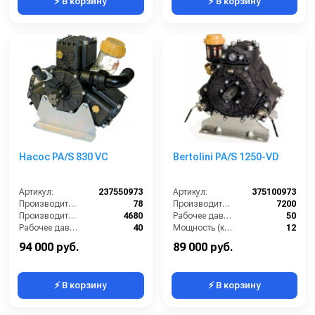
⚡ В корзину
⚡ В корзину
Насос PA/S 830 VC
Bertolini PA/S 1250-VD
Артикул:
237550973
Артикул:
375100973
Производительность (л/мин):
78
Производительность (л/ч):
7200
Производительность (л/ч):
4680
Рабочее давление (бар):
50
Рабочее давление (бар):
40
Мощность (кВт):
12
Мощность (кВт):
6
Масса (кг):
36
94 000 руб.
89 000 руб.
⚡ В корзину
⚡ В корзину