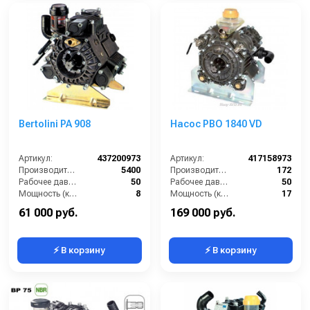
Bertolini PA 908
Насос PBO 1840 VD
Артикул:
437200973
Артикул:
417158973
Производительность (л/ч):
5400
Производительность (л/мин):
172
Рабочее давление (бар):
50
Рабочее давление (бар):
50
Мощность (кВт):
8
Мощность (кВт):
17
Масса (кг):
25
Масса (кг):
36
61 000 руб.
169 000 руб.
⚡ В корзину
⚡ В корзину