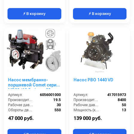
⚡ В корзину
⚡ В корзину
Насос мембранно-
Насос PBO 1440 VD
поршневой Comet серия
МР20 (19,5 л/мин; 30
бар) с шкивом d=247
Артикул:
6056001000
Артикул:
417015973
Производительность (л/мин):
19.5
Производительность (л/ч):
8400
Рабочее давление (бар):
30
Рабочее давление (бар):
50
Обороты двигателя (об/мин):
550
Мощность (кВт):
13
By-pass:
Есть
Габариты (ДхШхВ):
385×340×404 мм
47 000 руб.
139 000 руб.