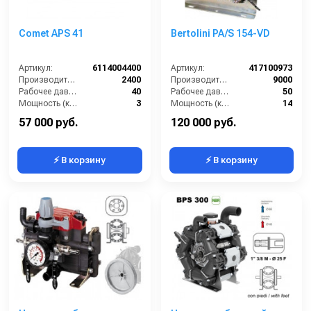
Comet APS 41
Bertolini PA/S 154-VD
Артикул:
6114004400
Артикул:
417100973
Производительность (л/ч):
2400
Производительность (л/ч):
9000
Рабочее давление (бар):
40
Рабочее давление (бар):
50
Мощность (кВт):
3
Мощность (кВт):
14
Масса (кг):
10
Масса (кг):
36
57 000 руб.
120 000 руб.
⚡ В корзину
⚡ В корзину