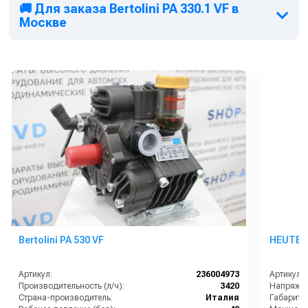
🚚 Для заказа Bertolini PA 330.1 VF в
Москве
Bertolini PA 530 VF
HEUTE R
Артикул:
236004973
Артикул:
Производительность (л/ч):
3420
Напряжен
Страна-производитель:
Италия
Габариты