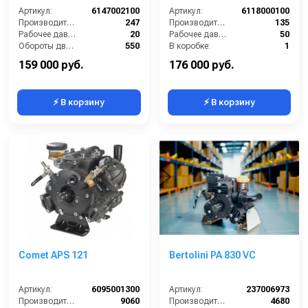
IDS 1401 (135 л/мин; 50
Артикул:
6147002100
бар)
Артикул:
6118000100
Производительность (л/мин):
247
Производительность (л/мин):
135
Рабочее давление (бар):
20
Рабочее давление (бар):
50
Обороты двигателя (об/мин):
550
В коробке:
1
Вход:
50 ёлочка
Вес, кг:
45
159 000 руб.
176 000 руб.
⚡ В корзину
⚡ В корзину
Comet APS 121
Bertolini PA 830 VC
Артикул:
6095001300
Артикул:
237006973
Производительность (л/ч):
9060
Производительность (л/ч):
4680