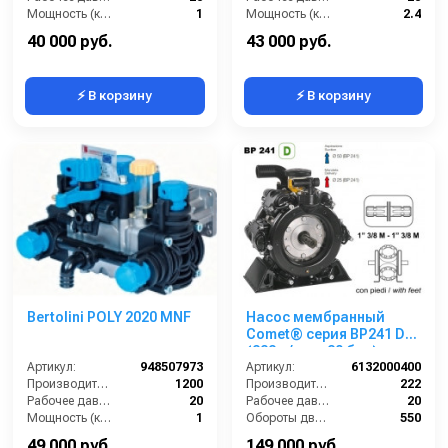
Мощность (кВт):
1
Мощность (кВт):
2.4
Масса (кг):
6
Масса (кг):
10
40 000 руб.
43 000 руб.
⚡ В корзину
⚡ В корзину
Bertolini POLY 2020 MNF
Насос мембранный
Comet® серия ВP241 D
(222 л/мин; 20 бар); вал
Артикул:
948507973
ВОМ 13/8
Артикул:
6132000400
Производительность (л/ч):
1200
Производительность (л/мин):
222
Рабочее давление (бар):
20
Рабочее давление (бар):
20
Мощность (кВт):
1
Обороты двигателя (об/мин):
550
Масса (кг):
12
By-pass:
Есть
49 000 руб.
149 000 руб.