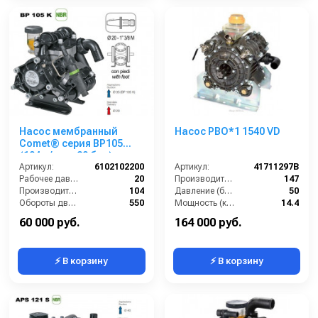
Насос мембранный
Насос PBO*1 1540 VD
Comet® серия ВP105
(104 л/мин; 20 бар); вал
d20 гладкий/шпонка -
Артикул:
6102102200
Артикул:
41711297B
ВОМ 13/8
Рабочее давление (бар):
20
Производительность (л/мин):
147
Производительность (л/мин):
104
Давление (бар):
50
Обороты двигателя (об/мин):
550
Мощность (кВт):
14.4
By-pass:
Есть
Обороты двигателя (об/мин):
550
60 000 руб.
164 000 руб.
⚡ В корзину
⚡ В корзину