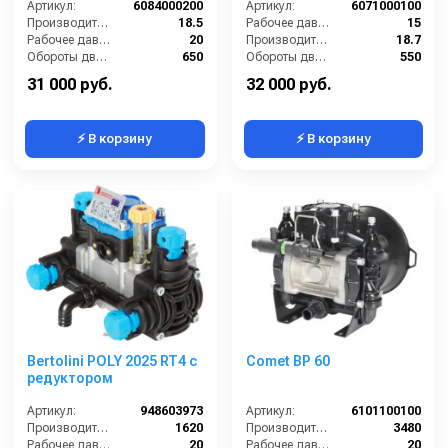
бар)
Артикул:
6084000200
Артикул:
6071000100
Производительность (л/мин):
18.5
Рабочее давление (бар):
15
Рабочее давление (бар):
20
Производительность (л/мин):
18.7
Обороты двигателя (об/мин):
650
Обороты двигателя (об/мин):
550
Сегмент:
Насосы и насосные станции
By-pass:
Есть
31 000 руб.
32 000 руб.
⚡ В корзину
⚡ В корзину
Bertolini POLY 2025 RT4 с
Comet BP 60
редуктором
Артикул:
948603973
Артикул:
6101100100
Производительность (л/ч):
1620
Производительность (л/ч):
3480
Рабочее давление (бар):
20
Рабочее давление (бар):
20