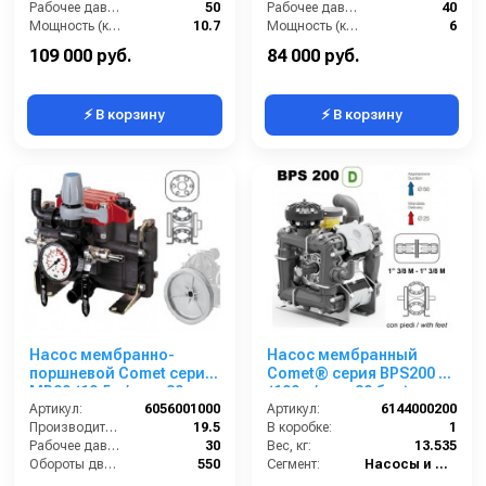
Рабочее давление (бар):
50
Рабочее давление (бар):
40
Мощность (кВт):
10.7
Мощность (кВт):
6
Масса (кг):
38
Масса (кг):
15
109 000 руб.
84 000 руб.
⚡ В корзину
⚡ В корзину
Насос мембранно-
Насос мембранный
поршневой Comet серия
Comet® серия ВPS200 D
МР20 (19,5 л/мин; 30
(199 л/мин; 20 бар); вал
бар) с шкивом d=247
Артикул:
6056001000
ВОМ 13/8
Артикул:
6144000200
Производительность (л/мин):
19.5
В коробке:
1
Рабочее давление (бар):
30
Вес, кг:
13.535
Обороты двигателя (об/мин):
550
Сегмент:
Насосы и насосные станции
By-pass:
Есть