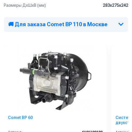
Размеры ДхШхВ (мм)
283х275х242
🚚 Для заказа Comet BP 110 в Москве
Comet BP 60
Система
двухст