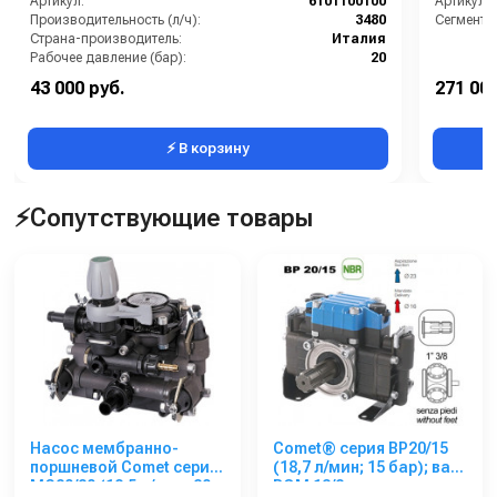
Артикул:
6101100100
Артикул:
Производительность (л/ч):
3480
Сегмент:
Страна-производитель:
Италия
Рабочее давление (бар):
20
Мощность (кВт):
2.4
43 000 руб.
271 000
Масса (кг):
10
⚡ В корзину
⚡Сопутствующие товары
Насос мембранно-
Comet® серия ВP20/15
поршневой Comet серия
(18,7 л/мин; 15 бар); вал
МC20/20 (18,5 л/мин; 20
ВОМ 13/8