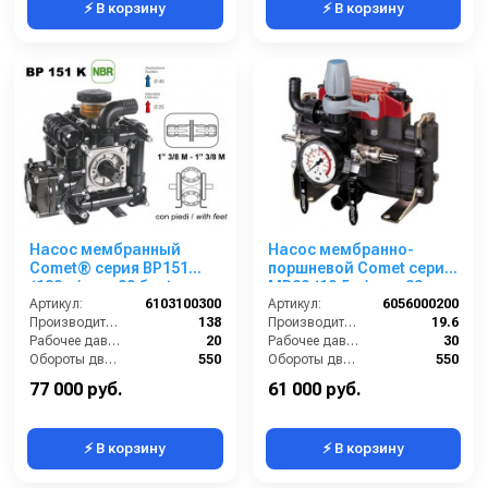
⚡ В корзину
⚡ В корзину
Насос мембранный
Насос мембранно-
Comet® серия ВP151
поршневой Comet серия
(138 л/мин; 20 бар); вал
МР20 (19,5 л/мин; 30
ВОМ 13/8
Артикул:
6103100300
бар)
Артикул:
6056000200
Производительность (л/мин):
138
Производительность (л/мин):
19.6
Рабочее давление (бар):
20
Рабочее давление (бар):
30
Обороты двигателя (об/мин):
550
Обороты двигателя (об/мин):
550
By-pass:
Есть
By-pass:
Есть
77 000 руб.
61 000 руб.
⚡ В корзину
⚡ В корзину