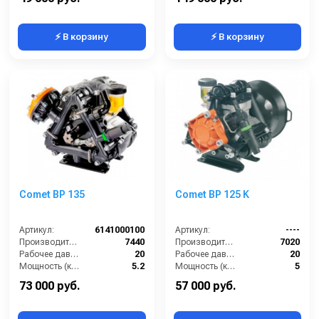
⚡ В корзину
⚡ В корзину
Comet BP 135
Comet BP 125 K
Артикул:
6141000100
Артикул:
----
Производительность (л/ч):
7440
Производительность (л/ч):
7020
Рабочее давление (бар):
20
Рабочее давление (бар):
20
Мощность (кВт):
5.2
Мощность (кВт):
5
Масса (кг):
14.3
Масса (кг):
13
73 000 руб.
57 000 руб.