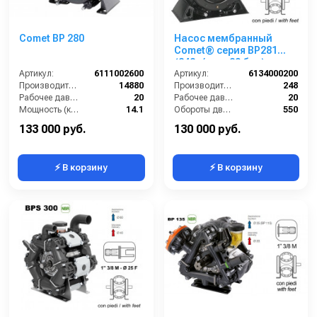
Comet BP 280
Насос мембранный
Comet® серия ВP281
(248л/мин; 20 бар); вал
Артикул:
6111002600
ВОМ 13/8
Артикул:
6134000200
Производительность (л/ч):
14880
Производительность (л/мин):
248
Рабочее давление (бар):
20
Рабочее давление (бар):
20
Мощность (кВт):
14.1
Обороты двигателя (об/мин):
550
Масса (кг):
38
By-pass:
Есть
133 000 руб.
130 000 руб.
⚡ В корзину
⚡ В корзину