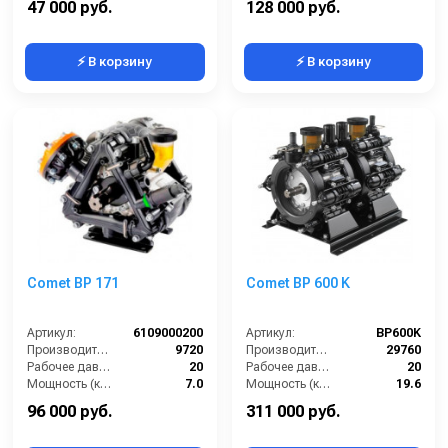
47 000 руб.
128 000 руб.
⚡ В корзину
⚡ В корзину
Comet BP 171
Comet BP 600 K
Артикул:
6109000200
Артикул:
BP600K
Производительность (л/ч):
9720
Производительность (л/ч):
29760
Рабочее давление (бар):
20
Рабочее давление (бар):
20
Мощность (кВт):
7.0
Мощность (кВт):
19.6
Масса (кг):
24
Масса (кг):
80
96 000 руб.
311 000 руб.