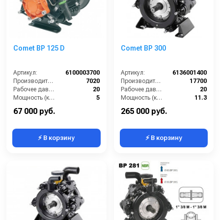
Comet BP 125 D
Comet BP 300
Артикул:
6100003700
Артикул:
6136001400
Производительность (л/ч):
7020
Производительность (л/ч):
17700
Рабочее давление (бар):
20
Рабочее давление (бар):
20
Мощность (кВт):
5
Мощность (кВт):
11.3
Масса (кг):
13
Масса (кг):
38
67 000 руб.
265 000 руб.
⚡ В корзину
⚡ В корзину