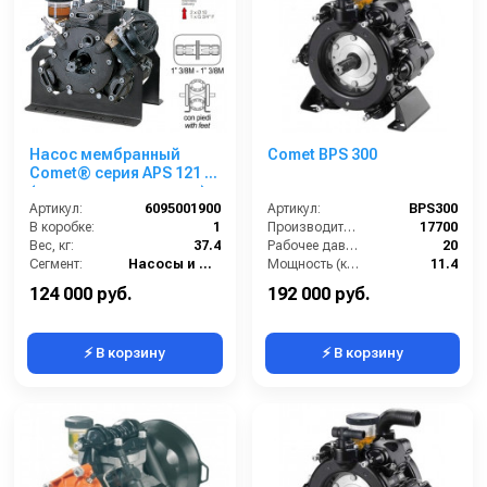
Насос мембранный
Comet BPS 300
Comet® серия APS 121 S
(усиленное крепление)
(115 л/мин; 50 бар); вал
Артикул:
6095001900
Артикул:
BPS300
ВОМ 13/8
В коробке:
1
Производительность (л/ч):
17700
Вес, кг:
37.4
Рабочее давление (бар):
20
Сегмент:
Насосы и насосные станции
Мощность (кВт):
11.4
Масса (кг):
50
124 000 руб.
192 000 руб.
⚡ В корзину
⚡ В корзину