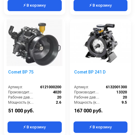
⚡ В корзину
⚡ В корзину
Comet BP 75
Comet BP 241 D
Артикул:
6121000200
Артикул:
6132001300
Производительность (л/ч):
4020
Производительность (л/ч):
13320
Рабочее давление (бар):
20
Рабочее давление (бар):
20
Мощность (кВт):
2.6
Мощность (кВт):
9.5
Масса (кг):
10
Масса (кг):
38
51 000 руб.
167 000 руб.
⚡ В корзину
⚡ В корзину