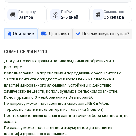
По городу
По РФ
Самовывоз
🚚
📦
🏬
Завтра
2–5 дней
Со склада
Описание
Доставка
Почему покупают у нас?
COMET СЕРИЯ ВP 110
Для уничтожения травы и полива жидкими удобрениями в
растворе.
Использование на переносных и передвижных распылителях.
Части в контакте с жидкостью изготовлены из пластика и
пластифицированного алюминия, устойчивы к действию
химических веществ, используемых в сельском хозяйстве.
Конфигурация с 3 мембранами из Desmopan®.
По запросу может поставляться мембрана NBR и Viton.
Торцевые части и коллекторы из пластика (нейлон).
Предохранительный клапан и защита точки отбора мощности, по
заказу.
По заказу может поставляться аккумулятор давления из
пластифицированного алюминия.