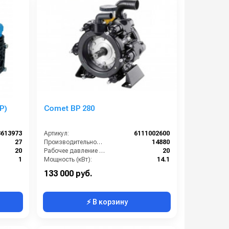
P)
Comet BP 280
8613973
Артикул:
6111002600
27
Производительность (л/ч):
14880
20
Рабочее давление (бар):
20
1
Мощность (кВт):
14.1
650
Масса (кг):
38
133 000 руб.
⚡ В корзину