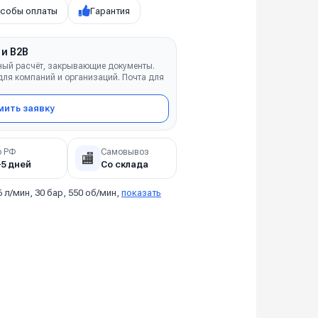
собы оплаты
Гарантия
 и B2B
ный расчёт, закрывающие документы.
ля компаний и организаций. Почта для
ить заявку
о РФ
Самовывоз
🏬
–5 дней
Со склада
6 л/мин, 30 бар, 550 об/мин,
показать