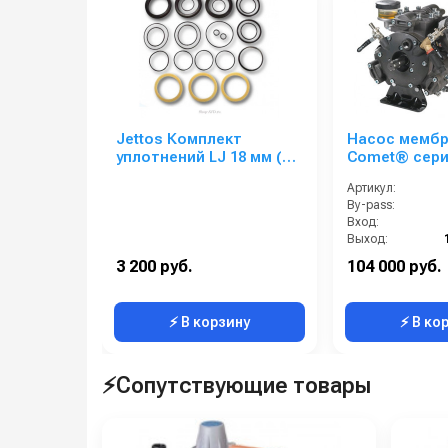
Jettos Комплект
Насос мемб
уплотнений LJ 18 мм (3
Comet® сери
поршня)
(94 л/мин; 50 
Артикул:
ВОМ 13/8
By-pass:
Вход:
Выход:
Материал:
3 200 руб.
104 000 руб.
Производительность (л/мин):
⚡ В корзину
⚡ В ко
⚡Сопутствующие товары