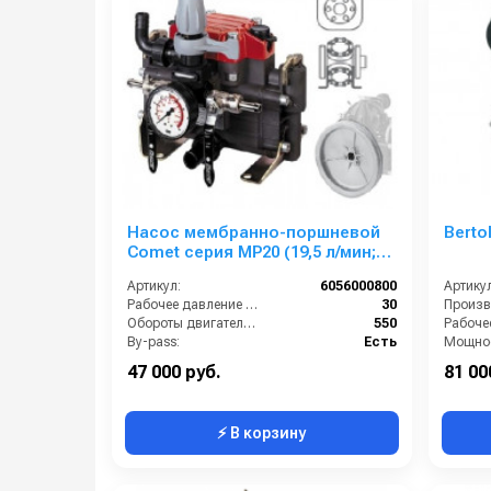
Насос мембранно-поршневой
Berto
Comet серия МР20 (19,5 л/мин;
30 бар) с шкивом d=292
Артикул:
6056000800
Артикул
Рабочее давление (бар):
30
Обороты двигателя (об/мин):
550
By-pass:
Есть
Мощнос
Вход:
23 ёлочка
Масса (
47 000 руб.
81 00
⚡ В корзину