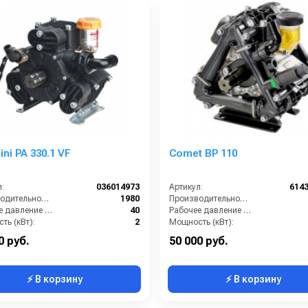
ini PA 330.1 VF
Comet BP 110
:
036014973
Артикул:
614
Производительность (л/ч):
1980
Производительность (л/ч):
Рабочее давление (бар):
40
Рабочее давление (бар):
ть (кВт):
2
Мощность (кВт):
кг):
7
Масса (кг):
0 руб.
50 000 руб.
⚡ В корзину
⚡ В корзину