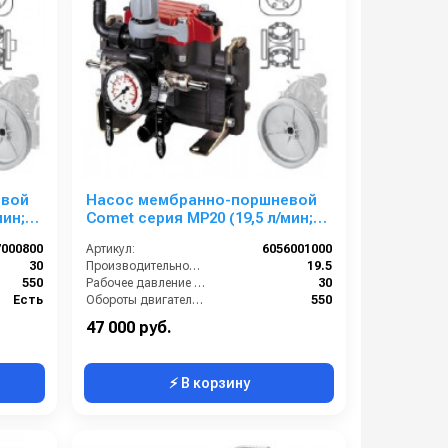
евой
Насос мембранно-поршневой
мин;
Comet серия МР20 (19,5 л/мин;
30 бар) с шкивом d=247
7000800
Артикул:
6056001000
30
Производительность (л/мин):
19.5
550
Рабочее давление (бар):
30
Есть
Обороты двигателя (об/мин):
550
 ёлочка
By-pass:
Есть
47 000 руб.
⚡ В корзину