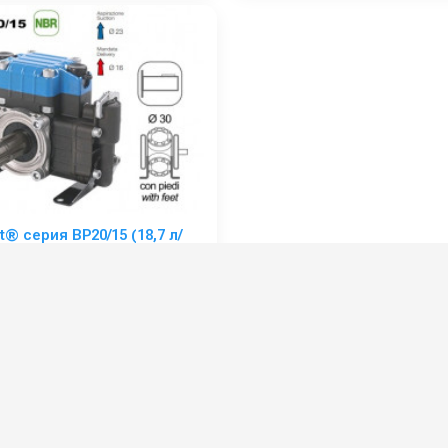
® серия ВP20/15 (18,7 л/
15 бар); вал d30 гладкий/
а - ВОМ 13/8
:
6071000500
ке:
1
6.697
:
Насосы и насосные станции
0 руб.
⚡ В корзину