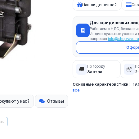
Нашли дешевле?
Спо
Для юридических лиц
Работаем с НДС, безналич
Индивидуальные условия д
запросов
info@shop-avd.ru
Оформ
По городу
П
🚚
📦
Завтра
2
Основные характеристики:
19.
все
окупают у нас?
Отзывы
».