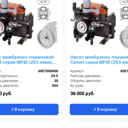
с мембранно-поршневой
Насос мембранно-поршн
 серия МР30 (29,5 л/мин;
Comet серия МР30 (29,5 л/
р) с шкивом d=292
30 бар) с шкивом d=247
:
6057000600
Артикул:
605
Производительность (л/мин):
29.5
Рабочее давление (бар):
Рабочее давление (бар):
30
Обороты двигателя (об/мин):
Обороты двигателя (об/мин):
550
By-pass:
:
Есть
Вход:
23
0 руб.
36 000 руб.
⚡ В корзину
⚡ В корзину