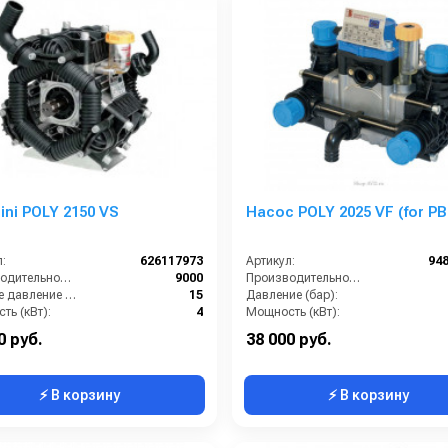
lini POLY 2150 VS
Насос POLY 2025 VF (for PB
:
626117973
Артикул:
94
Производительность (л/ч):
9000
Производительность (л/мин):
Рабочее давление (бар):
15
Давление (бар):
ть (кВт):
4
Мощность (кВт):
кг):
19
Обороты двигателя (об/мин):
0 руб.
38 000 руб.
⚡ В корзину
⚡ В корзину