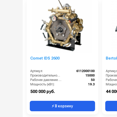
Comet IDS 2600
Bertol
Артикул:
6112000100
Артикул
Производительность (л/ч):
15000
Рабочее давление (бар):
50
Мощность (кВт):
19.3
Мощнос
Масса (кг):
76
Масса (
500 000 руб.
44 00
⚡ В корзину