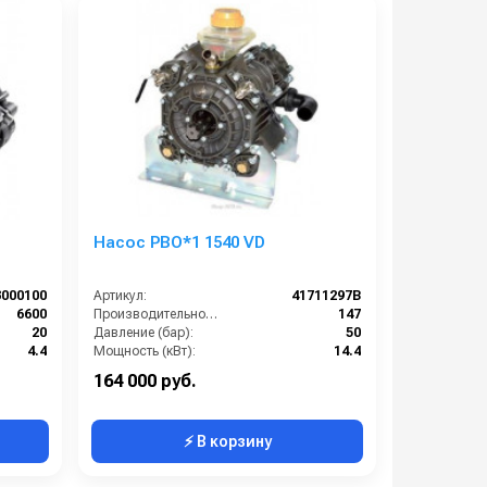
Насос PBO*1 1540 VD
3000100
Артикул:
41711297B
6600
Производительность (л/мин):
147
20
Давление (бар):
50
4.4
Мощность (кВт):
14.4
13
Обороты двигателя (об/мин):
550
164 000 руб.
⚡ В корзину