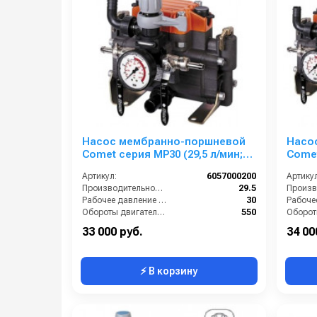
Насос мембранно-поршневой
Насо
Comet серия МР30 (29,5 л/мин;
Comet
30 бар)
30 ба
Артикул:
6057000200
Артикул
Производительность (л/мин):
29.5
Рабочее давление (бар):
30
Обороты двигателя (об/мин):
550
By-pass:
Есть
By-pass
33 000 руб.
34 00
⚡ В корзину