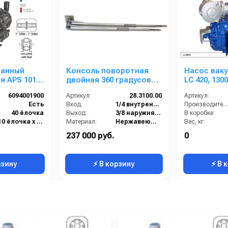
ранный
Консоль поворотная
Насос вак
я APS 101
двойная 360 градусов
LC 420, 130
бар); вал
1,75 м верхняя; 1,6 м
левое вра
6094001900
Артикул:
28.3100.00
Артикул:
нижняя
пневмокла
Есть
Вход:
1/4 внутренняя резьба
Производительность (л/мин
40 ёлочка
Выход:
3/8 наружняя резьба
В коробке:
10 ёлочка х 2 выхода
Материал:
Нержавеющая сталь
Вес, кг:
Анодированный алюминий
Производительность (л/мин):
40
Габаритные размер
237 000 руб.
0
94
В коробке:
1
Расход воздуха, м3:
рзину
⚡ В корзину
⚡ В 