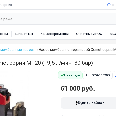
Сервис
пн–
сосы
Шланги ВД
Каналопромывки
Очистные АРОС
МС
мембранные насосы
Насос мембранно-поршневой Comet серия МР2
t серия МР20 (19,5 л/мин; 30 бар)
На складе
Арт:
6056000200
61 000 руб.
Купить сейчас