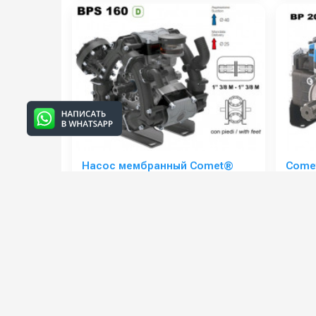
Насос мембранный Comet®
Comet
серия ВPS160 (153 л/мин; 20
мин; 
бар); вал ВОМ 13/8
шпонк
Артикул:
6154000200
Артикул
В коробке:
1
В короб
Вес, кг:
13.535
Вес, кг:
Сегмент:
Насосы и насосные станции
Сегмент
108 000 руб.
40 00
⚡ В корзину