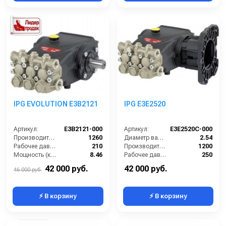
IPG EVOLUTION E3B2121
IPG E3E2520
Артикул:
E3B2121-000
Артикул:
E3E2520C-000
Производительность (л/ч):
1260
Диаметр вала (см):
2.54
Рабочее давление (бар):
210
Производительность (л/ч):
1200
Мощность (кВт):
8.46
Рабочее давление (бар):
250
Масса (кг):
9.5
Мощность (кВт):
9.56
42 000 руб.
42 000 руб.
46 000 руб.
⚡ В корзину
⚡ В корзину