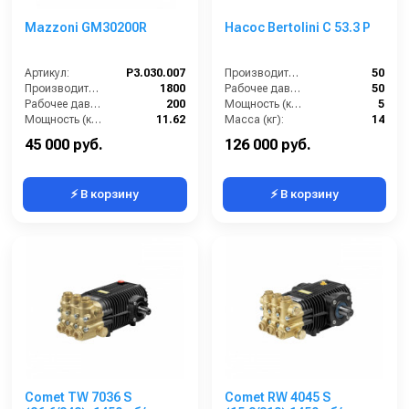
Mazzoni GM30200R
Насос Bertolini C 53.3 P
Артикул:
P3.030.007
Производительность (л/мин):
50
Производительность (л/ч):
1800
Рабочее давление (бар):
50
Рабочее давление (бар):
200
Мощность (кВт):
5
Мощность (кВт):
11.62
Масса (кг):
14
Масса (кг):
12.4
45 000 руб.
126 000 руб.
⚡ В корзину
⚡ В корзину
Comet TW 7036 S
Comet RW 4045 S