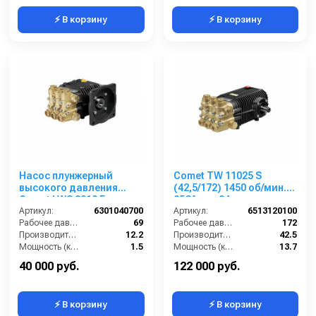
⚡ В корзину
⚡ В корзину
Насос плунжерный
Comet TW 11025 S
высокого давления
(42,5/172) 1450 об/мин.
Comet LWS 3010 E
85C° вал 24 мм
(12,2/69) 1750 об/мин ø
Артикул:
6301040700
Артикул:
6513120100
5/8” п.в.
Рабочее давление (бар):
69
Рабочее давление (бар):
172
Производительность (л/мин):
12.2
Производительность (л/мин):
42.5
Мощность (кВт):
1.5
Мощность (кВт):
13.7
Обороты двигателя (об/мин):
1750
Обороты двигателя (об/мин):
1450
40 000 руб.
122 000 руб.
⚡ В корзину
⚡ В корзину