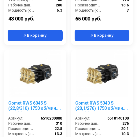
Рабочее давление (бар):
280
Производительность (л/мин):
13.6
Мощность (кВт):
6.3
Мощность (кВт):
7
Обороты двигателя (об/мин):
1750
43 000 руб.
65 000 руб.
⚡ В корзину
⚡ В корзину
Comet RWS 6045 S
Comet RWS 5040 S
(22,8/310) 1750 об/мин.
(20,1/276) 1750 об/мин.
вал 24мм
вал 24мм
Артикул:
6518280000
Артикул:
6518140100
Рабочее давление (бар):
310
Рабочее давление (бар):
276
Производительность (л/мин):
22.8
Производительность (л/мин):
20.1
Мощность (кВт):
13.3
Мощность (кВт):
10.3