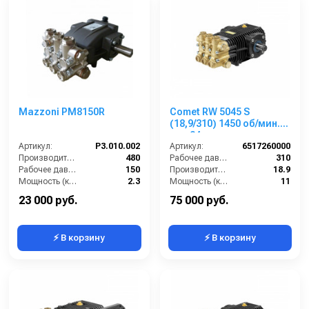
Mazzoni PM8150R
Comet RW 5045 S
(18,9/310) 1450 об/мин.
вал 24мм
Артикул:
P3.010.002
Артикул:
6517260000
Производительность (л/ч):
480
Рабочее давление (бар):
310
Рабочее давление (бар):
150
Производительность (л/мин):
18.9
Мощность (кВт):
2.3
Мощность (кВт):
11
Масса (кг):
8.2
Обороты двигателя (об/мин):
1450
23 000 руб.
75 000 руб.
⚡ В корзину
⚡ В корзину