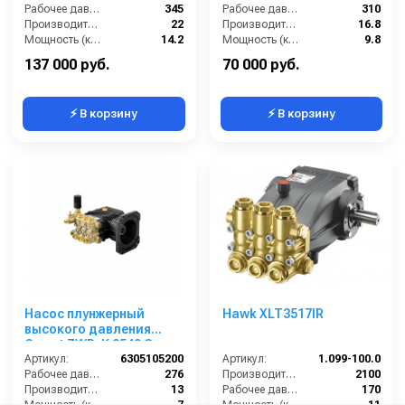
Рабочее давление (бар):
345
Рабочее давление (бар):
310
Производительность (л/мин):
22
Производительность (л/мин):
16.8
Мощность (кВт):
14.2
Мощность (кВт):
9.8
Обороты двигателя (об/мин):
1450
Обороты двигателя (об/мин):
1450
137 000 руб.
70 000 руб.
⚡ В корзину
⚡ В корзину
Насос плунжерный
Hawk XLT3517IR
высокого давления
Comet ZWD-K 3540 G
(13/276) 3400 об/мин.Ø
Артикул:
6305105200
Артикул:
1.099-100.0
1”п.в.
Рабочее давление (бар):
276
Производительность (л/ч):
2100
Производительность (л/мин):
13
Рабочее давление (бар):
170