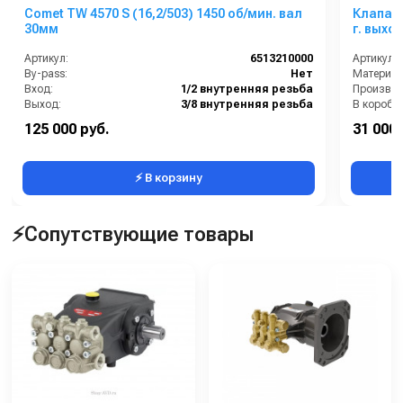
Comet TW 4570 S (16,2/503) 1450 об/мин. вал
Клапан 
30мм
г. выход
Артикул:
6513210000
Артикул:
By-pass:
Нет
Материал
Вход:
1/2 внутренняя резьба
Выход:
3/8 внутренняя резьба
В коробке
Материал:
Латунь
Вес, кг:
125 000 руб.
31 000 
Производительность (л/мин):
16.2
Сегмент:
⚡ В корзину
⚡Сопутствующие товары