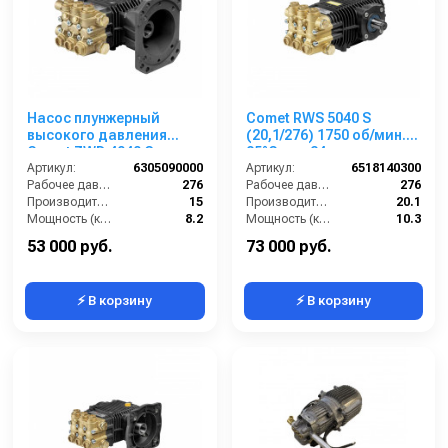
Насос плунжерный
Comet RWS 5040 S
высокого давления
(20,1/276) 1750 об/мин.
Comet ZWD 4040 G
85°C вал 24мм
(15/276) 3400 об/мин.Ø
Артикул:
6305090000
Артикул:
6518140300
1”п.в.
Рабочее давление (бар):
276
Рабочее давление (бар):
276
Производительность (л/мин):
15
Производительность (л/мин):
20.1
Мощность (кВт):
8.2
Мощность (кВт):
10.3
Обороты двигателя (об/мин):
3400
Обороты двигателя (об/мин):
1750
53 000 руб.
73 000 руб.
⚡ В корзину
⚡ В корзину