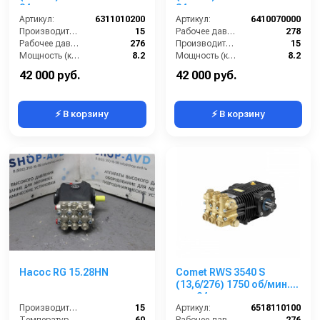
24 мм
24мм
Артикул:
6311010200
Артикул:
6410070000
Производительность (л/мин):
15
Рабочее давление (бар):
278
Рабочее давление (бар):
276
Производительность (л/мин):
15
Мощность (кВт):
8.2
Мощность (кВт):
8.2
Обороты двигателя (об/мин):
3400
Обороты двигателя (об/мин):
1450
42 000 руб.
42 000 руб.
⚡ В корзину
⚡ В корзину
Насос RG 15.28HN
Comet RWS 3540 S
(13,6/276) 1750 об/мин.
вал 24мм
Производительность (л/мин):
15
Артикул:
6518110100
Температура (°C):
60
Рабочее давление (бар):
276