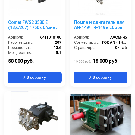
Comet FWS2 3530 E
Помпа и двигатель для
(13,6/207) 1750 об/мин 1”
AN-149/TR-149 в сборе
1/8 п.в.
Артикул:
6411010100
Артикул:
AACM-45
Рабочее давление (бар):
207
Совместимость:
TOR AN - 149 / TR - 149
Производительность (л/мин):
13.6
Страна-производитель:
Китай
Мощность (кВт):
5.1
Обороты двигателя (об/мин):
1750
58 000 руб.
18 000 руб.
19 000 руб.
⚡ В корзину
⚡ В корзину