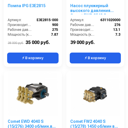
Помпа IPG E3E2815
Насос плунжерный
высокого давления
Comet EWD 3540 G
Артикул:
E3E2815-000
(13,1/276) 3400 об/мин.Ø
Артикул:
6311020000
Производительность (л/ч):
900
1”п.в.
Рабочее давление (бар):
276
Рабочее давление (бар):
275
Производительность (л/мин):
13.1
Мощность (кВт):
7.87
Мощность (кВт):
7.3
Обороты двигателя (об/мин):
3400
Обороты двигателя (об/мин):
3400
35 000 руб.
39 000 руб.
38 000 руб.
⚡ В корзину
⚡ В корзину
Comet EWD 4040 S
Comet FW2 4040 S
(15/276) 3400 об/мин.вал
(15/278) 1450 об/мин вал