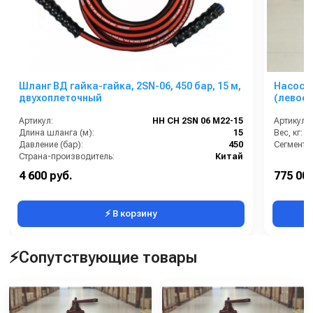
Шланг ВД гайка-гайка, 2SN-06, 450 бар, 15 м,
Насос в
двухоплеточный
(левое 
Артикул:
HH CH 2SN 06 M22-15
Артикул:
Длина шланга (м):
15
Вес, кг:
Давление (бар):
450
Сегмент:
Страна-производитель:
Китай
4 600 руб.
775 000
⚡ В корзину
⚡Сопутствующие товары