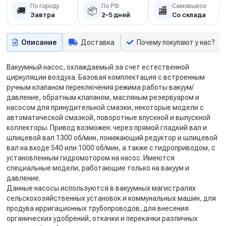
По городу
По РФ
Самовывоз
🚚
📦
🏬
Завтра
2–5 дней
Со склада
Описание
Доставка
Почему покупают у нас?
Вакуумный насос, охлаждаемый за счет естественной
циркуляции воздуха. Базовая комплектация с встроенным
ручным клапаном переключения режима работы вакуум/
давление, обратным клапаном, масляным резервуаром и
насосом для принудительной смазки, некоторые модели с
автоматической смазкой, поворотные впускной и выпускной
коллекторы. Привод возможен: через прямой гладкий вал и
шлицевой вал 1300 об/мин, понижающий редуктор и шлицевой
вал на входе 540 или 1000 об/мин, а также с гидроприводом, с
установленным гидромотором на насос. Имеются
специальные модели, работающие только на вакуум и
давление.
Данные насосы используются в вакуумных магистралях
сельскохозяйственных установок и коммунальных машин, для
продува ирригационных трубопроводов, для внесения
органических удобрений, откачки и перекачки различных