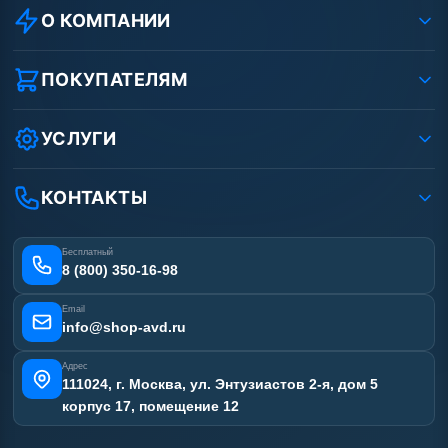
О КОМПАНИИ
О компании
Реквизиты ООО «Шоп АВД»
ПОКУПАТЕЛЯМ
Защита данных клиента
Как заказать?
Условия соглашения
Оплата
УСЛУГИ
Вакансии
Доставка
Услуги
Рассрочка
Гарантия
Аренда АВД
КОНТАКТЫ
Статьи
Лизинг
Ремонт АВД
Получить скидку
Сертификаты
Бесплатный
Наши работы
8 (800) 350-16-98
Отзывы наших клиентов
Email
Карта сайта
info@shop-avd.ru
Адрес
111024, г. Москва, ул. Энтузиастов 2-я, дом 5
корпус 17, помещение 12