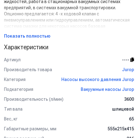
жидкостей, работа в стационарных вакуумных системах
предприятий, в системах вакуумной транспортировки.
Опционно предлагается: 4 -х ходовой клапан с
пневмоуправлением или гидроуправлением, автоматическая
система смазки для некоторых насосов базовая
комплектация, усиленные лопасти, ремённая трансмиссия со
Показать полностью
шкивами различного диаметра.
Подробные технические характеристики указанны в
Характеристики
документации доступной для скачивания на сайте.
Артикул
----
Производитель товара
Jurop
Категория
Насосы высокого давления Jurop
Подкатегория
Вакуумные насосы Jurop
Производительность (л/мин)
3600
Тип вала
шлицевой
Вес, кг
65
Габаритные размеры, мм
555х215х415