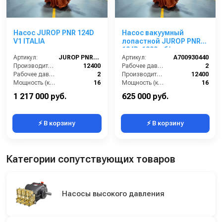
Насос JUROP PNR 124D
Насос вакуумный
V1 ITALIA
лопастной JUROP PNR
124D, 1300 об/мин, левое
Артикул:
JUROP PNR 124D
вращение,
Артикул:
A700930440
Производительность (л/мин):
12400
пневмоклапан
Рабочее давление (бар):
2
Рабочее давление (бар):
2
Производительность (л/мин):
12400
Мощность (кВт):
16
Мощность (кВт):
16
Обороты двигателя (об/мин):
1300
Обороты двигателя (об/мин):
1300
1 217 000 руб.
625 000 руб.
⚡ В корзину
⚡ В корзину
Категории сопутствующих товаров
Насосы высокого давления