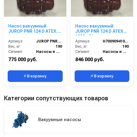
Насос вакуумный
Насос вакуумный
JUROP PNR 124 D ATEX.
JUROP PNR 124 D ATEX
(левое вращение,
1300 об/мин, левое
ручной клапан)
Артикул:
JUROP PNR 124 D ATEX. (левое вращение, ручной клапан)
вращение, ручной
Артикул:
H700909410 NE
Вес, кг:
190
клапан
Вес, кг:
190
Сегмент:
Насосы и насосные станции
Сегмент:
Насосы и насосные станции
775 000 руб.
846 000 руб.
⚡ В корзину
⚡ В корзину
Категории сопутствующих товаров
Вакуумные насосы