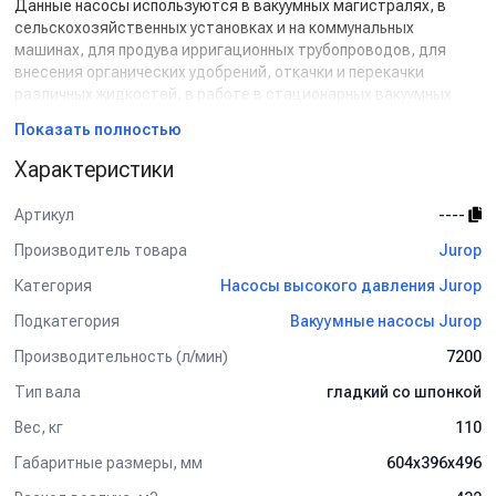
Данные насосы используются в вакуумных магистралях, в
сельскохозяйственных установках и на коммунальных
машинах, для продува ирригационных трубопроводов, для
внесения органических удобрений, откачки и перекачки
различных жидкостей, в работе в стационарных вакуумных
системах предприятий, в системах вакуумной
Показать полностью
транспортировки, для выгрузки сыпучих субстанций из
емкостей, а также их транспортировке.
Характеристики
Опционно предлагается: 4-ходовой клапан с
пневмоуправлением или гидроуправлением, ремённая
Артикул
----
трансмиссия со шкивами различного диаметра.
Подробные технические характеристики указаны в
Производитель товара
Jurop
документации, доступной для скачивания на сайте.
Категория
Насосы высокого давления Jurop
Подкатегория
Вакуумные насосы Jurop
Производительность (л/мин)
7200
Тип вала
гладкий со шпонкой
Вес, кг
110
Габаритные размеры, мм
604х396х496