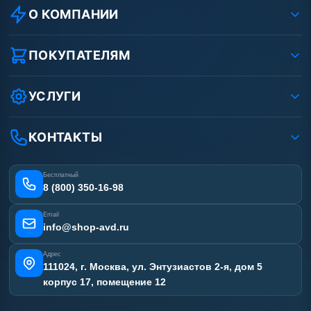
О КОМПАНИИ
О компании
Реквизиты ООО «Шоп АВД»
ПОКУПАТЕЛЯМ
Защита данных клиента
Как заказать?
Условия соглашения
Оплата
УСЛУГИ
Вакансии
Доставка
Услуги
Рассрочка
Гарантия
Аренда АВД
КОНТАКТЫ
Статьи
Лизинг
Ремонт АВД
Получить скидку
Сертификаты
Бесплатный
Наши работы
8 (800) 350-16-98
Отзывы наших клиентов
Email
Карта сайта
info@shop-avd.ru
Адрес
111024, г. Москва, ул. Энтузиастов 2-я, дом 5
корпус 17, помещение 12