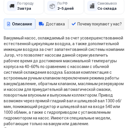
По городу
По РФ
Самовывоз
🚚
📦
🏬
Завтра
2–5 дней
Со склада
Описание
Доставка
Почему покупают у нас?
Вакуумный насос, охлаждаемый за счет усовершенствованной
естественной циркуляции воздуха, а также дополнительной
инжекции воздуха за счет запатентованной системы компании
Jurop, что позволяет насосам данной серии увеличить
рабочее время до достижения максимальной температуры
корпуса на 40-60% по сравнению с насосами с обычной
системой охлаждения воздуха. Базовая комплектация с
встроенным ручным клапаном переключения режима работы
вакуум/давление, обратным клапаном, масляным резервуаром
и насосом для принудительной автоматической смазки,
поворотным впускным и выпускным коллектором. Привод
возможен через прямой гладкий вал и шлицевой вал 1300 об/
мин, понижающий редуктор и шлицевой вал на входе 540 или
1000 об/мин, а также с гидроприводом с установленным
гидромотором на насос. Имеются специальные модели,
работающие только на вакуум или давление.