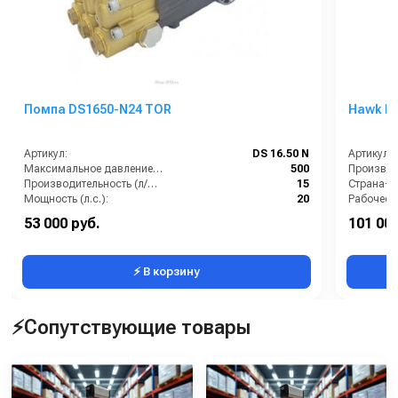
Помпа DS1650-N24 TOR
Hawk FX
Артикул:
DS 16.50 N
Артикул:
Максимальное давление (бар):
500
Производи
Производительность (л/мин):
15
Страна-п
Мощность (л.с.):
20
Рабочее д
Страна-производитель:
Китай
Мощность
53 000 руб.
101 000
Мощность (кВт):
15
Электропи
⚡ В корзину
⚡Сопутствующие товары