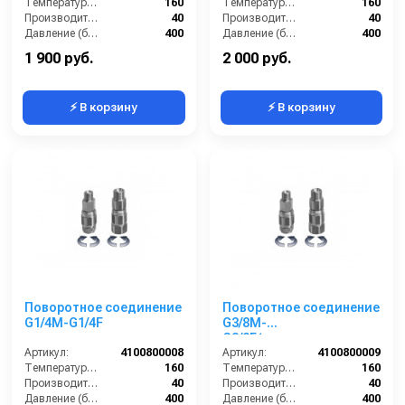
Температура (°C):
160
Температура (°C):
160
Производительность (л/мин):
40
Производительность (л/мин):
40
Давление (бар):
400
Давление (бар):
400
Материал:
Никелированная латунь
Материал:
Никелированная латунь
1 900 руб.
2 000 руб.
⚡ В корзину
⚡ В корзину
Поворотное соединение
Поворотное соединение
G1/4M-G1/4F
G3/8M-
G3/8F(нержавеющая
Артикул:
4100800008
сталь)
Артикул:
4100800009
Температура (°C):
160
Температура (°C):
160
Производительность (л/мин):
40
Производительность (л/мин):
40
Давление (бар):
400
Давление (бар):
400