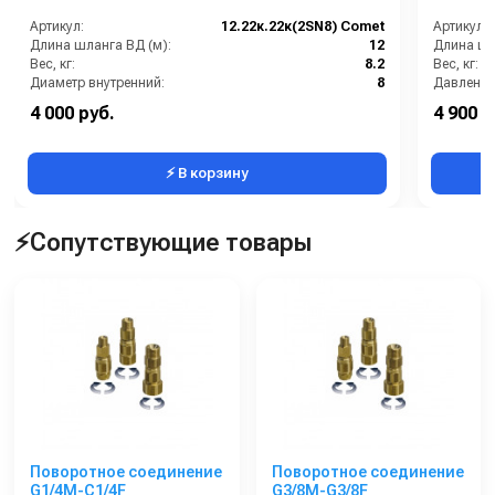
Артикул:
12.22к.22к(2SN8) Comet
Артикул:
Длина шланга ВД (м):
12
Длина шл
Вес, кг:
8.2
Вес, кг:
Диаметр внутренний:
8
Давление 
Страна-производитель:
Италия
Диаметр 
4 000 руб.
4 900 р
Рабочее давление (бар):
350
Страна-п
⚡ В корзину
⚡Сопутствующие товары
Поворотное соединение
Поворотное соединение
G1/4M-C1/4F
G3/8M-G3/8F