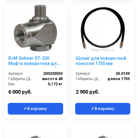
R+M Suttner ST-320
Шланг для поворотной
Муфта поворотная для
консоли 1755 мм
потолочных консолей
Артикул:
200320550
Артикул:
30.0109
Габариты (ДхШхВ):
высота 48
Габариты (ДхШхВ):
длина 1755
Вес:
0,172 кг
6 000 руб.
2 900 руб.
⚡ В корзину
⚡ В корзину