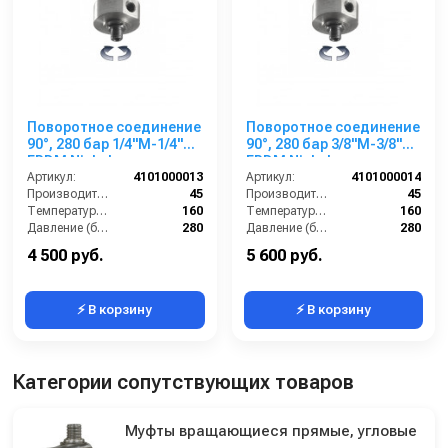
Поворотное соединение
Поворотное соединение
90°, 280 бар 1/4"M-1/4"F
90°, 280 бар 3/8"M-3/8"F
EPDM Nickel
EPDM Nickel
Артикул:
4101000013
Артикул:
4101000014
Производительность (л/мин):
45
Производительность (л/мин):
45
Температура (°C):
160
Температура (°C):
160
Давление (бар):
280
Давление (бар):
280
Страна-производитель:
Италия
Страна-производитель:
Италия
4 500 руб.
5 600 руб.
⚡ В корзину
⚡ В корзину
Категории сопутствующих товаров
Муфты вращающиеся прямые, угловые