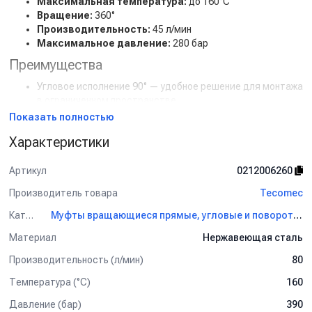
Максимальная температура:
до 160°C
Вращение:
360°
Производительность:
45 л/мин
Максимальное давление:
280 бар
Преимущества
Угловое исполнение 90° — удобное решение для монтажа
в ограниченном пространстве.
Поворот на 360° предотвращает скручивание шлангов и
Показать полностью
снижает износ соединений.
Характеристики
Выдерживает давление до 280 бар — подходит для
систем высокого давления.
Температурная стойкость до 160°C позволяет
Артикул
0212006260
использовать с горячей водой и паром.
Производитель товара
Tecomec
Прочная и герметичная конструкция гарантирует
долговечность и безопасность эксплуатации.
Категория
Муфты вращающиеся прямые, угловые и поворотные соединения для консолей Tecomec
Поворотное соединение 90°, 3/8"M–3/8"F — надёжный
Материал
Нержавеющая сталь
элемент для долговечной и безопасной работы систем
Производительность (л/мин)
80
высокого давления!
Температура (°C)
160
Давление (бар)
390