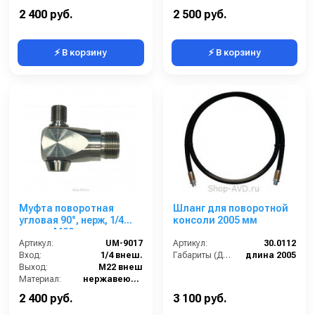
Материал:
Нержавеющая сталь
Материал:
Нержавеющая сталь
2 400 руб.
2 500 руб.
⚡ В корзину
⚡ В корзину
Муфта поворотная
Шланг для поворотной
угловая 90°, нерж, 1/4
консоли 2005 мм
внеш. -М22 внеш.
Артикул:
UM-9017
Артикул:
30.0112
Вход:
1/4 внеш.
Габариты (ДхШхВ):
длина 2005
Выход:
М22 внеш
Материал:
нержавеющая сталь
Страна-производитель:
Китай
2 400 руб.
3 100 руб.