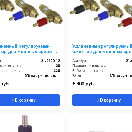
нненный регулируемый
Удлиненный регулируемы
тор для моечных средств
эжектор для моечных сре
 1,2; вход 3/8ш- выход
сопло 1,4; вход 3/8ш- выхо
:
21.0600.12
Артикул:
21.
 (черный)
3/8ш. (красный)
Производительность (л/мин):
30
Производительность (л/мин):
Рабочее давление (бар):
220
Рабочее давление (бар):
3/8 наружняя резьба
Вход:
3/8 наружняя резьба
Выход:
 руб.
6 300 руб.
⚡ В корзину
⚡ В корзину