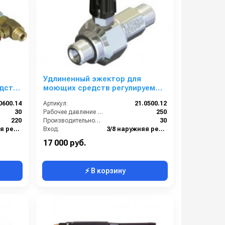
й
Удлиненный эжектор для
дств
моющих средств регулируемый
д
сопло 1,2; вход 3/8ш- выход
0600.14
Артикул:
21.0500.12
3/8ш. (нерж)
30
Рабочее давление (бар):
250
220
Производительность (л/мин):
30
3/8 наружняя резьба
Вход:
3/8 наружняя резьба
3/8 наружняя резьба
Выход:
3/8 наружняя резьба
17 000 руб.
⚡ В корзину