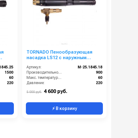
ая
TORNADO Пенообразующая
насадка LS12 с наружным
эжектором (чёрный)
1845.25
Артикул:
M-25.1845.18
1500
Производительность (л/ч):
900
60
Макс. температура воды на входе (°C):
60
220
Давление:
220
RNADO
Производитель:
TORNADO
4 600 руб.
5 000 руб.
⚡ В корзину