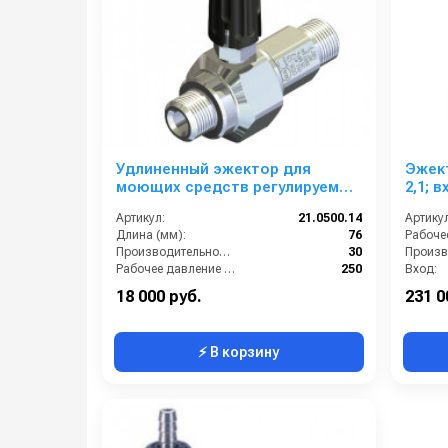
Удлиненный эжектор для
Эжек
моющих средств регулируемый
2,1; в
сопло 1,4; вход 3/8ш- выход
Артикул:
21.0500.14
Артикул
3/8ш. (нерж)
Длина (мм):
76
Производительность (л/мин):
30
Рабочее давление (бар):
250
Вход:
Вход:
3/8 наружняя резьба
Выход:
18 000 руб.
231 0
⚡ В корзину