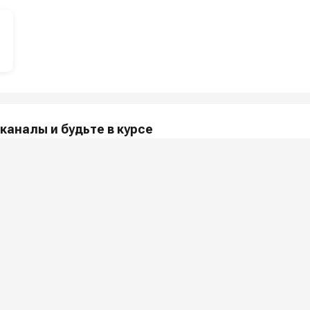
каналы и будьте в курсе
акции и полезные советы — в наших официальных каналах.
МПАНИИ
ПОКУПАТЕЛЯМ
и
Как заказать?
Услу
 ООО «Шоп АВД»
Оплата
Арен
нных клиента
Доставка
Ремо
оглашения
Гарантия
Сер