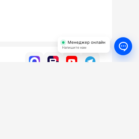
Менеджер онлайн
Напишите нам
УСЛУГИ
КОНТАКТЫ
ги
Бесплатный
8 (800) 350-16-98
да АВД
нт АВД
Email
тификаты