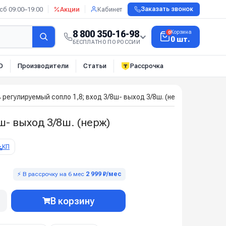
сб 09:00–19:00
Акции
Кабинет
Заказать звонок
8 800 350-16-98
Корзина
0
0 шт.
БЕСПЛАТНО ПО РОССИИ
О
Производители
Статьи
Рассрочка
егулируемый сопло 1,8; вход 3/8ш- выход 3/8ш. (нерж)
- выход 3/8ш. (нерж)
КП
⚡ В рассрочку на 6 мес
2 999 ₽/мес
В корзину