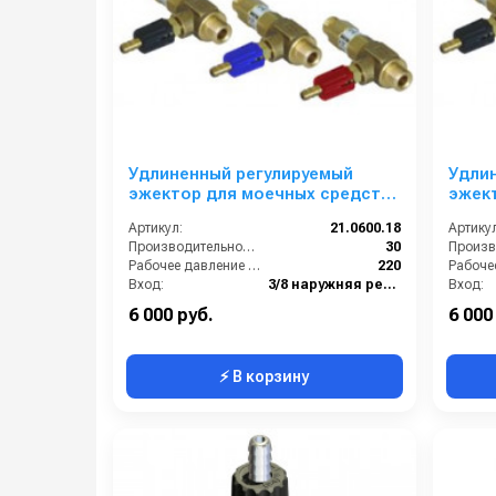
Удлиненный регулируемый
Удли
эжектор для моечных средств
эжек
сопло 1,8; вход 3/8ш- выход
сопло
Артикул:
21.0600.18
Артикул
3/8ш. (синий)
3/8ш.
Производительность (л/мин):
30
Рабочее давление (бар):
220
Вход:
3/8 наружняя резьба
Вход:
Выход:
3/8 наружняя резьба
Выход:
6 000 руб.
6 000
⚡ В корзину