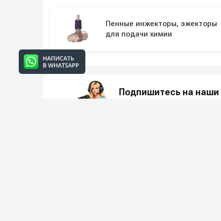
Пенные инжекторы, эжекторы
для подачи химии
Подпишитесь на наши 
Новинки оборудования, обзоры, 
О КО
Всё для клининга и автомоек: установки высокого
О компани
давления и уборочная техника под ключ.
Реквизиты
Защита да
5.0
Яндекс Отзывы
Условия с