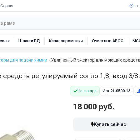
Сервис
пн–
сосы
Шланги ВД
Каналопромывки
Очистные АРОС
МС
торы для подачи химии
Удлиненный эжектор для моющих средств р
редств регулируемый сопло 1,8; вход 3/8ш
На складе
Арт:
21.0500.18
18 000 руб.
Купить сейчас