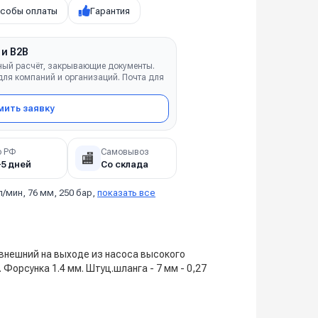
собы оплаты
Гарантия
 и B2B
ный расчёт, закрывающие документы.
ля компаний и организаций. Почта для
ить заявку
о РФ
Самовывоз
🏬
–5 дней
Со склада
л/мин, 76 мм, 250 бар,
показать все
 внешний на выходе из насоса высокого
орсунка 1.4 мм. Штуц.шланга - 7 мм - 0,27