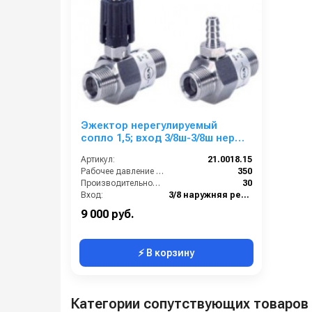
Эжектор нерегулируемый
сопло 1,5; вход 3/8ш-3/8ш нерж.
сталь
Артикул:
21.0018.15
Рабочее давление (бар):
350
Производительность (л/мин):
30
Вход:
3/8 наружняя резьба
Выход:
3/8 наружняя резьба
9 000 руб.
⚡ В корзину
Категории сопутствующих товаров