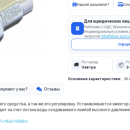
Нашли дешевле?
Спо
Для юридических лиц
Работаем с НДС, безналич
Индивидуальные условия д
запросов
info@shop-avd.ru
Оформ
По городу
П
🚚
📦
Завтра
2
Основные характеристики:
30 
окупают у нас?
Отзывы
го средства, а так же его регулировку. Устанавливается эжектор
т за счет потока воды создаваемого помпой высокого давления. Ф
?v=NubY69qIIrs