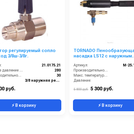
тор регулируемый сопло
TORNADO Пенообразующ
ход 3/8ш-3/8г.
насадка LS12 с наружным
эжектором (синий)
:
21.0175.21
Артикул:
M-25.
Рабочее давление (бар):
280
Производительность (л/ч):
Производительность (л/мин):
30
Макс. температура воды на входе (°C):
3/8 наружняя резьба
Давление:
3/8 внутренняя резьба
Производитель:
TO
00 руб.
5 300 руб.
5 800 руб.
⚡ В корзину
⚡ В корзину