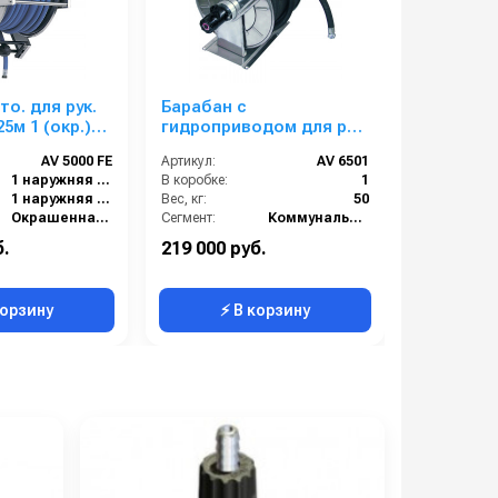
то. для рук.
Барабан с
HEUTE Poli
25м 1 (окр.)
гидроприводом для рук.
нерж. ст
ар
дл.100м 3/4 60м 1 (нерж.)
AV 5000 FE
Артикул:
AV 6501
Артикул:
1ш.1г. 80 бар
1 наружняя резьба
В коробке:
1
Напряжение
1 наружняя резьба
Вес, кг:
50
Габариты:
Окрашенная сталь
Сегмент:
Коммунальный сегмент
1
б.
219 000 руб.
185 000 р
40
Масса (кг):
корзину
⚡ В корзину
⚡ 