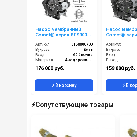
Насос мембранный
Насос мемб
Comet® серия ВPS300
Comet® сери
(295 л/мин; 20 бар); ВОМ
(249 л/мин; 2
Артикул:
6150000700
Артикул:
13/8 - вал d25 внутрен./
13/8 - вал d25
By-pass:
Есть
By-pass:
шпонка
шпонка
Вход:
60 ёлочка
Вход:
Материал:
Анодированный алюминий
Выход:
Производительность (л/мин):
295
Материал:
176 000 руб.
159 000 руб.
В коробке:
1
Производительность (л/мин):
⚡ В корзину
⚡ В ко
⚡Сопутствующие товары