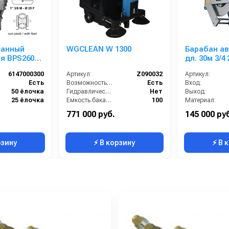
ранный
WGCLEAN W 1300
Барабан ав
я ВPS260
дл. 30м 3/4 
0 бар); ВОМ
1ш.1ш. 20 б
6147000300
Артикул:
Z090032
Артикул:
 внутрен./
Есть
Возможность работы внутри помещения:
Есть
Вход:
50 ёлочка
Гидравлическая разгрузка:
Нет
Выход:
25 ёлочка
Емкость бака для мусора (л):
100
Материал:
Анодированный алюминий
Привод на колёса:
Есть
В коробке:
771 000 руб.
145 000 ру
249
Производитель:
WGCLEAN
Вес, кг:
рзину
⚡ В корзину
⚡ В 