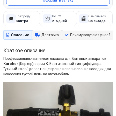
Оформить заявку
По городу
По РФ
Самовывоз
🚚
📦
🏬
Завтра
2–5 дней
Со склада
Описание
Доставка
Почему покупают у нас?
Краткое описание:
Профессиональная пенная насадка для бытовых аппаратов
Karcher
(Керхер) серии
K
. Вертикальный тип диффузора
"утиный клюв" делает еще проще использование насадки для
нанесения густой пены на автомобиль.