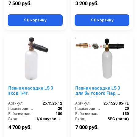
Материал:
Латунь
7 500 руб.
3 200 руб.
⚡ В корзину
⚡ В корзину
Пенная насадка LS 3
Пенная насадка LS 3
вход 1/4г.
для бытового Fiap,
Lavor,Stihl.
Артикул:
25.1526.12
Артикул:
25.1520.05-FL
Производительность (л/мин):
20
Производительность (л/мин):
20
Рабочее давление (бар):
180
Рабочее давление (бар):
180
Вход:
1/4 внутренняя резьба
Вход:
БРС (папа)
Выход:
Форсунка
Материал:
Латунь
4 700 руб.
7 000 руб.