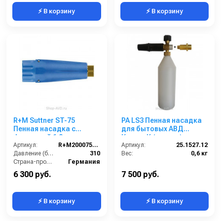
⚡ В корзину
⚡ В корзину
R+M Suttner ST-75
PA LS3 Пенная насадка
Пенная насадка с
для бытовых АВД
форсункой 1.2 мм
Керхер K (латунь)
Артикул:
R+M200075574
Артикул:
25.1527.12
Давление (бар):
310
Вес:
0,6 кг
Страна-производитель:
Германия
6 300 руб.
7 500 руб.
⚡ В корзину
⚡ В корзину