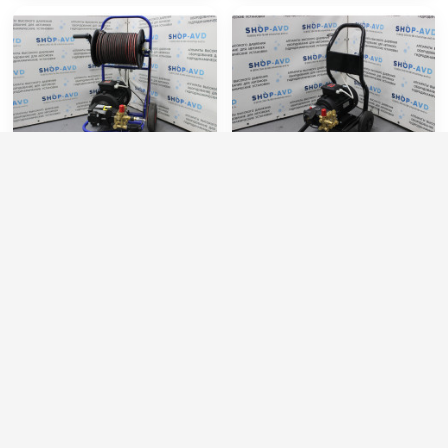
АВД Тритон H 21/200 TS
АВД Тритон AR 15/200 TS
7.5 T (на тележке с
5.5 T (На тележке)
барабаном)
Артикул:
T-NMT21.20R
Артикул:
T-RR15.20N
Максимальное давление (бар):
200
Макс. температура воды (°C):
60
Мощность (л/с):
10.7
Производительность (л/мин):
15
Производительность (л/мин):
21
Производительность (л/ч):
900
Производительность (л/ч):
1260
Размеры (ДхШхВ):
590х405х375
98 000 руб.
81 000 руб.
⚡ В корзину
⚡ В корзину