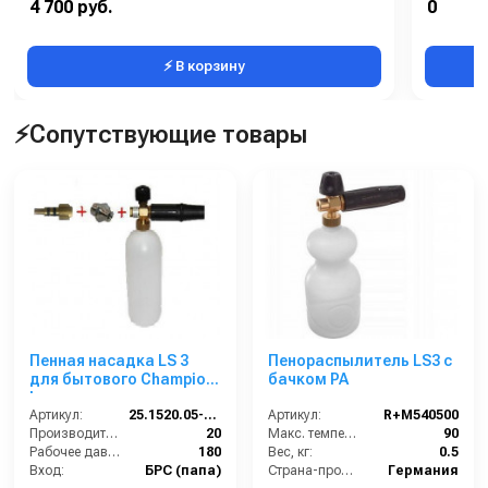
4 700 руб.
0
Температура (°C):
90 С
Сегмент:
⚡ В корзину
⚡Сопутствующие товары
Пенная насадка LS 3
Пенораспылитель LS3 с
для бытового Champion
бачком PA
Lavor.
Артикул:
25.1520.05-CH
Артикул:
R+M540500
Производительность (л/мин):
20
Макс. температура горячей воды (°C):
90
Рабочее давление (бар):
180
Вес, кг:
0.5
Вход:
БРС (папа)
Страна-производитель:
Германия