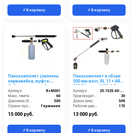
⚡ В корзину
⚡ В корзину
Пенокомплект (ниппель
Пенокомплект в сборе
нержавейка, муфта-
500 мм изог, RL 11 + ARS
байонет нержавейка,
220 РА; вход М22х1,5ш.
500bar), копье L=60cm
Артикул:
R+M001
Артикул:
25.1525.60-P11 -6-220
Макс. температура горячей воды (°C):
60
Производительность (л/мин):
30
Давление (бар):
500
Длина (мм):
500
Страна-производитель:
Германия
Рабочее давление (бар):
175
Вход:
22х1,5 наружняя резьба
15 000 руб.
13 000 руб.
⚡ В корзину
⚡ В корзину