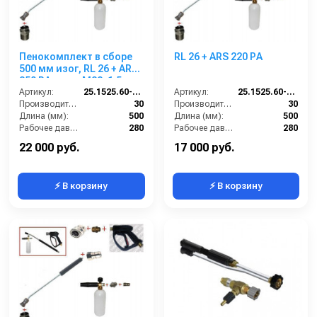
Пенокомплект в сборе
RL 26 + ARS 220 РА
500 мм изог, RL 26 + ARS
350 РА; вход М22х1,5ш.
Артикул:
25.1525.60-P26
Артикул:
25.1525.60-P26-220
Производительность (л/мин):
30
Производительность (л/мин):
30
Длина (мм):
500
Длина (мм):
500
Рабочее давление (бар):
280
Рабочее давление (бар):
280
Вход:
22х1,5 наружняя резьба
Вход:
22х1,5 наружняя резьба
22 000 руб.
17 000 руб.
⚡ В корзину
⚡ В корзину