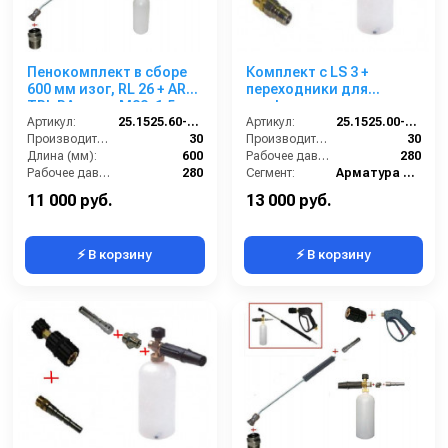
Пенокомплект в сборе
Комплект с LS 3 +
600 мм изог, RL 26 + ARS
переходники для
TPL РА; вход М22х1,5ш.
профессионального
Артикул:
25.1525.60-P26 -6-TPL
пистолета Karcher c
Артикул:
25.1525.00-KPK - 220
Производительность (л/мин):
30
ARS220.
Производительность (л/мин):
30
Длина (мм):
600
Рабочее давление (бар):
280
Рабочее давление (бар):
280
Сегмент:
Арматура высокого давления
Вход:
22х1,5 наружняя резьба
Температура, C:
90
11 000 руб.
13 000 руб.
⚡ В корзину
⚡ В корзину