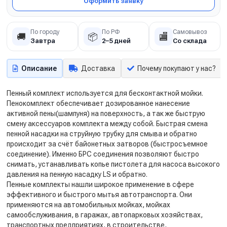
Оформить заявку
По городу
По РФ
Самовывоз
🚚
📦
🏬
Завтра
2–5 дней
Со склада
Описание
Доставка
Почему покупают у нас?
Пенный комплект используется для бесконтактной мойки.
Пенокомплект обеспечивает дозированное нанесение
активной пены(шампуня) на поверхность, а так же быструю
смену аксессуаров комплекта между собой. Быстрая смена
пенной насадки на струйную трубку для смыва и обратно
происходит за счёт байонетных затворов (быстросъемное
соединение). Именно БРС соединения позволяют быстро
снимать, устанавливать копье пистолета для насоса высокого
давления на пенную насадку LS и обратно.
Пенные комплекты нашли широкое применение в сфере
эффективного и быстрого мытья автотранспорта. Они
применяются на автомобильных мойках, мойках
самообслуживания, в гаражах, автопарковых хозяйствах,
транспортных предприятиях, в строительстве,