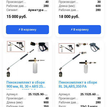
Производительность (л/мин):
40
Производительность (л/мин):
30
Рабочее давление (бар):
280
Длина (мм):
600
Сегмент:
Арматура высокого давления
Рабочее давление (бар):
280
Температура, C:
160
Вход:
22х1,5 наружняя резьба
15 000 руб.
18 000 руб.
⚡ В корзину
⚡ В корзину
Пенокомплект в сборе
Пенокомплект в сборе
900 мм, RL 30 + ARS 25
RL 26,ARS,350 РА
KW; вход М22х1,5ш.
Артикул:
25.1525.90-KW2
Артикул:
25.1525.60 ZINC LANCE BC
Производительность (л/мин):
40
Производительность (л/мин):
30
Длина (мм):
900
Рабочее давление (бар):
280
Рабочее давление (бар):
350
Вход:
22х1,5 наружняя резьба