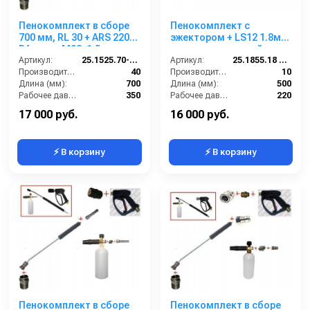
Пенокомплект в сборе
Пенокомплект с
700 мм, RL 30 + ARS 220
эжектором + LS12 1.8мм.
РА; вход М22х1,5ш.
+ распылительный
Артикул:
25.1525.70-P2-220 изог.
ствол черный
Артикул:
25.1855.18 SET FOAM
Производительность (л/мин):
40
Производительность (л/мин):
10
Длина (мм):
700
Длина (мм):
500
Рабочее давление (бар):
350
Рабочее давление (бар):
220
Вход:
22х1,5 наружняя резьба
Вход:
22х1,5 внутренняя резьба
17 000 руб.
16 000 руб.
⚡ В корзину
⚡ В корзину
Пенокомплект в сборе
Пенокомплект в сборе