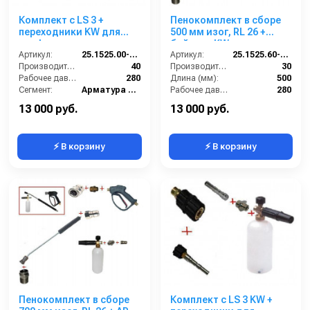
Комплект с LS 3 +
Пенокомплект в сборе
переходники KW для
500 мм изог, RL 26 +
профессионального
байонет KW; вход
пистолета Karcher.
Артикул:
25.1525.00-KPKW
М22х1,5ш.
Артикул:
25.1525.60-P26KWизог.
Производительность (л/мин):
40
Производительность (л/мин):
30
Рабочее давление (бар):
280
Длина (мм):
500
Сегмент:
Арматура высокого давления
Рабочее давление (бар):
280
Температура, C:
160
Вход:
22х1,5 наружняя резьба
13 000 руб.
13 000 руб.
⚡ В корзину
⚡ В корзину
Пенокомплект в сборе
Комплект с LS 3 KW +