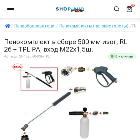
0
Пенообразователи
Пенокомплекты (пенопистолеты)
Пен
Пенокомплект в сборе 500 мм изог, RL
26 + TPL РА; вход М22х1,5ш.
В наличии
Артикул:
25.1525.60-P26-TPL