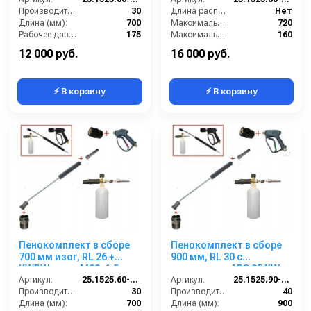
Производительность (л/мин):
30
Длина распылительного копья (мм):
Нет
Длина (мм):
700
Максимальная производительность по воде (л/ч):
720
Рабочее давление (бар):
175
Максимальное рабочее давление (бар):
160
Вход:
22х1,5 наружняя резьба
Объём бака для моющего средства (л):
1
12 000 руб.
16 000 руб.
⚡ В корзину
⚡ В корзину
Пенокомплект в сборе
Пенокомплект в сборе
700 мм изог, RL 26 +
900 мм, RL 30 с
KWRW; вход М22х1,5ш.
дренажем + ARS 25 KW;
Артикул:
25.1525.60-P26-7KWRM
вход М22х1,5ш.
Артикул:
25.1525.90-KW2D
Производительность (л/мин):
30
Производительность (л/мин):
40
Длина (мм):
700
Длина (мм):
900