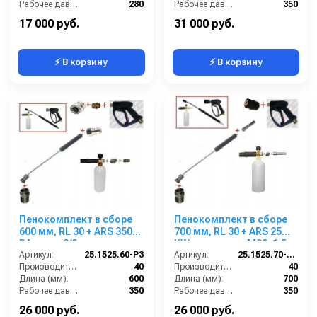
Рабочее давление (бар):
280
Рабочее давление (бар):
350
Вход:
22х1,5 наружняя резьба
Вход:
22х1,5 наружняя резьба
17 000 руб.
31 000 руб.
⚡ В корзину
⚡ В корзину
Пенокомплект в сборе
Пенокомплект в сборе
600 мм, RL 30 + ARS 350
700 мм, RL 30 + ARS 25
РА; вход 3/8ш.
KW нерж; вход М22х1,5ш.
Артикул:
25.1525.60-P3
Артикул:
25.1525.70-KW2 (нерж.)
Производительность (л/мин):
40
Производительность (л/мин):
40
Длина (мм):
600
Длина (мм):
700
Рабочее давление (бар):
350
Рабочее давление (бар):
350
Вход:
3/8 наружняя резьба
Вход:
22х1,5 наружняя резьба
26 000 руб.
26 000 руб.