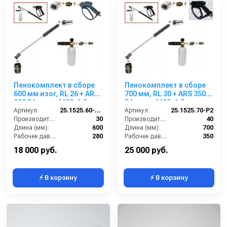
Пенокомплект в сборе
Пенокомплект в сборе
600 мм изог, RL 26 + ARS
700 мм, RL 30 + ARS 350
220 РА; вход М22х1,5ш.
РА; вход М22х1,5ш.
Артикул:
25.1525.60-P26 -6-220
Артикул:
25.1525.70-P2
Производительность (л/мин):
30
Производительность (л/мин):
40
Длина (мм):
600
Длина (мм):
700
Рабочее давление (бар):
280
Рабочее давление (бар):
350
Вход:
22х1,5 наружняя резьба
Вход:
22х1,5 наружняя резьба
18 000 руб.
25 000 руб.
⚡ В корзину
⚡ В корзину