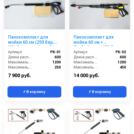
Пенокомплект для
Пенокомплект для
мойки 60 см (250 бар,
мойки 60 см +
KW, быстросъёмный)
Турбофреза (450 бар,
AVD-01
Артикул:
PK-01
KW, быстросъёмный)
Артикул:
PK-02
Длина распылительного копья (мм):
600
AVD-02
Длина распылительного копья (мм):
600
Максимальная производительность по воде (л/ч):
1200
Максимальная производительность по воде (л/ч):
1200
Максимальное рабочее давление (бар):
250
Максимальное рабочее давление (бар):
450
Объём бака для моющего средства (л):
1
Объём бака для моющего средства (л):
1
7 900 руб.
14 000 руб.
⚡ В корзину
⚡ В корзину