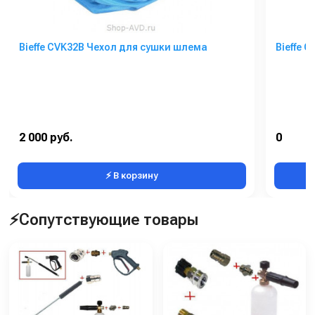
Bieffe CVK32B Чехол для сушки шлема
Bieffe 
2 000 руб.
0
⚡ В корзину
⚡Сопутствующие товары