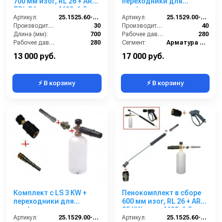
700 мм изог, RL 26 + ARS
переходники для
TPL РА; вход М22х1,5ш.
профессионального
Артикул:
25.1525.60-P26 -7-TPL
пистолета
Артикул:
25.1529.00-CPK
Производительность (л/мин):
30
Portotechica;Kranzle;Comet;D
Производительность (л/мин):
40
Длина (мм):
700
Рабочее давление (бар):
280
Рабочее давление (бар):
280
Сегмент:
Арматура высокого давления
Вход:
22х1,5 наружняя резьба
Температура, C:
160
13 000 руб.
17 000 руб.
⚡ В корзину
⚡ В корзину
Комплект с LS 3 KW +
Пенокомплект в сборе
переходники для
600 мм изог, RL 26 + ARS
профессионального
25 KW; вход М22х1,5ш.
пистолета Karcher.
Артикул:
25.1529.00-KPK
Артикул:
25.1525.60-P26-6KW