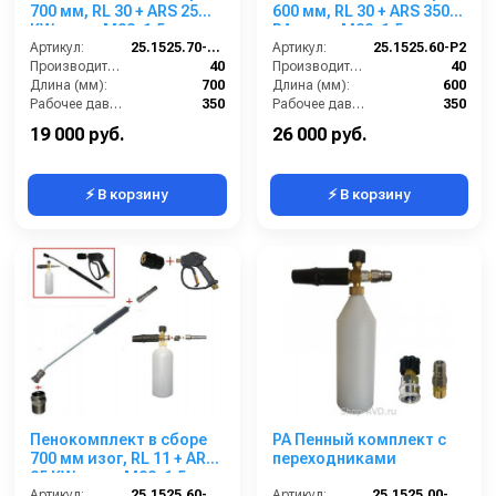
700 мм, RL 30 + ARS 25
600 мм, RL 30 + ARS 350
KW; вход М22х1,5ш.
РА; вход М22х1,5ш.
Артикул:
25.1525.70-KW2
Артикул:
25.1525.60-P2
Производительность (л/мин):
40
Производительность (л/мин):
40
Длина (мм):
700
Длина (мм):
600
Рабочее давление (бар):
350
Рабочее давление (бар):
350
Вход:
22х1,5 наружняя резьба
Вход:
22х1,5 наружняя резьба
19 000 руб.
26 000 руб.
⚡ В корзину
⚡ В корзину
Пенокомплект в сборе
PA Пенный комплект с
700 мм изог, RL 11 + ARS
переходниками
25 KW; вход М22х1,5ш.
Артикул:
25.1525.60-P11-7KW
Артикул:
25.1525.00-KPK