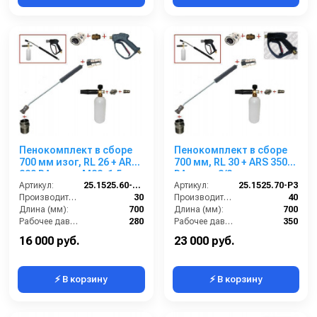
Пенокомплект в сборе
Пенокомплект в сборе
700 мм изог, RL 26 + ARS
700 мм, RL 30 + ARS 350
220 РА; вход М22х1,5ш.
РА; вход 3/8ш.
Артикул:
25.1525.60-P26 -7-220
Артикул:
25.1525.70-P3
Производительность (л/мин):
30
Производительность (л/мин):
40
Длина (мм):
700
Длина (мм):
700
Рабочее давление (бар):
280
Рабочее давление (бар):
350
Вход:
22х1,5 наружняя резьба
Вход:
3/8 наружняя резьба
16 000 руб.
23 000 руб.
⚡ В корзину
⚡ В корзину