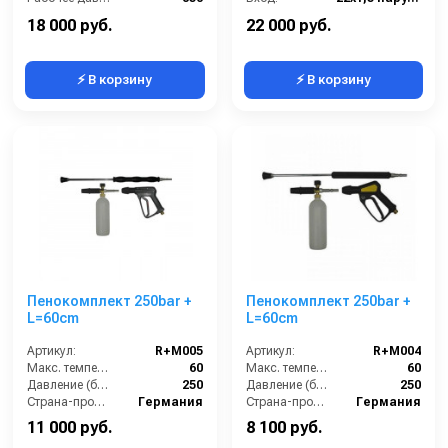
Вход:
22х1,5 наружняя резьба
Выход:
Форсунка
18 000 руб.
22 000 руб.
⚡ В корзину
⚡ В корзину
Пенокомплект 250bar +
Пенокомплект 250bar +
L=60cm
L=60cm
Артикул:
R+M005
Артикул:
R+M004
Макс. температура горячей воды (°C):
60
Макс. температура горячей воды (°C):
60
Давление (бар):
250
Давление (бар):
250
Страна-производитель:
Германия
Страна-производитель:
Германия
11 000 руб.
8 100 руб.