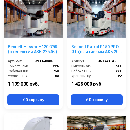
Bennett Hussar H120-75R
Bennett Patrol P150 PRO
(с гелевыми АКБ 226 Ач)
GT (с литиевым АКБ 200
Ач)
Артикул:
BNT64090-226
Артикул:
BNT66070-200
Ёмкость аккумулятора (Ач):
226
Ёмкость аккумулятора (Ач):
200
Рабочая ширина щеток (мм):
750
Рабочая ширина щеток (мм):
860
Уровень шума (дБ):
68
Уровень шума (дБ):
68
Напряжение (В):
24
Напряжение (В):
24
1 199 000 руб.
1 425 000 руб.
⚡ В корзину
⚡ В корзину