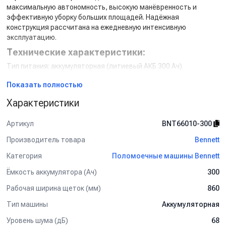
максимальную автономность, высокую манёвренность и
эффективную уборку больших площадей. Надёжная
конструкция рассчитана на ежедневную интенсивную
эксплуатацию.
Технические характеристики:
Тип питания: аккумуляторная (литиевый АКБ 300 Ач)
Напряжение: 24 В
Показать полностью
Ширина уборки: 860 мм
Производительность: 5 160 м²/ч
Характеристики
Объем бака для чистой воды: 150 л
Объем бака грязной воды: 165 л
Артикул
BNT66010-300
Особенности и преимущества:
Производитель товара
Bennett
Удобное место оператора
Литиевый АКБ 300 Ач — длительная автономность и лёгкий
Категория
Поломоечные машины Bennett
вес
Ёмкость аккумулятора (Ач)
300
Задний привод для преодоления подъёмов
Широкая полоса уборки 860 мм
Рабочая ширина щеток (мм)
860
Большие баки для воды — меньше остановок
Тип машины
Аккумуляторная
Высокая производительность и надёжная конструкция
Уровень шума (дБ)
68
Для детальной консультации и подбора оборудования