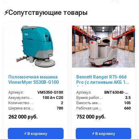
⚡Сопутствующие товары
Поломоечная машина
Bennett Ranger R75-66d
VinnerMyer S530B-G100
Pro (с литиевым АКБ 105
Ач)
Артикул:
VM5350-G100
Артикул:
BNT63040-105
Аккумулятор АКБ (В/А·ч):
100 Ач С20
Время работы (ч):
3.5
Количество аккумуляторов (шт):
2
Ёмкость аккумулятора (Ач):
105
Ширина всасывающей балки (мм):
780
Рабочая ширина (мм):
660
Производительность по площади (м2/ч):
2100
Напряжение (В):
24
262 000 руб.
752 000 руб.
⚡ В корзину
⚡ В корзину