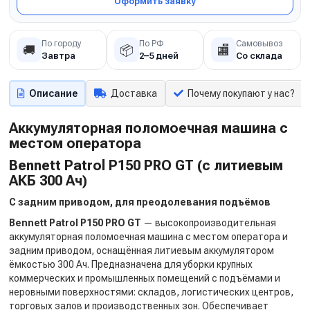
Оформить заявку
По городу
По РФ
Самовывоз
🚚
📦
🏬
Завтра
2–5 дней
Со склада
Описание
Доставка
Почему покупают у нас?
Аккумуляторная поломоечная машина с
местом оператора
Bennett Patrol P150 PRO GT (с литиевым
АКБ 300 Ач)
С задним приводом, для преодолевания подъёмов
Bennett Patrol P150 PRO GT
— высокопроизводительная
аккумуляторная поломоечная машина с местом оператора и
задним приводом, оснащённая литиевым аккумулятором
ёмкостью 300 Ач. Предназначена для уборки крупных
коммерческих и промышленных помещений с подъёмами и
неровными поверхностями: складов, логистических центров,
торговых залов и производственных зон. Обеспечивает