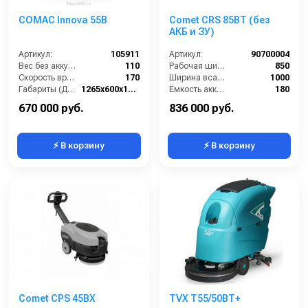
COMAC Innova 55B
Comet CRS 85BT (без
АКБ и ЗУ)
Артикул:
105911
Артикул:
90700004
Вес без аккумуляторов (кг):
110
Рабочая ширина щеток (мм):
850
Скорость вращения щётки (об/мин):
170
Ширина всасывающей балки (мм):
1000
Габариты (ДхШхВ):
1265х600х1030
Ёмкость аккумуляторов (Ач):
180
Количество щеток (шт):
2
Бак для грязной воды (л):
125
670 000 руб.
836 000 руб.
⚡ В корзину
⚡ В корзину
Comet CPS 45BX
TVX T55/50BT+