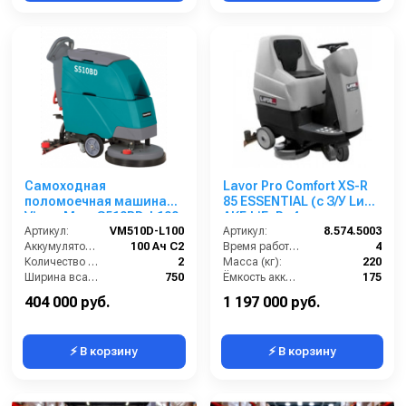
Самоходная
Lavor Pro Comfort XS-R
поломоечная машина
85 ESSENTIAL (с З/У Lи
VinnerMyer S510BD-L100
АКБ LiFePo4 емкостью
Артикул:
VM510D-L100
104 Ah)
Артикул:
8.574.5003
Аккумулятор АКБ (В/А·ч):
100 Ач С2
Время работы (ч):
4
Количество аккумуляторов (шт):
2
Масса (кг):
220
Ширина всасывающей балки (мм):
750
Ёмкость аккумуляторов (Ач):
175
Производительность по площади (м2/ч):
2200
Бак для грязной воды (л):
155
404 000 руб.
1 197 000 руб.
⚡ В корзину
⚡ В корзину