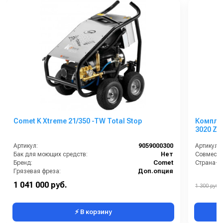
Comet K Xtreme 21/350 -TW Total Stop
Компле
3020 ZM
Артикул:
9059000300
Артикул:
Бак для моющих средств:
Нет
Совмести
Бренд:
Comet
Страна-п
Грязевая фреза:
Доп.опция
Длина шланга ВД (м):
20
1 041 000 руб.
1 300 руб.
Защита от перегрева:
Есть
⚡ В корзину