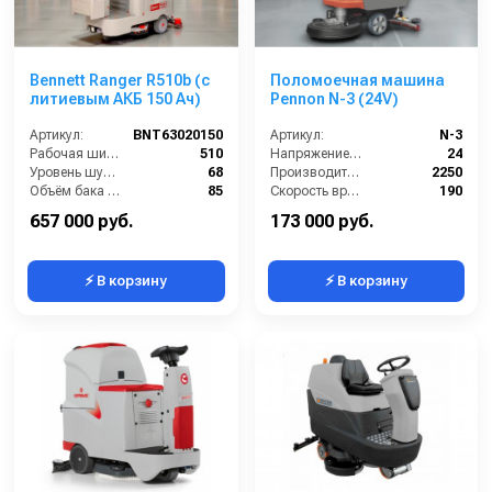
Bennett Ranger R510b (с
Поломоечная машина
литиевым АКБ 150 Ач)
Pennon N-3 (24V)
Артикул:
BNT63020150
Артикул:
N-3
Рабочая ширина (мм):
510
Напряжение (В):
24
Уровень шума (дБ):
68
Производительность по площади (м2/ч):
2250
Объём бака для грязной воды (л):
85
Скорость вращения щётки (об/мин):
190
Объём бака для чистой воды (л):
70
Габариты (ДхШхВ):
1300*800*1060
657 000 руб.
173 000 руб.
⚡ В корзину
⚡ В корзину