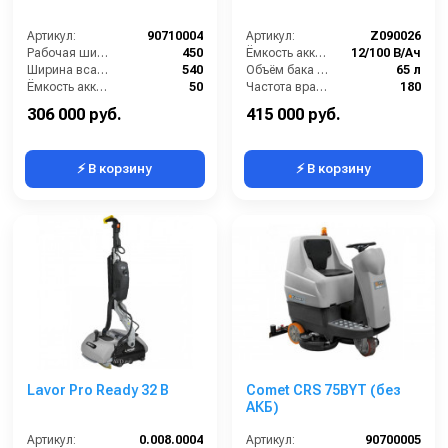
Артикул:
90710004
Артикул:
Z090026
Рабочая ширина щеток (мм):
450
Ёмкость аккумуляторов (Ач):
12/100 В/Ач
Ширина всасывающей балки (мм):
540
Объём бака для грязной воды (л):
65 л
Ёмкость аккумуляторов (Ач):
50
Частота вращения щетки (об/мин):
180
Бак для грязной воды (л):
35
Масса (кг):
185
306 000 руб.
415 000 руб.
⚡ В корзину
⚡ В корзину
Lavor Pro Ready 32 B
Comet CRS 75BYT (без
АКБ)
Артикул:
0.008.0004
Артикул:
90700005