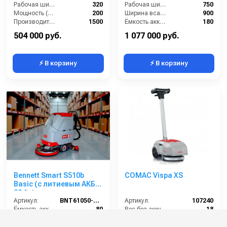
Рабочая ширина (мм):
320
Рабочая ширина щеток (мм):
750
Мощность (Вт):
200
Ширина всасывающей балки (мм):
900
Производительность по площади (м2/ч):
1500
Ёмкость аккумуляторов (Ач):
180
Рабочая ширина щётки (мм):
340
Бак для грязной воды (л):
125
504 000 руб.
1 077 000 руб.
⚡ В корзину
⚡ В корзину
Bennett Smart S510b
COMAC Vispa XS
Basic (с литиевым АКБ
80 Ач)
Артикул:
BNT61050-80li
Артикул:
107240
Ёмкость аккумуляторов (Ач):
80
Вес без аккумуляторов (кг):
18
Уровень шума (дБ):
68
Ширина чистки щёток (мм):
280
Частота вращения щетки (об/мин):
150
Ёмкость аккумуляторов (Ач):
5.2