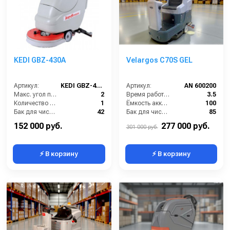
KEDI GBZ-430A
Velargos C70S GEL
Артикул:
KEDI GBZ-430A
Артикул:
AN 600200
Макс. угол подъема (%):
2
Время работы от аккумуляторов (ч):
3.5
Количество щеток (шт):
1
Ёмкость аккумулятора (Ач):
100
Бак для чистой воды (л):
42
Бак для чистой воды (л):
85
Мощность мотора щетки (Вт):
400
Диаметр щетки Ø (мм):
700
152 000 руб.
277 000 руб.
301 000 руб.
⚡ В корзину
⚡ В корзину