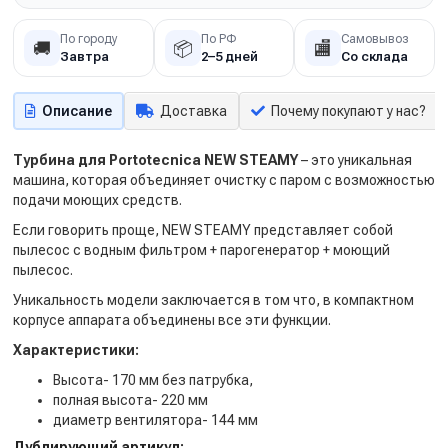
По городу
По РФ
Самовывоз
🚚
📦
🏬
Завтра
2–5 дней
Со склада
Описание
Доставка
Почему покупают у нас?
Турбина для Portotecnica NEW STEAMY
– это уникальная
машина, которая объединяет очистку с паром с возможностью
подачи моющих средств.
Если говорить проще, NEW STEAMY представляет собой
пылесос с водным фильтром + парогенератор + моющий
пылесос.
Уникальность модели заключается в том что, в компактном
корпусе аппарата объединены все эти функции.
Характеристики:
Высота- 170 мм без патрубка,
полная высота- 220 мм
диаметр вентилятора- 144 мм
Дублирующий артикул: