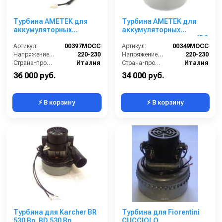
Турбина AMETEK для
Турбина AMETEK для
аккумуляторных
аккумуляторных
поломоечных машин
поломоечных машин IPC
Gansow и Portotecnica
Артикул:
00397MOCC
Артикул:
00349MOCC
Напряжение (В):
220-230
Напряжение (В):
220-230
Страна-производитель:
Италия
Страна-производитель:
Италия
36 000 руб.
34 000 руб.
⚡ В корзину
⚡ В корзину
Турбина для Karcher BR
Турбина для Fiorentini
530 Bp, BD 530 Bp
CUCCIOLO