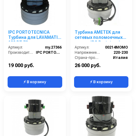
IPC PORTOTECNICA
Турбина AMETEK для
Турбина для LAVAMATIC
сетевых поломоечных
100 BT 70
машин IPC Portotecnica
Артикул:
my.27366
Артикул:
00214MOMO
Производитель:
IPC PORTOTECNICA
Напряжение (В):
220-230
Страна-производитель:
Италия
19 000 руб.
26 000 руб.
⚡ В корзину
⚡ В корзину