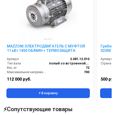
MAZZONI ЭЛЕКТРОДВИГАТЕЛЬ С МУФТОЙ
Гребен
11 кВт 1450 ОБ/МИН + ТЕРМОЗАЩИТА
02300 и
Артикул:
2.081.12.010
Артикул:
Тип вала:
полый со встроенной муфтой
Страна-п
Вес, кг:
72
Максимальное напряжение (В):
700
Мощность (л.с.):
15
112 000 руб.
500 руб
Страна-производитель:
Италия
⚡ В корзину
⚡Сопутствующие товары