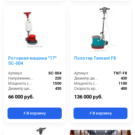
Роторная машина "17"
Полотер Tennant F8
SC-004
Артикул:
SC-004
Артикул:
TNT-F8
Напряжение (В):
220
Диаметр диска / рабочая ширина (мм):
430
Мощность (Вт):
1500
Мощность (Вт):
1100
Диаметр щетки Ø (мм):
430
Скорость вращения щётки (об/мин):
400
Объем бака для чистой воды, л:
10
Длина сетевого шнура (м):
12.5
66 000 руб.
136 000 руб.
⚡ В корзину
⚡ В корзину