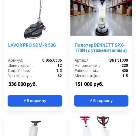
LAVOR PRO SDM-R 53G
Полотер BENNETT SPX-
170N (с утяжелителями)
Артикул:
0.055.0306
Артикул:
BNT31030
Длина кабеля (м):
12
Напряжение (В):
220
Потребляемая мощность (кВт):
1.3
Рабочая ширина щётки (мм):
430
Уровень шума (дБ):
62
Мощность (кВт):
1.5
Количество щеток (шт):
1
Масса (кг):
42
336 000 руб.
151 000 руб.
⚡ В корзину
⚡ В корзину