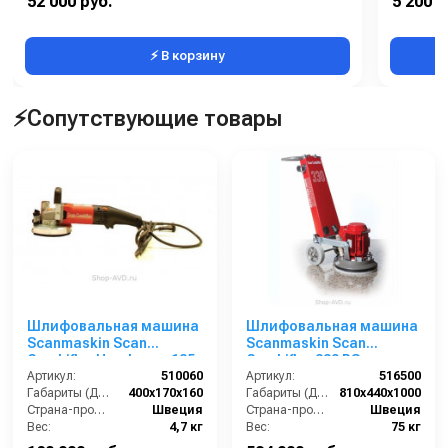
52 000 руб.
5 200 р
Длина сетевого шнура (м):
12
Температу
⚡ В корзину
⚡Сопутствующие товары
Шлифовальная машина
Шлифовальная машина
Scanmaskin Scan
Scanmaskin Scan
Combiflex Handyman 125
Combiflex 330 RS
Артикул:
510060
Артикул:
516500
Габариты (ДхШхВ):
400х170х160
Габариты (ДхШхВ):
810х440х1000
Страна-производитель:
Швеция
Страна-производитель:
Швеция
Вес:
4,7 кг
Вес:
75 кг