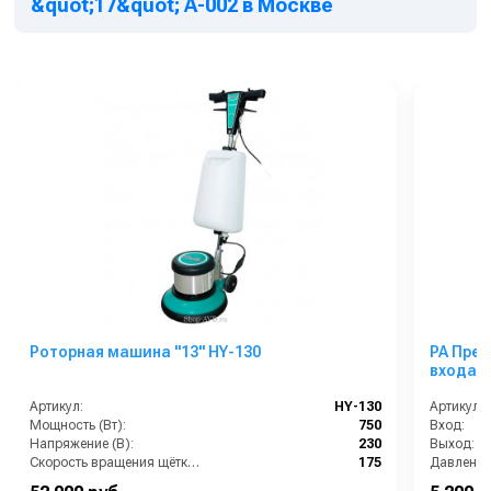
&quot;17&quot; A-002 в Москве
Роторная машина "13" HY-130
PA Пред
входа
Артикул:
HY-130
Артикул:
Мощность (Вт):
750
Вход:
Напряжение (В):
230
Выход:
Скорость вращения щётки (об/мин):
175
Давление
Страна-производитель:
Китай