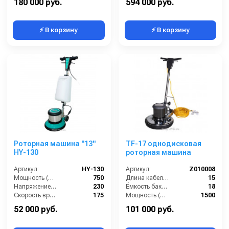
180 000 руб.
594 000 руб.
⚡ В корзину
⚡ В корзину
Роторная машина "13"
TF-17 однодисковая
HY-130
роторная машина
Артикул:
HY-130
Артикул:
Z010008
Мощность (Вт):
750
Длина кабеля (м):
15
Напряжение (В):
230
Ёмкость бака (л):
18
Скорость вращения щётки (об/мин):
175
Мощность (Вт):
1500
Длина сетевого шнура (м):
12
Напряжение (В):
230
52 000 руб.
101 000 руб.