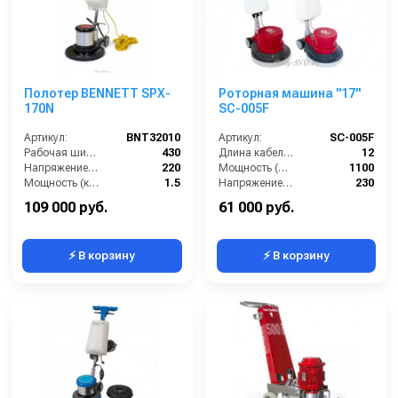
Полотер BENNETT SPX-
Роторная машина "17"
170N
SC-005F
Артикул:
BNT32010
Артикул:
SC-005F
Рабочая ширина (мм):
430
Длина кабеля (м):
12
Напряжение (В):
220
Мощность (Вт):
1100
Мощность (кВт):
1.5
Напряжение (В):
230
Масса (кг):
42
Скорость вращения щётки (об/мин):
154
109 000 руб.
61 000 руб.
⚡ В корзину
⚡ В корзину