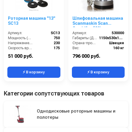
Роторная машина "13"
Шлифовальная машина
SC13
Scanmaskin Scan
Combiflex 500i
Артикул:
SC13
Артикул:
530000
Мощность (Вт):
750
Габариты (ДхШхВ):
1150х530х1100
Напряжение (В):
230
Страна-производитель:
Швеция
Скорость вращения щётки (об/мин):
175
Вес:
160 кг
Длина сетевого шнура (м):
12
51 000 руб.
796 000 руб.
⚡ В корзину
⚡ В корзину
Категории сопутствующих товаров
Однодисковые роторные машины и
полотеры