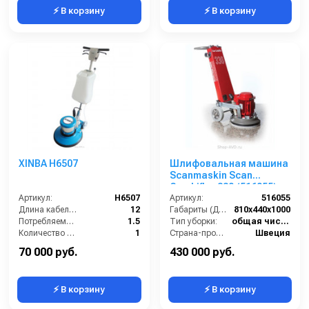
⚡ В корзину
⚡ В корзину
XINBA H6507
Шлифовальная машина
Scanmaskin Scan
Combiflex 330 (516055)
Артикул:
H6507
Артикул:
516055
Длина кабеля (м):
12
Габариты (ДхШхВ):
810х440х1000
Потребляемая мощность (кВт):
1.5
Тип уборки:
общая чистка полов
Количество щеток (шт):
1
Страна-производитель:
Швеция
Масса (кг):
36.8
Вес:
70 кг
70 000 руб.
430 000 руб.
⚡ В корзину
⚡ В корзину