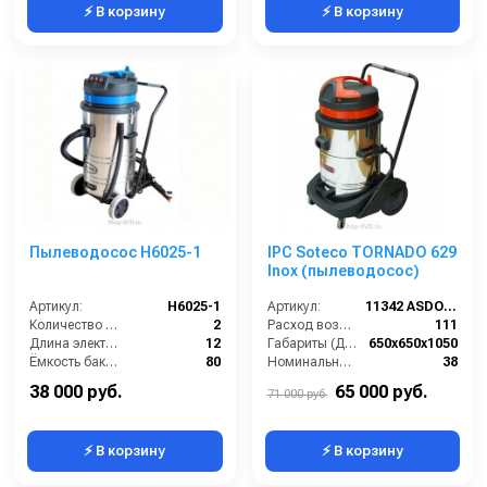
⚡ В корзину
⚡ В корзину
Пылеводосос Н6025-1
IPC Soteco TORNADO 629
Inox (пылеводосос)
Артикул:
Н6025-1
Артикул:
11342 ASDO (629TPR/2TORN629)
Количество турбин (шт):
2
Расход воздуха (л/сек):
111
Длина электрического кабеля (м):
12
Габариты (ДхШхВ):
650х650х1050
Ёмкость бака (л):
80
Номинальный диаметр принадлежностей (мм):
38
Сила всасывания (мбар):
230
Объём бака (л):
78
38 000 руб.
65 000 руб.
71 000 руб.
⚡ В корзину
⚡ В корзину