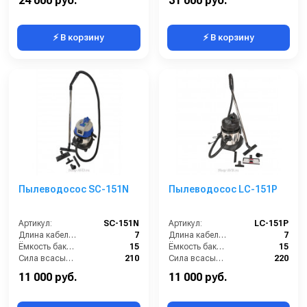
24 000 руб.
31 000 руб.
⚡ В корзину
⚡ В корзину
Пылеводосос SC-151N
Пылеводосос LC-151P
Артикул:
SC-151N
Артикул:
LC-151P
Длина кабеля (м):
7
Длина кабеля (м):
7
Ёмкость бака (л):
15
Ёмкость бака (л):
15
Сила всасывания (мбар):
210
Сила всасывания (мбар):
220
Напряжение (В):
220
Напряжение (В):
220
11 000 руб.
11 000 руб.