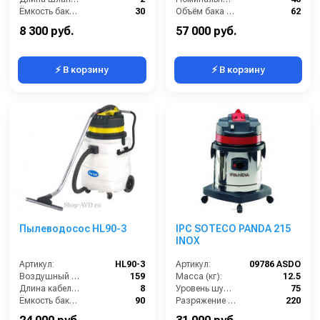
Ёмкость бака (л):
30
Объём бака (л):
62
Мощность (Вт):
1200
Рабочая ширина основной насадки (мм):
Отсутствует
8 300 руб.
57 000 руб.
⚡ В корзину
⚡ В корзину
Пылеводосос HL90-3
IPC SOTECO PANDA 215
INOX
Артикул:
HL90-3
Артикул:
09786 ASDO
Воздушный поток (л/сек):
159
Масса (кг):
12.5
Длина кабеля (м):
8
Уровень шума (дБ):
75
Ёмкость бака (л):
90
Разряжение (мБар):
220
Сила всасывания (мбар):
250
Размеры (ДхШхВ):
390х390х620