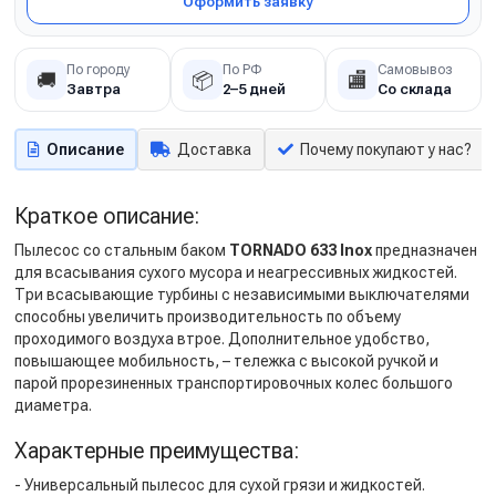
Оформить заявку
По городу
По РФ
Самовывоз
🚚
📦
🏬
Завтра
2–5 дней
Со склада
Описание
Доставка
Почему покупают у нас?
Краткое описание:
Пылесос со стальным баком
TORNADO 633 Inox
предназначен
для всасывания сухого мусора и неагрессивных жидкостей.
Три всасывающие турбины с независимыми выключателями
способны увеличить производительность по объему
проходимого воздуха втрое. Дополнительное удобство,
повышающее мобильность, – тележка с высокой ручкой и
парой прорезиненных транспортировочных колес большого
диаметра.
Характерные преимущества:
- Универсальный пылесос для сухой грязи и жидкостей.