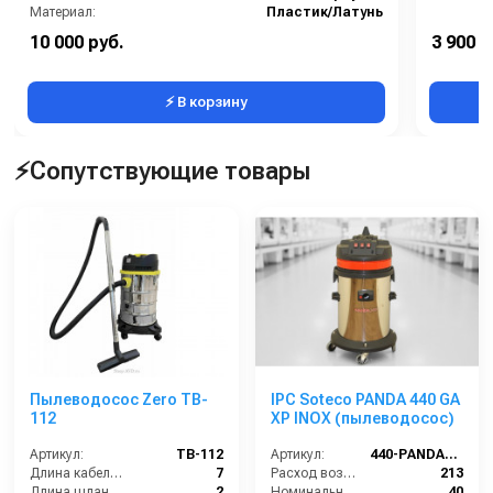
Материал:
Пластик/Латунь
Производительность (л/мин):
40
10 000 руб.
3 900 р
Вес, кг:
1.809
⚡ В корзину
⚡Сопутствующие товары
Пылеводосос Zero TB-
IPC Soteco PANDA 440 GA
112
XP INOX (пылеводосос)
Артикул:
TB-112
Артикул:
440-PANDA-GA-XP
Длина кабеля (м):
7
Расход воздуха (л/сек):
213
Длина шланга (м):
2
Номинальный диаметр принадлежностей (мм):
40