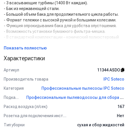
- 3 всасывающие турбины (1400 Вт каждая).
- Бак из нержавеющей стали.
- Большой объем бака для продолжительного цикла работы.
- Формат тележки с высокой ручкой и большими колесами.
- Функция опрокидывания бака для удобства опустошения.
- Возможность установки бумажного фильтра-мешка.
- В стандартной комплектации – конический полиэстеровый
фильтр.
Показать полностью
Комплект поставки:
Характеристики
Номинальный диаметр аксессуаров – Ø38 мм.
- Гибкий всасывающий шланг 2.5 м.
Артикул
11344 ASDO
- Соединительное колено.
Производитель товара
IPC Soteco
- Удлинительные трубки алюминий-пластик 0.5 м, 2 шт.
- Насадка для сухого мусора.
Категория
Профессиональные пылесосы IPC Soteco
- Насадка для сбора жидкостей.
Подкатегория
Профессиональные пылеводососы для сбора сухой и жидкой грязи IPC Soteco
- Щелевая насадка.
- Круглая насадка-щетка.
Расход воздуха (л/сек)
167
Применение:
Розетка для подключения инструмента
Нет
Интенсивная уборка в течение рабочего дня в автосервисе, на
Тип уборки
сухая и сбор жидкостей