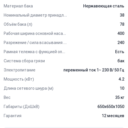
терминале транспортных служб, в производственном цехе, на
Материал бака
Нержавеющая сталь
строительном складе.
Номинальный диаметр принадлежностей (мм)
38
Объём бака (л)
78
Рабочая ширина основной насадки (мм)
400
Разрежение / сила всасывания (мбар)
240
Рамная тележка с функцией опрокидывания бака
Есть
Система сбора грязи
бак
Электропитание
переменный ток 1~ 230 В/ 50 Гц
Мощность (кВт)
4.2
Длина сетевого шнура (м)
10
Вес
35 кг
Габариты (ДхШхВ)
650х650х1050
Гарантия
12 месяцев