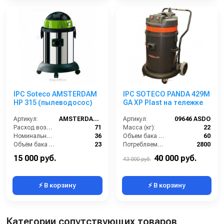
IPC Soteco AMSTERDAM
IPC SOTECO PANDA 429M
HP 315 (пылеводосос)
GA XP Plast на тележке
Артикул:
AMSTERDAM315
Артикул:
09646 ASDO
Расход воздуха (л/сек):
71
Масса (кг):
22
Номинальный диаметр принадлежностей (мм):
36
Объем бака (л):
60
Объём бака (л):
23
Потребляемая мощность (Вт):
2800
Разрежение / сила всасывания (мбар):
235
Размеры (ДхШхВ):
500х500х870
15 000 руб.
40 000 руб.
43 000 руб.
⚡ В корзину
⚡ В корзину
Категории сопутствующих товаров