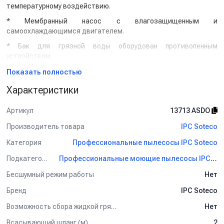
температурному воздействию.
* Мембранный насос с влагозащищенным и
самоохлаждающимся двигателем.
* Бак для грязной воды оборудован противопенным
устройством.
ВНИМАНИЕ !
Докупив набор для сухой уборки. Вы можете
Показать полностью
использовать 300 Inox в качестве профессионального
Характеристики
пылесоса для сбора пыли и грязи!
Артикул
13713 ASDO
Производитель товара
IPC Soteco
Категория
Профессиональные пылесосы IPC Soteco
Подкатегория
Профессиональные моющие пылесосы IPC Soteco
Бесшумный режим работы
Нет
Бренд
IPC Soteco
Возможность сбора жидкой грязи
Нет
Всасывающий шланг (м)
2