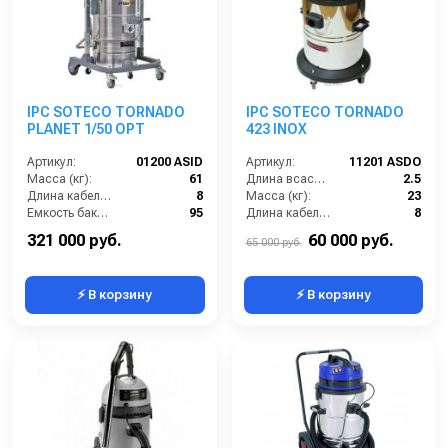
IPC SOTECO TORNADO
IPC SOTECO TORNADO
PLANET 1/50 OPT
423 INOX
Артикул:
01200 ASID
Артикул:
11201 ASDO
Масса (кг):
61
Длина всасывающего шланга (м):
2.5
Длина кабеля (м):
8
Масса (кг):
23
Емкость бака для мусора (л):
95
Длина кабеля (м):
8
Уровень шума (дБ):
67
Емкость бака для мусора (л):
63
321 000 руб.
60 000 руб.
65 000 руб.
⚡ В корзину
⚡ В корзину