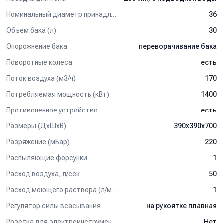
Номинальный диаметр принадлежностей, мм
36
Объем бака (л)
30
Опорожнение бака
переворачивание бака
Поворотные колеса
есть
Поток воздуха (м3/ч)
170
Потребляемая мощность (кВт)
1400
Противопенное устройство
есть
Размеры (ДхШхВ)
390х390x700
Разряжение (мБар)
220
Распыляющие форсунки
1
Расход воздуха, л/сек
50
Расход моющего раствора (л/мин)
1
Регулятор силы всасывания
на рукоятке плавная
Розетка для электроинструмента
Нет