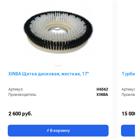
XINBA Щетка дисковая, жесткая, 17"
Турбина
Артикул:
H6562
Артикул:
Производитель:
XINBA
Производ
2 600 руб.
15 000 
⚡ В корзину