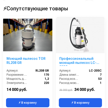
⚡Сопутствующие товары
Моющий пылесос TOR
Профессиональный
RL208 GR
моющий пылесос LC-
20SC
Артикул:
RL208 GR
Артикул:
LC-20SC
Разряжение (мБар):
170
Длина электрического кабеля (м):
7
Мощность двигателя (кВт):
1,2
Расход воздуха (л/сек):
53
Электропитание (В):
220
Расход моющего раствора (л/мин):
1
Бак для чистой воды (л):
4
Уровень шума (дБ):
74
14 000 руб.
34 000 руб.
36 000 руб.
⚡ В корзину
⚡ В корзину