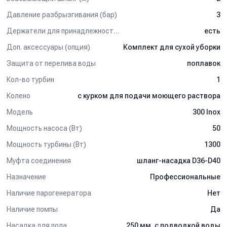
Давление разбрызгивания (бар)
3
Держатели для принадлежностей
есть
Доп. аксессуары (опция)
Комплект для сухой уборки
Защита от перелива воды
поплавок
Кол-во турбин
1
Колено
с курком для подачи моющего раствора
Модель
300 Inox
Мощность насоса (Вт)
50
Мощность турбины (Вт)
1300
Муфта соединения
шланг-насадка D36-D40
Назначение
Профессиональные
Наличие парогенератора
Нет
Наличие помпы
Да
Насадка для пола
250 мм, с подводкой воды