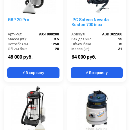
GBP 20 Pro
IPC Soteco Nevada
Boston 700 inox
Артикул:
9351000200
Артикул:
ASDO02200
Масса (кг):
9.5
Бак для чистой воды (л):
25
Потребляемая мощность (Вт):
1250
Объем бака (л):
75
Объем бака (л):
20
Масса (кг):
31
Потребляемая мощность (кВт):
1250
Потребляемая мощность (Вт):
2400
48 000 руб.
64 000 руб.
⚡ В корзину
⚡ В корзину