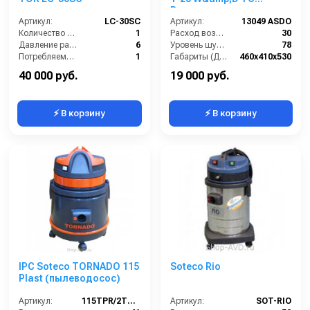
Водопылесос для
Артикул:
LC-30SC
работы с
Артикул:
13049 ASDO
Количество турбин (шт):
1
электроинструментом
Расход воздуха (л/сек):
30
Давление разбрызгивания (бар):
6
Уровень шума (дБ(А)):
78
Потребляемая мощность (кВт):
1
Габариты (ДхШхВ):
460х410х530
Электропитание (В):
220
Длина сетевого шнура (м):
5
40 000 руб.
19 000 руб.
⚡ В корзину
⚡ В корзину
IPC Soteco TORNADO 115
Soteco Rio
Plast (пылеводосос)
Артикул:
115TPR/2TORN115
Артикул:
SOT-RIO