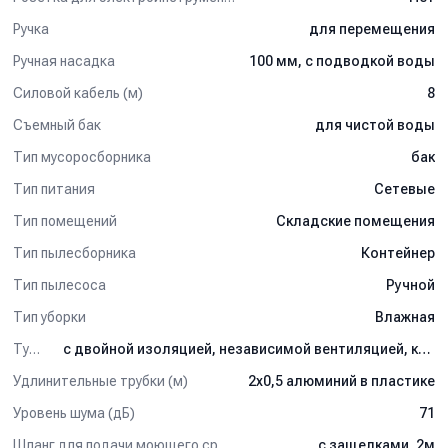
Ручка
для перемещения
Ручная насадка
100 мм, с подводкой воды
Силовой кабель (м)
8
Съемный бак
для чистой воды
Тип мусоросборника
бак
Тип питания
Сетевые
Тип помещений
Складские помещения
Тип пылесборника
Контейнер
Тип пылесоса
Ручной
Тип уборки
Влажная
Турбина
с двойной изоляцией, независимой вентиляцией, комплектом турбин с 2-мя стадиями всасывания
Удлинительные трубки (м)
2х0,5 алюминий в пластике
Уровень шума (дБ)
71
Шланг для подачи моющего средства
с защелками, 2м