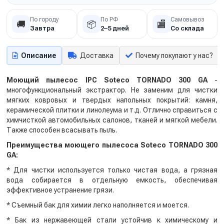
По городу
По РФ
Самовывоз
🚚
📦
🏬
Завтра
2–5 дней
Со склада
Описание
Доставка
Почему покупают у нас?
Моющий пылесос IPC Soteco TORNADO 300 GA
-
многофункциональный экстрактор. Не заменим для чистки
мягких ковровых и твердых напольных покрытий: камня,
керамической плитки и линолеума и т.д. Отлично справиться с
химчисткой автомобильных салонов, тканей и мягкой мебели.
Также способен всасывать пыль.
Преимущества моющего пылесоса Soteco TORNADO 300
GA:
* Для чистки используется только чистая вода, а грязная
вода собирается в отдельную емкость, обеспечивая
эффективное устранение грязи.
* Съемный бак для химии легко наполняется и моется.
* Бак из нержавеющей стали устойчив к химическому и