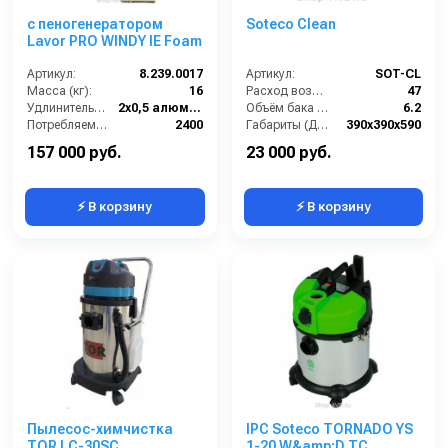
с пеногенератором
Soteco Clean
Lavor PRO WINDY IE Foam
Артикул:
8.239.0017
Артикул:
SOT-CL
Масса (кг):
16
Расход воздуха (л/сек):
47
Удлинительные трубки (м):
2х0,5 алюминий
Объём бака для моющего средства (л):
6.2
Потребляемая мощность (Вт):
2400
Габариты (ДхШхВ):
390х390х590
Всасывающий шланг (м):
2.5
Длина сетевого шнура (м):
8
157 000 руб.
23 000 руб.
⚡ В корзину
⚡ В корзину
Пылесос-химчистка
IPC Soteco TORNADO YS
TOR LC-30SC
1-20 W&amp;D TC