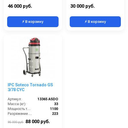
Объем бака (л):
30
Разряжение (мБар):
220
46 000 руб.
30 000 руб.
⚡ В корзину
⚡ В корзину
IPC Soteco Tornado GS
3/78 CYC
Артикул:
13365 ASDO
Масса (кг):
33
Мощность турбины (Вт):
1100
Разряжение (мБар):
223
Размеры (ДхШхВ):
680x620x1110
88 000 руб.
95 000 руб.