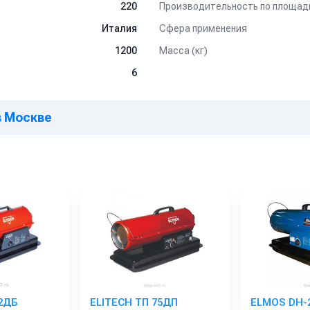
Производительность по площади
220
Сфера применения
Италия
Масса (кг)
1200
6
в Москве
2ДБ
ELITECH ТП 75ДП
ELMOS DH-