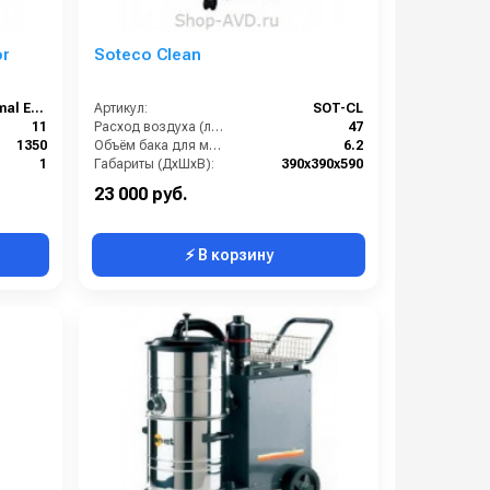
or
Soteco Clean
Soteco Optimal Extractor Small
Артикул:
SOT-CL
11
Расход воздуха (л/сек):
47
1350
Объём бака для моющего средства (л):
6.2
1
Габариты (ДхШхВ):
390х390х590
247
Длина сетевого шнура (м):
8
23 000 руб.
⚡ В корзину