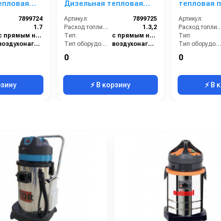
епловая
Дизельная тепловая
тепловая 
пушка
7899724
Артикул:
7899725
Артикул:
1.7
Расход топлива (л/ч):
1.3,2
Расход топлива (
с прямым нагревом
Тип:
с прямым нагревом
Тип:
воздухонагреватель
Тип оборудования:
воздухонагреватель
Тип оборудования:
11
Минимальное время работы при полном баке (ч):
15 / 11.2
Минимальное время работы при полном баке (ч):
0
0
19
Объём топливного бака (л):
19
Объём топливного бака (л):
рзину
⚡ В корзину
⚡ В 