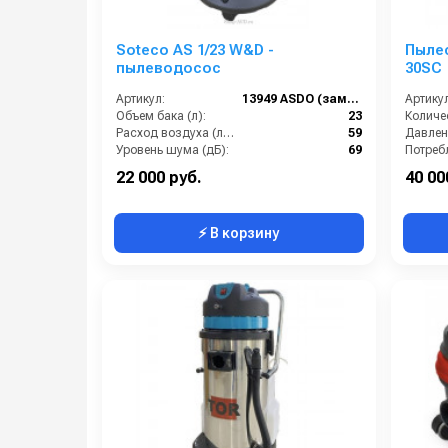
Soteco AS 1/23 W&D -
Пыле
пылеводосос
30SC
Артикул:
13949 ASDO (зам. 09609 ASDO)
Артикул
Объем бака (л):
23
Расход воздуха (л/сек):
59
Уровень шума (дБ):
69
Мощность (Вт):
1350
Электро
22 000 руб.
40 00
⚡ В корзину