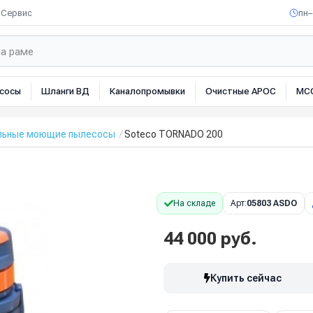
Сервис
пн–
сосы
Шланги ВД
Каналопромывки
Очистные АРОС
МС
льные моющие пылесосы
Soteco TORNADO 200
На складе
Арт:
05803 ASDO
44 000 руб.
Купить сейчас