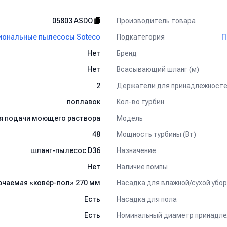
Производитель товара
05803 ASDO
Подкатегория
ональные пылесосы Soteco
П
Бренд
Нет
Всасывающий шланг (м)
Нет
Держатели для принадлежност
2
Кол-во турбин
поплавок
Модель
ля подачи моющего раствора
Мощность турбины (Вт)
48
Назначение
шланг-пылесос D36
Наличие помпы
Нет
Насадка для влажной/сухой убор
ючаемая «ковёр-пол» 270 мм
Насадка для пола
Есть
Номинальный диаметр принадле
Есть