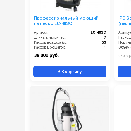
Профессиональный моющий
IPC 
пылесос LC-40SC
(пыл
Артикул:
LC-40SC
Артикул
Длина электрического кабеля (м):
7
Расход воздуха (л/сек):
53
Расход моющего раствора (л/мин):
1
Объём б
Уровень шума (дБ):
74
38 000 руб.
27 000 р
⚡ В корзину