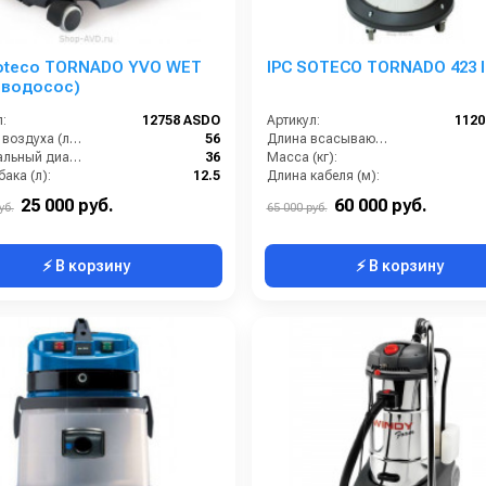
Soteco TORNADO YVO WET
IPC SOTECO TORNADO 423 
еводосос)
:
12758 ASDO
Артикул:
112
Расход воздуха (л/сек):
56
Длина всасывающего шланга (м):
Номинальный диаметр принадлежностей (мм):
36
Масса (кг):
ака (л):
12.5
Длина кабеля (м):
Разрежение / сила всасывания (мбар):
223
Емкость бака для мусора (л):
25 000 руб.
60 000 руб.
уб.
65 000 руб.
⚡ В корзину
⚡ В корзину