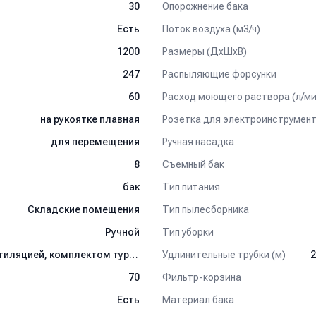
Опорожнение бака
30
Поток воздуха (м3/ч)
Есть
Размеры (ДхШхВ)
1200
Распыляющие форсунки
247
Расход моющего раствора (л/ми
60
Розетка для электроинструмен
на рукоятке плавная
Ручная насадка
для перемещения
Съемный бак
8
Тип питания
бак
Тип пылесборника
Складские помещения
Тип уборки
Ручной
Удлинительные трубки (м)
с двойной изоляцией, независимой вентиляцией, комплектом турбины с 1-ой стадией всасывания
2
Фильтр-корзина
70
Материал бака
Есть