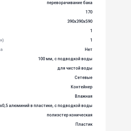
переворачивание бака
170
390х390х590
1
н)
1
та
Нет
100 мм, с подводкой воды
для чистой воды
Сетевые
Контейнер
Влажная
х0,5 алюминий в пластике, с подводкой воды
полиэстер коническая
Пластик