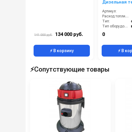
Дизельная т
пушка
Артикул:
Расход топлива (л/ч):
Тип:
Тип оборудования:
Минимальное время работы при полном баке (ч):
134 000 руб.
0
141 000 руб.
Объём топливного бака (л):
⚡ В корзину
⚡ В ко
⚡Сопутствующие товары