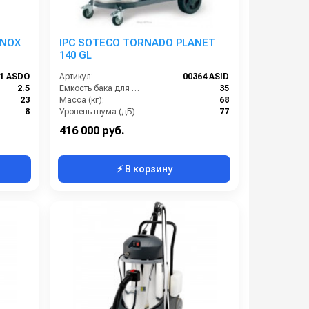
INOX
IPC SOTECO TORNADO PLANET
140 GL
01 ASDO
Артикул:
00364 ASID
2.5
Емкость бака для мусора (л):
35
23
Масса (кг):
68
8
Уровень шума (дБ):
77
63
Потребляемая мощность (кВт):
1.5
416 000 руб.
⚡ В корзину