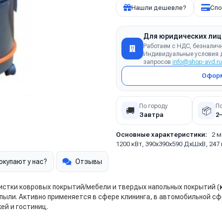
Нашли дешевле?
Спо
Для юридических лиц
Работаем с НДС, безналич
Индивидуальные условия д
запросов
info@shop-avd.ru
Оформ
По городу
П
🚚
📦
Завтра
2
Основные характеристики:
2 м
1200 кВт, 390х390х590 ДхШхВ, 247
окупают у нас?
Отзывы
чистки ковровых покрытий/мебели и твердых напольных покрытий (
пыли. Активно применяется в сфере клининга, в автомобильной сф
жей и гостиниц.