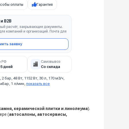
собы оплаты
Гарантия
 и B2B
ный расчёт, закрывающие документы.
ля компаний и организаций. Почта для
ить заявку
о РФ
Самовывоз
🏬
–5 дней
Со склада
, 2 бар, 48 Вт, 1152 Вт, 30 л, 170 м3/ч,
 мБар, 1 л/мин,
показать все
камня, керамической плитки и линолеума
).
ере (
автосалоны, автосервисы,