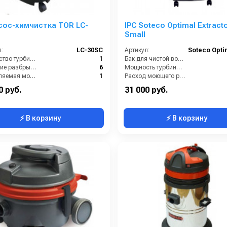
сос-химчистка TOR LC-
IPC Soteco Optimal Extract
Small
:
LC-30SC
Артикул:
Количество турбин (шт):
1
Бак для чистой воды (л):
Давление разбрызгивания (бар):
6
Мощность турбины (Вт):
Потребляемая мощность (кВт):
1
Расход моющего раствора (л/мин):
питание (В):
220
Разряжение (мБар):
0 руб.
31 000 руб.
⚡ В корзину
⚡ В корзину