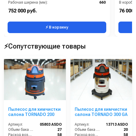
Рабочая ширина (мм):
660
В коробке
Тип машины:
Аккумуляторная
Вес, кг:
752 000 руб.
76 000 
Вес, кг:
120
Габаритн
⚡ В корзину
⚡Сопутствующие товары
Пылесос для химчистки
Пылесос для химчистки
салона TORNADO 200
салона TORNADO 300 GA
Артикул:
05803 ASDO
Артикул:
13713 ASDO
Объем бака (л):
27
Объем бака (л):
20
Расход воздуха (л/сек):
58
Расход воздуха (л/сек):
58