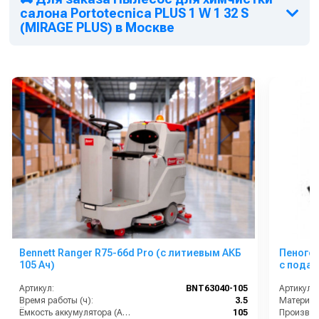
салона Portotecnica PLUS 1 W 1 32 S
(MIRAGE PLUS) в Москве
Bennett Ranger R75-66d Pro (с литиевым АКБ
Пеногенер
105 Ач)
с подач
Артикул:
BNT63040-105
Артикул:
Время работы (ч):
3.5
Материал
Ёмкость аккумулятора (Ач):
105