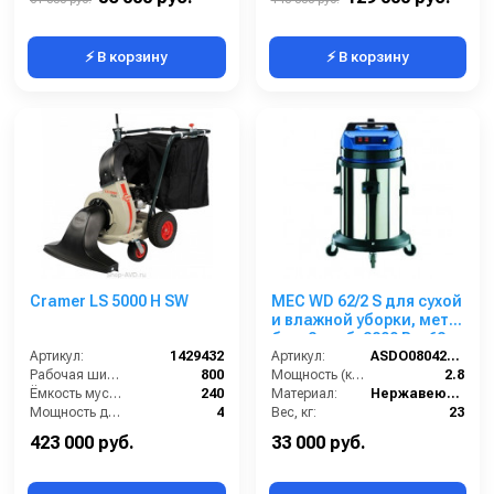
⚡ В корзину
⚡ В корзину
Cramer LS 5000 H SW
MEC WD 62/2 S для сухой
и влажной уборки, мет.
бак, 2 турб, 2800 Вт, 62
Артикул:
1429432
л.полн. компл.
Артикул:
ASDO08042/MEC 429 XP
Рабочая ширина (мм):
800
Мощность (кВт):
2.8
Ёмкость мусоросборника (л):
240
Материал:
Нержавеющая сталь
Мощность двигателя (кВт):
4
Вес, кг:
23
Мощность двигателя (лс):
5.5
Габаритные размеры, мм:
500х500х990
423 000 руб.
33 000 руб.