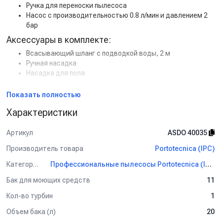
Ручка для переноски пылесоса
Насос с производительностью 0.8 л/мин и давлением 2
бар
Аксессуары в комплекте:
Всасывающий шланг с подводкой воды, 2 м
Ручная насадка
Насадка для пола
Применение:
Показать полностью
Химчистка салонов и багажников автомобилей
Характеристики
Очистка текстильных автомобильных ковриков
Профессиональные клининговые компании
Артикул
ASDO 40035
Portotecnica PLUS 1 W 1 32 S (MIRAGE PLUS)
— компактный и
надежный моющий пылесос, идеально подходящий для
Производитель товара
Portotecnica (IPC)
химчистки салонов и текстильных поверхностей.
Категория
Профессиональные пылесосы Portotecnica (IPC)
Купить Portotecnica PLUS 1 W 1 32 S (MIRAGE PLUS)
по
Бак для моющих средств
выгодной цене с доставкой по России. Подробные
11
характеристики, наличие и отзывы уточняйте у менеджеров.
Кол-во турбин
1
Объем бака (л)
20