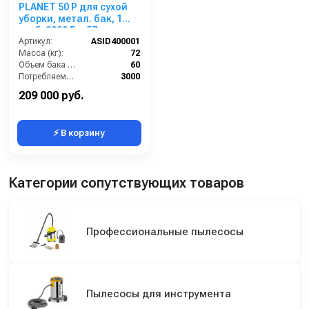
PLANET 50 P для сухой
уборки, метал. бак, 1
турб, 3000 Вт, 57 л.
Артикул:
ASID400001
Масса (кг):
72
Объем бака (л):
60
Потребляемая мощность (Вт):
3000
Разряжение (мБар):
275
209 000 руб.
⚡ В корзину
Категории сопутствующих товаров
Профессиональные пылесосы
Пылесосы для инструмента