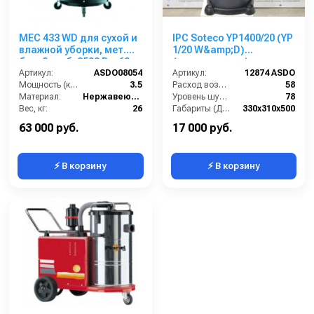
MEC 433 WD для сухой и
IPC Soteco YP1400/20 (YP
влажной уборки, мет.
1/20 W&amp;D)
бак, 3 турб, 3500 Вт, 62
(пылеводосос)
л.полн. компл.
Артикул:
ASDO08054
Артикул:
12874 ASDO
Мощность (кВт):
3.5
Расход воздуха (л/сек):
58
Материал:
Нержавеющая сталь
Уровень шума (дБ(А)):
78
Вес, кг:
26
Габариты (ДхШхВ):
330х310х500
Габаритные размеры, мм:
500х500х990
Номинальный диаметр принадлежностей (мм):
32
63 000 руб.
17 000 руб.
⚡ В корзину
⚡ В корзину