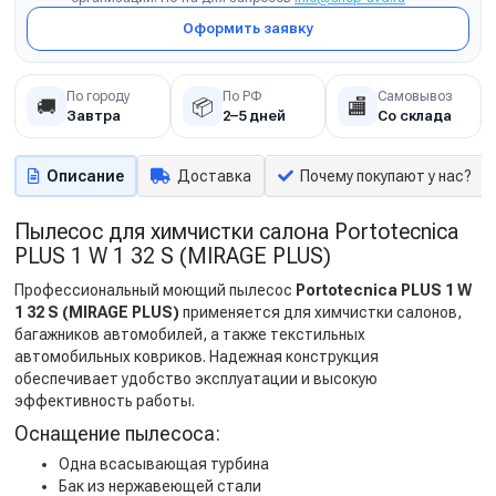
Оформить заявку
По городу
По РФ
Самовывоз
🚚
📦
🏬
Завтра
2–5 дней
Со склада
Описание
Доставка
Почему покупают у нас?
Пылесос для химчистки салона Portotecnica
PLUS 1 W 1 32 S (MIRAGE PLUS)
Профессиональный моющий пылесос
Portotecnica PLUS 1 W
1 32 S (MIRAGE PLUS)
применяется для химчистки салонов,
багажников автомобилей, а также текстильных
автомобильных ковриков. Надежная конструкция
обеспечивает удобство эксплуатации и высокую
эффективность работы.
Оснащение пылесоса:
Одна всасывающая турбина
Бак из нержавеющей стали