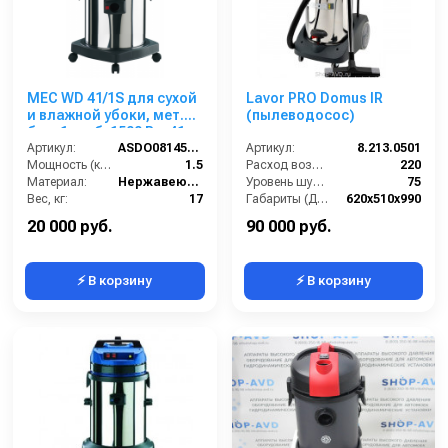
MEC WD 41/1S для сухой
Lavor PRO Domus IR
и влажной убоки, мет.
(пылеводосос)
бак, 1 турб, 1500 Вт, 41 л.
полн. компл.
Артикул:
ASDO08145/MEC 515/41 XP
Артикул:
8.213.0501
Мощность (кВт):
1.5
Расход воздуха (л/сек):
220
Материал:
Нержавеющая сталь
Уровень шума (дБ(А)):
75
Вес, кг:
17
Габариты (ДхШхВ):
620х510х990
Габаритные размеры, мм:
400х400х900
Номинальный диаметр принадлежностей (мм):
40
20 000 руб.
90 000 руб.
⚡ В корзину
⚡ В корзину