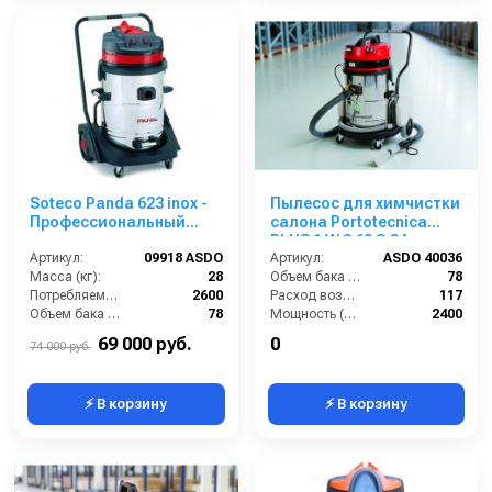
Soteco Panda 623 inox -
Пылесос для химчистки
Профессиональный
салона Portotecnica
пылеводосос
PLUS 1 W 2 60 S GA
Артикул:
09918 ASDO
(MIRAGE EXTRA MAX)
Артикул:
ASDO 40036
Масса (кг):
28
Объем бака (л):
78
Потребляемая мощность (Вт):
2600
Расход воздуха (л/сек):
117
Объем бака (л):
78
Мощность (Вт):
2400
Потребляемая мощность (кВт):
2600
Напряжение (В):
220
69 000 руб.
0
74 000 руб.
⚡ В корзину
⚡ В корзину