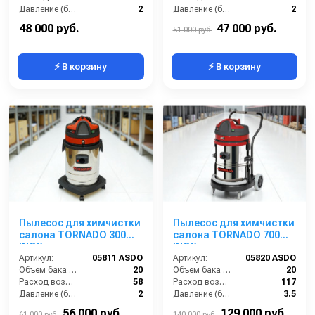
Давление (бар):
2
Давление (бар):
2
Мощность (Вт):
1200
Мощность (Вт):
1400
48 000 руб.
47 000 руб.
51 000 руб.
⚡ В корзину
⚡ В корзину
Пылесос для химчистки
Пылесос для химчистки
салона TORNADO 300
салона TORNADO 700
INOX
INOX
Артикул:
05811 ASDO
Артикул:
05820 ASDO
Объем бака (л):
20
Объем бака (л):
20
Расход воздуха (л/сек):
58
Расход воздуха (л/сек):
117
Давление (бар):
2
Давление (бар):
3.5
Мощность (Вт):
1400
Мощность (Вт):
2400
56 000 руб.
129 000 руб.
61 000 руб.
140 000 руб.