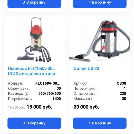
⚡ В корзину
⚡ В корзину
Пылесос RLC168A-30L
Comet CB 30
INOX циклонного типа
Артикул:
RLC168A-30L INOX
Артикул:
CB30
Объем бака (л):
30
Потребляемая мощность (кВт):
1
Размеры (ДхШхВ):
360x360x630
Электропитание (В):
220
Потребляемая мощность (Вт):
1400
Масса (кг):
30
Масса (кг):
7
Размеры ДхШхВ (мм):
345х345х760
15 000 руб.
30 000 руб.
16 000 руб.
⚡ В корзину
⚡ В корзину