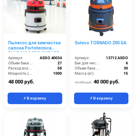
Пылесос для химчистки
Soteco TORNADO 200 GA
салона Portotecnica
PLUS 1 W 1 22 P (MIRAGE
SUPER)
Артикул:
ASDO 40034
Артикул:
13712 ASDO
Объем бака (л):
27
Бак для чистой воды (л):
6
Расход воздуха (л/сек):
58
Объем бака (л):
30
Мощность (Вт):
1000
Масса (кг):
15
Напряжение (В):
220
Потребляемая мощность (Вт):
1200
48 000 руб.
40 000 руб.
43 000 руб.
⚡ В корзину
⚡ В корзину