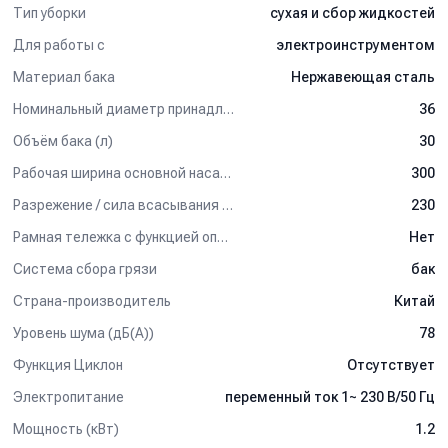
Тип уборки
сухая и сбор жидкостей
Для работы с
электроинструментом
Материал бака
Нержавеющая сталь
Номинальный диаметр принадлежностей (мм)
36
Объём бака (л)
30
Рабочая ширина основной насадки (мм)
300
Разрежение / сила всасывания (мбар)
230
Рамная тележка с функцией опрокидывания бака
Нет
Система сбора грязи
бак
Страна-производитель
Китай
Уровень шума (дБ(А))
78
Функция Циклон
Отсутствует
Электропитание
переменный ток 1~ 230 В/50 Гц
Мощность (кВт)
1.2