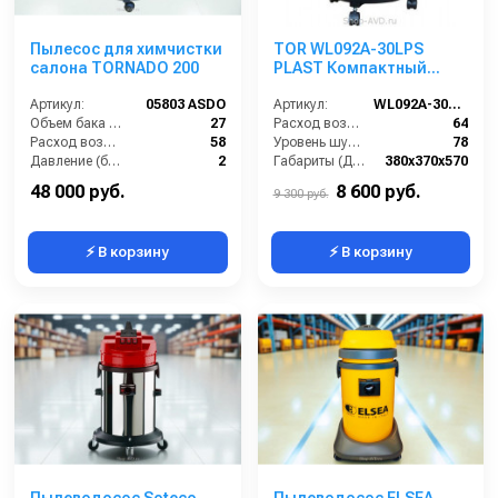
Пылесос для химчистки
TOR WL092A-30LPS
салона TORNADO 200
PLAST Компактный
водопылесос для
Артикул:
05803 ASDO
работы с
Артикул:
WL092A-30LPS PLAST
Объем бака (л):
27
электроинструментом
Расход воздуха (л/сек):
64
Расход воздуха (л/сек):
58
Уровень шума (дБ(А)):
78
Давление (бар):
2
Габариты (ДхШхВ):
380х370х570
Мощность (Вт):
1200
Длина сетевого шнура (м):
10
48 000 руб.
8 600 руб.
9 300 руб.
⚡ В корзину
⚡ В корзину
Пылеводосос Soteco
Пылеводосос ELSEA