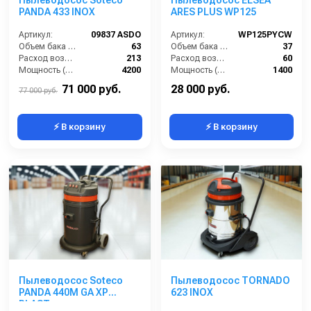
PANDA 433 INOX
ARES PLUS WP125
Артикул:
09837 ASDO
Артикул:
WP125PYCW
Объем бака (л):
63
Объем бака (л):
37
Расход воздуха (л/сек):
213
Расход воздуха (л/сек):
60
Мощность (Вт):
4200
Мощность (Вт):
1400
Напряжение (В):
220
Напряжение (В):
220
71 000 руб.
28 000 руб.
77 000 руб.
⚡ В корзину
⚡ В корзину
Пылеводосос Soteco
Пылеводосос TORNADO
PANDA 440M GA XP
623 INOX
PLAST