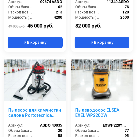
Артикул:
09674 ASDO
Артикул:
11340 ASDO
Объем бака (л):
62
Объем бака (л):
78
Расход воздуха (л/сек):
213
Расход воздуха (л/сек):
120
Мощность (Вт):
4200
Мощность (Вт):
2600
Напряжение (В):
220
Напряжение (В):
220
45 000 руб.
82 000 руб.
49 000 руб.
⚡ В корзину
⚡ В корзину
Пылесос для химчистки
Пылеводосос ELSEA
салона Portotecnica
EXEL WP220CW
PLUS 1 W 1 32 S (MIRAGE
PLUS)
Артикул:
ASDO 40035
Артикул:
EXWP220YCW2
Объем бака (л):
20
Объем бака (л):
77
Расход воздуха (л/сек):
58
Расход воздуха (л/сек):
95