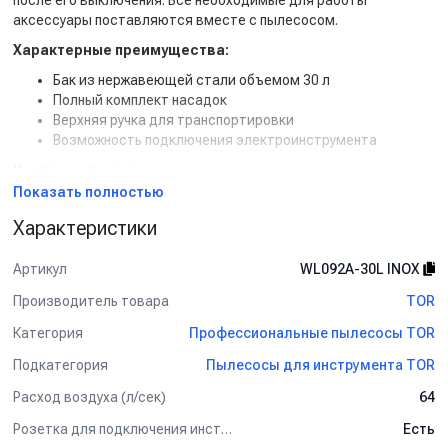
после его выключения. Все необходимые для работы
аксессуары поставляются вместе с пылесосом.
Характерные преимущества:
Бак из нержавеющей стали объемом 30 л
Полный комплект насадок
Верхняя ручка для транспортировки
Возможность подключения электроинструмента
Комплект поставки:
Показать полностью
Гибкий всасывающий шланг с соединительной муфтой
шланг-пылесос и угловой трубкой-держателем 2.5 м.
Характеристики
Удлинительная трубка пластик, 3х0.3 м.
Универсальная напольная насадка (щетина, резинка, 2
Артикул
WL092A-30L INOX
малых колеса), рабочая ширина 300 мм.
Насадка-щётка полукруглая для уборки
Производитель товара
TOR
труднодоступных мест и батарей.
Категория
Профессиональные пылесосы TOR
Щелевая насадка 125 мм.
Поворотные колеса малые (4 шт).
Подкатегория
Пылесосы для инструмента TOR
Фильтр-колпак (1 шт).
Расход воздуха (л/сек)
64
Поролоновая защита мотора от вспенивания на
поплавкой камере (1 шт).
Розетка для подключения инструмента
Есть
Розетка для подключения электроинструмента