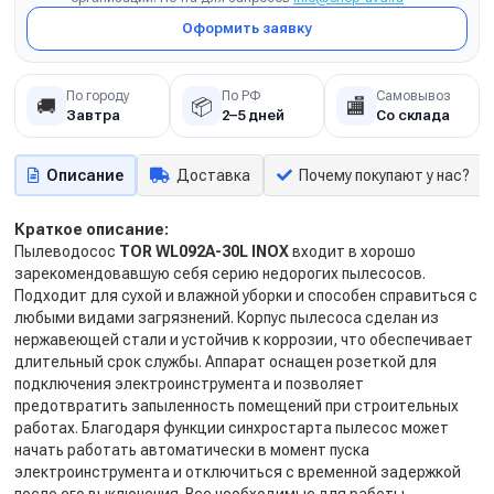
Оформить заявку
По городу
По РФ
Самовывоз
🚚
📦
🏬
Завтра
2–5 дней
Со склада
Описание
Доставка
Почему покупают у нас?
Краткое описание:
Пылеводосос
TOR
WL092
A-30
L
INOX
входит в хорошо
зарекомендовавшую себя серию недорогих пылесосов.
Подходит для сухой и влажной уборки и способен справиться с
любыми видами загрязнений. Корпус пылесоса сделан из
нержавеющей стали и устойчив к коррозии, что обеспечивает
длительный срок службы. Аппарат оснащен розеткой для
подключения электроинструмента и позволяет
предотвратить запыленность помещений при строительных
работах. Благодаря функции синхростарта пылесос может
начать работать автоматически в момент пуска
электроинструмента и отключиться с временной задержкой