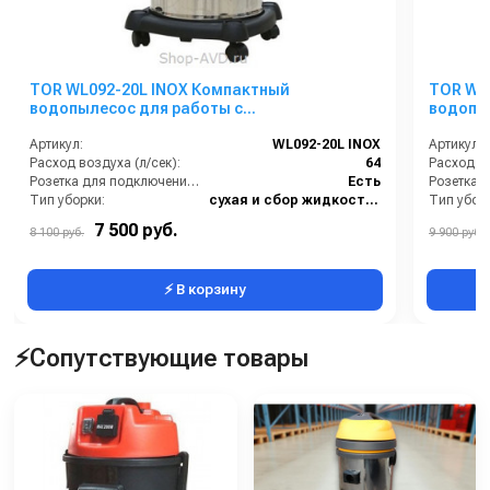
TOR WL092-20L INOX Компактный
TOR WL
водопылесос для работы с
водопы
электроинструментом
электр
Артикул:
WL092-20L INOX
Артикул:
Расход воздуха (л/сек):
64
Расход во
Розетка для подключения инструмента:
Есть
Тип уборки:
сухая и сбор жидкостей
Тип убор
Для работы с:
электроинструментом
Для рабо
7 500 руб.
8 100 руб.
9 900 руб.
Материал бака:
Нержавеющая сталь
Материал
⚡ В корзину
⚡Сопутствующие товары