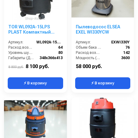
TOR WL092A-15LPS
Пылеводосос ELSEA
PLAST Компактный
EXEL WI330YCW
водопылесос для
работы с
Артикул:
WL092A-15LPS PLAST
Артикул:
EXWI330Y
электроинструментом
Расход воздуха (л/сек):
64
Объем бака (л):
76
Уровень шума (дБ(А)):
80
Расход воздуха (л/сек):
142
Габариты (ДхШхВ):
348х366х413
Мощность (Вт):
3600
Длина сетевого шнура (м):
10
Напряжение (В):
220
8 100 руб.
58 000 руб.
8 800 руб.
⚡ В корзину
⚡ В корзину