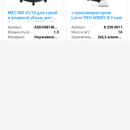
MEC WD 41/1S для сухой
с пеногенератором
и влажной убоки, мет.
Lavor PRO WINDY IE Foam
бак, 1 турб, 1500 Вт, 41 л.
полн. компл.
Артикул:
ASDO08145/MEC 515/41 XP
Артикул:
8.239.0017
Мощность (кВт):
1.5
Масса (кг):
16
Материал:
Нержавеющая сталь
Удлинительные трубки (м):
2х0,5 алюминий
Вес, кг:
17
Потребляемая мощность (Вт):
2400
Габаритные размеры, мм:
400х400х900
Всасывающий шланг (м):
2.5
20 000 руб.
157 000 руб.
⚡ В корзину
⚡ В корзину