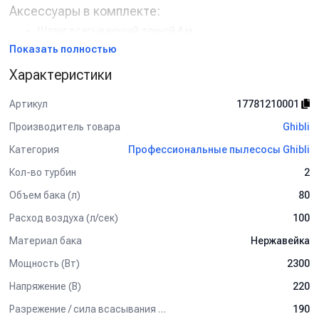
Аксессуары в комплекте:
Шланг всасывающий длиной 4 м
Щелевая насадка из резины
Показать полностью
Изогнутая резиновая насадка
Характеристики
Кисточка для изогнутой насадки
Фильтр-корзина из полиэстера
Артикул
17781210001
Применение:
Производитель товара
Ghibli
Уборка автомобилей на профессиональных автомойках
Клининговые компании и сервисные предприятия
Категория
Профессиональные пылесосы Ghibli
Сбор сухого мусора, воды и жидкой грязи
Кол-во турбин
2
Ghibli AS 59 IK D HD
— мощный и надежный пылеводосос для
профессионального использования с высокой
Объем бака (л)
80
производительностью и удобством эксплуатации.
Расход воздуха (л/сек)
100
Купить Ghibli AS 59 IK D HD
по выгодной цене с доставкой.
Материал бака
Нержавейка
Подробные характеристики, наличие и отзывы уточняйте у
менеджеров.
Мощность (Вт)
2300
Напряжение (В)
220
Разрежение / сила всасывания (мбар)
190