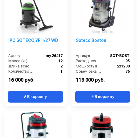
IPC SOTECO YP 1/27 WD
Soteco Boston
Артикул:
my.26417
Артикул:
SOT-BOST
Масса (кг):
12
Расход воздуха (л/сек):
95
Длина всасывающего шланга (м):
2
Мощность всасывающей турбины (Вт):
2х1200
Количество турбин (шт):
1
Объём бака для грязной воды (л):
76
Емкость бака для мусора (л):
27
Объём бака для моющего средства (л):
20
16 000 руб.
113 000 руб.
⚡ В корзину
⚡ В корзину