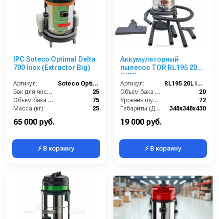
IPC Soteco Optimal Delta
Аккумуляторный
700 Inox (Extractor Big)
пылесос TOR RL195 20L
INOX
Артикул:
Soteco Optimal Extractor Big
Артикул:
RL195 20L INOX
Бак для чистой воды (л):
25
Объем бака (л):
20
Объем бака (л):
75
Уровень шума (дБ):
72
Масса (кг):
25
Габариты (ДхШхВ):
348х348х430
Потребляемая мощность (Вт):
2400
Кол-во турбин:
1
65 000 руб.
19 000 руб.
⚡ В корзину
⚡ В корзину