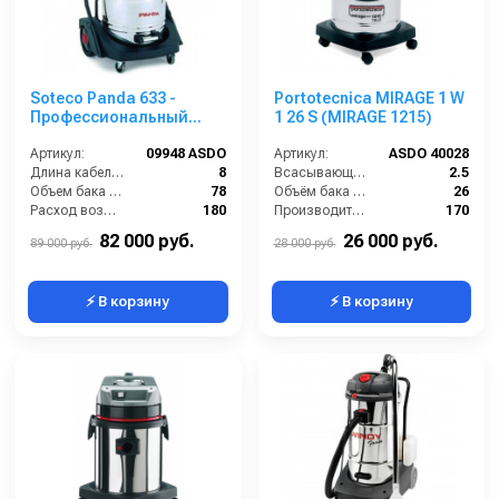
Soteco Panda 633 -
Portotecnica MIRAGE 1 W
Профессиональный
1 26 S (MIRAGE 1215)
пылеводосос
Артикул:
09948 ASDO
Артикул:
ASDO 40028
Длина кабеля (м):
8
Всасывающий шланг (м):
2.5
Объем бака (л):
78
Объём бака для грязи (л):
26
Расход воздуха (л/сек):
180
Производительность (м3/час):
170
Уровень шума (дБ):
92
Расход воздуха (л/сек):
57
82 000 руб.
26 000 руб.
89 000 руб.
28 000 руб.
⚡ В корзину
⚡ В корзину