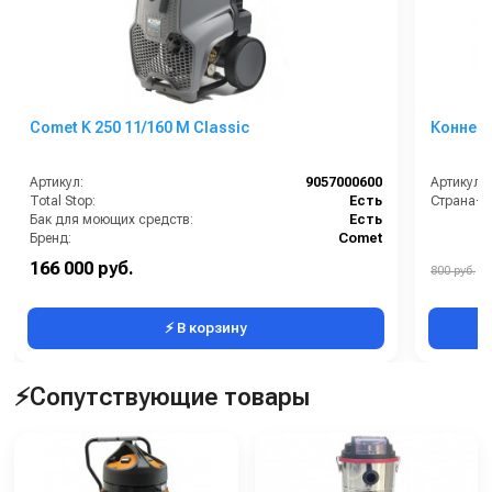
Comet K 250 11/160 M Classic
Коннек
Артикул:
9057000600
Артикул:
Total Stop:
Есть
Страна-п
Бак для моющих средств:
Есть
Бренд:
Comet
Защита от перегрева:
Есть
166 000 руб.
800 руб.
Инжектор моющего средства:
Нет
⚡ В корзину
⚡Сопутствующие товары