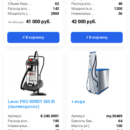
Объем бака (л):
62
Расход воздуха (л/сек):
48
Расход воздуха (л/сек):
142
Мощность всасывающей турбины (Вт):
1200
Мощность (Вт):
2800
Номинальный диаметр принадлежностей (мм):
36
Напряжение (В):
220
Объём бака для грязной воды (л):
32
41 000 руб.
42 000 руб.
45 000 руб.
⚡ В корзину
⚡ В корзину
Lavor PRO WINDY 365 IR
+ вода
(пылеводосос)
Артикул:
8.240.0001
Артикул:
my.26469
Расход воздуха (л/сек):
195
Емкость бака для мусора (л):
64
Номинальный диаметр принадлежностей (мм):
40
Масса (кг):
100