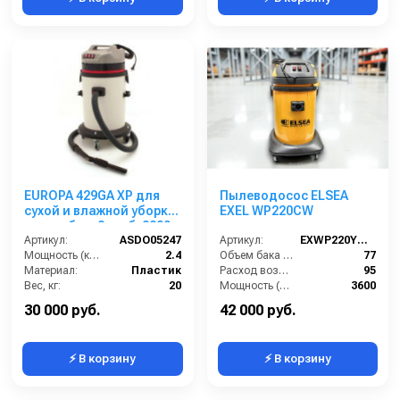
EUROPA 429GA XP для
Пылеводосос ELSEA
сухой и влажной уборки
EXEL WP220CW
пласт. бак, 2 турб, 2800
Вт, 62 л.
Артикул:
ASDO05247
Артикул:
EXWP220YCW2
Мощность (кВт):
2.4
Объем бака (л):
77
Материал:
Пластик
Расход воздуха (л/сек):
95
Вес, кг:
20
Мощность (Вт):
3600
Габаритные размеры, мм:
500х500х990
Напряжение (В):
220
30 000 руб.
42 000 руб.
⚡ В корзину
⚡ В корзину