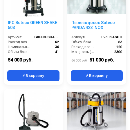
IPC Soteco GREEN SHAKE
Пылеводосос Soteco
503
PANDA 423 INOX
Артикул:
GREEN-SHAKE503
Артикул:
09808 ASDO
Расход воздуха (л/сек):
62
Объем бака (л):
63
Номинальный диаметр принадлежностей (мм):
36
Расход воздуха (л/сек):
120
Объём бака (л):
41
Мощность (Вт):
2800
Разрежение / сила всасывания (мбар):
236
Напряжение (В):
220
54 000 руб.
61 000 руб.
66 000 руб.
⚡ В корзину
⚡ В корзину