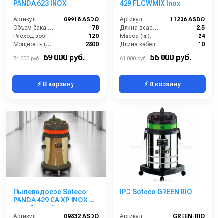
PANDA 623 INOX
429 FLOWMIX Inox
Артикул:
09918 ASDO
Артикул:
11236 ASDO
Объем бака (л):
78
Длина всасывающего шланга (м):
2.5
Расход воздуха (л/сек):
120
Масса (кг):
24
Мощность (Вт):
2800
Длина кабеля (м):
10
Напряжение (В):
220
Емкость бака для мусора (л):
63
69 000 руб.
56 000 руб.
74 000 руб.
61 000 руб.
⚡ В корзину
⚡ В корзину
Пылеводосос Soteco
IPC Soteco GREEN RIO
PANDA 429 GA XP INOX 2-
х турбинный
Артикул:
09832 ASDO
Артикул:
GREEN-RIO