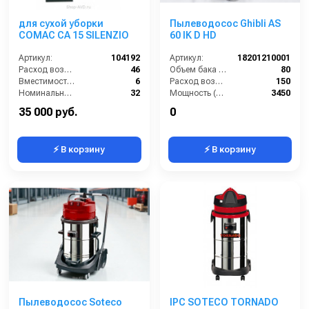
для сухой уборки
Пылеводосос Ghibli AS
COMAC CA 15 SILENZIO
60 IK D HD
Артикул:
104192
Артикул:
18201210001
Расход воздуха (л/сек):
46
Объем бака (л):
80
Вместимость мусоросборника (л):
6
Расход воздуха (л/сек):
150
Номинальный диаметр принадлежностей (мм):
32
Мощность (Вт):
3450
Разрежение / сила всасывания (мбар):
220
Напряжение (В):
220
35 000 руб.
0
⚡ В корзину
⚡ В корзину
Пылеводосос Soteco
IPC SOTECO TORNADO