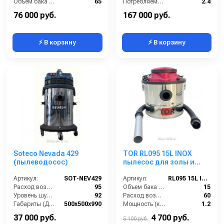
Объём бака (л):
65
Потребляемая мощность (кВт):
2.4
Рабочая ширина основной насадки (мм):
400
Количество турбин (шт):
2
76 000 руб.
167 000 руб.
⚡ В корзину
⚡ В корзину
Soteco Nevada 429
TOR RL095 15L INOX
(пылеводосос)
пылесос для золы и
пепла
Артикул:
SOT-NEV429
Артикул:
RL095 15L INOX
Расход воздуха (л/сек):
95
Объем бака (л):
15
Уровень шума (дБ(А)):
92
Расход воздуха (л/сек):
60
Габариты (ДхШхВ):
500х500х990
Мощность (кВт):
1.2
Номинальный диаметр принадлежностей (мм):
40
Тип уборки:
только сухая
37 000 руб.
4 700 руб.
5 100 руб.