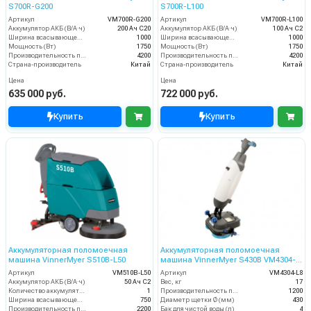
S700R-G200
S700R-L100
Артикул
VM700R-G200
Артикул
VM700R-L100
Аккумулятор АКБ (В/А·ч)
200 Ач С20
Аккумулятор АКБ (В/А·ч)
100 Ач С2
Ширина всасывающей балки (мм)
1000
Ширина всасывающей балки (мм)
1000
Мощность (Вт)
1750
Мощность (Вт)
1750
Производительность по площади (м2/ч)
4200
Производительность по площади (м2/ч)
4200
Страна-производитель
Китай
Страна-производитель
Китай
Цена
Цена
635 000 руб.
722 000 руб.
Купить
Купить
Аккумуляторная поломоечная
Аккумуляторная поломоечная
машина VinnerMyer S510B-L50
машина VinnerMyer S430B VM4304-
L8
Артикул
VM510B-L50
Артикул
VM4304-L8
Аккумулятор АКБ (В/А·ч)
50 Ач С2
Вес, кг
17
Количество аккумуляторов (шт)
1
Производительность по площади (м2/ч)
1200
Ширина всасывающей балки (мм)
750
Диаметр щетки Ø (мм)
430
Производительность по площади (м2/ч)
2200
Бак для чистой воды (л)
4