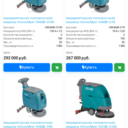
Аккумуляторная поломоечная
Аккумуляторная поломоечная
машина VinnerMyer S460B-G100
машина VinnerMyer S460B-G78
Артикул
VM4640-G100
Артикул
VM4640-G78
Аккумулятор АКБ (В/А·ч)
100 Ач С2
Аккумулятор АКБ (В/А·ч)
78 Ач С20
Количество аккумуляторов (шт)
2
Количество аккумуляторов (шт)
2
Ширина всасывающей балки (мм)
780
Ширина всасывающей балки (мм)
780
Вес, кг
85
Вес, кг
85
Производительность по площади (м2/ч)
1900
Производительность по площади (м2/ч)
1900
Цена
Цена
292 000 руб.
267 000 руб.
Купить
Купить
Аккумуляторная поломоечная
Аккумуляторная поломоечная
машина VinnerMyer S460B-G90
машина VinnerMyer S510B-G100