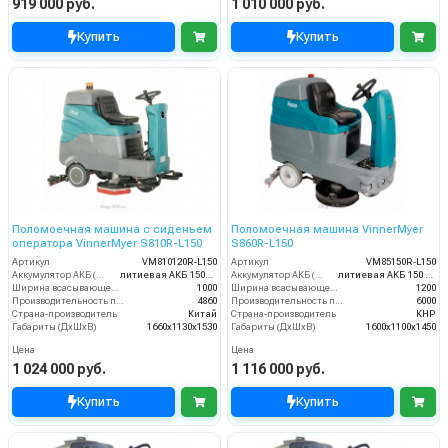
919 000 руб.
1 010 000 руб.
Купить
Купить
Поломоечная машина с сиденьем
Поломоечная машина VinnerMyer
оператора VinnerMyer S810R-L150
S860R-L150
Артикул
VM810120R-L150
Артикул
VM85150R-L150
Аккумулятор АКБ (В/А·ч)
литиевая АКБ 150Ач С2
Аккумулятор АКБ (В/А·ч)
литиевая АКБ 150 Ач С2
Ширина всасывающей балки (мм)
1000
Ширина всасывающей балки (мм)
1200
Производительность по площади (м2/ч)
4860
Производительность по площади (м2/ч)
6000
Страна-производитель
Китай
Страна-производитель
КНР
Габариты (ДхШхВ)
1660х1130х1530
Габариты (ДхШхВ)
1600х1100х1450
Цена
Цена
1 024 000 руб.
1 116 000 руб.
Купить
Купить