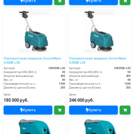
Купить
Купить
Поломоечная машина VinnerMyer
Поломоечная машина VinnerMyer
S350B L30
S350B L50
Артикул
VM350B-L30
Артикул
VM350B-L50
Аккумулятор АКБ (В/А·ч)
30
Аккумулятор АКБ (В/А·ч)
50
Ширина всасывающей балки (мм)
450
Ширина всасывающей балки (мм)
450
Вес, кг
80
Вес, кг
80
Производительность по площади (м2/ч)
1500
Производительность по площади (м2/ч)
1500
Диаметр щетки Ø (мм)
350
Диаметр щетки Ø (мм)
350
Цена
Цена
185 000 руб.
246 000 руб.
Купить
Купить