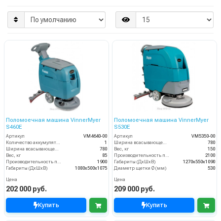
Поломоечная машина VinnerMyer
Поломоечная машина VinnerMyer
S460E
S530E
Артикул
VM4640-00
Артикул
VM5350-00
Количество аккумуляторов (шт)
1
Ширина всасывающей балки (мм)
780
Ширина всасывающей балки (мм)
780
Вес, кг
150
Вес, кг
85
Производительность по площади (м2/ч)
2100
Производительность по площади (м2/ч)
1900
Габариты (ДхШхВ)
1270х550х1090
Габариты (ДхШхВ)
1080х500х1075
Диаметр щетки Ø (мм)
530
Цена
Цена
202 000 руб.
209 000 руб.
Купить
Купить