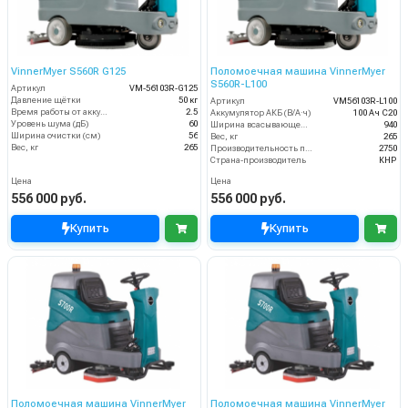
VinnerMyer S560R G125
Поломоечная машина VinnerMyer
S560R-L100
Артикул
VM-56103R-G125
Давление щётки
50 кг
Артикул
VM56103R-L100
Время работы от аккумуляторов (ч)
2.5
Аккумулятор АКБ (В/А·ч)
100 Ач С20
Уровень шума (дБ)
60
Ширина всасывающей балки (мм)
940
Ширина очистки (см)
56
Вес, кг
265
Вес, кг
265
Производительность по площади (м2/ч)
2750
Страна-производитель
КНР
Цена
Цена
556 000 руб.
556 000 руб.
Купить
Купить
Поломоечная машина VinnerMyer
Поломоечная машина VinnerMyer