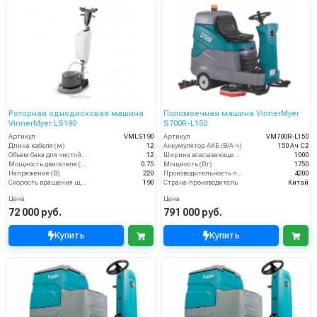
Роторная однодисковая машина
Поломоечная машина VinnerMyer
VinnerMyer LS190
S700R-L150
Артикул
VMLS190
Артикул
VM700R-L150
Длина кабеля (м)
12
Аккумулятор АКБ (В/А·ч)
150 Ач С2
Объем бака для чистой воды, л
12
Ширина всасывающей балки (мм)
1000
Мощность двигателя (кВт)
0.75
Мощность (Вт)
1750
Напряжение (В)
220
Производительность по площади (м2/ч)
4200
Скорость вращения щётки (об/мин)
190
Страна-производитель
Китай
Цена
Цена
72 000 руб.
791 000 руб.
Купить
Купить