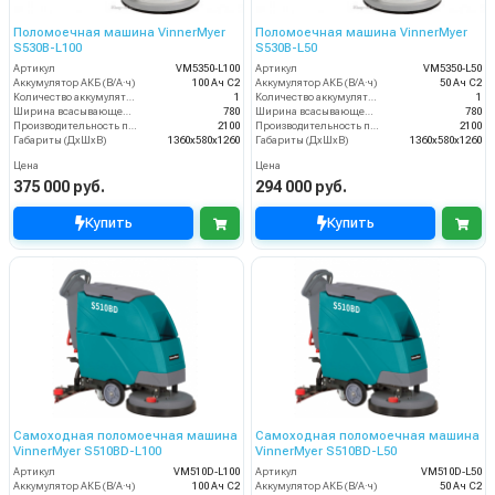
Поломоечная машина VinnerMyer
Поломоечная машина VinnerMyer
S530B-L100
S530B-L50
Артикул
VM5350-L100
Артикул
VM5350-L50
Аккумулятор АКБ (В/А·ч)
100 Ач С2
Аккумулятор АКБ (В/А·ч)
50 Ач С2
Количество аккумуляторов (шт)
1
Количество аккумуляторов (шт)
1
Ширина всасывающей балки (мм)
780
Ширина всасывающей балки (мм)
780
Производительность по площади (м2/ч)
2100
Производительность по площади (м2/ч)
2100
Габариты (ДхШхВ)
1360х580х1260
Габариты (ДхШхВ)
1360х580х1260
Цена
Цена
375 000 руб.
294 000 руб.
Купить
Купить
Самоходная поломоечная машина
Самоходная поломоечная машина
VinnerMyer S510BD-L100
VinnerMyer S510BD-L50
Артикул
VM510D-L100
Артикул
VM510D-L50
Аккумулятор АКБ (В/А·ч)
100 Ач С2
Аккумулятор АКБ (В/А·ч)
50 Ач С2