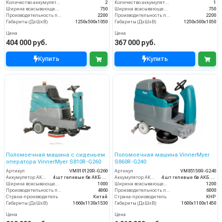
Количество аккумуляторов (шт)
2
Количество аккумуляторов (шт)
1
Ширина всасывающей балки (мм)
750
Ширина всасывающей балки (мм)
750
Производительность по площади (м2/ч)
2200
Производительность по площади (м2/ч)
2200
Габариты (ДхШхВ)
1250х500х1050
Габариты (ДхШхВ)
1250х500х1050
Цена
Цена
404 000 руб.
367 000 руб.
Купить
Купить
Поломоечная машина с сиденьем
Поломоечная машина VinnerMyer
оператора VinnerMyer S810R-G260
S860R-G240
Артикул
VM810120R-G260
Артикул
VM85150R-G240
Аккумулятор АКБ (В/А·ч)
4 шт гелевые 6в АКБ 260Ач С20
Аккумулятор АКБ (В/А·ч)
4 шт гелевые 6в АКБ 260 Ач С20
Ширина всасывающей балки (мм)
1000
Ширина всасывающей балки (мм)
1200
Производительность по площади (м2/ч)
4860
Производительность по площади (м2/ч)
6000
Страна-производитель
Китай
Страна-производитель
КНР
Габариты (ДхШхВ)
1660х1130х1530
Габариты (ДхШхВ)
1600х1100х1450
Цена
Цена