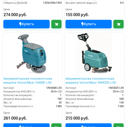
Габариты (ДхШхВ)
1250х500х1050
Бак для грязной воды (л)
6.5
Цена
Цена
274 000 руб.
155 000 руб.
Купить
Купить
Аккумуляторная поломоечная
Аккумуляторная поломоечная
машина VinnerMyer S460B-L50
машина VinnerMyer VM4325-L50
Артикул
VM4640-L50
Артикул
VM4325-L50
Аккумулятор АКБ (В/А·ч)
50 Ач С2
Аккумулятор АКБ (В/А·ч)
50 Ач С2
Количество аккумуляторов (шт)
1
Количество аккумуляторов (шт)
1
Ширина всасывающей балки (мм)
780
Ширина всасывающей балки (мм)
560
Вес, кг
85
Вес, кг
100
Производительность по площади (м2/ч)
1900
Производительность по площади (м2/ч)
1300
Цена
Цена
261 000 руб.
215 000 руб.