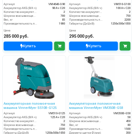
Артикул
VM4640-G90
Артикул
VM510-G100
Аккумулятор АКБ (В/А·ч)
90 Ач С20
Аккумулятор АКБ (В/А·ч)
100 Ач С20
Количество аккумуляторов (шт)
2
Количество аккумуляторов (шт)
2
Ширина всасывающей балки (мм)
780
Ширина всасывающей балки (мм)
750
Вес, кг
85
Производительность по площади (м2/ч)
2200
Производительность по площади (м2/ч)
1900
Габариты (ДхШхВ)
1250х500х1050
Цена
Цена
285 000 руб.
295 000 руб.
Купить
Купить
Аккумуляторная поломоечная
Аккумуляторная поломоечная
машина VinnerMyer S510B-G125
машина VinnerMyer VM350B-G58
Артикул
VM510-G125
Артикул
VM350B-G58
Аккумулятор АКБ (В/А·ч)
125 Ач С20
Аккумулятор АКБ (В/А·ч)
58
Количество аккумуляторов (шт)
2
Ширина всасывающей балки (мм)
450
Ширина всасывающей балки (мм)
750
Вес, кг
80
Производительность по площади (м2/ч)
2200
Производительность по площади (м2/ч)
1500
Габариты (ДхШхВ)
1250х500х1050
Диаметр щетки Ø (мм)
350