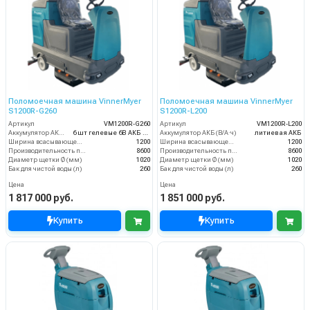
Поломоечная машина VinnerMyer
Поломоечная машина VinnerMyer
S1200R-G260
S1200R-L200
Артикул
VM1200R-G260
Артикул
VM1200R-L200
Аккумулятор АКБ (В/А·ч)
6 шт гелевые 6В АКБ 260 Ач С20
Аккумулятор АКБ (В/А·ч)
литиевая АКБ
Ширина всасывающей балки (мм)
1200
Ширина всасывающей балки (мм)
1200
Производительность по площади (м2/ч)
8600
Производительность по площади (м2/ч)
8600
Диаметр щетки Ø (мм)
1020
Диаметр щетки Ø (мм)
1020
Бак для чистой воды (л)
260
Бак для чистой воды (л)
260
Цена
Цена
1 817 000 руб.
1 851 000 руб.
Купить
Купить