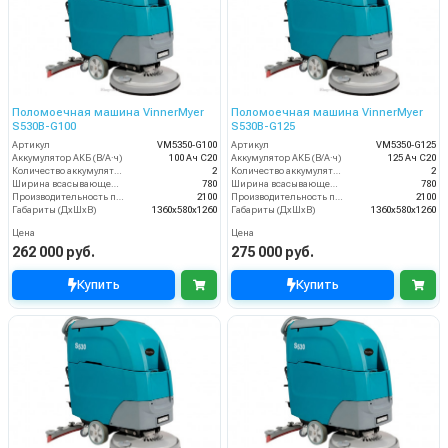
Поломоечная машина VinnerMyer
Поломоечная машина VinnerMyer
S530B-G100
S530B-G125
Артикул
VM5350-G100
Артикул
VM5350-G125
Аккумулятор АКБ (В/А·ч)
100 Ач С20
Аккумулятор АКБ (В/А·ч)
125 Ач С20
Количество аккумуляторов (шт)
2
Количество аккумуляторов (шт)
2
Ширина всасывающей балки (мм)
780
Ширина всасывающей балки (мм)
780
Производительность по площади (м2/ч)
2100
Производительность по площади (м2/ч)
2100
Габариты (ДхШхВ)
1360х580х1260
Габариты (ДхШхВ)
1360х580х1260
Цена
Цена
262 000 руб.
275 000 руб.
Купить
Купить