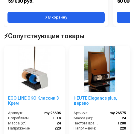
59 000 руб.
60 000 
Масса (кг):
12
Масса (кг
⚡ В корзину
⚡Сопутствующие товары
ECO LINE ЭКО Классик 3
HEUTE Elegance plus,
Крем
дерево
Артикул:
my.26606
Артикул:
my.26575
Потребляемая мощность (кВт):
0.18
Масса (кг):
24
Масса (кг):
24
Частота вращения щетки (об/мин):
1200
Напряжение:
220
Напряжение:
220
Габариты:
590х400х830 мм
Габариты:
500х300х860 мм