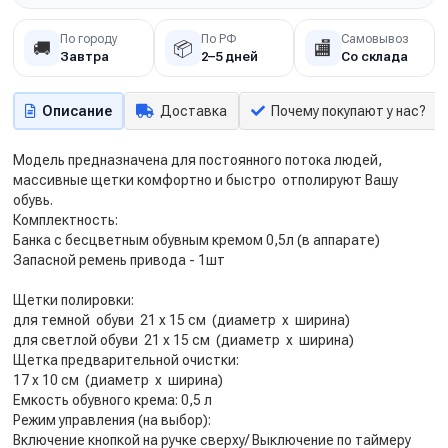
По городу
По РФ
Самовывоз
🚚
📦
🏬
Завтра
2–5 дней
Со склада
Описание
Доставка
Почему покупают у нас?
Модель предназначена для постоянного потока людей,
массивные щетки комфортно и быстро отполируют Вашу
обувь.
Комплектность:
Банка с бесцветным обувным кремом 0,5л (в аппарате)
Запасной ремень привода - 1шт
Щетки полировки:
для темной обуви 21 х 15 см (диаметр х ширина)
для светлой обуви 21 х 15 см (диаметр х ширина)
Щетка предварительной очистки:
17 х 10 см (диаметр х ширина)
Емкость обувного крема: 0,5 л
Режим управления (на выбор):
Включение кнопкой на ручке сверху/ Выключение по таймеру