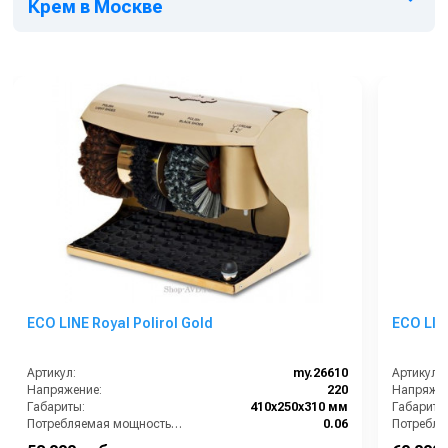
Крем в Москве
ECO LINE Royal Polirol Gold
ECO LI
Артикул:
my.26610
Артикул:
Напряжение:
220
Напряжен
Габариты:
410х250х310 мм
Габариты
Потребляемая мощность (кВт):
0.06
Производитель:
ECO LINE
Производ