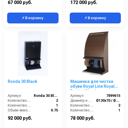
67 000 руб.
172 000 руб.
⚡ В корзину
⚡ В корзину
Ronda 30 Black
Машинка для чистки
обуви Royal Line Royal
Design Wood
Артикул:
Ronda 30 Black
Артикул:
7899615
Количество щёток полировки (шт):
2
Диаметр и ширина щёток (мм):
Ø130х70 / Ø170х70
Количество щёток предварительной очистки (шт):
1
Количество щёток полировки (шт):
2
Объём ёмкости для крема (л):
0.75
Количество щёток предварительной очистки (шт):
1
Количество щеток (шт):
3
Мощность (Вт):
90
92 000 руб.
78 000 руб.