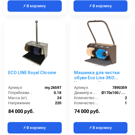
⚡ В корзину
⚡ В корзину
ECO LINE Royal Chrome
Машинка для чистки
обуви Eco Line ЭКО
Универсал Крем
Артикул:
my.26597
Артикул:
7890359
Потребляемая мощность (кВт):
0.18
Диаметр и ширина щёток (мм):
Ø170х100 / Ø210х150
Масса (кг):
24
Количество щёток полировки (шт):
2
Напряжение:
220
Количество щёток предварительной очистки (шт):
1
Габариты:
590х400х830 мм
Мощность (Вт):
180
84 000 руб.
74 000 руб.
⚡ В корзину
⚡ В корзину