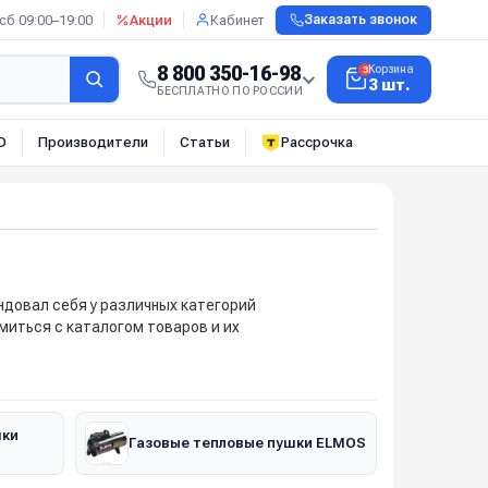
сб 09:00–19:00
Акции
Кабинет
Заказать звонок
8 800 350-16-98
Корзина
3
3 шт.
БЕСПЛАТНО ПО РОССИИ
О
Производители
Статьи
Рассрочка
довал себя у различных категорий
миться с каталогом товаров и их
шки
Газовые тепловые пушки ELMOS