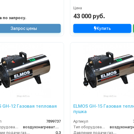
Цена
43 000 руб.
на по запросу.
Запрос цены
Купить
 GH-12 Газовая тепловая
ELMOS GH-15 Газовая тепл
пушка
л
7899737
Артикул
Тип оборудования
воздухонагреватель
Тип оборудования
Давление подачи газа (бар)
0.3
Давление подачи газа (бар)