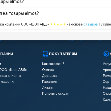
вары elmos?
я на товары elmos?
★★★★★
ка компании ООО «ШОП АВД»
на основе
отзывов
17
клие
МПАНИИ
ПОКУПАТЕЛЯМ
и
Как заказать?
Услу
 ООО «Шоп АВД»
Оплата
Арен
нных клиента
Доставка
Ремо
оглашения
Гарантия
Сер
Лизинг
Наши
Получить скидку
Отзы
Карт