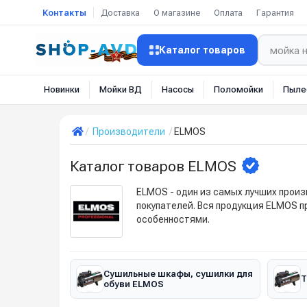
Контакты
Доставка
О магазине
Оплата
Гарантия
Каталог товаров
Новинки
Мойки ВД
Насосы
Поломойки
Пыле
Производители
ELMOS
Каталог товаров ELMOS
ELMOS - один из самых лучших прои
покупателей. Вся продукция ELMOS п
особенностями.
Сушильные шкафы, сушилки для
Т
обуви ELMOS