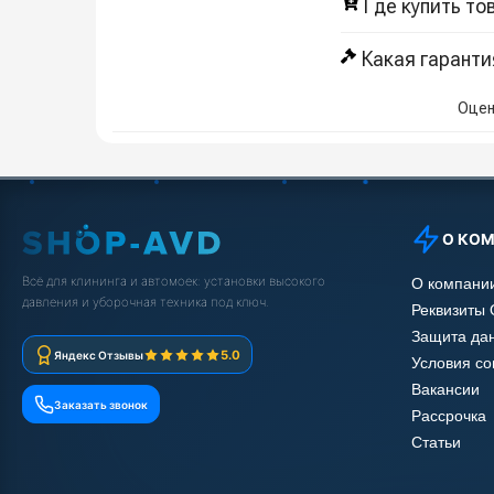
Где купить то
Какая гаранти
Оцен
О КО
Всё для клининга и автомоек: установки высокого
О компани
давления и уборочная техника под ключ.
Реквизиты
Защита да
5.0
Яндекс Отзывы
Условия с
Вакансии
Заказать звонок
Рассрочка
Статьи