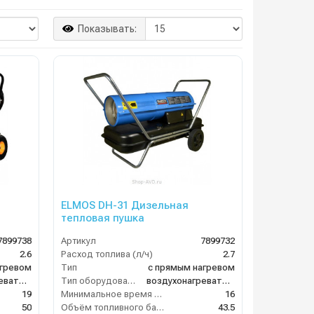
Показывать:
ELMOS DH-31 Дизельная
тепловая пушка
7899738
Артикул
7899732
2.6
Расход топлива (л/ч)
2.7
агревом
Тип
с прямым нагревом
воздухонагреватель
Тип оборудования
воздухонагреватель
19
Минимальное время работы при полном баке (ч)
16
50
Объём топливного бака (л)
43.5