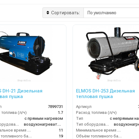
Сортировать:
 DH-21 Дизельная
ELMOS DH-253 Дизельная
вая пушка
тепловая пушка
л
7899731
Артикул
 топлива (л/ч)
1.7
Расход топлива (л/ч)
с прямым нагревом
Тип
с непрямым н
Тип оборудования
воздухонагреватель
Тип оборудования
Минимальное время работы при полном баке (ч)
11
Минимальное время работы при полном баке (ч)
Объём топливного бака (л)
19
Объём топливного бака (л)