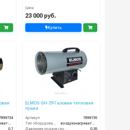
Цена
23 000 руб.
Купить
овая
ELMOS GH-29 Газовая тепловая
пушка
7899734
Артикул
7899735
воздухонагреватель
Тип оборудования
воздухонагреватель
0.7
Давление подачи газа (бар)
0.35