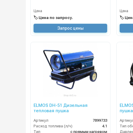
Цена
Цена
🏷️ Цена по запросу.
🏷️ Це
Запрос цены
ELMOS DH-51 Дизельная
ELMOS
тепловая пушка
пушка
Артикул
7899733
Артику
Расход топлива (л/ч)
4.1
Тип
с прямым нагревом