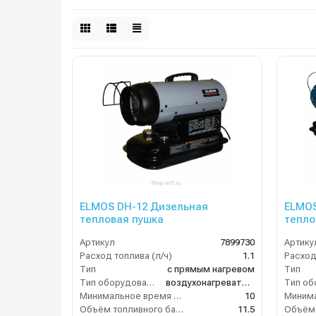
ELMOS DH-12 Дизельная
ELMOS
тепловая пушка
тепло
Артикул
7899730
Артику
Расход топлива (л/ч)
1.1
Расход
Тип
с прямым нагревом
Тип
Тип оборудования
воздухонагреватель
Минимальное время работы при полном баке (ч)
10
Объём топливного бака (л)
11.5