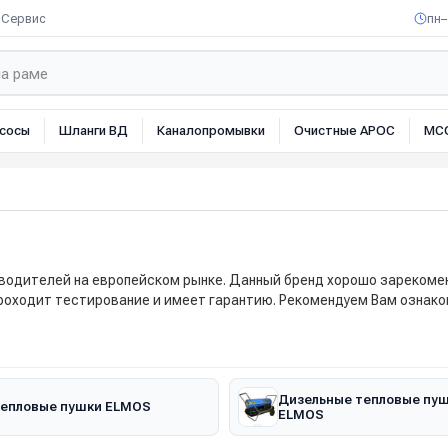
Сервис
пн–
сосы
Шланги ВД
Каналопромывки
Очистные АРОС
МС
зводителей на европейском рынке. Данный бренд хорошо зарекомен
роходит тестирование и имеет гарантию. Рекомендуем Вам ознако
Дизельные тепловые пу
епловые пушки ELMOS
ELMOS