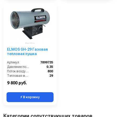
ELMOS GH-29 Газовая
тепловая пушка
Артикул:
7899735
Давление подачи газа (бар):
0.35
Поток воздуха (м3/час):
800
Тепловая мощность / производительность (кВт):
29
Габариты (ДхШхВ):
680х300х430
9 800 руб.
⚡ В корзину
Категории сопутствующих товаров