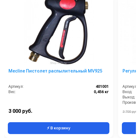
Mecline Пистолет распылительный MV925
Регулят
Артикул:
401001
Артикул:
Вес:
0,456 кг
Вход:
Выход:
Давление 
3 000 руб.
3 700 руб.
⚡ В корзину