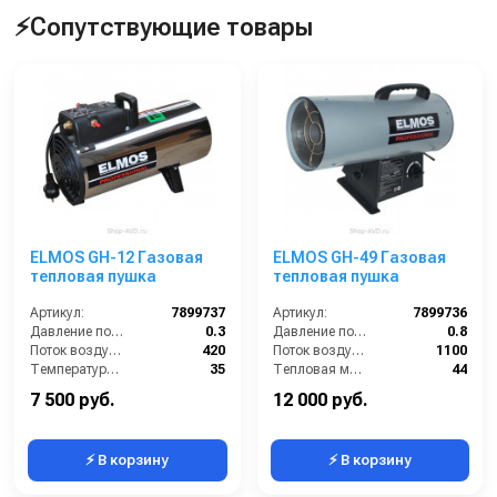
⚡Сопутствующие товары
ELMOS GH-12 Газовая
ELMOS GH-49 Газовая
тепловая пушка
тепловая пушка
Артикул:
7899737
Артикул:
7899736
Давление подачи газа (бар):
0.3
Давление подачи газа (бар):
0.8
Поток воздуха (м3/час):
420
Поток воздуха (м3/час):
1100
Температура воздуха на выходе (°C):
35
Тепловая мощность / производительность (кВт):
44
Тепловая мощность / производительность (кВт):
12
Габариты (ДхШхВ):
680х300х430
7 500 руб.
12 000 руб.
⚡ В корзину
⚡ В корзину