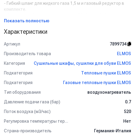
- Гибкий шланг для жидкого газа 1,5 м и газовый редуктор в
комплекте.
- Диапазон рабочих температур: от -20ºC до +40ºC.
Показать полностью
- Произведено в Италии.
Характеристики
Применение:
Тепловая пушка данного типа предназначена для нагревания
Артикул
7899734
или вентиляции воздуха в открытых или постоянно
Производитель товара
ELMOS
проветриваемых помещениях. Не допускается использование
нагревателя в жилых помещениях и публичных местах.
Категория
Сушильные шкафы, сушилки для обуви ELMOS
Подкатегория
Тепловые пушки ELMOS
Подкатегория
Газовые тепловые пушки ELMOS
Тип оборудования
воздухонагреватель
Давление подачи газа (бар)
0.7
Поток воздуха (м3/час)
520
Регулировка температуры термостатом
Нет
Страна-производитель
Германия-Италия