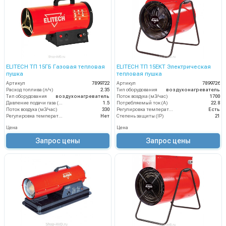
ELITECH ТП 15ГБ Газовая тепловая
ELITECH ТП 15ЕКТ Электрическая
пушка
тепловая пушка
Артикул
7899722
Артикул
7899726
Расход топлива (л/ч)
2.35
Тип оборудования
воздухонагреватель
Тип оборудования
воздухонагреватель
Поток воздуха (м3/час)
1700
Давление подачи газа (бар)
1.5
Потребляемый ток (А)
22.8
Поток воздуха (м3/час)
330
Регулировка температуры термостатом
Есть
Регулировка температуры термостатом
Нет
Степень защиты (IP)
21
Цена
Цена
Запрос цены
Запрос цены