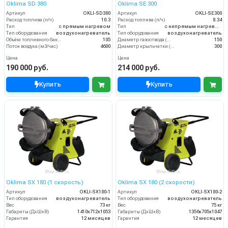
Oklima SD 380
Oklima SE 300
Артикул
OKLI-SD380
Артикул
OKLI-SE300
Расход топлива (л/ч)
10.3
Расход топлива (л/ч)
8.34
Тип
с прямым нагревом
Тип
с непрямым нагревом
Тип оборудования
воздухонагреватель
Тип оборудования
воздухонагреватель
Объём топливного бака (л)
105
Диаметр газоотвода (мм)
150
Поток воздуха (м3/час)
4600
Диаметр крыльчатки (мм)
300
Цена
Цена
190 000 руб.
214 000 руб.
Купить
Купить
Oklima SX 180 (1 скорость)
Oklima SX 180 (2 скорости)
Артикул
OKLI-SX180-1
Артикул
OKLI-SX180-2
Тип оборудования
воздухонагреватель
Тип оборудования
воздухонагреватель
Вес
73 кг
Вес
75 кг
Габариты (ДхШхВ)
1410х712х1053
Габариты (ДхШхВ)
1356x705x1047
Гарантия
12 месяцев
Гарантия
12 месяцев