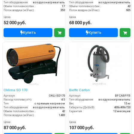
Тип оборудования
воздухонагреватель
Тип оборудования
воздухонагреватель
Объём топливного бака (л)
17
Объём топливного бака (л)
42
Поток воздуха (м3/час)
350
Поток воздуха (м3/час)
605
Цена
Цена
52 000 руб.
68 000 руб.
Купить
Купить
Oklima SD 170
Bieffe Carfon
Артикул
OKLI-SD170
Артикул
BFCARFFR
Расход топлива (л/ч)
4.5
Тип оборудования
воздухонагреватель
Тип
с прямым нагревом
Вес
15 кг
Тип оборудования
воздухонагреватель
Габариты (ДхШхВ)
400х400х720
Объём топливного бака (л)
42
Гарантия
12 месяцев
Поток воздуха (м3/час)
1400
Цена
Цена
87 000 руб.
107 000 руб.