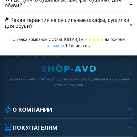
обуви?
Какая гарантия на сушильные шкафы, сушилки
для обуви?
★★★★★
Оценка компании ООО «ШОП АВД»
на основе
отзывов
17
клиентов.
Всё для клининга и автомоек: установки высокого давления и уборочная
техника под ключ.
О КОМПАНИИ
О компании
Реквизиты ООО «Шоп АВД»
ПОКУПАТЕЛЯМ
Защита данных клиента
Как заказать?