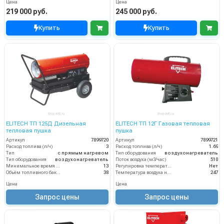
Цена
Цена
219 000 руб.
245 000 руб.
Купить
Купить
ELITECH ТП 125Д Дизельная
ELITECH ТП 12Г Газовая тепловая
тепловая пушка
пушка
Артикул
7899720
Артикул
7899721
Расход топлива (л/ч)
3
Расход топлива (л/ч)
1.69
Тип
с прямым нагревом
Тип оборудования
воздухонагреватель
Тип оборудования
воздухонагреватель
Поток воздуха (м3/час)
510
Минимальное время работы при полном баке (ч)
13
Регулировка температуры термостатом
Нет
Объём топливного бака (л)
38
Температура воздуха на выходе (°C)
247
Цена
Цена
Запрос цены
Запрос цены