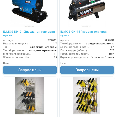
ELMOS DH-21 Дизельная тепловая
ELMOS GH-15 Газовая тепловая
пушка
пушка
Артикул
7899731
Артикул
7899734
Расход топлива (л/ч)
1.7
Тип оборудования
воздухонагреватель
Тип
с прямым нагревом
Давление подачи газа (бар)
0.7
Тип оборудования
воздухонагреватель
Поток воздуха (м3/час)
520
Минимальное время работы при полном баке (ч)
11
Регулировка температуры термостатом
Нет
Объём топливного бака (л)
19
Страна-производитель
Германия-Италия
Цена
Цена
Запрос цены
Запрос цены