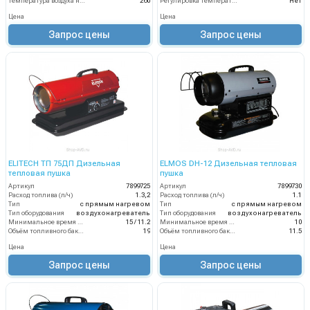
Температура воздуха на выходе (°C)
260
Регулировка температуры термостатом
Нет
Цена
Цена
Запрос цены
Запрос цены
ELITECH ТП 75ДП Дизельная
ELMOS DH-12 Дизельная тепловая
тепловая пушка
пушка
Артикул
7899725
Артикул
7899730
Расход топлива (л/ч)
1.3,2
Расход топлива (л/ч)
1.1
Тип
с прямым нагревом
Тип
с прямым нагревом
Тип оборудования
воздухонагреватель
Тип оборудования
воздухонагреватель
Минимальное время работы при полном баке (ч)
15 / 11.2
Минимальное время работы при полном баке (ч)
10
Объём топливного бака (л)
19
Объём топливного бака (л)
11.5
Цена
Цена
Запрос цены
Запрос цены