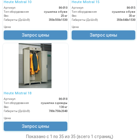
Heute Mistral 10
Heute Mistral 15
Артикул
86-010
Артикул
86-015
Тип оборудования
сушилка обуви
Тип оборудования
сушилка обуви
Вес
25 кг
Вес
35 кг
Габариты (ДхШхВ)
350х550х1530
Габариты (ДхШхВ)
350х840х1530
Цена
Цена
Запрос цены
Запрос цены
Heute Mistral 18
Артикул
86-018
Тип оборудования
сушилка одежды
Вес
130 кг
Габариты (ДхШхВ)
780х750х2040
Цена
Запрос цены
Показано с 1 по 35 из 35 (всего 1 страниц)