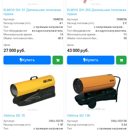
ELMOS DH-51 Дизельная тепловая
ELMOS DH-253 Дизельная тепловая
пушка
пушка
Артикул
7899733
Артикул
7899738
Расход топлива (л/ч)
4.1
Расход топлива (л/ч)
2.6
Тип
с прямым нагревом
Тип
с непрямым нагревом
Тип оборудования
воздухонагреватель
Тип оборудования
воздухонагреватель
Минимальное время работы при полном баке (ч)
10
Минимальное время работы при полном баке (ч)
19
Объём топливного бака (л)
43.5
Объём топливного бака (л)
50
Цена
Цена
27 000 руб.
43 000 руб.
Купить
Купить
Oklima SD 70
Oklima SD 130
Артикул
OKLI-SD70
Артикул
OKLI-SD130
Расход топлива (л/ч)
1.97
Расход топлива (л/ч)
3.54
Тип
с прямым нагревом
Тип
с прямым нагревом