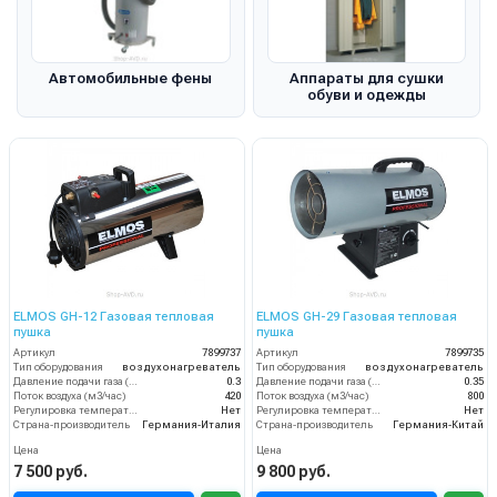
Автомобильные фены
Аппараты для сушки
обуви и одежды
ELMOS GH-12 Газовая тепловая
ELMOS GH-29 Газовая тепловая
пушка
пушка
Артикул
7899737
Артикул
7899735
Тип оборудования
воздухонагреватель
Тип оборудования
воздухонагреватель
Давление подачи газа (бар)
0.3
Давление подачи газа (бар)
0.35
Поток воздуха (м3/час)
420
Поток воздуха (м3/час)
800
Регулировка температуры термостатом
Нет
Регулировка температуры термостатом
Нет
Страна-производитель
Германия-Италия
Страна-производитель
Германия-Китай
Цена
Цена
7 500 руб.
9 800 руб.