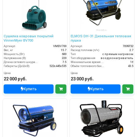
Сушилка ковровых покрытий
ELMOS DH-31 Дизельная тепловая
VinnerMyer BV700
пушка
Артикул
VMBV700
Артикул
7899732
Вес, кг
15.7
Расход топлива (л/ч)
2.7
Мощность (Вт)
680
Тип
с прямым нагревом
Напряжение (В)
220
Тип оборудования
воздухонагреватель
Длина сетевого шнура (м)
7.5
Минимальное время работы при полном баке (ч)
16
Габариты (ДхШхВ)
522x445x535
Объём топливного бака (л)
43.5
Цена
Цена
22 000 руб.
23 000 руб.
Купить
Купить