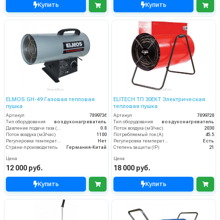
Купить
Купить
ELMOS GH-49 Газовая тепловая
ELITECH ТП 30ЕКТ Электрическая
пушка
тепловая пушка
Артикул
7899736
Артикул
7899728
Тип оборудования
воздухонагреватель
Тип оборудования
воздухонагреватель
Давление подачи газа (бар)
0.8
Поток воздуха (м3/час)
2030
Поток воздуха (м3/час)
1100
Потребляемый ток (А)
45.5
Регулировка температуры термостатом
Нет
Регулировка температуры термостатом
Есть
Страна-производитель
Германия-Китай
Степень защиты (IP)
21
Цена
Цена
12 000 руб.
18 000 руб.
Купить
Купить