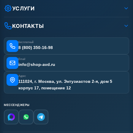
Условия соглашения
Оплата
УСЛУГИ
Вакансии
Доставка
Услуги
Рассрочка
Гарантия
Аренда АВД
КОНТАКТЫ
Статьи
Лизинг
Ремонт АВД
Получить скидку
Сертификаты
Бесплатный
Наши работы
8 (800) 350-16-98
Отзывы наших клиентов
Email
Карта сайта
info@shop-avd.ru
Адрес
111024, г. Москва, ул. Энтузиастов 2-я, дом 5
корпус 17, помещение 12
МЕССЕНДЖЕРЫ