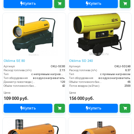
Купить
Купить
Oklima SE 80
Oklima SD 240
Артикул
OKLI-SE80
Артикул
OKLI-SD240
Расход топлива (л/ч)
2.15
Расход топлива (л/ч)
6.37
Тип
с непрямым нагревом
Тип
с прямым нагревом
Тип оборудования
воздухонагреватель
Тип оборудования
воздухонагреватель
Диаметр газоотвода (мм)
120
Объём топливного бака (л)
65
Объём топливного бака (л)
42
Поток воздуха (м3/час)
2500
Цена
Цена
109 000 руб.
156 000 руб.
Купить
Купить