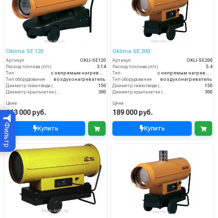
Oklima SE 120
Oklima SE 200
Артикул
OKLI-SE120
Артикул
OKLI-SE200
Расход топлива (л/ч)
3.14
Расход топлива (л/ч)
5.4
Тип
с непрямым нагревом
Тип
с непрямым нагревом
Тип оборудования
воздухонагреватель
Тип оборудования
воздухонагреватель
Диаметр газоотвода (мм)
150
Диаметр газоотвода (мм)
150
Диаметр крыльчатки (мм)
300
Диаметр крыльчатки (мм)
300
Цена
Цена
163 000 руб.
189 000 руб.
Фильтр
Купить
Купить