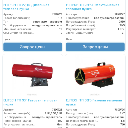
ELITECH ТП 22ДБ Дизельная
ELITECH ТП 22ЕКТ Электрическая
тепловая пушка
тепловая пушка
Артикул
7899724
Артикул
7899727
Расход топлива (л/ч)
1.7
Тип оборудования
воздухонагреватель
Тип
с прямым нагревом
Поток воздуха (м3/час)
2030
Тип оборудования
воздухонагреватель
Потребляемый ток (А)
36.5
Минимальное время работы при полном баке (ч)
11
Регулировка температуры термостатом
Есть
Объём топливного бака (л)
19
Степень защиты (IP)
21
Цена
Цена
Запрос цены
Запрос цены
ELITECH ТП 30Г Газовая тепловая
ELITECH ТП 30ГБ Газовая тепловая
пушка
пушка
Артикул
7899723
Артикул
7899729
Расход топлива (л/ч)
2.94,3.53,3.92
Расход топлива (л/ч)
4.47
Тип оборудования
воздухонагреватель
Тип оборудования
воздухонагреватель
Поток воздуха (м3/час)
680
Давление подачи газа (бар)
1.5
Регулировка температуры термостатом
Нет
Поток воздуха (м3/час)
760