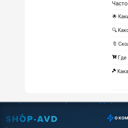
Часто
🌟 Как
🔍 Как
🔖 Ско
Где
Кака
О КО