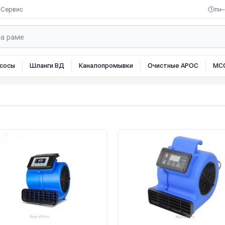
Сервис
пн–
сосы
Шланги ВД
Каналопромывки
Очистные АРОС
МС