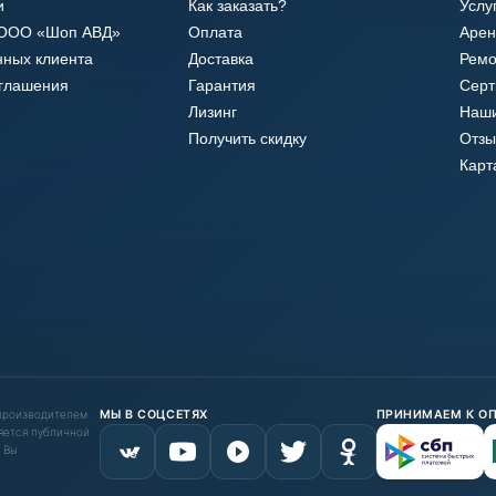
и
Как заказать?
Услу
 ООО «Шоп АВД»
Оплата
Арен
нных клиента
Доставка
Ремо
оглашения
Гарантия
Сер
Лизинг
Наши
Получить скидку
Отзы
Карт
 производителем.
МЫ В СОЦСЕТЯХ
ПРИНИМАЕМ К О
яется публичной
 Вы