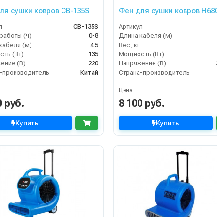
ля сушки ковров CB-135S
Фен для сушки ковров H68
л
CB-135S
Артикул
работы (ч)
0-8
Длина кабеля (м)
кабеля (м)
4.5
Вес, кг
ть (Вт)
135
Мощность (Вт)
ение (В)
220
Напряжение (В)
-производитель
Китай
Страна-производитель
Цена
0 руб.
8 100 руб.
Купить
Купить