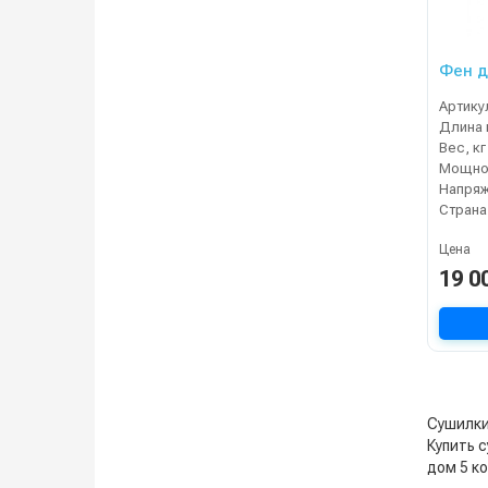
Фен д
Артику
Длина 
Вес, кг
Мощнос
Напряж
Страна
Цена
19 0
Сушилки 
Купить с
дом 5 к