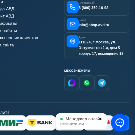
ги
Бесплатный
8 (800) 350-16-98
да АВД
нт АВД
Email
тификаты
info@shop-avd.ru
 работы
вы наших клиентов
Адрес
111024, г. Москва, ул.
а сайта
Энтузиастов 2-я, дом 5
корпус 17, помещение 12
МЕССЕНДЖЕРЫ
ПЛАТЕ
Менеджер онлайн
С НДС
Напишите нам