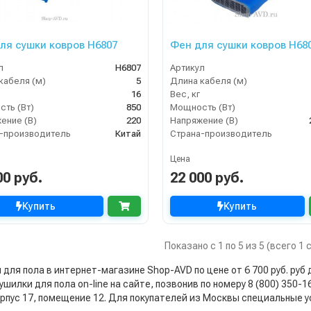
ля сушки ковров H6807
Фен для сушки ковров H68
л
H6807
Артикул
кабеля (м)
5
Длина кабеля (м)
16
Вес, кг
ть (Вт)
850
Мощность (Вт)
ение (В)
220
Напряжение (В)
-производитель
Китай
Страна-производитель
Цена
00 руб.
22 000 руб.
Купить
Купить
Показано с 1 по 5 из 5 (всего 1
для пола в интернет-магазине Shop-AVD по цене от 6 700 руб. руб д
ушилки для пола on-line на сайте, позвонив по номеру 8 (800) 350-
орпус 17, помещение 12. Для покупателей из Москвы специальные у