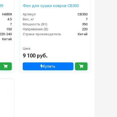
09
Фен для сушки ковров CB350
H6809
Артикул
CB350
4.5
Вес, кг
7
7
Мощность (Вт)
350
150
Напряжение (В)
220
220-240
Страна-производитель
Китай
Китай
Цена
9 100 руб.
Купить