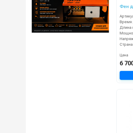
Фен д
Артику
Время 
Длина 
Мощнос
Напряж
Страна
Цена
6 70