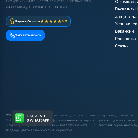
Всё для клининга и автомоек: установки высокого
О компани
давления и уборочная техника под ключ.
Реквизиты
Защита да
5.0
Яндекс Отзывы
Условия с
Вакансии
Заказать звонок
Рассрочка
Статьи
2017-2025 © ООО "ШОП АВД". Внешний вид товаров и комплектация могут изменяться
Сайт носит исключительно информационный характер и ни при каких условиях не явл
офертой, определяемой положениями Статьи 437 (2) ГК РФ. Заполняя формы на сайте,
подтверждаете возможность их обработки.