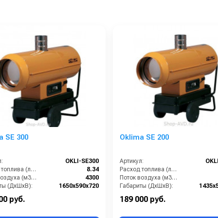
a SE 300
Oklima SE 200
:
OKLI-SE300
Артикул:
OKL
Расход топлива (л/ч):
8.34
Расход топлива (л/ч):
Поток воздуха (м3/час):
4300
Поток воздуха (м3/час):
ты (ДхШхВ):
1650х590х720
Габариты (ДхШхВ):
1435x
Потребляемая мощность (Вт):
1140
Потребляемая мощность (Вт):
00 руб.
189 000 руб.