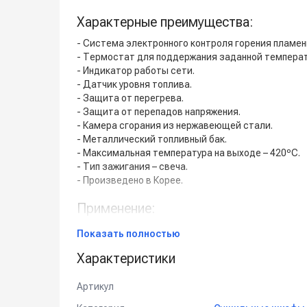
Характерные преимущества:
- Система электронного контроля горения пламен
- Термостат для поддержания заданной температ
- Индикатор работы сети.
- Датчик уровня топлива.
- Защита от перегрева.
- Защита от перепадов напряжения.
- Камера сгорания из нержавеющей стали.
- Металлический топливный бак.
- Максимальная температура на выходе – 420ºC.
- Тип зажигания – свеча.
- Произведено в Корее.
Применение:
Обогрев хорошо вентилируемых нежилых помещени
Показать полностью
строительных площадках.
Характеристики
Артикул