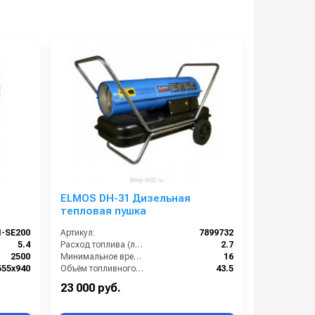
ELMOS DH-31 Дизельная
тепловая пушка
I-SE200
Артикул:
7899732
5.4
Расход топлива (л/ч):
2.7
2500
Минимальное время работы при полном баке (ч):
16
555x940
Объём топливного бака (л):
43.5
850
Поток воздуха (м3/час):
720
23 000 руб.