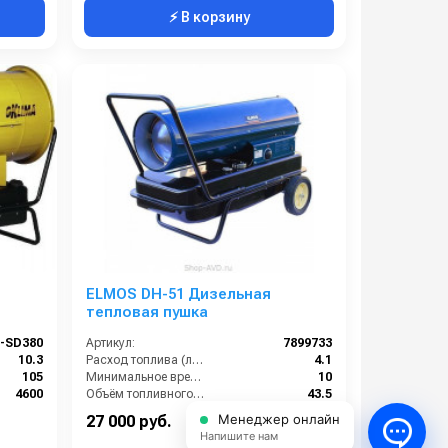
⚡ В корзину
ELMOS DH-51 Дизельная
тепловая пушка
I-SD380
Артикул:
7899733
10.3
Расход топлива (л/ч):
4.1
105
Минимальное время работы при полном баке (ч):
10
4600
Объём топливного бака (л):
43.5
105
Поток воздуха (м3/час):
852
Менеджер онлайн
27 000 руб.
Напишите нам