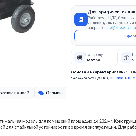
Для юридических лиц
Работаем с НДС, безналич
Индивидуальные условия д
запросов
info@shop-avd.ru
Оформ
По городу
П
🚚
📦
Завтра
2
Основные характеристики:
3 л
945х423х525 ДхШхВ,
показать все
окупают у нас?
Отзывы
2
птимальная модель для помещений площадью до 232 м
. Конструк
ой для стабильной устойчивости во время эксплуатации. Для раб