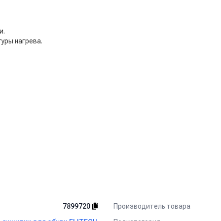
и.
уры нагрева.
й: производственных цехов, складов, строительных объектов. Мо
Производитель товара
7899720