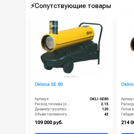
⚡Сопутствующие товары
Oklima SE 80
Oklim
Артикул:
OKLI-SE80
Артикул
Расход топлива (л/ч):
2.15
Диаметр газоотвода (мм):
120
Объём топливного бака (л):
42
Габари
Поток воздуха (м3/час):
550
109 000 руб.
214 0