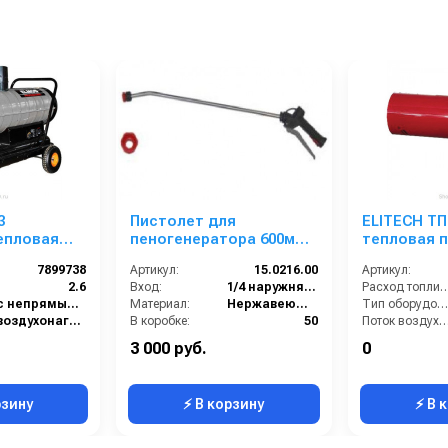
3
Пистолет для
ELITECH ТП
епловая
пеногенератора 600мм.
тепловая 
(нерж) без сопла.
7899738
Артикул:
15.0216.00
Артикул:
2.6
Вход:
1/4 наружняя резьба
Расход топлива (
с непрямым нагревом
Материал:
Нержавеющая сталь
Тип оборудования:
воздухонагреватель
В коробке:
50
Поток воздуха (м3/ч
19
Вес, кг:
0.308
Регулировка температуры термостатом:
3 000 руб.
0
50
Габаритные размеры, мм:
763x147
Температура воздуха на 
рзину
⚡ В корзину
⚡ В 