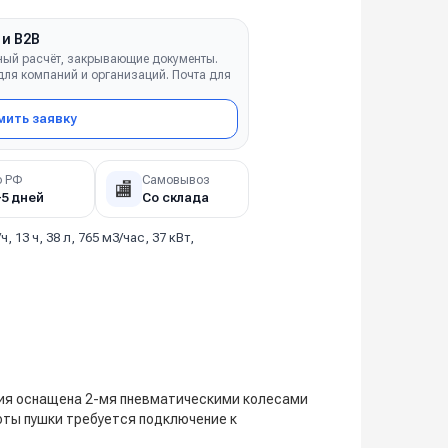
 и B2B
ный расчёт, закрывающие документы.
ля компаний и организаций. Почта для
ить заявку
о РФ
Самовывоз
🏬
–5 дней
Со склада
/ч, 13 ч, 38 л, 765 м3/час, 37 кВт,
ция оснащена 2-мя пневматическими колесами
оты пушки требуется подключение к