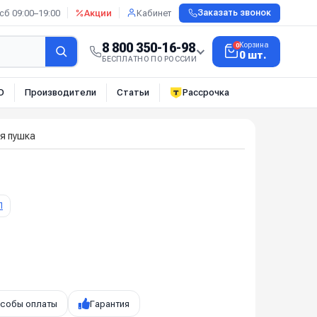
сб 09:00–19:00
Акции
Кабинет
Заказать звонок
8 800 350-16-98
Корзина
0
0 шт.
БЕСПЛАТНО ПО РОССИИ
О
Производители
Статьи
Рассрочка
я пушка
П
собы оплаты
Гарантия