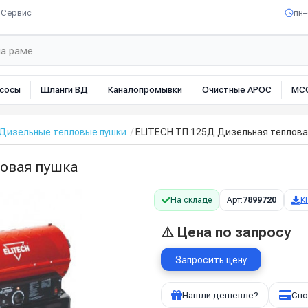
Сервис
пн–
сосы
Шланги ВД
Каналопромывки
Очистные АРОС
МС
Дизельные тепловые пушки
ELITECH ТП 125Д Дизельная теплова
овая пушка
На складе
Арт:
7899720
К
⚠️ Цена по запросу
Запросить цену
Нашли дешевле?
Спо