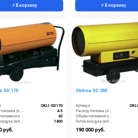
⚡ В корзину
⚡ В корзину
a SD 170
Oklima SD 380
:
OKLI-SD170
Артикул:
OKL
Расход топлива (л/ч):
4.5
Расход топлива (л/ч):
Объём топливного бака (л):
42
Объём топливного бака (л):
Поток воздуха (м3/час):
1400
Поток воздуха (м3/час):
Тепловая мощность / производительность (кВт):
46
Тепловая мощность / производительность (кВт):
0 руб.
190 000 руб.