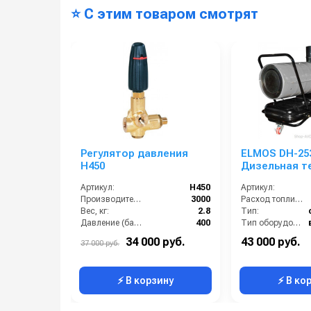
⭐ С этим товаром смотрят
Регулятор давления
ELMOS DH-25
H450
Дизельная т
пушка
Артикул:
H450
Артикул:
Производительность (л/ч):
3000
Расход топлива (л/ч):
Вес, кг:
2.8
Тип:
Давление (бар):
400
Тип оборудования:
Страна-производитель:
Италия
Минимальное время работы при полном баке (ч):
34 000 руб.
43 000 руб.
37 000 руб.
Объём топливного бака (л):
⚡ В корзину
⚡ В ко