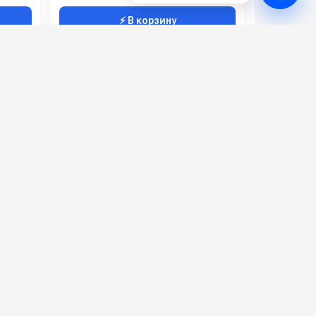
⚡ В корзину
I-SD240
6.37
65
2500
65