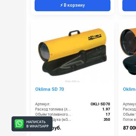
⚡ В корзину
Oklima SD 70
Oklim
Артикул:
OKLI-SD70
Артикул
Расход топлива (л/ч):
1.97
Объём топливного бака (л):
17
Поток воздуха (м3/час):
350
Тепловая мощность / производительность (кВт):
20
52 000 руб.
87 00