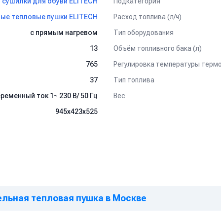
Подкатегория
сушилки для обуви ELITECH
Расход топлива (л/ч)
ые тепловые пушки ELITECH
Тип оборудования
с прямым нагревом
Объём топливного бака (л)
13
Регулировка температуры терм
765
Тип топлива
37
Вес
ременный ток 1~ 230 В/ 50 Гц
945х423х525
ельная тепловая пушка в Москве