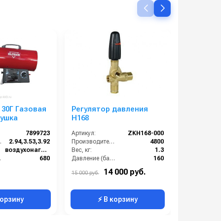
 30Г Газовая
Регулятор давления
ELMOS GH
пушка
H168
тепловая
7899723
Артикул:
ZKH168-000
Артикул:
л/ч):
2.94,3.53,3.92
Производительность (л/ч):
4800
воздухонагреватель
Вес, кг:
1.3
ас):
680
Давление (бар):
160
Нет
Страна-производитель:
Италия
14 000 руб.
7 500 руб
15 000 руб.
выходе (°C):
260
корзину
⚡ В корзину
⚡ 