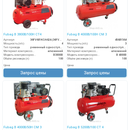
Fubag B 3800B/100H CT4
Fubag B 4000B/100H СМ 3
Артикул
36FV601KOA624 (36FV601KOA535)
Артикул
45681564
Мощность (л/с)
4
Мощность (л/с)
3
Тип привода
ременный одноступенчатый
Тип привода
ременный одноступенчатый
Материал компрессорной головки
алюминий
Материал компрессорной головки
алюминий
Модель компрессорной головки
B3800B
Модель компрессорной головки
B 4000B
Объём ресивера (л)
100
Объём ресивера (л)
100
Цена
Цена
Запрос цены
Запрос цены
Fubag B 4000B/50H СМ 3
Fubag B 5200B/100 СТ 4