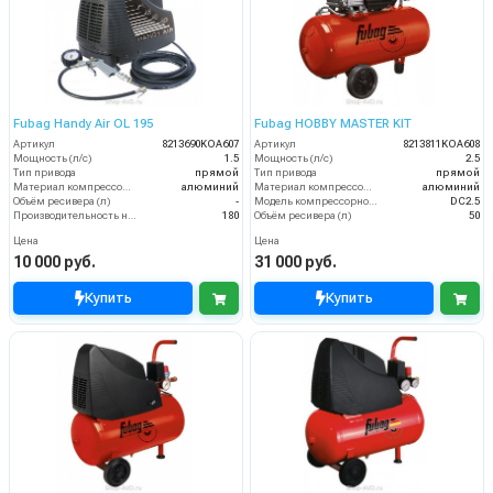
Fubag Handy Air OL 195
Fubag HOBBY MASTER KIT
Артикул
8213690KOA607
Артикул
8213811KOA608
Мощность (л/с)
1.5
Мощность (л/с)
2.5
Тип привода
прямой
Тип привода
прямой
Материал компрессорной головки
алюминий
Материал компрессорной головки
алюминий
Объём ресивера (л)
-
Модель компрессорной головки
DC2.5
Производительность на выходе (л/мин)
180
Объём ресивера (л)
50
Цена
Цена
10 000 руб.
31 000 руб.
Купить
Купить