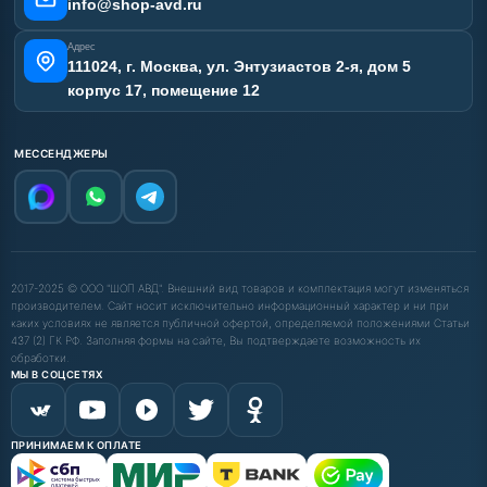
info@shop-avd.ru
Адрес
111024, г. Москва, ул. Энтузиастов 2-я, дом 5
корпус 17, помещение 12
МЕССЕНДЖЕРЫ
2017-2025 © ООО "ШОП АВД". Внешний вид товаров и комплектация могут изменяться
производителем. Сайт носит исключительно информационный характер и ни при
каких условиях не является публичной офертой, определяемой положениями Статьи
437 (2) ГК РФ. Заполняя формы на сайте, Вы подтверждаете возможность их
обработки.
МЫ В СОЦСЕТЯХ
ПРИНИМАЕМ К ОПЛАТЕ