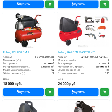
Купить
Купить
Fubag FC 2/50 CM 2
Fubag GARDEN MASTER KIT
Артикул
FCDV404KOA618
Артикул
8213801KOA605 (8213801KOA543)
Мощность (л/с)
2
Мощность (л/с)
1
Тип привода
прямой
Тип привода
прямой
Материал компрессорной головки
алюминий
Материал компрессорной головки
алюминий
Модель компрессорной головки
FC2
Объём ресивера (л)
24
Объём ресивера (л)
50
Производительность на выходе (л/мин)
180
Цена
Цена
18 000 руб.
24 000 руб.
Купить
Купить