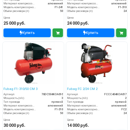
Материал компрессорной головки
алюминий
Материал компрессорной головки
алюминий
Модель компрессорной головки
F1-241
Модель компрессорной головки
F1-310
Объём ресивера (л)
50
Объём ресивера (л)
24
Цена
Цена
25 000 руб.
24 000 руб.
Купить
Купить
Fubag F1-310/50 CM 3
Fubag FC 2/24 CM 2
Артикул
76DC504KOA616
Артикул
FCCC404KOA617
Мощность (л/с)
3
Мощность (л/с)
2
Тип привода
прямой
Тип привода
прямой
Материал компрессорной головки
алюминий
Материал компрессорной головки
алюминий
Модель компрессорной головки
F1-310
Модель компрессорной головки
FC2
Объём ресивера (л)
50
Объём ресивера (л)
24
Цена
Цена
30 000 руб.
14 000 руб.