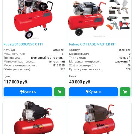
Fubag B10000B/270 CT11
Fubag COTTAGE MASTER KIT
Артикул
45681601
Артикул
45681861
Мощность (л/с)
11
Мощность (л/с)
3
Тип привода
ременный одноступенчатый
Тип привода
прямой
Материал компрессорной головки
алюминий
Материал компрессорной головки
алюминий
Модель компрессорной головки
B10000B
Объём ресивера (л)
50
Объём ресивера (л)
270
Производительность на выходе (л/мин)
360
Цена
Цена
117 000 руб.
40 000 руб.
Купить
Купить