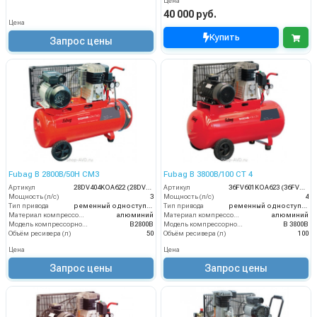
Цена
40 000 руб.
Цена
Купить
Запрос цены
Fubag B 2800B/50H CM3
Fubag B 3800B/100 CT 4
Артикул
28DV404KOA622 (28DV404KOA533)
Артикул
36FV601KOA623 (36FV601KOA110)
Мощность (л/с)
3
Мощность (л/с)
4
Тип привода
ременный одноступенчатый
Тип привода
ременный одноступенчатый
Материал компрессорной головки
алюминий
Материал компрессорной головки
алюминий
Модель компрессорной головки
B2800B
Модель компрессорной головки
B 3800В
Объём ресивера (л)
50
Объём ресивера (л)
100
Цена
Цена
Запрос цены
Запрос цены