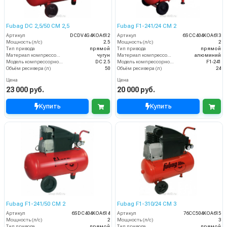
Fubag DC 2,5/50 CM 2,5
Fubag F1-241/24 CM 2
Артикул
DCDV4G4KOA612
Артикул
6SCC404KOA613
Мощность (л/с)
2.5
Мощность (л/с)
2
Тип привода
прямой
Тип привода
прямой
Материал компрессорной головки
чугун
Материал компрессорной головки
алюминий
Модель компрессорной головки
DC 2.5
Модель компрессорной головки
F1-241
Объём ресивера (л)
50
Объём ресивера (л)
24
Цена
Цена
23 000 руб.
20 000 руб.
Купить
Купить
Fubag F1-241/50 CM 2
Fubag F1-310/24 CM 3
Артикул
6SDC404KOA614
Артикул
76CC504KOA615
Мощность (л/с)
2
Мощность (л/с)
3
Тип привода
прямой
Тип привода
прямой