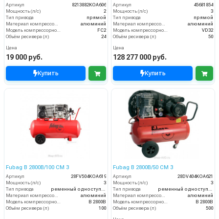
Артикул
8213882KOA606
Артикул
45681854
Мощность (л/с)
2
Мощность (л/с)
3
Тип привода
прямой
Тип привода
прямой
Материал компрессорной головки
алюминий
Материал компрессорной головки
алюминий
Модель компрессорной головки
FC2
Модель компрессорной головки
VD32
Объём ресивера (л)
24
Объём ресивера (л)
50
Цена
Цена
19 000 руб.
128 277 000 руб.
Купить
Купить
Fubag B 2800B/100 CM 3
Fubag B 2800B/50 CM 3
Артикул
28FV504KOA619
Артикул
28DV404KOA621
Мощность (л/с)
3
Мощность (л/с)
3
Тип привода
ременный одноступенчатый
Тип привода
ременный одноступенчатый
Материал компрессорной головки
алюминий
Материал компрессорной головки
алюминий
Модель компрессорной головки
B 2800B
Модель компрессорной головки
B 2800B
Объём ресивера (л)
100
Объём ресивера (л)
500