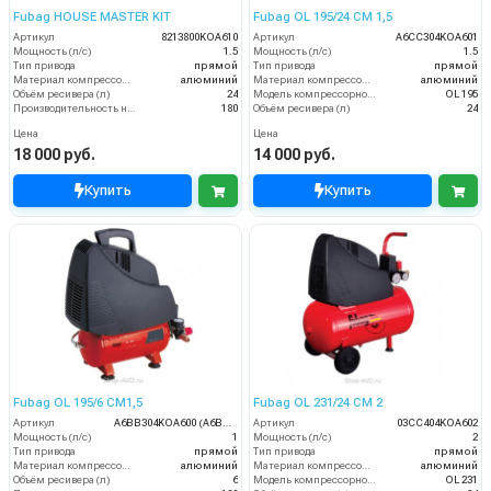
Fubag HOUSE MASTER KIT
Fubag OL 195/24 CM 1,5
Артикул
8213800KOA610
Артикул
A6CC304KOA601
Мощность (л/с)
1.5
Мощность (л/с)
1.5
Тип привода
прямой
Тип привода
прямой
Материал компрессорной головки
алюминий
Материал компрессорной головки
алюминий
Объём ресивера (л)
24
Модель компрессорной головки
OL 195
Производительность на выходе (л/мин)
180
Объём ресивера (л)
24
Цена
Цена
18 000 руб.
14 000 руб.
Купить
Купить
Fubag OL 195/6 CM1,5
Fubag OL 231/24 CM 2
Артикул
A6BB304KOA600 (A6BB304KOA544)
Артикул
03CC404KOA602
Мощность (л/с)
1
Мощность (л/с)
2
Тип привода
прямой
Тип привода
прямой
Материал компрессорной головки
алюминий
Материал компрессорной головки
алюминий
Объём ресивера (л)
6
Модель компрессорной головки
OL 231