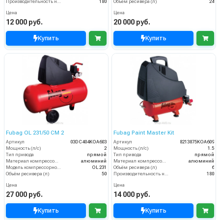
Производительность на выходе (л/мин)
180
Объём ресивера (л)
24
Цена
Цена
12 000 руб.
20 000 руб.
Купить
Купить
Fubag OL 231/50 CM 2
Fubag Paint Master Kit
Артикул
03DC404KOA603
Артикул
8213875KOA609
Мощность (л/с)
2
Мощность (л/с)
1.5
Тип привода
прямой
Тип привода
прямой
Материал компрессорной головки
алюминий
Материал компрессорной головки
алюминий
Модель компрессорной головки
OL 231
Объём ресивера (л)
6
Объём ресивера (л)
50
Производительность на выходе (л/мин)
180
Цена
Цена
27 000 руб.
14 000 руб.
Купить
Купить