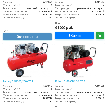
Артикул
45681557
Артикул
45681502
Мощность (л/с)
3
Мощность (л/с)
4
Тип привода
ременный одноступенчатый
Тип привода
ременный одноступенчатый
Материал компрессорной головки
алюминий
Материал компрессорной головки
алюминий
Модель компрессорной головки
B 4000B
Модель компрессорной головки
B 5200B
Объём ресивера (л)
50
Объём ресивера (л)
100
Цена
61 000 руб.
Цена
Купить
Запрос цены
Fubag B 5200B/200 СТ 4
Fubag B 6800B/100 СТ 5
Артикул
45681519
Артикул
45681526
Мощность (л/с)
4
Мощность (л/с)
5
Тип привода
ременный одноступенчатый
Тип привода
ременный одноступенчатый
Материал компрессорной головки
алюминий
Материал компрессорной головки
алюминий
Модель компрессорной головки
B 5200B
Модель компрессорной головки
B 6800B
Объём ресивера (л)
200
Объём ресивера (л)
100