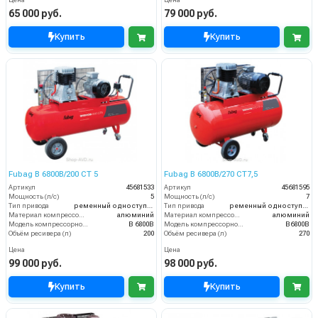
Цена
Цена
65 000 руб.
79 000 руб.
Купить
Купить
Fubag B 6800B/200 СТ 5
Fubag B 6800B/270 CT7,5
Артикул
45681533
Артикул
45681595
Мощность (л/с)
5
Мощность (л/с)
7
Тип привода
ременный одноступенчатый
Тип привода
ременный одноступенчатый
Материал компрессорной головки
алюминий
Материал компрессорной головки
алюминий
Модель компрессорной головки
B 6800B
Модель компрессорной головки
B6800B
Объём ресивера (л)
200
Объём ресивера (л)
270
Цена
Цена
99 000 руб.
98 000 руб.
Купить
Купить