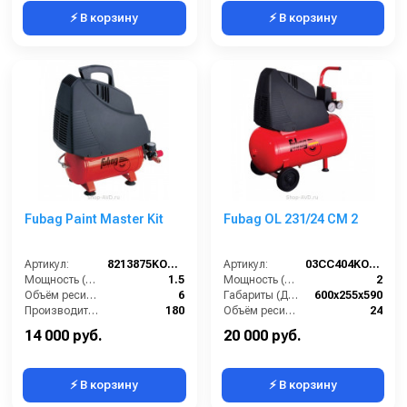
⚡ В корзину
⚡ В корзину
Fubag Paint Master Kit
Fubag OL 231/24 CM 2
Артикул:
8213875KOA609
Артикул:
03CC404KOA602
Мощность (л/с):
1.5
Мощность (л/с):
2
Объём ресивера (л):
6
Габариты (ДхШхВ):
600х255х590
Производительность на выходе (л/мин):
180
Объём ресивера (л):
24
Рабочее давление (PSI):
116
Производительность на выходе (л/мин):
230
14 000 руб.
20 000 руб.
⚡ В корзину
⚡ В корзину