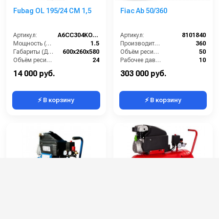
Fubag OL 195/24 CM 1,5
Fiac Ab 50/360
Артикул:
A6CC304KOA601
Артикул:
8101840
Мощность (л/с):
1.5
Производительность (л/мин):
360
Габариты (ДхШхВ):
600х260х580
Объём ресивера (л):
50
Объём ресивера (л):
24
Рабочее давление (бар):
10
Производительность на выходе (л/мин):
180
Мощность (кВт):
2.2
14 000 руб.
303 000 руб.
⚡ В корзину
⚡ В корзину
Поршневой компрессор
Fiac Cosmos 50
Remeza СБ4/С-24.J1047B