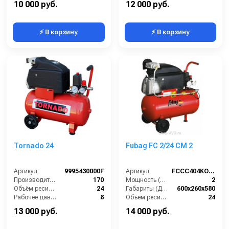
10 000 руб.
12 000 руб.
⚡ В корзину
⚡ В корзину
Tornаdo 24
Fubag FC 2/24 CM 2
Артикул:
9995430000F
Артикул:
FCCC404KOA617
Производительность (л/мин):
170
Мощность (л/с):
2
Объём ресивера (л):
24
Габариты (ДхШхВ):
600х260х580
Рабочее давление (бар):
8
Объём ресивера (л):
24
Мощность (кВт):
1.5
Производительность на выходе (л/мин):
222
13 000 руб.
14 000 руб.