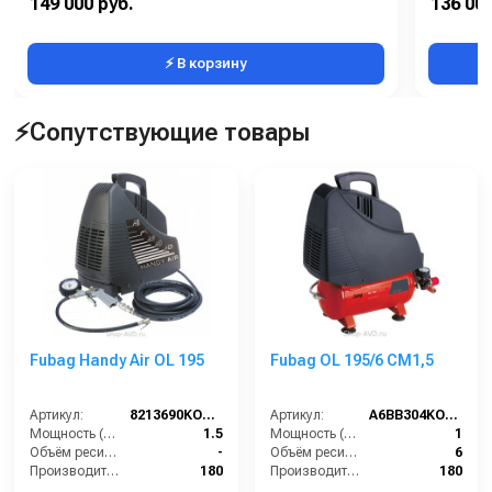
149 000 руб.
136 000
Производительность (л/мин):
222
В коробке
⚡ В корзину
⚡Сопутствующие товары
Fubag Handy Air OL 195
Fubag OL 195/6 CM1,5
Артикул:
8213690KOA607
Артикул:
A6BB304KOA600 (A6BB304KOA544)
Мощность (л/с):
1.5
Мощность (л/с):
1
Объём ресивера (л):
-
Объём ресивера (л):
6
Производительность на выходе (л/мин):
180
Производительность на выходе (л/мин):
180
Рабочее давление (PSI):
116
Рабочее давление (PSI):
116