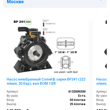
Москве
Насос мембранный Comet® серия ВP241 (222
Насос 
л/мин; 20 бар); вал ВОМ 13/8
л/мин; 
Артикул:
6132000200
Артикул:
By-pass:
Есть
By-pass:
Вход:
50 ёлочка
Вход:
Выход:
25 ёлочка
Выход:
Материал:
Анодированный алюминий
Материал