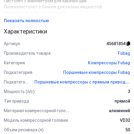
Пистолет с манометром для накачки шин.
Пневмопистолет с бачком для вязких жидкостей.
Комплект из трёх наконечников.
Краскораспылитель с верхним бачком на 0.5 л.
Показать полностью
Пневмопистолет для продувки или мойки.
Характеристики
Насадка для продувки.
Домкрат.
Гибкий резиновый шланг длиной 5 м с быстроразъёмными
Артикул
45681854
соединениями.
Производитель товара
Fubag
Категория
Компрессоры Fubag
Подкатегория
Поршневые компрессоры Fubag
Подкатегория
Поршневые компрессоры с прямым приводом Fubag
Мощность (л/с)
3
Тип привода
прямой
Материал компрессорной головки
алюминий
Модель компрессорной головки
VD32
Объём ресивера (л)
50