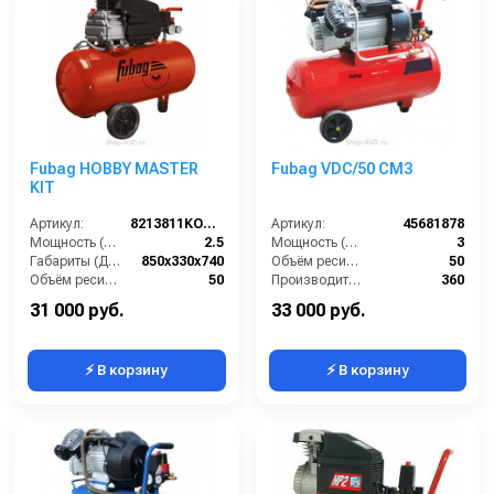
Fubag HOBBY MASTER
Fubag VDC/50 CM3
KIT
Артикул:
8213811KOA608
Артикул:
45681878
Мощность (л/с):
2.5
Мощность (л/с):
3
Габариты (ДхШхВ):
850х330х740
Объём ресивера (л):
50
Объём ресивера (л):
50
Производительность на выходе (л/мин):
360
Производительность на выходе (л/мин):
260
Рабочее давление (PSI):
116
31 000 руб.
33 000 руб.
⚡ В корзину
⚡ В корзину