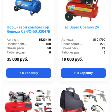
Поршневой компрессор
Fiac Super Cosmos 24
Remeza СБ4/С-50.J2047B
Артикул:
1523410
Артикул:
8101790
Производительность (л/мин):
400
Производительность (л/мин):
270
Объём ресивера (л):
50
Объём ресивера (л):
24
Рабочее давление (бар):
8
Рабочее давление (бар):
8
Мощность (кВт):
2.2
Мощность (кВт):
1.8
35 000 руб.
19 000 руб.
⚡ В корзину
⚡ В корзину