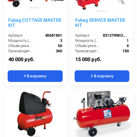
Fubag COTTAGE MASTER
Fubag SERVICE MASTER
KIT
KIT
Артикул:
45681861
Артикул:
8213790KOA604 (8213790KOA542)
Мощность (л/с):
3
Мощность (л/с):
1
Объём ресивера (л):
50
Объём ресивера (л):
6
Производительность на выходе (л/мин):
360
Производительность на выходе (л/мин):
180
Рабочее давление (PSI):
116
Рабочее давление (PSI):
116
40 000 руб.
15 000 руб.
⚡ В корзину
⚡ В корзину