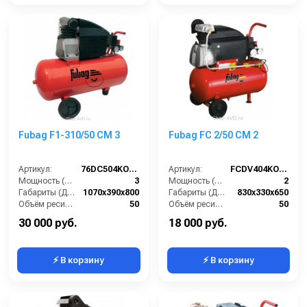
Fubag F1-310/50 CM 3
Fubag FC 2/50 CM 2
Артикул:
76DC504KOA616
Артикул:
FCDV404KOA618
Мощность (л/с):
3
Мощность (л/с):
2
Габариты (ДхШхВ):
1070х390х800
Габариты (ДхШхВ):
830х330х650
Объём ресивера (л):
50
Объём ресивера (л):
50
Производительность на выходе (л/мин):
310
Производительность на выходе (л/мин):
222
30 000 руб.
18 000 руб.
⚡ В корзину
⚡ В корзину