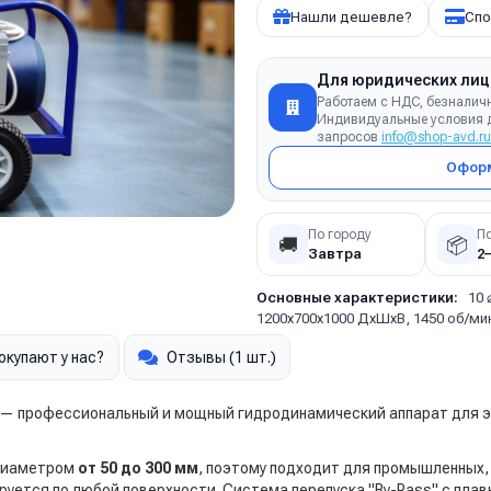
Нашли дешевле?
Спо
Для юридических лиц
Работаем с НДС, безналич
Индивидуальные условия д
запросов
info@shop-avd.ru
Оформ
По городу
П
🚚
📦
Завтра
2
Основные характеристики:
10 
1200х700х1000 ДхШхВ, 1450 об/ми
окупают у нас?
Отзывы (1 шт.)
— профессиональный и мощный гидродинамический аппарат для э
 диаметром
от 50 до 300 мм
, поэтому подходит для промышленных,
уется по любой поверхности. Система перепуска "By-Pass" с пла