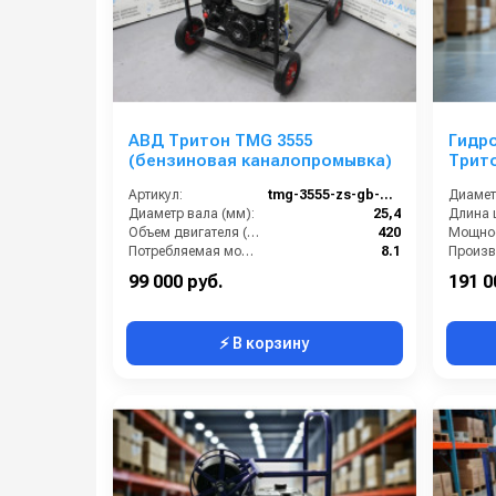
Универсальная
комбинированная
АВД Тритон TMG 3555
Гидр
(бензиновая каналопромывка)
Трито
Артикул:
tmg-3555-zs-gb-420-e
Диаметр вала (мм):
25,4
Длина 
Объем двигателя (см3):
420
Мощнос
Потребляемая мощность (кВт):
8.1
Производительность (л/мин):
21
99 000 руб.
191 0
⚡ В корзину