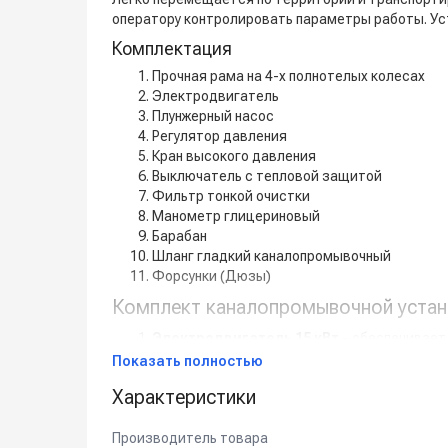
оператору контролировать параметры работы. Ус
Комплектация
Прочная рама на 4-х полнотелых колесах
Электродвигатель
Плунжерный насос
Регулятор давления
Кран высокого давления
Выключатель с тепловой защитой
Фильтр тонкой очистки
Манометр глицериновый
Барабан
Шланг гладкий каналопромывочный
Форсунки (Дюзы)
Комплект каналопромывочной устан
Электродвигатель 15 кВт
– обеспечивает
Насос высокого давления
– давление
20
Показать полностью
Плунжерный насос
– надежная подача вод
Характеристики
Система перепуска "By-Pass"
– плавная 
Барабан с напорным рукавом (100 м, Ø 1
Производитель товара
Прочная металлическая рама
– для усто