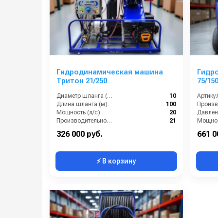
Гидродинамическая машина
Гидр
Тритон 21/250
75/15
Диаметр шланга (⌀) мм::
10
Артикул
Длина шланга (м):
100
Мощность (л/с):
20
Давлени
Производительность (л/мин):
21
Мощност
Мощнос
326 000 руб.
661 0
⚡ В корзину