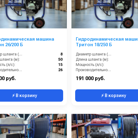
Сочетает прямоточные и радиальные струи
для комплексного удале
одинамическая машина
Гидродинамическая маши
н 26/200 Б
Тритон 18/250 Б
Диаметр шланга (⌀) мм::
8
Диаметр шланга (⌀) мм::
шланга (м):
50
Длина шланга (м):
ть (л/с):
15
Мощность (л/с):
Производительность (л/мин):
26
Производительность (л/мин):
00 руб.
191 000 руб.
⚡ В корзину
⚡ В корзину