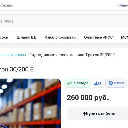
Сервис
пн–
сосы
Шланги ВД
Каналопромывки
Очистные АРОС
МС
очные машины
Гидродинамическая машина Тритон 30/200 Е
он 30/200 Е
На складе
КП
Лизинг
260 000 руб.
Купить сейчас