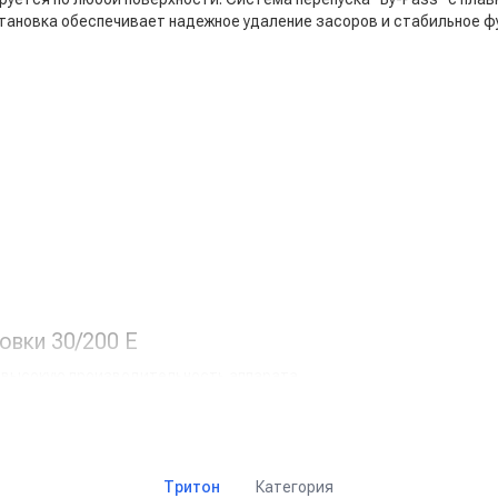
тановка обеспечивает надежное удаление засоров и стабильное 
овки 30/200 Е
 высокую производительность аппарата.
0 бар
, производительность
30 л/мин
.
ы и долговечность конструкции.
регулировка давления и защита системы от перегрузки.
0 мм)
– удобное хранение и подача шланга к рабочей зоне.
Категория
йчивости и удобства транспортировки.
Тритон