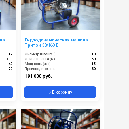
на
Гидродинамическая машина
Тритон 30/160 Б
12
Диаметр шланга (⌀) мм::
10
100
Длина шланга (м):
50
40
Мощность (л/с):
15
70
Производительность (л/мин):
30
191 000 руб.
⚡ В корзину