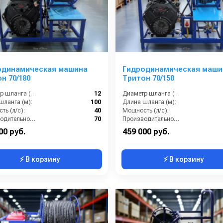
одинамическая машина
Гидродинамическая маши
н 70/180
Тритон 70/150
Диаметр шланга (⌀) мм::
12
Диаметр шланга (⌀) мм::
шланга (м):
100
Длина шланга (м):
ть (л/с):
40
Мощность (л/с):
Производительность (л/мин):
70
Производительность (л/мин):
00 руб.
459 000 руб.
⚡ В корзину
⚡ В корзину