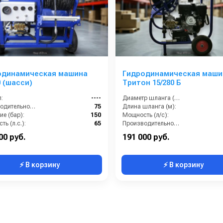
одинамическая машина
Гидродинамическая маши
0 (шасси)
Тритон 15/280 Б
:
----
Диаметр шланга (⌀) мм::
Производительность (л/мин):
75
Длина шланга (м):
е (бар):
150
Мощность (л/с):
ь (л.с.):
65
Производительность (л/мин):
ть (кВт):
22
00 руб.
191 000 руб.
⚡ В корзину
⚡ В корзину