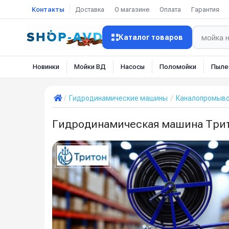
Контакты
Доставка
О магазине
Оплата
Гарантия
Каталог товаров
Новинки
Мойки ВД
Насосы
Поломойки
Пыле
Гидродинамические машины
Каналопромыв
Гидродинамическая машина Трит