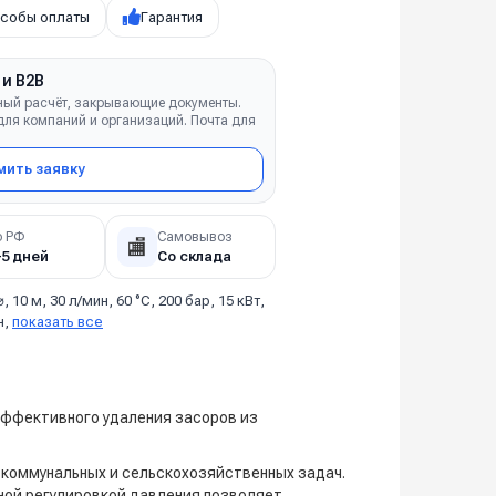
собы оплаты
Гарантия
 и B2B
ный расчёт, закрывающие документы.
ля компаний и организаций. Почта для
ить заявку
о РФ
Самовывоз
🏬
–5 дней
Со склада
⌀, 10 м, 30 л/мин, 60 °С, 200 бар, 15 кВт,
н,
показать все
ффективного удаления засоров из
 коммунальных и сельскохозяйственных задач.
вной регулировкой давления позволяет