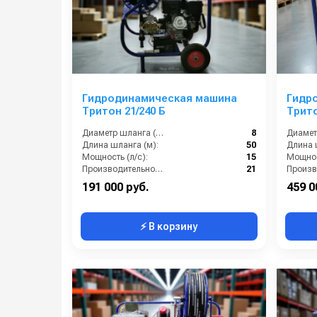
Гидродинамическая машина
Гидр
Тритон 21/240 Б
Трито
Диаметр шланга (⌀) мм::
8
Длина шланга (м):
50
Длина 
Мощность (л/с):
15
Мощнос
Производительность (л/мин):
21
191 000 руб.
459 0
⚡ В корзину