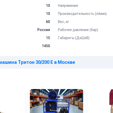
от загрязнений.
Напряжение
10
ения.
Производительность (л/мин)
10
Вес, кг
60
00 мм
Рабочее давление (бар)
Россия
 отложений
изации
Габариты (ДхШхВ)
15
льском хозяйстве и водоканалах
1450
чения
ашина Тритон 30/200 Е в Москве
м
 типа
и давления
пригодность
ого применения
Типы форсунок для каналопромывки