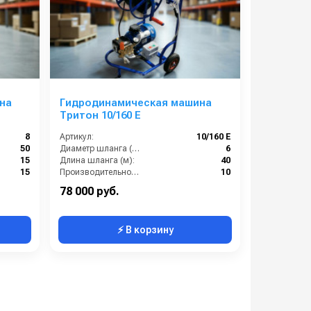
на
Гидродинамическая машина
Тритон 10/160 Е
8
Артикул:
10/160 Е
50
Диаметр шланга (⌀) мм::
6
15
Длина шланга (м):
40
15
Производительность (л/мин):
10
Температура жидкости (°С) max:
60
78 000 руб.
⚡ В корзину