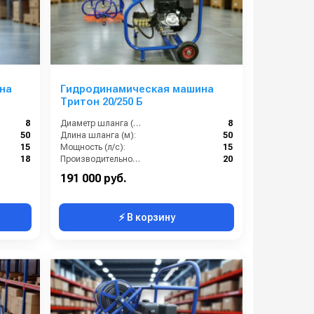
ния засоров.
на
Гидродинамическая машина
Тритон 20/250 Б
8
Диаметр шланга (⌀) мм::
8
50
Длина шланга (м):
50
15
Мощность (л/с):
15
18
Производительность (л/мин):
20
191 000 руб.
⚡ В корзину