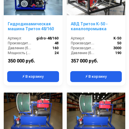
Гидродинамическая
АВД Тритон К-50 -
машина Тритон 48/160
каналопромывка
Артикул:
gidro-48/160
Артикул:
K-50
Производительность (л/мин):
48
Производительность (л/мин):
50
Давление (бар):
160
Производительность (л/ч):
3000
Мощность (л.с.):
24
Давление (бар):
190
Мощность (кВт):
18
Обороты двигателя (об/мин):
3000
350 000 руб.
357 000 руб.
⚡ В корзину
⚡ В корзину