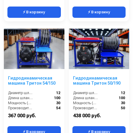
⚡ В корзину
⚡ В корзину
Гидродинамическая
Гидродинамическая
машина Тритон 54/150
машина Тритон 50/190
Диаметр шланга (⌀) мм::
12
Диаметр шланга (⌀) мм::
12
Длина шланга (м):
100
Длина шланга (м):
100
Мощность (л/с):
30
Мощность (л/с):
30
Производительность (л/мин):
54
Производительность (л/мин):
50
367 000 руб.
438 000 руб.
⚡ В корзину
⚡ В корзину