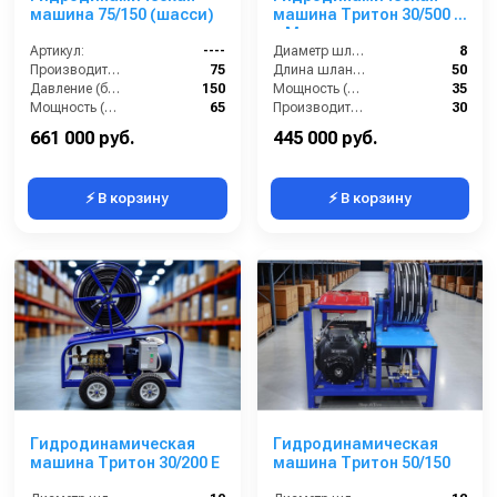
машина 75/150 (шасси)
машина Тритон 30/500 Б
+ Мотопомпа
Артикул:
----
Диаметр шланга (⌀) мм::
8
Производительность (л/мин):
75
Длина шланга (м):
50
Давление (бар):
150
Мощность (л/с):
35
Мощность (л.с.):
65
Производительность (л/мин):
30
Мощность (кВт):
22
661 000 руб.
445 000 руб.
⚡ В корзину
⚡ В корзину
Гидродинамическая
Гидродинамическая
машина Тритон 30/200 Е
машина Тритон 50/150