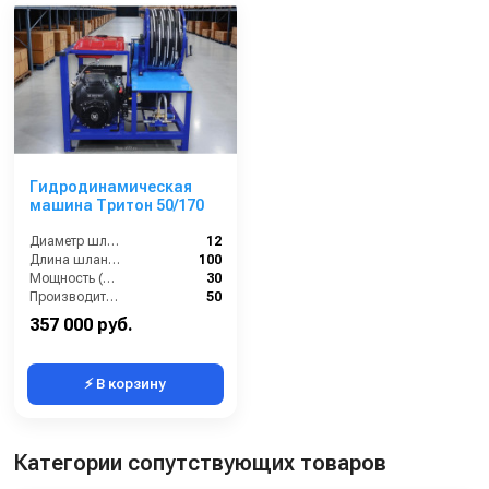
Гидродинамическая
машина Тритон 50/170
Диаметр шланга (⌀) мм::
12
Длина шланга (м):
100
Мощность (л/с):
30
Производительность (л/мин):
50
357 000 руб.
⚡ В корзину
Категории сопутствующих товаров