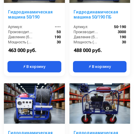
Гидродинамическая
Гидродинамическая
машина 50/190
машина 50/190 ПБ
Артикул:
----
Артикул:
50-190
Производительность (л/мин):
50
Производительность (л/ч):
3000
Давление (бар):
190
Давление (бар):
190
Мощность (л.с.):
30
Мощность (л.с.):
30
Мощность (кВт):
18
Мощность (кВт):
30
463 000 руб.
488 000 руб.
⚡ В корзину
⚡ В корзину
Гидродинамическая
Гидродинамическая