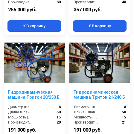
Производительность (л/мин):
30
Производительность (л/мин):
48
255 000 руб.
357 000 руб.
⚡ В корзину
⚡ В корзину
Гидродинамическая
Гидродинамическая
машина Тритон 20/250 Б
машина Тритон 21/240 Б
Диаметр шланга (⌀) мм::
8
Диаметр шланга (⌀) мм::
8
Длина шланга (м):
50
Длина шланга (м):
50
Мощность (л/с):
15
Мощность (л/с):
15
Производительность (л/мин):
20
Производительность (л/мин):
21
191 000 руб.
191 000 руб.