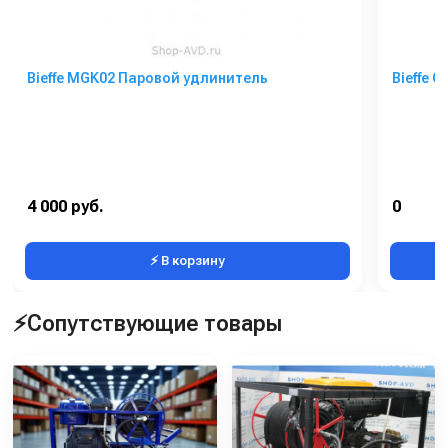
Bieffe MGK02 Паровой удлинитель
Bieffe 
4 000 руб.
0
⚡ В корзину
⚡Сопутствующие товары