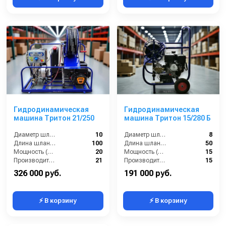
Гидродинамическая
Гидродинамическая
машина Тритон 21/250
машина Тритон 15/280 Б
Диаметр шланга (⌀) мм::
10
Диаметр шланга (⌀) мм::
8
Длина шланга (м):
100
Длина шланга (м):
50
Мощность (л/с):
20
Мощность (л/с):
15
Производительность (л/мин):
21
Производительность (л/мин):
15
326 000 руб.
191 000 руб.
⚡ В корзину
⚡ В корзину