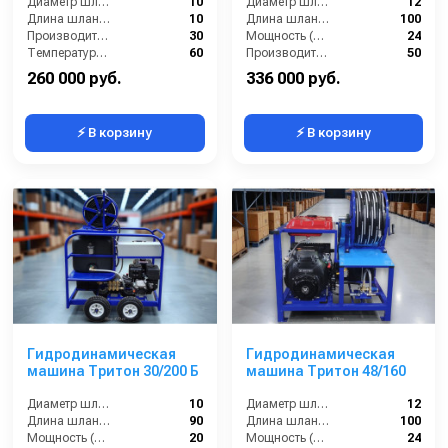
Диаметр шланга (⌀) мм::
10
Диаметр шланга (⌀) мм::
12
Длина шланга (м):
10
Длина шланга (м):
100
Производительность (л/мин):
30
Мощность (л/с):
24
Температура жидкости (°С) max:
60
Производительность (л/мин):
50
260 000 руб.
336 000 руб.
⚡ В корзину
⚡ В корзину
Гидродинамическая
Гидродинамическая
машина Тритон 30/200 Б
машина Тритон 48/160
Диаметр шланга (⌀) мм::
10
Диаметр шланга (⌀) мм::
12
Длина шланга (м):
90
Длина шланга (м):
100
Мощность (л/с):
20
Мощность (л/с):
24