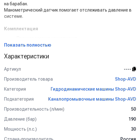
на барабан.
Манометрический датчик помогает отслеживать давление в
системе.
Комплектация
Прочная рамная конструкция
Бензиновый двигатель
Показать полностью
Плунжерный насос
Характеристики
Комплект отбора мощности
Устройство натяжки клиновых ремней
Артикул
----
Барабан для шланга высокого давления
Облегченный рукав для прочистки труб 100м 1/2
Производитель товара
Shop-AVD
Топливный бак 20л
Аккумулятор 12V
Категория
Гидродинамические машины Shop-AVD
Фреза прочистная - пробивная
Подкатегория
Каналопромывочные машины Shop-AVD
Фильтр тонкой очистки
Производительность (л/мин)
50
Давление (бар)
190
Мощность (л.с.)
30
Страна-производитель
Россия