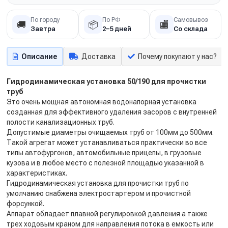
По городу
По РФ
Самовывоз
🚚
📦
🏬
Завтра
2–5 дней
Со склада
Описание
Доставка
Почему покупают у нас?
Гидродинамическая установка 50/190 для прочистки
труб
Это очень мощная автономная водонапорная установка
созданная для эффективного удаления засоров с внутренней
полости канализационных труб.
Допустимые диаметры очищаемых труб от 100мм до 500мм.
Такой агрегат может устанавливаться практически во все
типы автофургонов, автомобильные прицепы, в грузовые
кузова и в любое место с полезной площадью указанной в
характеристиках.
Гидродинамическая установка для прочистки труб по
умолчанию снабжена электростартером и прочистной
форсункой.
Аппарат обладает плавной регулировкой давления а также
трех ходовым краном для направления потока в емкость или