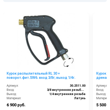
Курок распылительный RL 30 +
Курок 
поворот.фит.SW6. вход 3/8г; выход 1/4г.
дренажом RL 37 + по
выход 1
Артикул:
30.2511.00
Артикул:
Вход:
3/8 внутренняя резьба вращающаяся
Вход:
Выход:
1/4 внутренняя резьба
Выход:
Материал:
Латунь
Материал
Производительность (л/мин):
40
6 900 руб.
5 500 р
В коробке:
20
В коробке