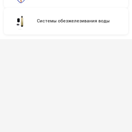
Системы обезжелезивания воды
Подпишитесь на наши каналы и будьте в
курсе
Новинки оборудования, обзоры, акции и полезные советы — в
наших официальных каналах.
Всё для клининга и автомоек: установки высокого давления и уборочная
техника под ключ.