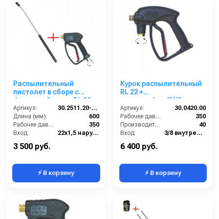
Распылительный
Курок распылительный
пистолет в сборе с
RL 22 +
форсункой курок RL 30 +
поворот.фит.SW8. вход
поворот.фит.SМ22х1,5ш
Артикул:
30.2511.20-600 ZINK PA
3/8 г; выход 1/4г.
Артикул:
30.0420.00
600 мм. (Изогнутый)
Длина (мм):
600
Рабочее давление (бар):
350
Рабочее давление (бар):
350
Производительность (л/мин):
40
Вход:
22х1,5 наружняя резьба вращающаяся
Вход:
3/8 внутренняя резьба вращающаяся
Выход:
Форсунка
Выход:
1/4 внутренняя резьба
3 500 руб.
6 400 руб.
⚡ В корзину
⚡ В корзину