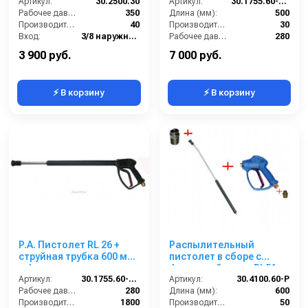
Артикул:
30.2500.30
М22х1,5ш 500 мм. нерж.
Артикул:
30.1755.60-500 SS PA
Рабочее давление (бар):
350
(Прямое)
Длина (мм):
500
Производительность (л/мин):
40
Производительность (л/мин):
30
Вход:
3/8 наружняя резьба
Рабочее давление (бар):
280
Выход:
1/4 внутренняя резьба
Вход:
22х1,5 наружняя резьба
3 900 руб.
7 000 руб.
⚡ В корзину
⚡ В корзину
P.A. Пистолет RL 26 +
Распылительный
струйная трубка 600 мм
пистолет в сборе с
+ форсунка
форсункой курок RL51
Артикул:
30.1755.60-600 ZINK
Артикул:
М22х1,5ш 600 мм (нерж).
30.4100.60-P
Рабочее давление (бар):
280
Длина (мм):
600
Производительность (л/ч):
1800
Производительность (л/мин):
50