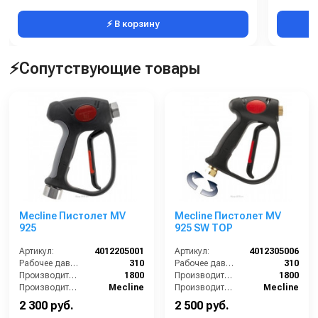
⚡ В корзину
⚡Сопутствующие товары
Mecline Пистолет MV
Mecline Пистолет MV
925
925 SW TOP
Артикул:
4012205001
Артикул:
4012305006
Рабочее давление (бар):
310
Рабочее давление (бар):
310
Производительность (л/ч):
1800
Производительность (л/ч):
1800
Производитель:
Mecline
Производитель:
Mecline
2 300 руб.
2 500 руб.