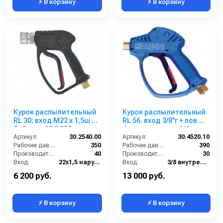
⚡ В корзину
⚡ В корзину
Курок распылительный
Курок распылительный
RL 30; вход М22 х 1,5ш +
RL 56. вход 3/8''г + пов.
байонет ARS 350
фиттинг; выход 1/4г.
Артикул:
30.2540.00
Артикул:
30.4520.10
Рабочее давление (бар):
350
Рабочее давление (бар):
390
Производительность (л/мин):
40
Производительность (л/мин):
30
Вход:
22х1,5 наружняя резьба
Вход:
3/8 внутренняя резьба вращающаяся
Выход:
БРС (мама)
Выход:
1/4 внутренняя резьба
6 200 руб.
13 000 руб.
⚡ В корзину
⚡ В корзину