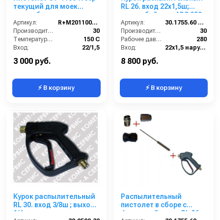
текущий для моек
RL 26. вход 22x1,5ш;
самообслуживания,
выход байонет ARS 350
220bar, вход-3/8 вращ,
Артикул:
R+M201100530
Артикул:
30.1755.60 ARS350
выход-1/4 внут. 50 шт. в
Производительность (л/мин):
30
Производительность (л/мин):
30
упаковке
Температура (°C):
150 С
Рабочее давление (бар):
280
Вход:
22/1,5
Вход:
22х1,5 наружняя резьба
Давление:
220
Выход:
БРС (мама)
3 000 руб.
8 800 руб.
⚡ В корзину
⚡ В корзину
Курок распылительный
Распылительный
RL 30. вход 3/8ш ; выход
пистолет в сборе с
1/4г.
форсункой курок RL 26