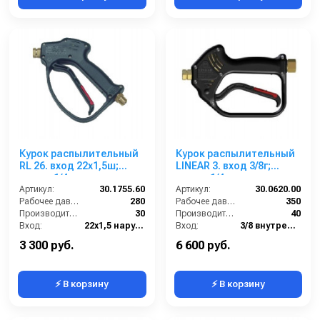
Курок распылительный
Курок распылительный
RL 26. вход 22x1,5ш;
LINEAR 3. вход 3/8г;
выход 1/4г.
выход 1/4г.
Артикул:
30.1755.60
Артикул:
30.0620.00
Рабочее давление (бар):
280
Рабочее давление (бар):
350
Производительность (л/мин):
30
Производительность (л/мин):
40
Вход:
22х1,5 наружняя резьба
Вход:
3/8 внутренняя резьба
Выход:
1/4 внутренняя резьба
Выход:
1/4 внутренняя резьба
3 300 руб.
6 600 руб.
⚡ В корзину
⚡ В корзину