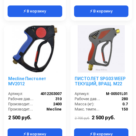
⚡ В корзину
⚡ В корзину
Mecline Пистолет
ПИСТОЛЕТ SРG03 WEEP
MV2012
ТЕКУЩИЙ, ВРАЩ. M22
Артикул:
4012203007
Артикул:
M-00501L01
Рабочее давление (бар):
310
Рабочее давление (бар):
280
Производительность (л/ч):
2400
Масса (кг):
0.7
Производитель:
Mecline
Макс. температура воды на входе (°C):
150
Производитель:
TOR (Китай)
2 500 руб.
2 500 руб.
2 700 руб.
⚡ В корзину
⚡ В корзину