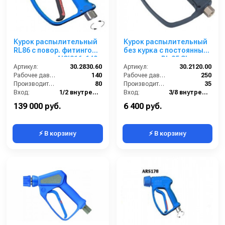
Курок распылительный
Курок распылительный
RL86 с повор. фитингом,
без курка с постоянным
нерж. сталь AISI316, 140
дренажем RL 35 SL , вход
бар; вход 1/2г, выход
Артикул:
30.2830.60
3/8г. поворот.; выход
Артикул:
30.2120.00
1/2г
Рабочее давление (бар):
140
1/4г.
Рабочее давление (бар):
250
Производительность (л/мин):
80
Производительность (л/мин):
35
Вход:
1/2 внутренняя резьба вращающаяся
Вход:
3/8 внутренняя резьба вращающаяся
Выход:
1/2 внутренняя резьба
Выход:
1/4 внутренняя резьба
139 000 руб.
6 400 руб.
⚡ В корзину
⚡ В корзину