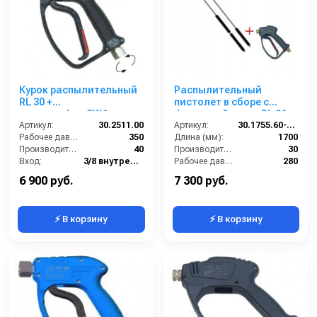
Курок распылительный
Распылительный
RL 30 +
пистолет в сборе с
поворот.фит.SW6. вход
форсункой курок RL 26
Артикул:
3/8г; выход 1/4г.
30.2511.00
М22х1,5ш 1700 мм.
Артикул:
30.1755.60-1700ZINK PA26
Рабочее давление (бар):
350
(Изогнутый)
Длина (мм):
1700
Производительность (л/мин):
40
Производительность (л/мин):
30
Вход:
3/8 внутренняя резьба вращающаяся
Рабочее давление (бар):
280
Выход:
1/4 внутренняя резьба
Вход:
22х1,5 наружняя резьба
6 900 руб.
7 300 руб.
⚡ В корзину
⚡ В корзину