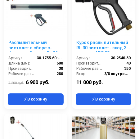
Распылительный
Курок распылительный
пистолет в сборе с
RL 30 пистолет . вход 3/8
форсункой курок RL 26
г; выход ARS 23
М22х1,5ш 600 мм.
Артикул:
30.1755.60-600 PA 26
Артикул:
30.2540.30
(Нерж.)
Длина (мм):
600
Производительность (л/мин):
40
Производительность (л/мин):
30
Рабочее давление (бар):
350
Рабочее давление (бар):
280
Вход:
3/8 внутренняя резьба
Вход:
22х1,5 наружняя резьба
Материал:
Латунь
6 900 руб.
11 000 руб.
7 200 руб.
⚡ В корзину
⚡ В корзину