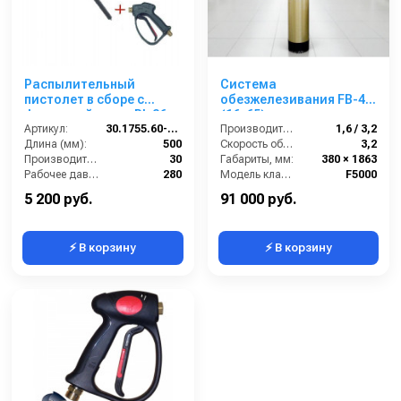
Распылительный
Система
пистолет в сборе с
обезжелезивания FB-4
форсункой курок RL 26
(16х65)
М22х1,5ш 500 мм.
Артикул:
30.1755.60-500 ZINK PA 26
Производительность (м3/час):
1,6 / 3,2
(Изогнутый)
Длина (мм):
500
Скорость обратной промывки (м³/ч):
3,2
Производительность (л/мин):
30
Габариты, мм:
380 × 1863
Рабочее давление (бар):
280
Модель клапана:
F5000
Вход:
22х1,5 наружняя резьба
5 200 руб.
91 000 руб.
⚡ В корзину
⚡ В корзину