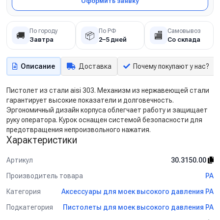
Оформить заявку
По городу
По РФ
Самовывоз
🚚
📦
🏬
Завтра
2–5 дней
Со склада
Описание
Доставка
Почему покупают у нас?
Пистолет из стали aisi 303. Механизм из нержавеющей стали
гарантирует высокие показатели и долговечность.
Эргономичный дизайн корпуса облегчает работу и защищает
руку оператора. Курок оснащен системой безопасности для
предотвращения непроизвольного нажатия.
Характеристики
Артикул
30.3150.00
Производитель товара
PA
Категория
Аксессуары для моек высокого давления PA
Подкатегория
Пистолеты для моек высокого давления PA