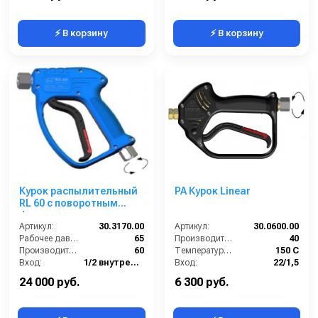
⚡ В корзину
⚡ В корзину
Курок распылительный
PA Курок Linear
RL 60 с поворотным
фитингом, нерж. сталь,
60 бар; вход 1/2г, выход
Артикул:
30.3170.00
Артикул:
30.0600.00
1/2г
Рабочее давление (бар):
65
Производительность (л/мин):
40
Производительность (л/мин):
60
Температура (°C):
150 С
Вход:
1/2 внутренняя резьба вращающаяся
Вход:
22/1,5
Выход:
1/2 внутренняя резьба
Давление:
250
24 000 руб.
6 300 руб.