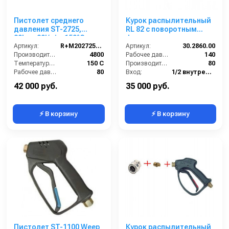
Пистолет среднего
Курок распылительный
давления ST-2725,
RL 82 с поворотным
80bar, 80l/min, 150°C,
фитингом, нерж. сталь,
1/2внут.вращ.-ST3100
Артикул:
R+M202725550
125 бар; вход 1/2г, выход
Артикул:
30.2860.00
муфта, нерж.сталь
Производительность (л/ч):
4800
ARS178
Рабочее давление (бар):
140
Температура (°C):
150 С
Производительность (л/мин):
80
Рабочее давление (бар):
80
Вход:
1/2 внутренняя резьба вращающаяся
Вход:
1/2
Выход:
БРС (мама)
42 000 руб.
35 000 руб.
⚡ В корзину
⚡ В корзину
Пистолет ST-1100 Weep
Курок распылительный