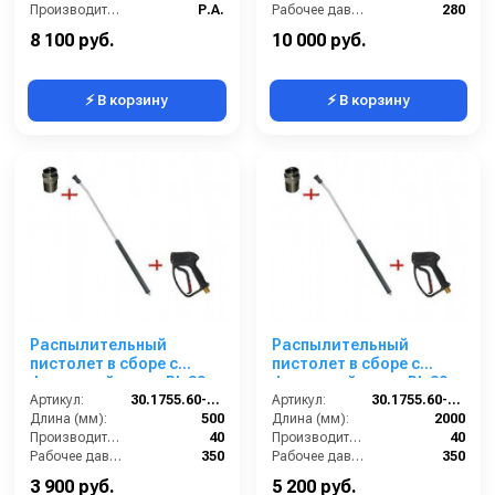
Производитель:
P.A.
Рабочее давление (бар):
280
Вход:
22х1,5 наружняя резьба
8 100 руб.
10 000 руб.
⚡ В корзину
⚡ В корзину
Распылительный
Распылительный
пистолет в сборе с
пистолет в сборе с
форсункой курок RL 30
форсункой курок RL 30
М22х1,5ш 500 мм.
Артикул:
30.1755.60-500 ZINK PA 30
М22х1,5ш 2000 мм.
Артикул:
30.1755.60-2000 ZINK PA30
(Изогнутый)
Длина (мм):
500
(Изогнутый)
Длина (мм):
2000
Производительность (л/мин):
40
Производительность (л/мин):
40
Рабочее давление (бар):
350
Рабочее давление (бар):
350
Вход:
22х1,5 наружняя резьба
Вход:
22х1,5 наружняя резьба
3 900 руб.
5 200 руб.