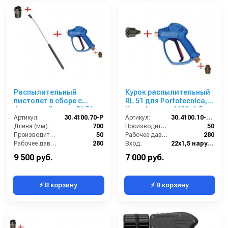
Распылительный
Курок распылительный
пистолет в сборе с
RL 51 для Portotecnica,
форсункой курок RL51
Kranzle; вход M22x1,5ш;
Артикул:
М22х1,5ш 700 мм (нерж).
30.4100.70-P
выход M22x1,5г
Артикул:
30.4100.10-PR
Длина (мм):
700
Производительность (л/мин):
50
Производительность (л/мин):
50
Рабочее давление (бар):
280
Рабочее давление (бар):
280
Вход:
22х1,5 наружняя резьба
Вход:
22х1,5 наружняя резьба
Выход:
22х1,5 внутренняя резьба
9 500 руб.
7 000 руб.
⚡ В корзину
⚡ В корзину