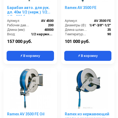
Барабан авто. для рук.
Ramex AV 3500 FE
дл. 40м 1/2 (нерж.) 1/2ш.
1/2г. 200 бар
Артикул:
AV 4500
Артикул:
AV 3500 FE
Рабочее давление (бар):
200
Диаметры (Ø):
1/4”-3/8”-1/2”
Длина (мм):
40000
Длина шланга ВД (м):
35
Вход:
1/2 наружняя резьба
Температура (°C):
90
Выход:
1/2 внутренняя резьба
Рабочее давление (бар):
200
157 000 руб.
101 000 руб.
⚡ В корзину
⚡ В корзину
Ramex AV 3500 FE Oil
Ramex из нержавеющей