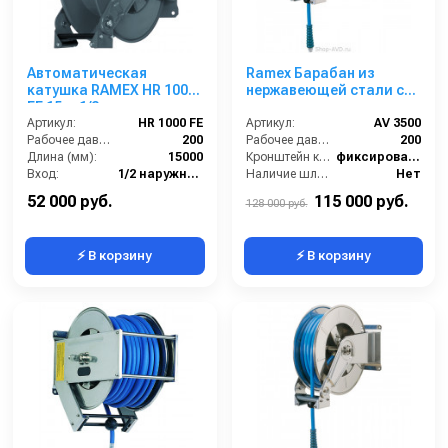
Автоматическая
Ramex Барабан из
катушка RAMEX HR 1000
нержавеющей стали с
FE 15 м 1/2
инерционным
Артикул:
HR 1000 FE
механизмом AV 3500
Артикул:
AV 3500
Рабочее давление (бар):
200
Рабочее давление (бар):
200
Длина (мм):
15000
Кронштейн катушки:
фиксированный
Вход:
1/2 наружняя резьба
Наличие шланга:
Нет
Материал:
Окрашенная сталь
Тип катушки:
открытая
52 000 руб.
115 000 руб.
128 000 руб.
⚡ В корзину
⚡ В корзину