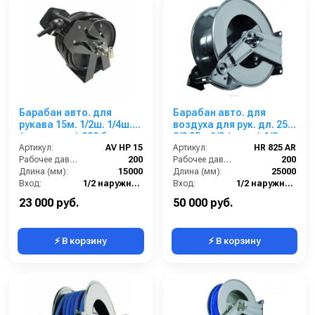
Барабан авто. для
Барабан авто. для
рукава 15м. 1/2ш. 1/4ш.
воздуха для рук. дл. 25м
(кр.+пласт.) 200 бар
3/8 25м 1/2 (нерж.) 1/2ш.
Артикул:
AV HP 15
1/2ш. 200 бар
Артикул:
HR 825 AR
Рабочее давление (бар):
200
Рабочее давление (бар):
200
Длина (мм):
15000
Длина (мм):
25000
Вход:
1/2 наружняя резьба
Вход:
1/2 наружняя резьба
Выход:
1/4 наружняя резьба
Материал:
Нержавейка AISI 304
23 000 руб.
50 000 руб.
⚡ В корзину
⚡ В корзину