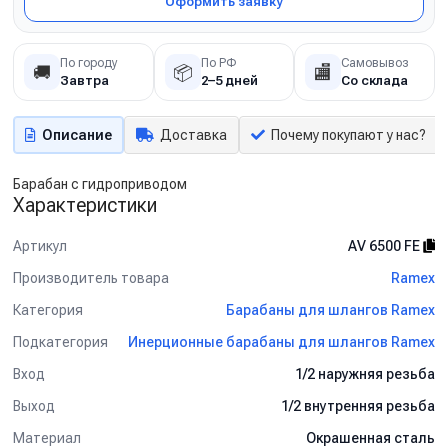
Оформить заявку
По городу
По РФ
Самовывоз
🚚
📦
🏬
Завтра
2–5 дней
Со склада
Описание
Доставка
Почему покупают у нас?
Барабан с гидроприводом
Характеристики
Артикул
AV 6500 FE
Производитель товара
Ramex
Категория
Барабаны для шлангов Ramex
Подкатегория
Инерционные барабаны для шлангов Ramex
Вход
1/2 наружняя резьба
Выход
1/2 внутренняя резьба
Материал
Окрашенная сталь