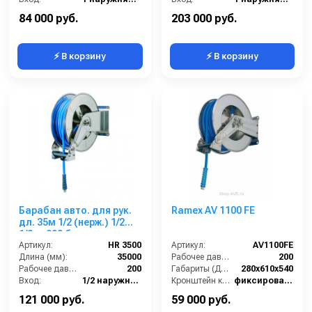
Материал:
Нерж. сталь 304
Материал:
Нержавеющая сталь
84 000 руб.
203 000 руб.
⚡ В корзину
⚡ В корзину
Барабан авто. для рук.
Ramex AV 1100 FE
дл. 35м 1/2 (нерж.) 1/2ш.
1/2ш. 200 бар
Артикул:
HR 3500
Артикул:
AV1100FE
Длина (мм):
35000
Рабочее давление (бар):
200
Рабочее давление (бар):
200
Габариты (ДхШхВ):
280x610x540
Вход:
1/2 наружняя резьба
Кронштейн катушки:
фиксированный
Материал:
Нерж. сталь 304
Наличие шланга:
Нет
121 000 руб.
59 000 руб.