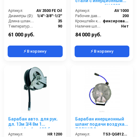
стали с инерционным
механизмом AV 1000
Артикул:
AV 3500 FE Oil
Артикул:
AV 1000
Диаметры (Ø):
1/4”-3/8”-1/2”
Рабочее давление (бар):
200
Длина шланга ВД (м):
35
Кронштейн катушки:
фиксированный
Температура (°C):
90
Наличие шланга:
Нет
Рабочее давление (бар):
200
Тип катушки:
открытая
61 000 руб.
84 000 руб.
⚡ В корзину
⚡ В корзину
Барабан авто. для рук.
Барабан инерционный
дл. 13м 3/4 8м 1
шланг подачи воздуха
(нерж.)1ш.1ш. 100 бар
TORNADO длина шланга
Артикул:
HR 1200
для намотки – 15м
Артикул:
TS3-QG812-15