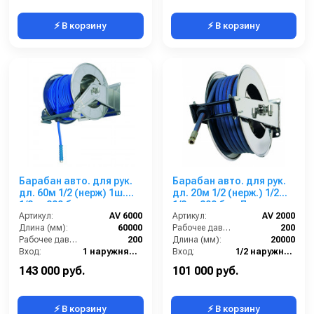
⚡ В корзину
⚡ В корзину
Барабан авто. для рук.
Барабан авто. для рук.
дл. 60м 1/2 (нерж) 1ш.
дл. 20м 1/2 (нерж.) 1/2ш.
1/2ш. 200 бар.
1/2ш. 200 бар Легкая
Артикул:
AV 6000
пружина
Артикул:
AV 2000
Длина (мм):
60000
Рабочее давление (бар):
200
Рабочее давление (бар):
200
Длина (мм):
20000
Вход:
1 наружняя резьба
Вход:
1/2 наружняя резьба
Выход:
1/2 наружняя резьба
Выход:
1/2 наружняя резьба
143 000 руб.
101 000 руб.
⚡ В корзину
⚡ В корзину