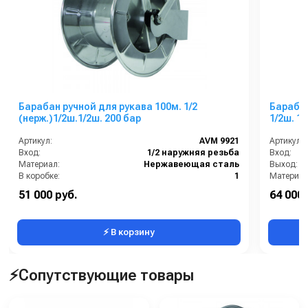
Барабан ручной для рукава 100м. 1/2
Барабан
(нерж.)1/2ш.1/2ш. 200 бар
1/2ш. 1
Артикул:
AVM 9921
Артикул:
Вход:
1/2 наружняя резьба
Вход:
Материал:
Нержавеющая сталь
Выход:
В коробке:
1
Материал
Вес, кг:
17
В коробке
51 000 руб.
64 000 
Диаметр наружный:
15
Вес, кг:
⚡ В корзину
⚡Сопутствующие товары