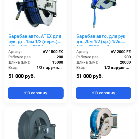
Барабан авто. ATEX для
Барабан авто. для рук.
рук. дл. 15м 1/2 (нерж.)
дл. 20м 1/2 (кр.) 1/2ш.
1/2ш. 1/2ш. 200 бар
1/2ш. 200 бар Легкая
Артикул:
AV 1500 EX
пружина
Артикул:
AV 2000 FE
Рабочее давление (бар):
200
Рабочее давление (бар):
200
Длина (мм):
15000
Длина (мм):
20000
Вход:
1/2 наружняя резьба
Вход:
1/2 наружняя резьба
Материал:
Нерж. сталь 304
Выход:
1/2 наружняя резьба
51 000 руб.
51 000 руб.
⚡ В корзину
⚡ В корзину