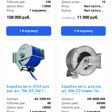
Рабочее давление (бар):
100
Длина шланга (м):
15
Длина (мм):
13000
Вход:
быстросъемное соединение M-type.
Вход:
1 наружняя резьба
Выход:
быстросъемное соединение F-type
Материал:
Нерж. сталь 304
Материал:
Нержавеющая сталь
108 000 руб.
11 000 руб.
12 000 руб.
⚡ В корзину
⚡ В корзину
Барабан авто. ATEX для
Барабан авто. для рук.
рук. дл. 18м 3/4 15м 1
дл. 60м 1/2 (нерж) 1ш.
(нерж.) 1ш. 1ш. 80 бар
1/2ш. 600 бар.
Артикул:
AV 2300 EX
Артикул:
HR 6000 600
Рабочее давление (бар):
80
Длина (мм):
60000
Длина (мм):
18000
Рабочее давление (бар):
600
Вход:
1 наружняя резьба
Вход:
1 наружняя резьба