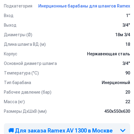
Подкатегория
Инерционные барабаны для шлангов Ramex
Вход
1”
Выход
3/4"
Диаметры (Ø)
18м 3/4
Длина шланга ВД (м)
18
Корпус
Нержавеющая сталь
Основной диаметр шланга
3/4"
Температура (°C)
90
Тип барабана
Инерционный
Рабочее давление (бар)
20
Масса (кг)
22
Размеры ДхШхВ (мм)
450х550х630
🚚 Для заказа Ramex AV 1300 в Москве