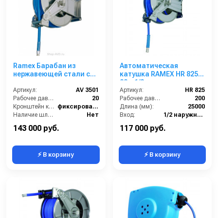
Ramex Барабан из
Автоматическая
нержавеющей стали с
катушка RAMEX HR 825
инерционным
22м 1/2
механизмом AV 3501
Артикул:
AV 3501
Артикул:
HR 825
Рабочее давление (бар):
20
Рабочее давление (бар):
200
Кронштейн катушки:
фиксированный
Длина (мм):
25000
Наличие шланга:
Нет
Вход:
1/2 наружняя резьба
Тип катушки:
открытая
Материал:
Нерж. сталь 304
143 000 руб.
117 000 руб.
⚡ В корзину
⚡ В корзину