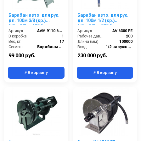
Барабан авто. для рук.
Барабан авто. для рук.
дл. 100м 3/8 (кр.)
дл. 100м 1/2 (кр.)
1/2ш.1/2ш. 600 бар
1/2ш.1/2ш. 200 бар
Артикул:
AVM 9110 600 FE
Артикул:
AV 6300 FE
В коробке:
1
Рабочее давление (бар):
200
Вес, кг:
17
Длина (мм):
100000
Сегмент:
Барабаны Ramex
Вход:
1/2 наружняя резьба
Выход:
1/2 наружняя резьба
99 000 руб.
230 000 руб.
⚡ В корзину
⚡ В корзину