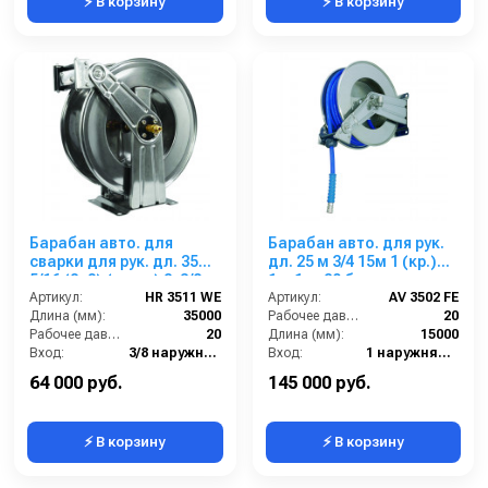
⚡ В корзину
⚡ В корзину
Барабан авто. для
Барабан авто. для рук.
сварки для рук. дл. 35м
дл. 25 м 3/4 15м 1 (кр.)
5/16 (8+8) (нерж.) 2x3/8ш.
1ш.1ш. 20 бар
2x3/8г. 20 бар
Артикул:
HR 3511 WE
Артикул:
AV 3502 FE
Длина (мм):
35000
Рабочее давление (бар):
20
Рабочее давление (бар):
20
Длина (мм):
15000
Вход:
3/8 наружняя резьба
Вход:
1 наружняя резьба
Материал:
Нержавеющая сталь
Выход:
1 наружняя резьба
64 000 руб.
145 000 руб.
⚡ В корзину
⚡ В корзину