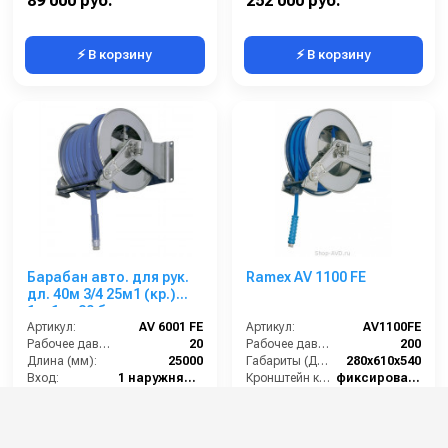
89 000 руб.
252 000 руб.
⚡ В корзину
⚡ В корзину
Барабан авто. для рук.
Ramex AV 1100 FE
дл. 40м 3/4 25м1 (кр.)
1ш.1ш. 20 бар
Артикул:
AV 6001 FE
Артикул:
AV1100FE
Рабочее давление (бар):
20
Рабочее давление (бар):
200
Длина (мм):
25000
Габариты (ДхШхВ):
280x610x540
Вход:
1 наружняя резьба
Кронштейн катушки:
фиксированный
Выход:
1 наружняя резьба
Наличие шланга:
Нет
211 000 руб.
59 000 руб.