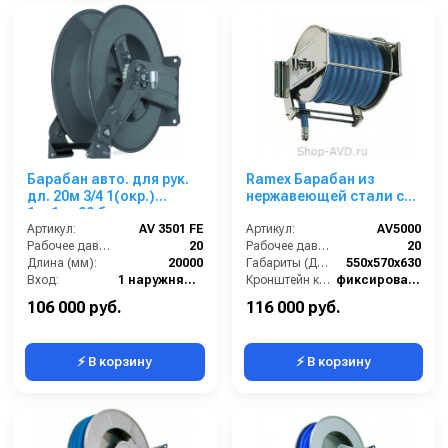
Барабан авто. для рук.
Ramex Барабан из
дл. 20м 3/4 1(окр.)
нержавеющей стали с
1ш.1ш. 20 бар
инерционным
Артикул:
AV 3501 FE
механизмом AV 5000
Артикул:
AV5000
Рабочее давление (бар):
20
Рабочее давление (бар):
20
Длина (мм):
20000
Габариты (ДхШхВ):
550x570x630
Вход:
1 наружняя резьба
Кронштейн катушки:
фиксированный
Выход:
1 наружняя резьба
Наличие шланга:
Нет
106 000 руб.
116 000 руб.
⚡ В корзину
⚡ В корзину