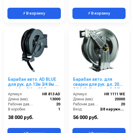
⚡ В корзину
⚡ В корзину
Барабан авто. AD BLUE
Барабан авто. для
для рук. дл.13м 3/4 8м 1
сварки для рук. дл. 20м
(кр.) 1ш. 3/4ш. 20 бар
5/16 (8+8) (нерж.) 2x3/8ш.
Артикул:
HR 813 AD
2x3/8г. 20 бар
Артикул:
HR 1111 WE
Длина (мм):
13000
Длина (мм):
20000
Рабочее давление (бар):
20
Рабочее давление (бар):
20
В коробке:
1
Вход:
3/8 наружняя резьба
Вес, кг:
19
Выход:
3/8 внутренняя резьба
38 000 руб.
56 000 руб.