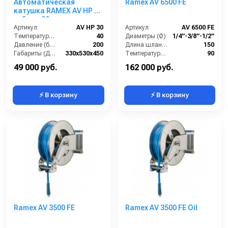
Автоматическая
Ramex AV 6500 FE
катушка RAMEX AV HP 30
гибрид 30м
Артикул:
AV HP 30
Артикул:
AV 6500 FE
Температура (°C):
40
Диаметры (Ø):
1/4”-3/8”-1/2”
Давление (бар):
200
Длина шланга ВД (м):
150
Габариты (ДхШхВ):
330x530x450
Температура (°C):
90
Вход:
1/2 наружная резьба
Рабочее давление (бар):
200
49 000 руб.
162 000 руб.
⚡ В корзину
⚡ В корзину
Ramex AV 3500 FE
Ramex AV 3500 FE Oil