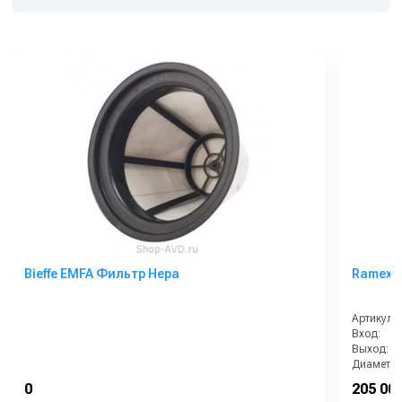
Bieffe EMFA Фильтр Hepa
Ramex A
Артикул:
Вход:
Выход:
Диаметры
Длина шл
0
205 000
Корпус: