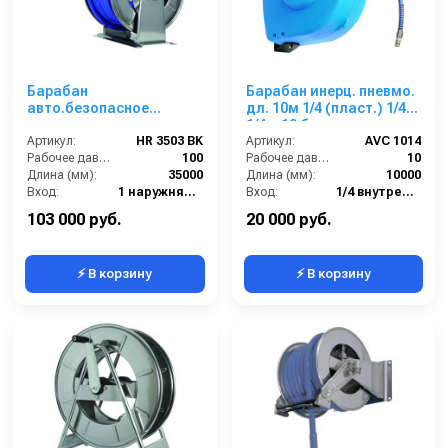
Барабан
Барабан инерц. пневмо.
авто.безопасное
дл. 10м 1/4 (пласт.) 1/4г.
сматывание для рук. дл.
1/4ш 10 бар
35м 3/4 25м 1 (нерж.) 1ш
Артикул:
HR 3503 BK
Артикул:
AVC 1014
3/4г 100 бар
Рабочее давление (бар):
100
Рабочее давление (бар):
10
Длина (мм):
35000
Длина (мм):
10000
Вход:
1 наружняя резьба
Вход:
1/4 внутренняя резьба
Выход:
3/4 внутренняя резьба
Выход:
1/4 наружняя резьба
103 000 руб.
20 000 руб.
⚡ В корзину
⚡ В корзину