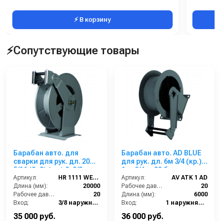
⚡ В корзину
⚡Сопутствующие товары
Барабан авто. для
Барабан авто. AD BLUE
сварки для рук. дл. 20м
для рук. дл. 6м 3/4 (кр.)
5/16 (8+8) (кр.) 2x3/8ш.
1ш. 3/4ш. 20 бар
2x3/8г. 20 бар
Артикул:
HR 1111 WE FE
Артикул:
AV ATK 1 AD
Длина (мм):
20000
Рабочее давление (бар):
20
Рабочее давление (бар):
20
Длина (мм):
6000
Вход:
3/8 наружняя резьба
Вход:
1 наружняя резьба
Выход:
3/8 внутренняя резьба
Выход:
3/4 наружняя резьба
35 000 руб.
36 000 руб.