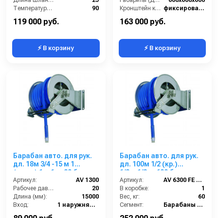
Длина шланга ВД (м):
25
Габариты (ДхШхВ):
600x600x600
Температура (°C):
90
Кронштейн катушки:
фиксированный
Рабочее давление (бар):
200
Наличие шланга:
Нет
119 000 руб.
163 000 руб.
⚡ В корзину
⚡ В корзину
Барабан авто. для рук.
Барабан авто. для рук.
дл. 18м 3/4 -15 м 1
дл. 100м 1/2 (кр.)
(нерж.) 1ш.1ш. 20 бар
1/2ш.1/2ш. 600 бар
Артикул:
AV 1300
Артикул:
AV 6300 FE 600
Рабочее давление (бар):
20
В коробке:
1
Длина (мм):
15000
Вес, кг:
60
Вход:
1 наружняя резьба
Сегмент:
Барабаны Ramex
Выход:
1 наружняя резьба