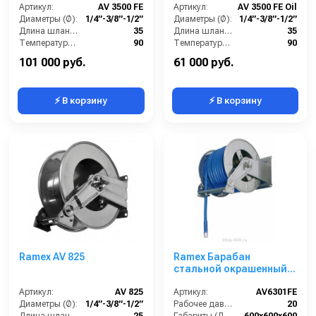
Артикул:
AV 3500 FE
Артикул:
AV 3500 FE Oil
Диаметры (Ø):
1/4”-3/8”-1/2”
Диаметры (Ø):
1/4”-3/8”-1/2”
Длина шланга ВД (м):
35
Длина шланга ВД (м):
35
Температура (°C):
90
Температура (°C):
90
Рабочее давление (бар):
200
Рабочее давление (бар):
200
101 000 руб.
61 000 руб.
⚡ В корзину
⚡ В корзину
Ramex AV 825
Ramex Барабан
стальной окрашенный с
инерционным
Артикул:
AV 825
механизмом AV 6301 FE
Артикул:
AV6301FE
Диаметры (Ø):
1/4”-3/8”-1/2”
Рабочее давление (бар):
20