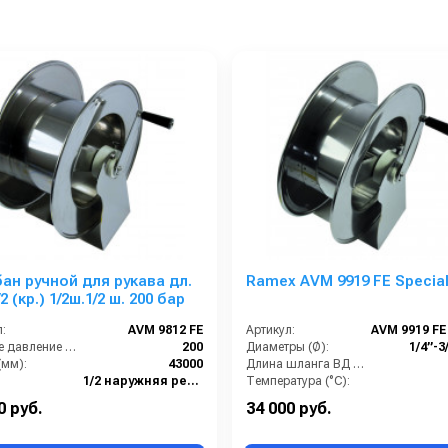
ан ручной для рукава дл.
Ramex AVM 9919 FE Specia
2 (кр.) 1/2ш.1/2 ш. 200 бар
:
AVM 9812 FE
Артикул:
Рабочее давление (бар):
200
Диаметры (Ø):
1/4”-3
(мм):
43000
Длина шланга ВД (м):
1/2 наружняя резьба
Температура (°C):
1/2 наружняя резьба
Рабочее давление (бар):
0 руб.
34 000 руб.