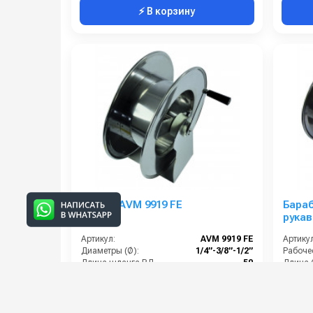
⚡ В корзину
Ramex AVM 9919 FE
Бараб
рукав
50м.1
Артикул:
AVM 9919 FE
Артикул
Диаметры (Ø):
1/4”-3/8”-1/2”
Длина шланга ВД (м):
50
Длина 
Температура (°C):
90
Вход:
Рабочее давление (бар):
200
Выход:
38 000 руб.
53 00