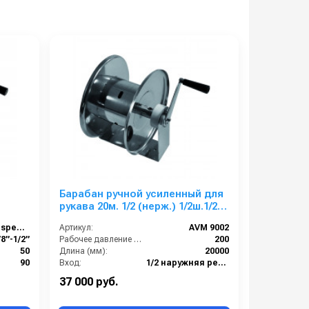
l
Барабан ручной усиленный для
рукава 20м. 1/2 (нерж.) 1/2ш.1/2ш.
200 бар
AVM 9919 FE special
Артикул:
AVM 9002
/8”-1/2”
Рабочее давление (бар):
200
50
Длина (мм):
20000
90
Вход:
1/2 наружняя резьба
200
Выход:
1/2 наружняя резьба
37 000 руб.