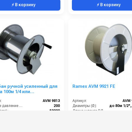
⚡ В корзину
⚡ В корзину
ан ручной усиленный для
Ramex AVM 9921 FE
а 100м 1/4 или
/2(нерж.)1/2ш.1/2ш. 200 бар
:
AVM 9813
Артикул:
AVM 
Рабочее давление (бар):
200
Диаметры (Ø):
(мм):
50000
Длина шланга ВД (м):
1/2 наружняя резьба
Температура (°C):
1/2 наружняя резьба
Рабочее давление (бар):
0 руб.
76 000 руб.