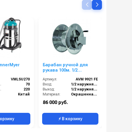
nnerMyer
Барабан ручной для
Регулято
рукава 100м. 1/2
VS500
(кр.)1/2ш.1/2ш. 200 бар
VMLSU270
Артикул:
AVM 9921 FE
Артикул:
ника (л):
70
Вход:
1/2 наружняя резьба
Вход:
 (В):
220
Выход:
1/2 наружняя резьба
Выход:
Китай
Материал:
Окрашенная сталь
2.4
В коробке:
1
86 000 руб.
12 000 руб.
а (м):
7.2
Вес, кг:
17
Вес, кг:
корзину
⚡ В корзину
⚡ 