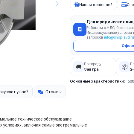
Нашли дешевле?
Спо
Для юридических лиц
Работаем с НДС, безналич
Индивидуальные условия д
запросов
info@shop-avd.ru
Оформ
По городу
П
🚚
📦
Завтра
2
Основные характеристики:
500
окупают у нас?
Отзывы
имальное техническое обслуживание
бых условиях, включая самые экстремальные