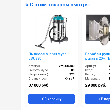
⭐ С этим товаром смотрят
Пылесос VinnerMyer
Барабан руч
LSU380
рукава 20м. 1/2 (к
1/2ш. 600 бар.
Артикул:
VMLSU380
Артикул:
Ёмкость мусоросборника (л):
80
Вход:
Напряжение (В):
220
Выход:
Страна-производитель:
Китай
Материал:
Мощность (кВт):
3
В коробке:
37 000 руб.
29 000 руб.
Длина сетевого шнура (м):
7.2
Вес, кг:
⚡ В корзину
⚡ В ко