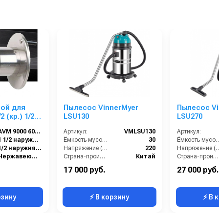
ной для
Пылесос VinnerMyer
Пылесос Vi
р.) 1/2ш.
LSU130
LSU270
AVM 9000 600 FE
Артикул:
VMLSU130
Артикул:
1 1/2 наружняя резьба
Ёмкость мусоросборника (л):
30
Ёмкость мусоросбор
1/2 наружняя резьба
Напряжение (В):
220
Напряжение
Нержавеющая сталь
Страна-производитель:
Китай
Страна-производитель:
1
Мощность (кВт):
1.5
Мощность (кВт):
17 000 руб.
27 000 руб.
8.5
Длина сетевого шнура (м):
5
Длина сетевого шнур
рзину
⚡ В корзину
⚡ В 