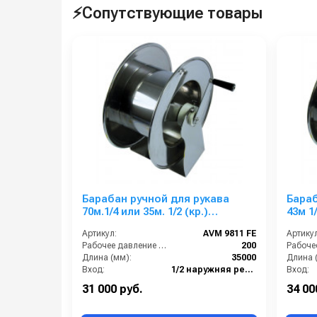
⚡Сопутствующие товары
Барабан ручной для рукава
Бараб
70м.1/4 или 35м. 1/2 (кр.)
43м 1/
1/2ш.1/2ш. 200 бар
Артикул:
AVM 9811 FE
Артикул
Рабочее давление (бар):
200
Длина (мм):
35000
Длина 
Вход:
1/2 наружняя резьба
Вход:
Выход:
1/2 наружняя резьба
Выход:
31 000 руб.
34 00