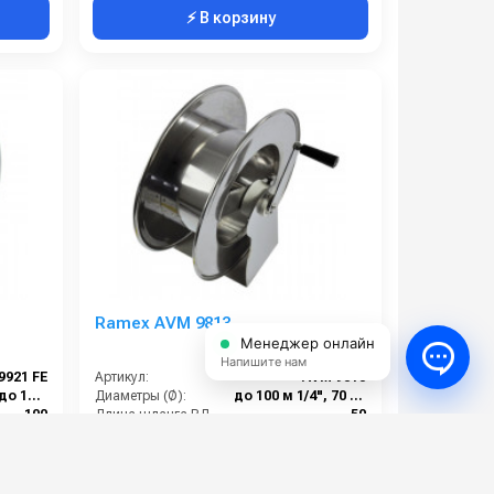
⚡ В корзину
Ramex AVM 9813
Менеджер онлайн
Напишите нам
9921 FE
Артикул:
AVM 9813
до 80м 1/2",до 100м 3/8
Диаметры (Ø):
до 100 м 1/4", 70 м 3/8", 50 м 1/2"
100
Длина шланга ВД (м):
50
90
Температура (°C):
90
200
Рабочее давление (бар):
200
54 000 руб.