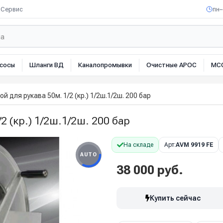
Сервис
пн–
сосы
Шланги ВД
Каналопромывки
Очистные АРОС
МС
й для рукава 50м. 1/2 (кр.) 1/2ш.1/2ш. 200 бар
2 (кр.) 1/2ш.1/2ш. 200 бар
На складе
Арт:
AVM 9919 FE
AUTO
38 000 руб.
Купить сейчас