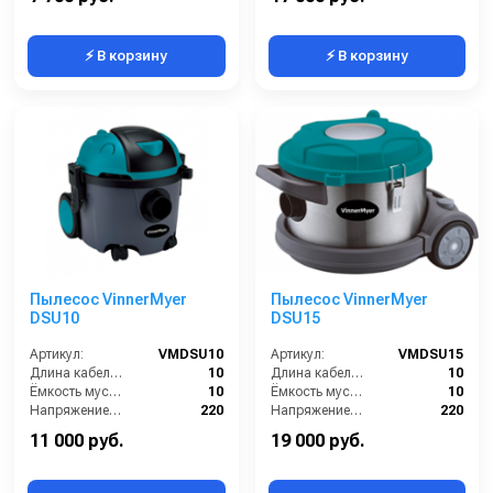
⚡ В корзину
⚡ В корзину
Пылесос VinnerMyer
Пылесос VinnerMyer
DSU10
DSU15
Артикул:
VMDSU10
Артикул:
VMDSU15
Длина кабеля (м):
10
Длина кабеля (м):
10
Ёмкость мусоросборника (л):
10
Ёмкость мусоросборника (л):
10
Напряжение (В):
220
Напряжение (В):
220
Мощность (кВт):
1.2
Мощность (кВт):
1.2
11 000 руб.
19 000 руб.