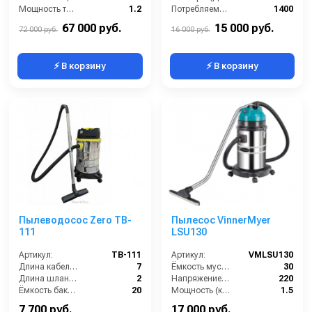
Мощность турбины (Вт):
1.2
Потребляемая мощность (Вт):
1400
Расход воздуха (л/сек):
162
Масса (кг):
7
67 000 руб.
15 000 руб.
72 000 руб.
16 000 руб.
⚡ В корзину
⚡ В корзину
Пылеводосос Zero TB-
Пылесос VinnerMyer
111
LSU130
Артикул:
TB-111
Артикул:
VMLSU130
Длина кабеля (м):
7
Ёмкость мусоросборника (л):
30
Длина шланга (м):
2
Напряжение (В):
220
Ёмкость бака (л):
20
Мощность (кВт):
1.5
Мощность (Вт):
1200
Длина сетевого шнура (м):
5
7 700 руб.
17 000 руб.