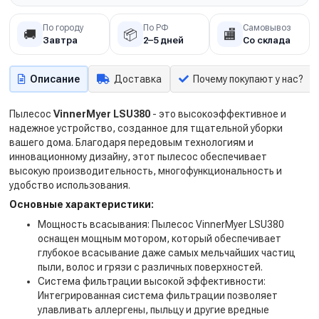
По городу
По РФ
Самовывоз
🚚
📦
🏬
Завтра
2–5 дней
Со склада
Описание
Доставка
Почему покупают у нас?
Пылесос
VinnerMyer LSU380
- это высокоэффективное и
надежное устройство, созданное для тщательной уборки
вашего дома. Благодаря передовым технологиям и
инновационному дизайну, этот пылесос обеспечивает
высокую производительность, многофункциональность и
удобство использования.
Основные характеристики:
Мощность всасывания: Пылесос VinnerMyer LSU380
оснащен мощным мотором, который обеспечивает
глубокое всасывание даже самых мельчайших частиц
пыли, волос и грязи с различных поверхностей.
Система фильтрации высокой эффективности:
Интегрированная система фильтрации позволяет
улавливать аллергены, пыльцу и другие вредные