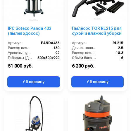
IPC Soteco Panda 433
Пылесос TOR RL215 для
(пылеводосос)
сухой и влажной уборки
Артикул:
PANDA433
Артикул:
RL215
Расход воздуха (л/сек):
180
Длина шланга (м):
2.5
Уровень шума (дБ(А)):
92
Расход воздуха (л/сек):
18.3
Габариты (ДхШхВ):
500х500х990
Объём бака (л):
6
Номинальный диаметр принадлежностей (мм):
40
Уровень шума (дБ(А)):
76
51 000 руб.
6 200 руб.
⚡ В корзину
⚡ В корзину