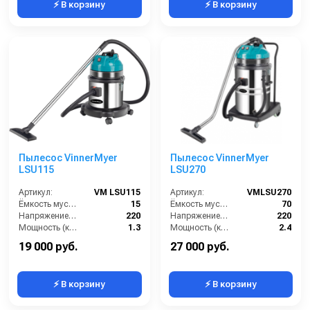
⚡ В корзину
⚡ В корзину
Пылесос VinnerMyer
Пылесос VinnerMyer
LSU115
LSU270
Артикул:
VM LSU115
Артикул:
VMLSU270
Ёмкость мусоросборника (л):
15
Ёмкость мусоросборника (л):
70
Напряжение (В):
220
Напряжение (В):
220
Мощность (кВт):
1.3
Мощность (кВт):
2.4
Длина сетевого шнура (м):
5
Длина сетевого шнура (м):
7.2
19 000 руб.
27 000 руб.
⚡ В корзину
⚡ В корзину