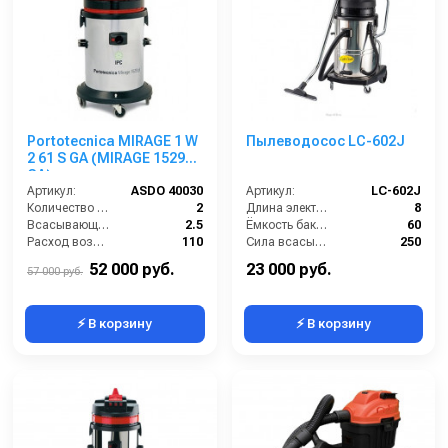
Portotecnica MIRAGE 1 W
Пылеводосос LC-602J
2 61 S GA (MIRAGE 1529
GA)
Артикул:
ASDO 40030
Артикул:
LC-602J
Количество турбин (шт):
2
Длина электрического кабеля (м):
8
Всасывающий шланг (м):
2.5
Ёмкость бака (л):
60
Расход воздуха (л/сек):
110
Сила всасывания (мбар):
250
Уровень шума (дБ):
76
Мощность (кВт):
2
52 000 руб.
23 000 руб.
57 000 руб.
⚡ В корзину
⚡ В корзину