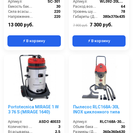
Артикул:
SC-301
Артикул:
WL092-20LPS PLAST
Ёмкость бака (л):
30
Расход воздуха (л/сек):
64
Сила всасывания (мбар):
220
Уровень шума (дБ(А)):
78
Напряжение (В):
220
Габариты (ДхШхВ):
380х370х435
Мощность (кВт):
1
Номинальный диаметр принадлежностей (мм):
36
13 000 руб.
7 300 руб.
7 900 руб.
⚡ В корзину
⚡ В корзину
Portotecnica MIRAGE 1 W
Пылесос RLC168A-30L
3 76 S (MIRAGE 1640)
INOX циклонного типа
Артикул:
ASDO 40033
Артикул:
RLC168A-30L INOX
Количество турбин (шт):
3
Объем бака (л):
30
Всасывающий шланг (м):
2.5
Размеры (ДхШхВ):
360x360x630