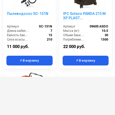
Пылеводосос SC-151N
IPC Soteco PANDA 215 M
XP PLAST
(пылеводосос)
Артикул:
SC-151N
Артикул:
09605 ASDO
Длина кабеля (м):
7
Масса (кг):
10.5
Ёмкость бака (л):
15
Объем бака (л):
30
Сила всасывания (мбар):
210
Потребляемая мощность (Вт):
1500
Напряжение (В):
220
Удлинительные трубки (м):
2х0,5 алюминий в пластике
11 000 руб.
22 000 руб.
⚡ В корзину
⚡ В корзину