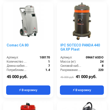
Comac CA 80
IPC SOTECO PANDA 440
GA XP Plast
Артикул:
100170
Артикул:
09667 ASDO
Количество турбин (шт):
1
Масса (кг):
24
Длина кабеля (м):
7
Силовой кабель (м):
8
Потребляемая мощность (кВт):
1.4
Разряжение (мБар):
220
Уровень шума (дБ):
69
Размеры (ДхШхВ):
500x500x870
45 000 руб.
41 000 руб.
45 000 руб.
⚡ В корзину
⚡ В корзину