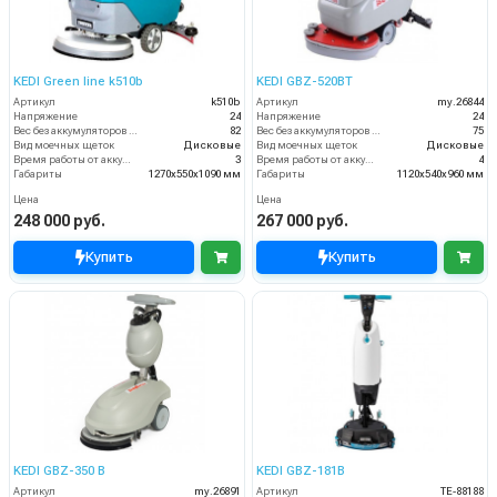
KEDI Green line k510b
KEDI GBZ-520BT
Артикул
k510b
Артикул
my.26844
Напряжение
24
Напряжение
24
Вес без аккумуляторов (кг)
82
Вес без аккумуляторов (кг)
75
Вид моечных щеток
Дисковые
Вид моечных щеток
Дисковые
Время работы от аккумуляторов (ч)
3
Время работы от аккумуляторов (ч)
4
Габариты
1270х550х1090 мм
Габариты
1120х540х960 мм
Цена
Цена
248 000 руб.
267 000 руб.
Купить
Купить
KEDI GBZ-350 B
KEDI GBZ-181B
Артикул
my.26891
Артикул
TE-88188