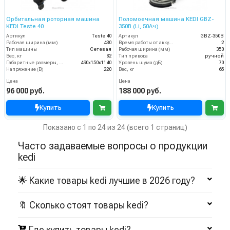
Орбитальная роторная машина
Поломоечная машина KEDI GBZ-
KEDI Teste 40
350B (Li, 50Ач)
Артикул
Teste 40
Артикул
GBZ-350B
Рабочая ширина (мм)
430
Время работы от аккумуляторов (ч)
2
Тип машины
Сетевая
Рабочая ширина (мм)
350
Вес, кг
82
Тип привода
ручной
Габаритные размеры, мм
490x150x1140
Уровень шума (дБ)
70
Напряжение (В)
220
Вес, кг
65
Цена
Цена
96 000 руб.
188 000 руб.
Купить
Купить
Показано с 1 по 24 из 24 (всего 1 страниц)
Часто задаваемые вопросы о продукции
kedi
🌟 Какие товары kedi лучшие в 2026 году?
🔖 Сколько стоят товары kedi?
Где купить товары kedi?