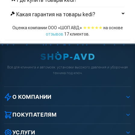
Какая гарантия на товары kedi?
★★★★★
Оценка компании ООО «ШОП АВД»
на основе
отзывов
17
клиентов.
Всё для клининга и автомоек: установки высокого давления и уборочная
техника под ключ.
О КОМПАНИИ
О компании
Реквизиты ООО «Шоп АВД»
ПОКУПАТЕЛЯМ
Защита данных клиента
Как заказать?
Условия соглашения
Оплата
УСЛУГИ