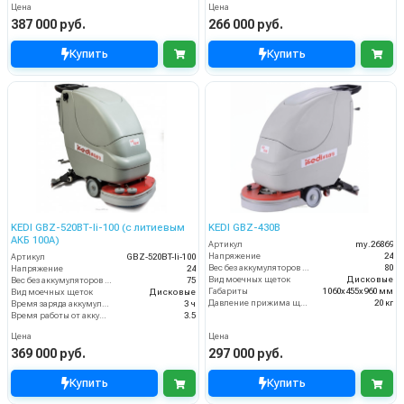
Цена
Цена
387 000 руб.
266 000 руб.
Купить
Купить
KEDI GBZ-520BT-li-100 (с литиевым
KEDI GBZ-430B
АКБ 100А)
Артикул
my.26869
Напряжение
24
Артикул
GBZ-520BT-li-100
Вес без аккумуляторов (кг)
80
Напряжение
24
Вид моечных щеток
Дисковые
Вес без аккумуляторов (кг)
75
Габариты
1060х455х960 мм
Вид моечных щеток
Дисковые
Давление прижима щеток
20 кг
Время заряда аккумуляторов
3 ч
Время работы от аккумуляторов (ч)
3.5
Цена
Цена
369 000 руб.
297 000 руб.
Купить
Купить