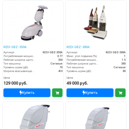
KEDI GBZ-350A
KEDI GBZ-380A
Артикул
KEDI GBZ-350A
Артикул
KEDI GBZ-380A
Потребляемая мощность (кВт)
0.77
Макс. угол подъема (%)
1
Рабочая ширина щеток (мм)
350
Потребляемая мощность (кВт)
1.5
Тип машины
Сетевая
Рабочая ширина щеток (мм)
380
Уровень шума (дБ)
70
Тип машины
Сетевая
Ширина всасывающей балки (мм)
410
Уровень шума (дБ)
80
Цена
Цена
129 000 руб.
49 000 руб.
Купить
Купить