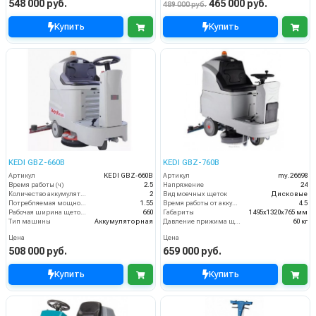
548 000 руб.
465 000 руб.
489 000 руб.
Купить
Купить
KEDI GBZ-660B
KEDI GBZ-760B
Артикул
KEDI GBZ-660B
Артикул
my.26698
Время работы (ч)
2.5
Напряжение
24
Количество аккумуляторов (шт)
2
Вид моечных щеток
Дисковые
Потребляемая мощность (кВт)
1.55
Время работы от аккумуляторов (ч)
4.5
Рабочая ширина щеток (мм)
660
Габариты
1495х1320х765 мм
Тип машины
Аккумуляторная
Давление прижима щеток
60 кг
Цена
Цена
508 000 руб.
659 000 руб.
Купить
Купить