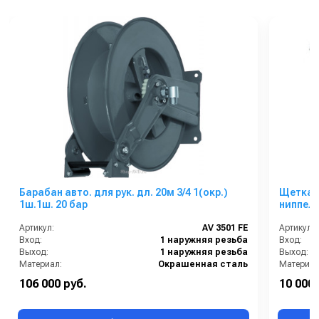
Барабан авто. для рук. дл. 20м 3/4 1(окр.)
Щетка 
1ш.1ш. 20 бар
ниппель
Артикул:
AV 3501 FE
Артикул:
Вход:
1 наружняя резьба
Вход:
Выход:
1 наружняя резьба
Выход:
Материал:
Окрашенная сталь
Материал
В коробке:
1
106 000 руб.
10 000 
Вес, кг:
29
Вес, кг: