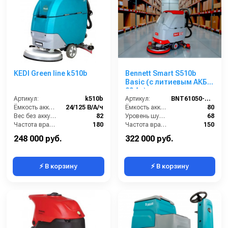
KEDI Green line k510b
Bennett Smart S510b
Basic (с литиевым АКБ
80 Ач)
Артикул:
k510b
Артикул:
BNT61050-80li
Ёмкость аккумуляторов (Ач):
24/125 В/А/ч
Ёмкость аккумуляторов (Ач):
80
Вес без аккумуляторов (кг):
82
Уровень шума (дБ):
68
Частота вращения щетки (об/мин):
180
Частота вращения щетки (об/мин):
150
Масса (кг):
150
Масса (кг):
160
248 000 руб.
322 000 руб.
⚡ В корзину
⚡ В корзину