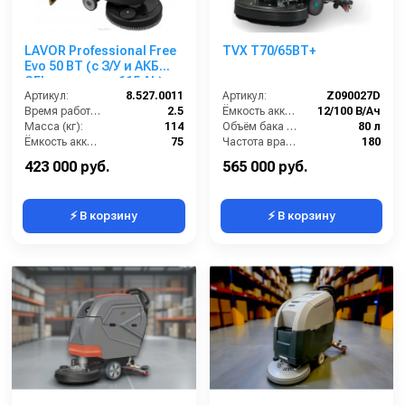
LAVOR Professional Free
TVX T70/65BT+
Evo 50 BT (с З/У и АКБ
GEL емкостью 115 Ah)
Артикул:
8.527.0011
Артикул:
Z090027D
Время работы (ч):
2.5
Ёмкость аккумуляторов (Ач):
12/100 В/Ач
Масса (кг):
114
Объём бака для грязной воды (л):
80 л
Ёмкость аккумуляторов (Ач):
75
Частота вращения щетки (об/мин):
180
Бак для грязной воды (л):
50
Масса (кг):
200
423 000 руб.
565 000 руб.
⚡ В корзину
⚡ В корзину