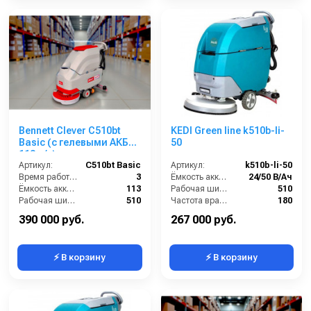
Bennett Clever C510bt
KEDI Green line k510b-li-
Basic (с гелевыми АКБ
50
113 а/ч)
Артикул:
C510bt Basic
Артикул:
k510b-li-50
Время работы (ч):
3
Ёмкость аккумуляторов (Ач):
24/50 В/Ач
Ёмкость аккумулятора (Ач):
113
Рабочая ширина щеток (мм):
510
Рабочая ширина (мм):
510
Частота вращения щетки (об/мин):
180
Разряжение (мБар):
160
Масса (кг):
150
390 000 руб.
267 000 руб.
⚡ В корзину
⚡ В корзину