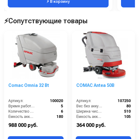
⚡ В корзину
⚡Сопутствующие товары
Comac Omnia 32 Bt
COMAC Antea 50B
Артикул:
100020
Артикул:
107250
Время работы (ч):
5
Вес без аккумуляторов (кг):
80
Количество аккумуляторов (шт):
6
Ширина чистки щёток (мм):
510
Ёмкость аккумуляторов (Ач):
180
Ёмкость аккумуляторов (Ач):
105
Бак для грязной воды (л):
115
Давление прижима щетки (г/см2):
23
988 000 руб.
364 000 руб.