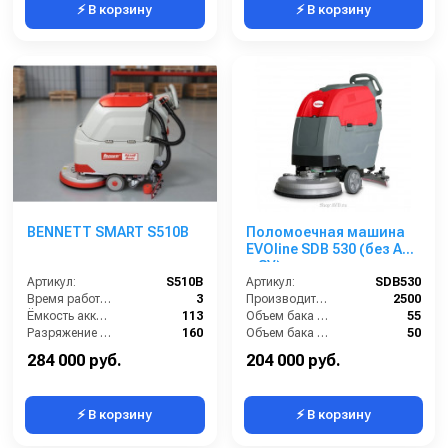
⚡ В корзину
⚡ В корзину
BENNETT SMART S510B
Поломоечная машина
EVOline SDB 530 (без АКБ
и ЗУ)
Артикул:
S510B
Артикул:
SDB530
Время работы (ч):
3
Производительность по площади (м2/ч):
2500
Ёмкость аккумулятора (Ач):
113
Объем бака для грязной воды, л:
55
Разряжение (мБар):
160
Объем бака для чистой воды, л:
50
Мощность вакуумного мотора (Вт):
550
Рабочая ширина щетки, мм:
530
284 000 руб.
204 000 руб.
⚡ В корзину
⚡ В корзину