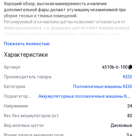
Хороший обзор, высокая маневренность и наличие
дополнительной фары делают эту машину незаменимой при
уборке тесных и тёмных помещений.
Регулируемый угол наклона щётки позволяет отказаться от
привода на колёса, т.к. вращаясь щётка тянет машину вперёд.
Аккумуляторная версия увеличивает маневренность и не
ограничивает движения оператора.
Показать полностью
Литиевые батареи Chilwee NMC обеспечивают режим работы
машины 3 часа работы / 3 часа зарядки. Что позволяет
Характеристики
увеличить в два раза производительность поломоечной
машины в течение суток.
Артикул
k510b-li-100
Бак грязной воды с широким технологическим окном легко
очищать, что предотвращает скопление загрязнений в баке,
Производитель товара
KEDI
бактерий, запаха и плесени.
Категория
Поломоечные машины KEDI
Комплект поставки:
Панель управления.
Подкатегория
Аккумуляторные поломоечные машины KEDI
Дисковая щетка с щетиной из полипропилена (510 мм).
Напряжение
24
Всасывающая балка.
Резиновый сквидж (водосборное лезвие).
Вес без аккумуляторов (кг)
82
Транспортировочные колеса.
Комплект аккумуляторных батарей (12В/113 Ач при С5), 2 шт.
Вид моечных щеток
Дисковые
Внешнее зарядное устройство (24В/15А).
Время заряда аккумуляторов
3 ч