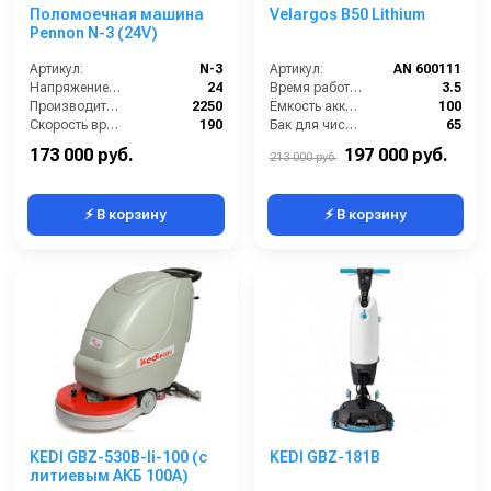
Поломоечная машина
Velargos B50 Lithium
Pennon N-3 (24V)
Артикул:
N-3
Артикул:
AN 600111
Напряжение (В):
24
Время работы от аккумуляторов (ч):
3.5
Производительность по площади (м2/ч):
2250
Ёмкость аккумулятора (Ач):
100
Скорость вращения щётки (об/мин):
190
Бак для чистой воды (л):
65
Габариты (ДхШхВ):
1300*800*1060
Диаметр щетки Ø (мм):
510
173 000 руб.
197 000 руб.
213 000 руб.
⚡ В корзину
⚡ В корзину
KEDI GBZ-530B-li-100 (с
KEDI GBZ-181B
литиевым АКБ 100А)