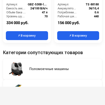
Артикул:
GBZ-530B-li-100
Артикул:
TE-88188
Ёмкость аккумуляторов (Ач):
24/100 В/А/ч
Аккумулятор АКБ (В/А·ч):
36/10,4
Объём бака для грязной воды (л):
47 л
Потребляемая мощность (кВт):
0.6
Уровень шума (дБ):
70
Рабочая ширина щеток (мм):
440
Вес без аккумуляторов (кг):
85
Ширина всасывающей балки (мм):
480
334 000 руб.
156 000 руб.
⚡ В корзину
⚡ В корзину
Категории сопутствующих товаров
Поломоечные машины
Аккумуляторные поломоечные машины