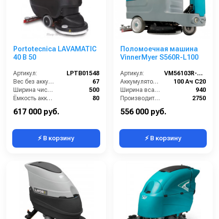
Portotecnica LAVAMATIC
Поломоечная машина
40 B 50
VinnerMyer S560R-L100
Артикул:
LPTB01548
Артикул:
VM56103R-L100
Вес без аккумуляторов (кг):
67
Аккумулятор АКБ (В/А·ч):
100 Ач С20
Ширина чистки щёток (мм):
500
Ширина всасывающей балки (мм):
940
Ёмкость аккумуляторов (Ач):
80
Производительность по площади (м2/ч):
2750
Давление прижима щетки (г/см2):
22
Габариты (ДхШхВ):
1367х635х1020
617 000 руб.
556 000 руб.
⚡ В корзину
⚡ В корзину