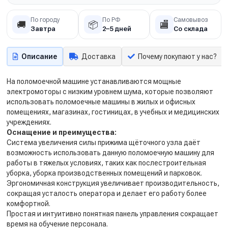
По городу
По РФ
Самовывоз
🚚
📦
🏬
Завтра
2–5 дней
Со склада
Описание
Доставка
Почему покупают у нас?
На поломоечной машине устанавливаются мощные
электромоторы с низким уровнем шума, которые позволяют
использовать поломоечные машины в жилых и офисных
помещениях, магазинах, гостиницах, в учебных и медицинских
учреждениях.
Оснащение и преимущества:
Система увеличения силы прижима щёточного узла даёт
возможность использовать данную поломоечную машину для
работы в тяжелых условиях, таких как послестроительная
уборка, уборка производственных помещений и парковок.
Эргономичная конструкция увеличивает производительность,
сокращая усталость оператора и делает его работу более
комфортной.
Простая и интуитивно понятная панель управления сокращает
время на обучение персонала.