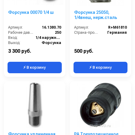
Форсунка 00070 1/4 ш
Форсунка 25050,
1/4внеш, нерж.сталь
Артикул:
16.1380.70
Артикул:
R+M61810
Рабочее давление (бар):
250
Страна-производитель:
Германия
Вход:
1/4 наружняя резьба
Выход:
Форсунка
Материал:
Нержавеющая сталь
3 300 руб.
500 руб.
⚡ В корзину
⚡ В корзину
Форсунка удлиненная
PA Трехпозиционное