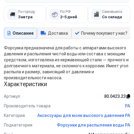
По городу
По РФ
Самовывоз
🚚
📦
🏬
Завтра
2–5 дней
Со склада
Описание
Доставка
Почему покупают у нас?
Форсунка предназначена для работы с аппаратами высокого
давления и распыления чистой воды или состава с моющим
средством, изготовлена из нержавеющей стали — прочного и
долговечного материала, не склонного к коррозии. Имеет угол
распыла и размер, зависящий от давления и
производительности насоса.
Характеристики
Артикул
80.0423.23
Производитель товара
PA
Категория
Аксессуары для моек высокого давления PA
Подкатегория
Форсунки для распыления воды PA