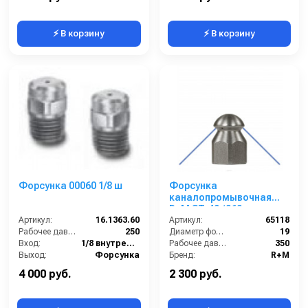
⚡ В корзину
⚡ В корзину
Форсунка 00060 1/8 ш
Форсунка
каналопромывочная
R+M ST-49 (060,
Артикул:
16.1363.60
1/4&quot;г, бой 3Rх1F)
Артикул:
65118
Рабочее давление (бар):
250
Диаметр форсунки (мм):
19
Вход:
1/8 внутренняя резьба
Рабочее давление (бар):
350
Выход:
Форсунка
Бренд:
R+M
В коробке:
10
Вращения форсунки:
Нет
4 000 руб.
2 300 руб.