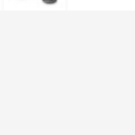
Форсунка 00045 1/4 ш
Артикул:
16.1380.45
Рабочее давление (бар):
250
Вход:
1/4 наружняя резьба
Выход:
Форсунка
Материал:
Нержавеющая сталь
3 300 руб.
⚡ В корзину
Категории сопутствующих товаров
Аксессуары для моек высокого
давления