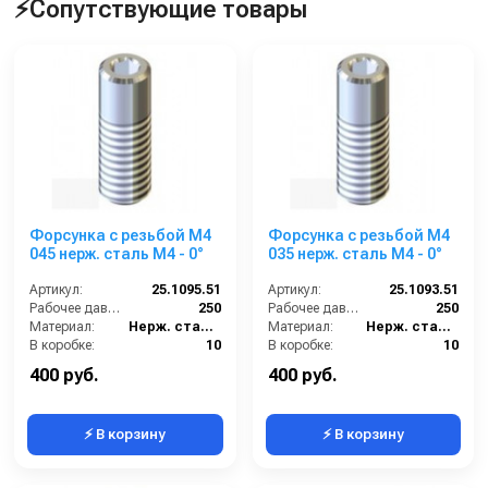
⚡Сопутствующие товары
Форсунка с резьбой M4
Форсунка с резьбой M4
045 нерж. сталь M4 - 0°
035 нерж. сталь M4 - 0°
Артикул:
25.1095.51
Артикул:
25.1093.51
Рабочее давление (бар):
250
Рабочее давление (бар):
250
Материал:
Нерж. сталь 304
Материал:
Нерж. сталь 304
В коробке:
10
В коробке:
10
Вес, кг:
0.086
Вес, кг:
0.086
400 руб.
400 руб.
⚡ В корзину
⚡ В корзину