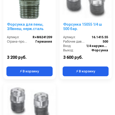
Форсунка для пены,
Форсунка 15055 1/4 ш
3/8внеш, нерж.сталь
500 бар.
Артикул:
R+M6241209
Артикул:
16.1415.55
Страна-производитель:
Германия
Рабочее давление (бар):
500
Вход:
1/4 наружняя резьба
Выход:
Форсунка
Материал:
Карбид вольфрам
3 200 руб.
3 600 руб.
⚡ В корзину
⚡ В корзину