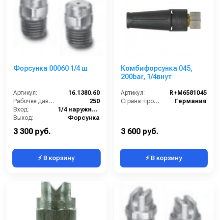
Форсунка 00060 1/4 ш
Комбифорсунка 045,
200bar, 1/4внут
Артикул:
16.1380.60
Артикул:
R+M6581045
Рабочее давление (бар):
250
Страна-производитель:
Германия
Вход:
1/4 наружняя резьба
Выход:
Форсунка
Материал:
Нержавеющая сталь
3 300 руб.
3 600 руб.
⚡ В корзину
⚡ В корзину