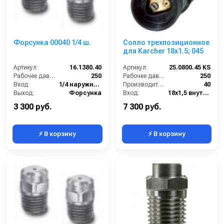
Форсунка 00040 1/4 ш.
Сопло трехпозиционное
для Karcher 18x1.5; 045
Артикул:
16.1380.40
Артикул:
25.0800.45 KS
Рабочее давление (бар):
250
Рабочее давление (бар):
250
Вход:
1/4 наружняя резьба
Производительность (л/мин):
40
Выход:
Форсунка
Вход:
18х1,5 внутренняя резьба
Материал:
Нержавеющая сталь
Материал:
Латунь
3 300 руб.
7 300 руб.
⚡ В корзину
⚡ В корзину