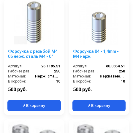
Форсунка с резьбой M4
Форсунка 04 - 1,4mm -
05 нерж. сталь M4 - 0°
M4 нерж.
Артикул:
25.1195.51
Артикул:
80.0354.51
Рабочее давление (бар):
250
Рабочее давление (бар):
250
Материал:
Нерж. сталь 304
Материал:
Нержавеющая сталь
В коробке:
10
В коробке:
10
Вес, кг:
0.086
Вес, кг:
0.008
500 руб.
500 руб.
⚡ В корзину
⚡ В корзину