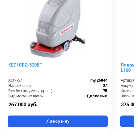
KEDI GBZ-520BT
Поломо
L100
Артикул:
my.26844
Артикул:
Напряжение:
24
Аккумулят
Вес без аккумуляторов (кг):
75
Вид моечных щеток:
Дисковые
Время работы от аккумуляторов (ч):
4
267 000 руб.
375 000
Габариты:
1120х540х960 мм
Габариты
⚡ В корзину