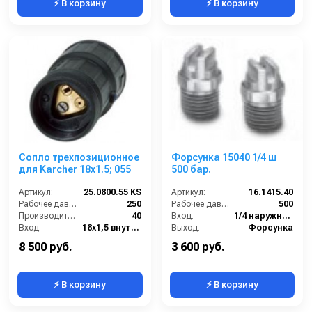
⚡ В корзину
⚡ В корзину
Сопло трехпозиционное
Форсунка 15040 1/4 ш
для Karcher 18x1.5; 055
500 бар.
Артикул:
25.0800.55 KS
Артикул:
16.1415.40
Рабочее давление (бар):
250
Рабочее давление (бар):
500
Производительность (л/мин):
40
Вход:
1/4 наружняя резьба
Вход:
18х1,5 внутренняя резьба
Выход:
Форсунка
Материал:
Латунь
Материал:
Карбид вольфрам
8 500 руб.
3 600 руб.
⚡ В корзину
⚡ В корзину