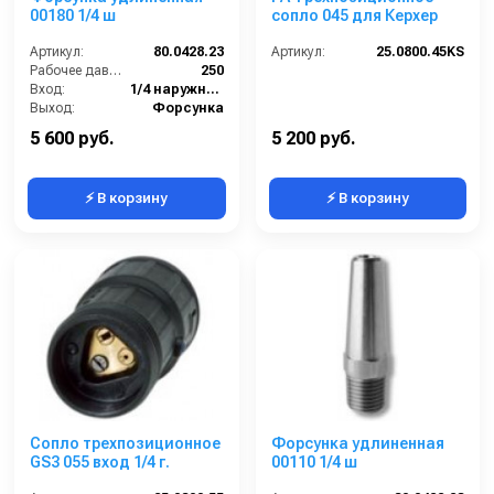
00180 1/4 ш
сопло 045 для Керхер
Артикул:
80.0428.23
Артикул:
25.0800.45KS
Рабочее давление (бар):
250
Вход:
1/4 наружняя резьба
Выход:
Форсунка
Материал:
Нержавеющая сталь
5 600 руб.
5 200 руб.
⚡ В корзину
⚡ В корзину
Сопло трехпозиционное
Форсунка удлиненная
GS3 055 вход 1/4 г.
00110 1/4 ш