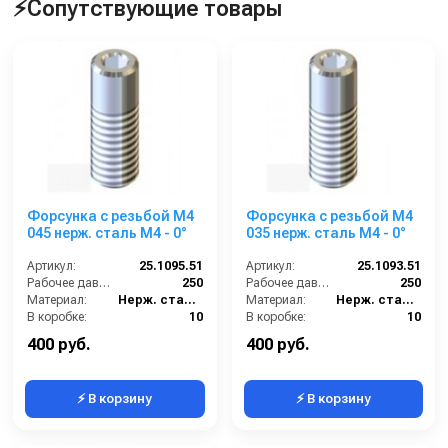
⚡Сопутствующие товары
Форсунка с резьбой M4
Форсунка с резьбой M4
045 нерж. сталь M4 - 0°
035 нерж. сталь M4 - 0°
Артикул:
25.1095.51
Артикул:
25.1093.51
Рабочее давление (бар):
250
Рабочее давление (бар):
250
Материал:
Нерж. сталь 304
Материал:
Нерж. сталь 304
В коробке:
10
В коробке:
10
Вес, кг:
0.086
Вес, кг:
0.086
400 руб.
400 руб.
⚡ В корзину
⚡ В корзину