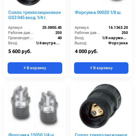
Сопло трехпозиционное
Форсунка 00020 1/8 ш.
GS3 045 вход 1/4 г.
Артикул:
25.0800.45
Артикул:
16.1363.20
Рабочее давление (бар):
250
Рабочее давление (бар):
250
Производительность (л/мин):
40
Вход:
1/8 наружняя резьба
Вход:
1/4 внутренняя резьба
Выход:
Форсунка
Материал:
Латунь
Материал:
Нержавеющая сталь
5 600 руб.
4 000 руб.
⚡ В корзину
⚡ В корзину
Форсунка 15050 1/4 ш
Сопло трехпозиционное