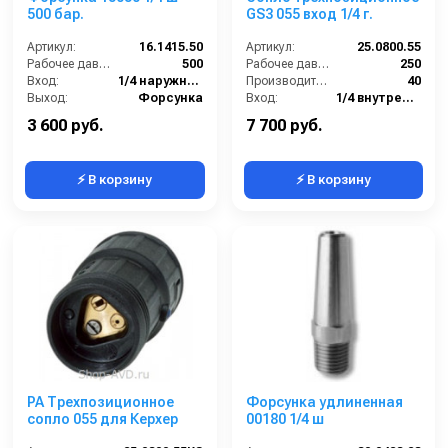
500 бар.
GS3 055 вход 1/4 г.
Артикул:
16.1415.50
Артикул:
25.0800.55
Рабочее давление (бар):
500
Рабочее давление (бар):
250
Вход:
1/4 наружняя резьба
Производительность (л/мин):
40
Выход:
Форсунка
Вход:
1/4 внутренняя резьба
Материал:
Карбид вольфрам
Материал:
Латунь
3 600 руб.
7 700 руб.
⚡ В корзину
⚡ В корзину
PA Трехпозиционное
Форсунка удлиненная
сопло 055 для Керхер
00180 1/4 ш