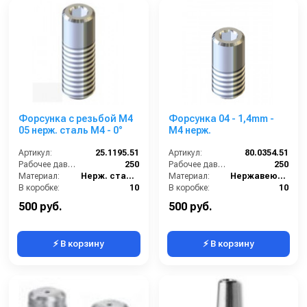
Форсунка с резьбой M4
Форсунка 04 - 1,4mm -
05 нерж. сталь M4 - 0°
M4 нерж.
Артикул:
25.1195.51
Артикул:
80.0354.51
Рабочее давление (бар):
250
Рабочее давление (бар):
250
Материал:
Нерж. сталь 304
Материал:
Нержавеющая сталь
В коробке:
10
В коробке:
10
Вес, кг:
0.086
Вес, кг:
0.008
500 руб.
500 руб.
⚡ В корзину
⚡ В корзину