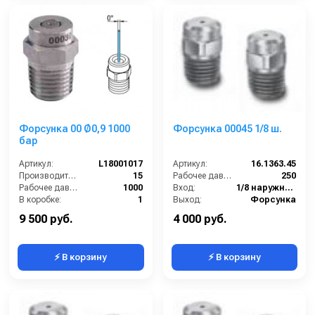
Форсунка 00 Ø0,9 1000
Форсунка 00045 1/8 ш.
бар
Артикул:
L18001017
Артикул:
16.1363.45
Производительность (л/мин):
15
Рабочее давление (бар):
250
Рабочее давление (бар):
1000
Вход:
1/8 наружняя резьба
В коробке:
1
Выход:
Форсунка
Вес, кг:
0.1
Материал:
Нержавеющая сталь
9 500 руб.
4 000 руб.
⚡ В корзину
⚡ В корзину