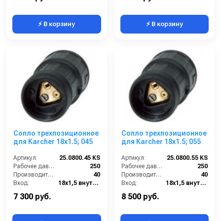
⚡ В корзину
⚡ В корзину
Сопло трехпозиционное
Сопло трехпозиционное
для Karcher 18x1.5; 045
для Karcher 18x1.5; 055
Артикул:
25.0800.45 KS
Артикул:
25.0800.55 KS
Рабочее давление (бар):
250
Рабочее давление (бар):
250
Производительность (л/мин):
40
Производительность (л/мин):
40
Вход:
18х1,5 внутренняя резьба
Вход:
18х1,5 внутренняя резьба
Материал:
Латунь
Материал:
Латунь
7 300 руб.
8 500 руб.