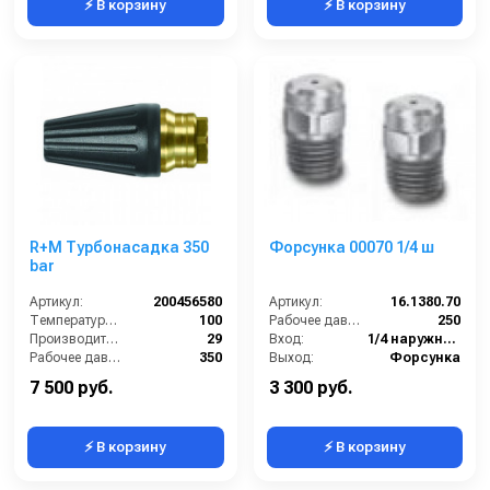
⚡ В корзину
⚡ В корзину
R+M Турбонасадка 350
Форсунка 00070 1/4 ш
bar
Артикул:
200456580
Артикул:
16.1380.70
Температура (°C):
100
Рабочее давление (бар):
250
Производительность (л/ч):
29
Вход:
1/4 наружняя резьба
Рабочее давление (бар):
350
Выход:
Форсунка
Выход:
1/4
Материал:
Нержавеющая сталь
7 500 руб.
3 300 руб.
⚡ В корзину
⚡ В корзину