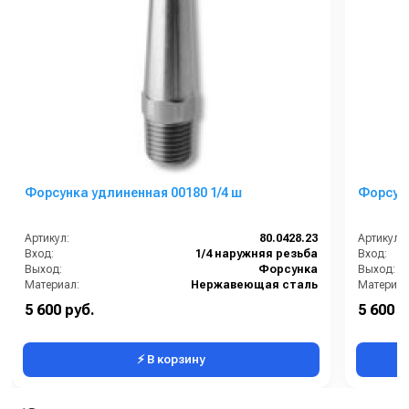
Форсунка удлиненная 00180 1/4 ш
Артикул:
80.0428.23
Артикул:
Вход:
1/4 наружняя резьба
Вход:
Выход:
Форсунка
Выход:
Материал:
Нержавеющая сталь
Материал
В коробке:
2
В коробке
5 600 руб.
5 600 р
Вес, кг:
0.043
Вес, кг:
⚡ В корзину