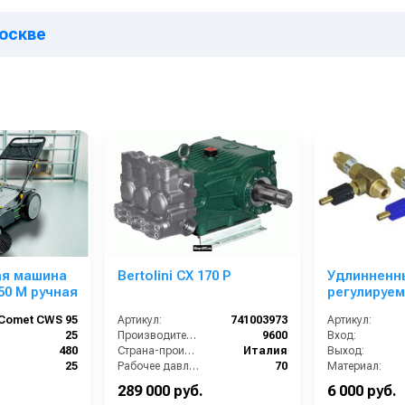
Москве
ая машина
Bertolini CX 170 P
Удлинненн
50 M ручная
регулируе
для моечн
Comet CWS 95
Артикул:
741003973
Артикул:
сопло 1,2; 
25
Производительность (л/ч):
9600
Вход:
выход 3/8ш
480
Страна-производитель:
Италия
Выход:
25
Рабочее давление (бар):
70
Материал:
Италия
Мощность (кВт):
22
Производительность (л/мин
289 000 руб.
6 000 руб.
970x930x1280
Масса (кг):
24
В коробке: