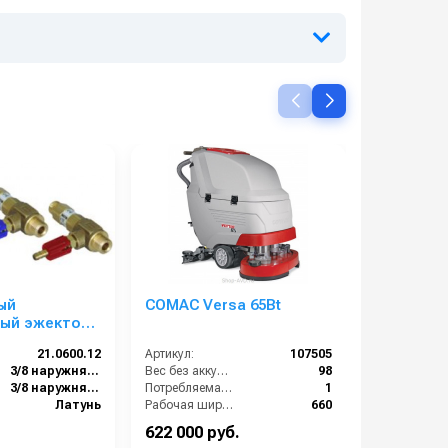
ый
COMAC Versa 65Bt
Удлинен
мый эжектор
для мою
ых средств
регулиру
21.0600.12
Артикул:
107505
Артикул:
вход 3/8ш-
вход 3/8ш
3/8 наружняя резьба
Вес без аккумуляторов (кг):
98
Вход:
. (черный)
(нерж)
3/8 наружняя резьба
Потребляемая мощность (кВт):
1
Выход:
Латунь
Рабочая ширина (мм):
660
Материал:
):
30
Рабочая ширина щеток (мм):
660
622 000 руб.
17 000 ру
1
Тип машины:
Аккумуляторная
В коробке: