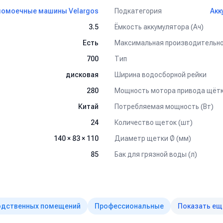
Подкатегория
омоечные машины Velargos
Акк
Ёмкость аккумулятора (Ач)
3.5
Есть
ые и не требуют обслуживания
Тип
700
Ширина водосборной рейки
дисковая
орка крупных площадей
Мощность мотора привода щётк
280
Потребляемая мощность (Вт)
Китай
обслуживание
Количество щеток (шт)
24
модели обращайтесь к нашим менеджерам.
Диаметр щетки Ø (мм)
140 × 83 × 110
Бак для грязной воды (л)
85
одственных помещений
Профессиональные
Показать ещ