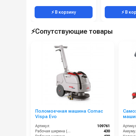
⚡ В корзину
⚡ В ко
⚡Сопутствующие товары
Поломоечная машина Comac
Само
Vispa Evo
машин
Артикул:
109761
Артикул
Рабочая ширина (мм):
430