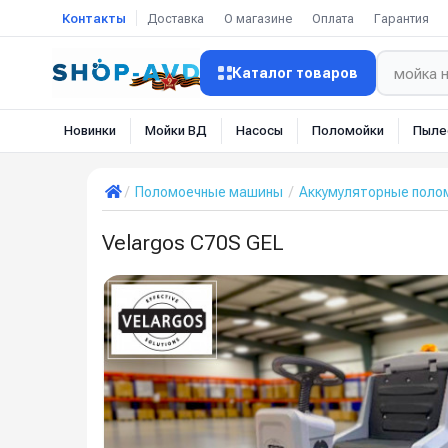
Контакты
Доставка
О магазине
Оплата
Гарантия
Каталог товаров
Новинки
Мойки ВД
Насосы
Поломойки
Пыле
Поломоечные машины
Аккумуляторные пол
Velargos C70S GEL