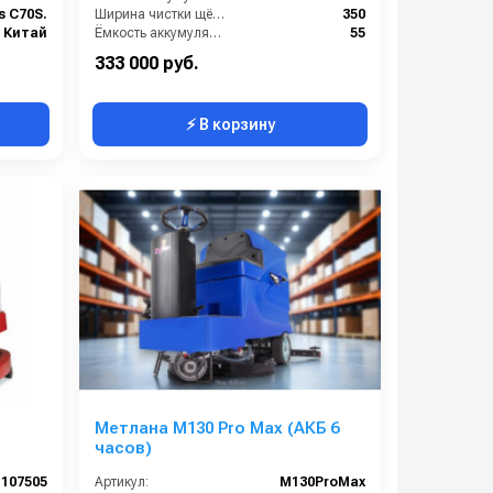
s C70S.
Ширина чистки щёток (мм):
350
Китай
Ёмкость аккумуляторов (Ач):
55
Давление прижима щетки (г/см2):
-
333 000 руб.
⚡ В корзину
Метлана М130 Pro Max (АКБ 6
часов)
107505
Артикул:
М130ProMax