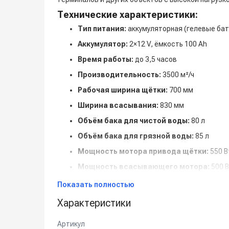
Технические характеристики:
Тип питания:
аккумуляторная (гелевые бат
Аккумулятор:
2×12 V, ёмкость 100 Ah
Время работы:
до 3,5 часов
Производительность:
3500 м²/ч
Рабочая ширина щётки:
700 мм
Ширина всасывания:
830 мм
Объём бака для чистой воды:
80 л
Объём бака для грязной воды:
85 л
Мощность мотора привода щётки:
550 В
Мощность всасывающего мотора:
500 
Масса:
280 кг
Показать полностью
Габариты (Д×Ш×В):
140 × 83 × 110 см
Характеристики
Комплектация:
Артикул
1 щётка