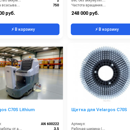
Количество аккумуляторов (шт):
2
Вес без аккумуляторов (кг):
Ширина всасывающей балки (мм):
750
Частота вращения щетки (об/мин):
Производительность по площади (м2/ч):
2200
Масса (кг):
00 руб.
248 000 руб.
⚡ В корзину
⚡ В корзину
gos C70S Lithium
Щетка для Velargos C70S
:
AN 600222
Артикул:
Время работы от аккумуляторов (ч):
3.5
Рабочая ширина (мм):