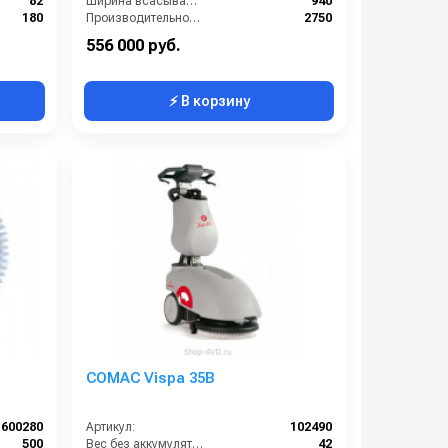
82
Ширина всасывающей балки (мм):
940
180
Производительность по площади (м2/ч):
2750
150
Габариты (ДхШхВ):
1367х635х1020
556 000 руб.
⚡ В корзину
COMAC Vispa 35B
600280
Артикул:
102490
500
Вес без аккумуляторов (кг):
42