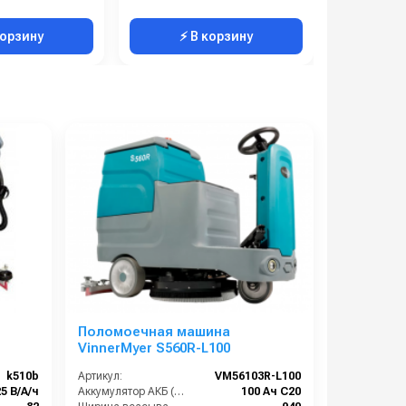
корзину
⚡ В корзину
⚡ 
Поломоечная машина
VinnerMyer S560R-L100
k510b
Артикул:
VM56103R-L100
25 В/А/ч
Аккумулятор АКБ (В/А·ч):
100 Ач С20