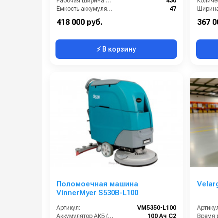
Рабочая ширина щеток (мм):
430
Ёмкость аккумуляторов (Ач):
47
Габариты (ДхШхВ):
895 × 1215 × 730 мм
418 000 руб.
367 0
⚡ В корзину
Поломоечная машина
Velar
VinnerMyer S530B-L100
Артикул:
VM5350-L100
Артикул
Аккумулятор АКБ (В/А·ч):
100 Ач С2