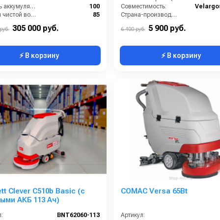
Ёмкость аккумулятора (Ач):
100
Совместимость:
Velargo
Бак для чистой воды (л):
85
Страна-производитель:
Диаметр щетки Ø (мм):
700
305 000 руб.
5 900 руб.
руб.
6 400 руб.
⚡ В корзину
⚡ В корзину
tt Clever C510b Basic (с
COMAC Versa 65Bt
ыми АКБ 113 Ач)
:
BNT62060-113
Артикул: