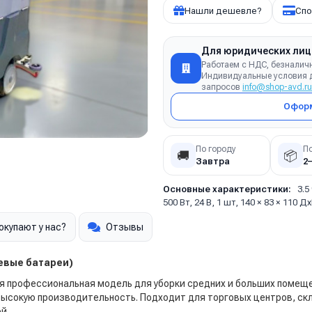
Нашли дешевле?
Спо
Для юридических лиц
Работаем с НДС, безналич
Индивидуальные условия д
запросов
info@shop-avd.ru
Оформ
По городу
П
🚚
📦
Завтра
2
Основные характеристики:
3.5
500 Вт, 24 В, 1 шт, 140 × 83 × 110 
окупают у нас?
Отзывы
евые батареи)
я профессиональная модель для уборки средних и больших помещ
 высокую производительность. Подходит для торговых центров, с
й.