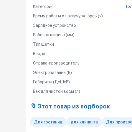
Категория
Пол
1 скребок
Время работы от аккумуляторов (ч)
1 зарядное устройство
Особенности и преимущества:
Зарядное устройство
Гелевые батареи — безопасные, долговечн
Рабочая ширина (мм)
До 3,5 часов автономной работы
Тип щетки
Большая рабочая ширина — эффективная уб
Вес, кг
Усиленная конструкция и надёжные узлы
Страна-производитель
Простое управление и лёгкое техническое 
Электропитание (В)
Для консультации и подбора оптимальной 
Габариты (ДхШхВ)
Бак для чистой воды (л)
🔖 Этот товар из подборок
Для гостиниц
для клининга
Для произв