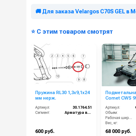
🚚 Для заказа Velargos C70S GEL в 
⭐ С этим товаром смотрят
Пружина RL30 1,3x9,1x24
Подметальн
мм нерж.
Comet CWS 9
Артикул:
30.1764.51
Артикул:
Сегмент:
Арматура высокого давления
Объем:
Рабочая ширина (мм):
Вес, кг:
Страна-производитель:
600 руб.
68 000 руб.
Габариты (ДхШхВ):