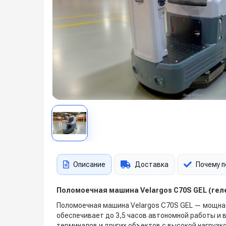
Описание
Доставка
Почему п
Поломоечная машина
Velargos C70S GEL
(гел
Поломоечная машина Velargos C70S GEL — мощна
обеспечивает до 3,5 часов автономной работы и
терминалов и других объектов с высокой нагрузко