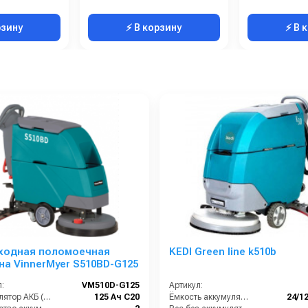
рзину
⚡ В корзину
⚡ В 
ходная поломоечная
KEDI Green line k510b
а VinnerMyer S510BD-G125
:
VM510D-G125
Артикул:
Аккумулятор АКБ (В/А·ч):
125 Ач С20
Ёмкость аккумуляторов (Ач):
24/1