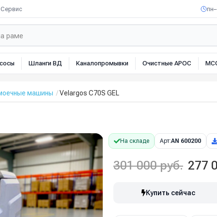
Сервис
пн–
сосы
Шланги ВД
Каналопромывки
Очистные АРОС
МС
омоечные машины
Velargos C70S GEL
На складе
Арт:
AN 600200
301 000 руб.
277 0
Купить сейчас