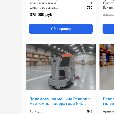
Количество аккумуляторов (шт):
1
Ширина всасывающей балки (мм):
780
Производительность по площади (м2/ч):
2100
375 000 руб.
330 000 
⚡ В корзину
Поломоечная машина Pennon с
Benne
местом для оператора N-5
гелев
(24V)
Артикул:
N-5
Артикул