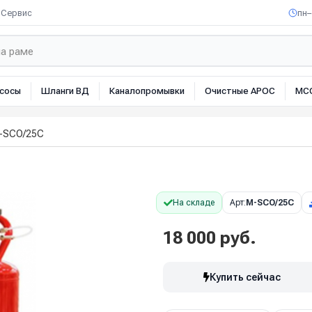
Сервис
пн–
сосы
Шланги ВД
Каналопромывки
Очистные АРОС
МС
-SCO/25C
На складе
Арт:
M-SCO/25C
18 000 руб.
Купить сейчас