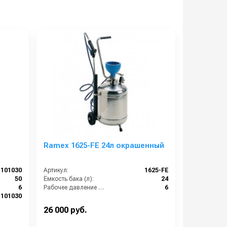
Ramex 1625-FE 24л окрашенный
101030
Артикул:
1625-FE
50
Ёмкость бака (л):
24
6
Рабочее давление (бар):
6
101030
26 000 руб.