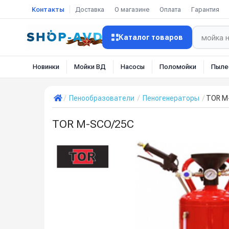
Контакты
Доставка
О магазине
Оплата
Гарантия
Каталог товаров
Новинки
Мойки ВД
Насосы
Поломойки
Пыле
Пенообразователи
Пеногенераторы
TOR M
TOR M-SCO/25C