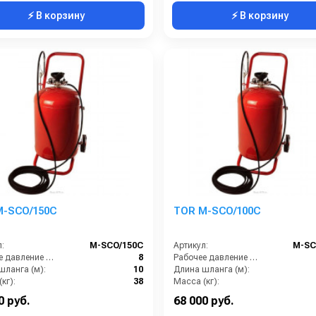
⚡ В корзину
⚡ В корзину
M-SCO/150C
TOR М-SCO/100C
:
М-SCO/150C
Артикул:
М-SC
Рабочее давление (бар):
8
Рабочее давление (бар):
шланга (м):
10
Длина шланга (м):
кг):
38
Масса (кг):
ты:
700х570х1100 мм
Габариты:
700х570х
0 руб.
68 000 руб.