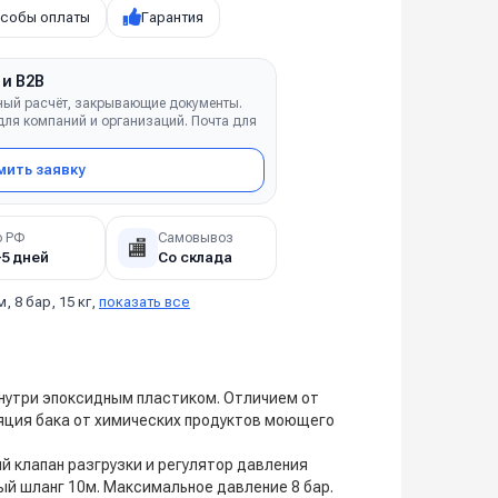
собы оплаты
Гарантия
 и B2B
ный расчёт, закрывающие документы.
ля компаний и организаций. Почта для
ить заявку
о РФ
Самовывоз
🏬
–5 дней
Со склада
м, 8 бар, 15 кг,
показать все
нутри эпоксидным пластиком. Отличием от
яция бака от химических продуктов моющего
й клапан разгрузки и регулятор давления
й шланг 10м. Максимальное давление 8 бар.