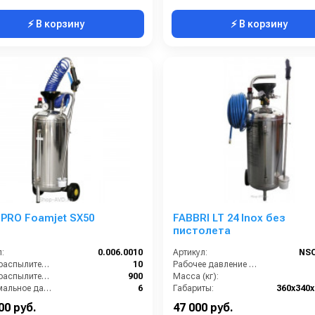
⚡ В корзину
⚡ В корзину
 PRO Foamjet SX50
FABBRI LT 24 Inox без
пистолета
:
0.006.0010
Артикул:
NSO
Длина распылительного шланга (м):
10
Рабочее давление (бар):
Длина распылителя (мм):
900
Масса (кг):
Максимальное давление на выходе (бар):
6
Габариты:
360х340
Объём бака / ресивера (л):
50
Объем ресивера:
00 руб.
47 000 руб.