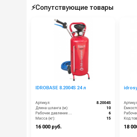
⚡Сопутствующие товары
IDROBASE 8.2004S 24 л
idros
Артикул:
8.2004S
Артикул
Длина шланга (м):
10
Ёмкость
Рабочее давление (бар):
6
Масса (кг):
15
Код то
Габариты:
360х340х800 мм
16 000 руб.
18 00