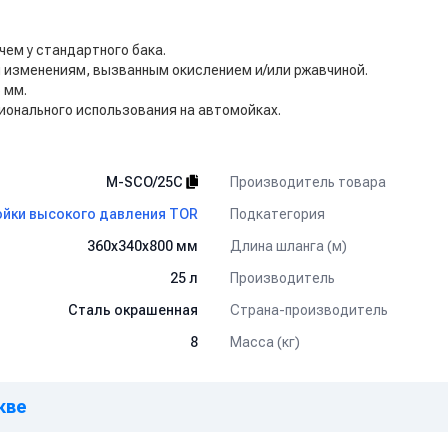
чем у стандартного бака.
 изменениям, вызванным окислением и/или ржавчиной.
 мм.
онального использования на автомойках.
Производитель товара
M-SCO/25C
Подкатегория
йки высокого давления TOR
Длина шланга (м)
360х340х800 мм
Производитель
25 л
Страна-производитель
Сталь окрашенная
Масса (кг)
8
кве