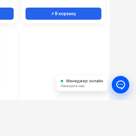
⚡ В корзину
Менеджер онлайн
Напишите нам
CO100C
10
750
8
100