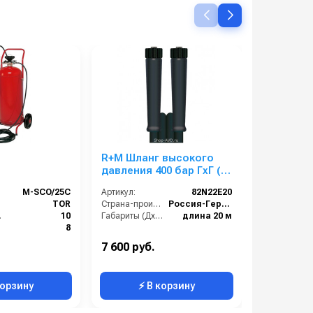
R+M Шланг высокого
Форсунка
давления 400 бар ГхГ (20
00180 1/
м)
М-SCO/25C
Артикул:
82N22E20
Артикул:
TOR
Страна-производитель:
Россия-Германия
Вход:
м):
10
Габариты (ДхШхВ):
длина 20 м
Выход:
8
Материал:
окрашенная сталь
В коробке:
7 600 руб.
5 600 руб
ратора:
25 л
Вес, кг:
корзину
⚡ В корзину
⚡ 