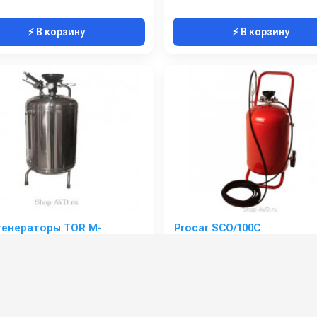
⚡ В корзину
⚡ В корзину
генераторы TOR М-
Procar SCO/100C
00C
:
М-SCX/100C
Артикул:
PROCAR-S
Максимальное давление (бар):
8
Длина распылительного шланга (м):
ака (л):
100
Длина распылителя (мм):
Длина распылительного шланга (м):
10
Максимальное давление на выходе (бар):
Длина распылителя (мм):
700
Объём бака / ресивера (л):