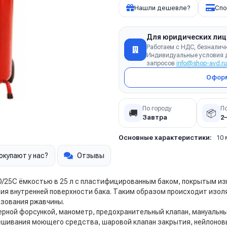
Нашли дешевле?
Спо
Для юридических лиц
Работаем с НДС, безналич
Индивидуальные условия д
запросов
info@shop-avd.ru
Оформ
По городу
П
🚚
📦
Завтра
2
Основные характеристики:
10 
окупают у нас?
Отзывы
25C ёмкостью в 25 л с пластифицированным баком, покрытым из
ия внутренней поверхности бака. Таким образом происходит изол
азования ржавчины.
еерной форсункой, манометр, предохранительный клапан, мануальны
мешивания моющего средства, шаровой клапан закрытия, нейлоновы