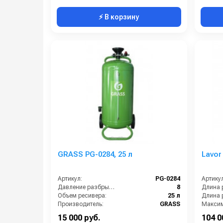
⚡ В корзину
GRASS PG-0284, 25 л
Lavor
Артикул:
PG-0284
Артикул
Давление разбрызгивания (бар):
8
Объем ресивера:
25 л
Производитель:
GRASS
Материал корпуса:
Сталь окрашенная
15 000 руб.
104 0