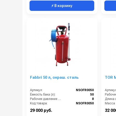
⚡ В корзину
Fabbri 50 л, окраш. сталь
TOR 
Артикул:
NSOFR0050
Артикул
Ёмкость бака (л):
50
Рабочее давление (бар):
8
Длина 
Код товара:
NSOFR0050
Масса (
Габари
29 000 руб.
32 00