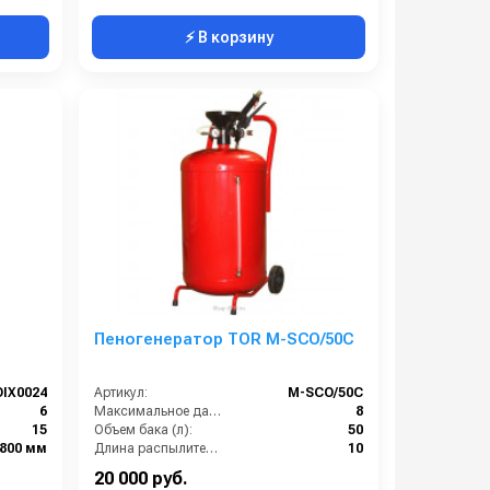
⚡ В корзину
Пеногенератор TOR M-SCO/50C
IX0024
Артикул:
M-SCO/50C
6
Максимальное давление (бар):
8
15
Объем бака (л):
50
х800 мм
Длина распылительного шланга (м):
10
25 л
Масса (кг):
23
20 000 руб.