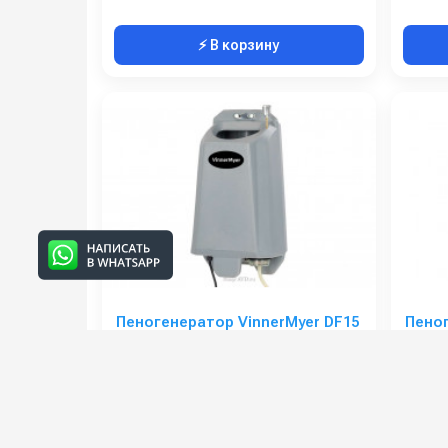
⚡ В корзину
Пеногенератор VinnerMyer DF15
Пено
SCX/1
Артикул:
VMDF15
Артикул
Ёмкость бака (л):
15
Мощность (Вт):
45
Объем б
Напряжение (В):
220
Габариты (ДхШхВ):
250х580х320