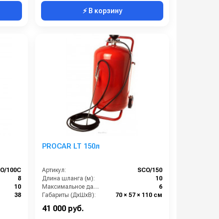
⚡ В корзину
PROCAR LT 150л
O/100C
Артикул:
SCO/150
8
Длина шланга (м):
10
10
Максимальное давление (бар):
6
38
Габариты (ДхШхВ):
70 × 57 × 110 см
1100 мм
Бренд:
PROCAR
41 000 руб.