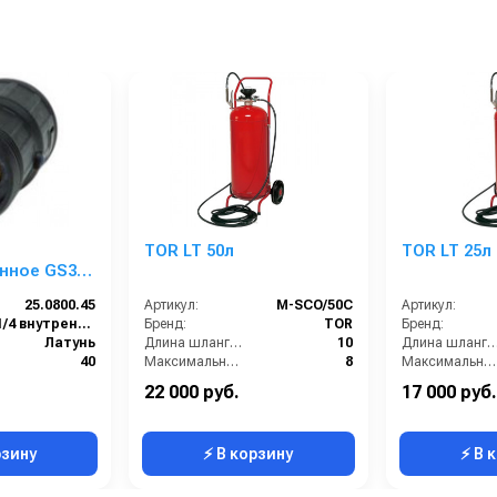
TOR LT 50л
TOR LT 25л
ое GS3
.
25.0800.45
Артикул:
М-SCO/50C
Артикул:
1/4 внутренняя резьба
Бренд:
TOR
Бренд:
Латунь
Длина шланга (м):
10
Длина шланга (
40
Максимальное давление (бар):
8
Максимальное давление (бар):
5
Материал бака пеногенератора:
окрашенная сталь
Материал бака пеногенератора:
22 000 руб.
17 000 руб.
0.224
Объем бака пеногенератора:
50 л
Объем бака пеногене
рзину
⚡ В корзину
⚡ В 