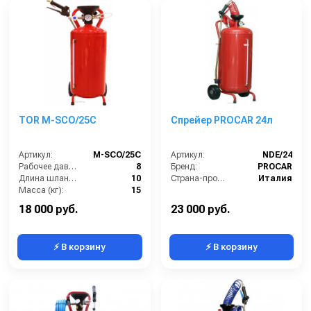
TOR M-SCO/25C
Спрейер PROCAR 24л
Артикул:
M-SCO/25C
Артикул:
NDE/24
Рабочее давление (бар):
8
Бренд:
PROCAR
Длина шланга (м):
10
Страна-производитель:
Италия
Масса (кг):
15
Габариты:
360х340х800 мм
18 000 руб.
23 000 руб.
⚡ В корзину
⚡ В корзину