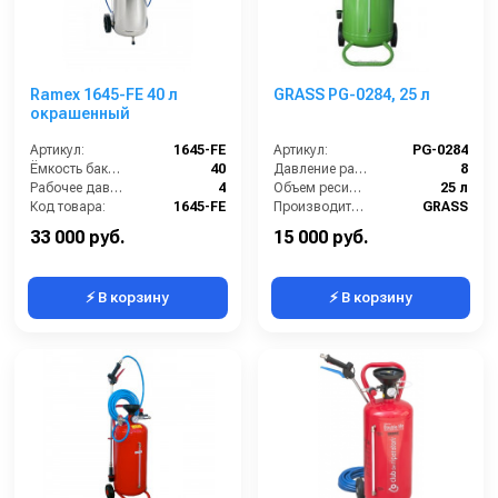
Ramex 1645-FE 40 л
GRASS PG-0284, 25 л
окрашенный
Артикул:
1645-FE
Артикул:
PG-0284
Ёмкость бака (л):
40
Давление разбрызгивания (бар):
8
Рабочее давление (бар):
4
Объем ресивера:
25 л
Код товара:
1645-FE
Производитель:
GRASS
Материал корпуса:
Сталь окрашенная
33 000 руб.
15 000 руб.
⚡ В корзину
⚡ В корзину