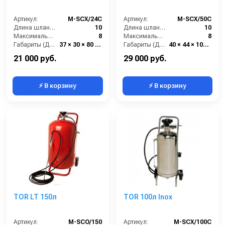
Артикул:
М-SCX/24C
Артикул:
М-SCX/50C
Длина шланга (м):
10
Длина шланга (м):
10
Максимальное давление (бар):
8
Максимальное давление (бар):
8
Габариты (ДхШхВ):
37 × 30 × 80 см
Габариты (ДхШхВ):
40 × 44 × 107 см
Бренд:
TOR
Бренд:
TOR
21 000 руб.
29 000 руб.
⚡ В корзину
⚡ В корзину
TOR LT 150л
TOR 100л Inox
Артикул:
М-SCO/150
Артикул:
М-SCX/100C