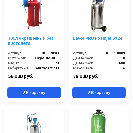
100л окрашенный без
Lavor PRO Foamjet SX24
пистолета
Артикул:
NSIFR0100
Артикул:
0.006.0009
Материал:
Окрашенная сталь
Длина распылительного шланга (м):
10
Вес, кг:
50
Длина распылителя (мм):
600
Габаритные размеры, мм:
600x650x1500
Максимальное давление на выходе (бар):
6
Объём, л:
100
Объём бака / ресивера (л):
24
56 000 руб.
78 000 руб.
⚡ В корзину
⚡ В корзину