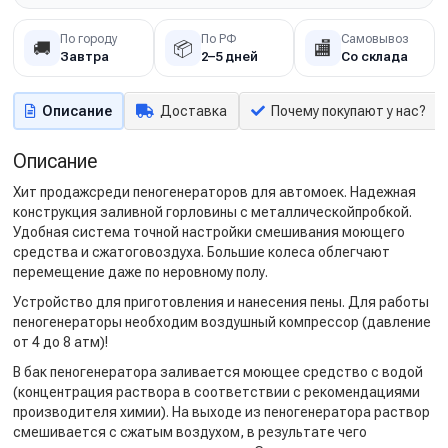
По городу
По РФ
Самовывоз
🚚
📦
🏬
Завтра
2–5 дней
Со склада
Описание
Доставка
Почему покупают у нас?
Описание
Хит продажсреди пеногенераторов для автомоек. Надежная
конструкция заливной горловины с металлическойпробкой.
Удобная система точной настройки смешивания моющего
средства и сжатоговоздуха. Большие колеса облегчают
перемещение даже по неровному полу.
Устройство для приготовления и нанесения пены. Для работы
пеногенераторы необходим воздушный компрессор (давление
от 4 до 8 атм)!
В бак пеногенератора заливается моющее средство с водой
(концентрация раствора в соответствии с рекомендациями
производителя химии). На выходе из пеногенератора раствор
смешивается с сжатым воздухом, в результате чего