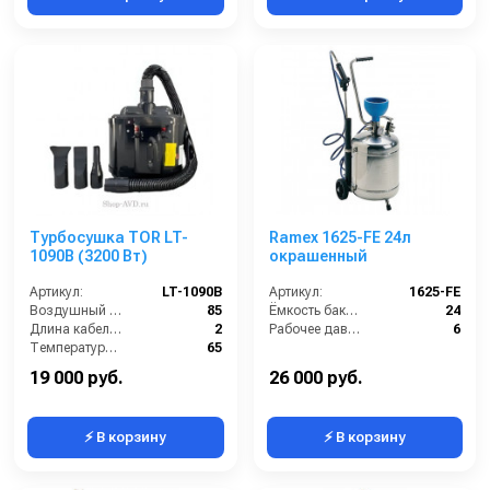
Турбосушка TOR LT-
Ramex 1625-FE 24л
1090B (3200 Вт)
окрашенный
Артикул:
LT-1090B
Артикул:
1625-FE
Воздушный поток (л/сек):
85
Ёмкость бака (л):
24
Длина кабеля (м):
2
Рабочее давление (бар):
6
Температура (°C):
65
Мощность (Вт):
3200
19 000 руб.
26 000 руб.
⚡ В корзину
⚡ В корзину