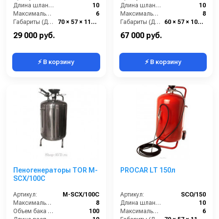
Длина шланга (м):
10
Длина шланга (м):
10
Максимальное давление (бар):
6
Максимальное давление (бар):
8
Габариты (ДхШхВ):
70 × 57 × 110 см
Габариты (ДхШхВ):
60 × 57 × 100 см
Бренд:
TOR
Бренд:
TOR
29 000 руб.
67 000 руб.
⚡ В корзину
⚡ В корзину
Пеногенераторы TOR М-
PROCAR LT 150л
SCX/100C
Артикул:
М-SCX/100C
Артикул:
SCO/150
Максимальное давление (бар):
8
Длина шланга (м):
10
Объем бака (л):
100
Максимальное давление (бар):
6