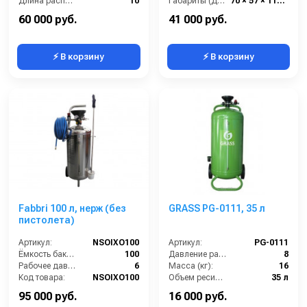
Длина распылительного шланга (м):
10
Габариты (ДхШхВ):
70 × 57 × 110 см
Длина распылителя (мм):
700
Бренд:
PROCAR
60 000 руб.
41 000 руб.
⚡ В корзину
⚡ В корзину
Fabbri 100 л, нерж (без
GRASS PG-0111, 35 л
пистолета)
Артикул:
NSOIXO100
Артикул:
PG-0111
Ёмкость бака (л):
100
Давление разбрызгивания (бар):
8
Рабочее давление (бар):
6
Масса (кг):
16
Код товара:
NSOIXO100
Объем ресивера:
35 л
Производитель:
GRASS
95 000 руб.
16 000 руб.