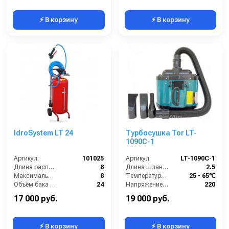
⚡ В корзину
⚡ В корзину
IdroSystem LT 24
Турбосушка Tor LT-
1090C-1
Артикул:
101025
Артикул:
LT-1090C-1
Длина распылительного шланга (м):
8
Длина шланга (м):
2.5
Максимальное давление на выходе (бар):
8
Температура (°C):
25 - 65℃
Объём бака / ресивера (л):
24
Напряжение (В):
220
Габариты (ДхШхВ):
340х340х780
Мощность (кВт):
3.2
17 000 руб.
19 000 руб.
⚡ В корзину
⚡ В корзину