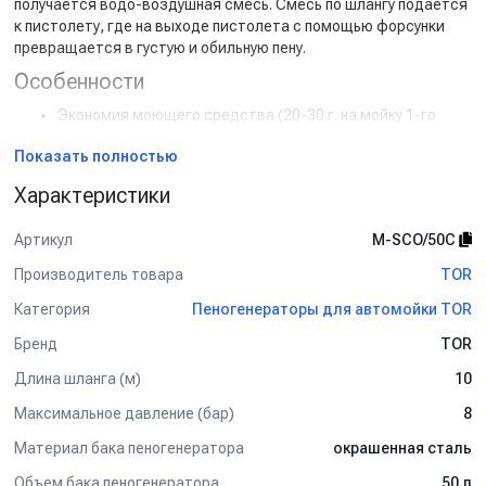
получается водо-воздушная смесь. Смесь по шлангу подается
к пистолету, где на выходе пистолета с помощью форсунки
превращается в густую и обильную пену.
Особенности
Экономия моющего средства (20-30 г. на мойку 1-го
авто).
Показать полностью
Максимальная высота нанесения пены до 6 метров.
Сокращение затрат времени на обработку поверхности
Характеристики
(~5-6 мин. На мойку 1-го авто).
Удобное нанесение: не нужно тратить время на замену
Артикул
М-SCO/50C
копья на пенную насадку (в случае использования
пенокомплекта).
Производитель товара
TOR
Категория
Пеногенераторы для автомойки TOR
Бренд
TOR
Длина шланга (м)
10
Максимальное давление (бар)
8
Материал бака пеногенератора
окрашенная сталь
Объем бака пеногенератора
50 л