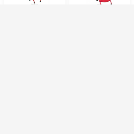
idrosystem Lt 25 foamer
IDROBASE 8.2004S 24 л
Артикул:
101025
Артикул:
8.2004S
Ёмкость бака (л):
25
Длина шланга (м):
10
Рабочее давление (бар):
6
Рабочее давление (бар):
6
Код товара:
101025
Масса (кг):
15
Габариты:
360х340х800 мм
18 000 руб.
16 000 руб.
⚡ В корзину
⚡ В корзину
Procar SCX/100C