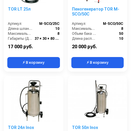
TOR LT 25л
Пеногенератор TOR M-
SCO/50C
Артикул:
М-SCO/25C
Артикул:
M-SCO/50C
Длина шланга (м):
10
Максимальное давление (бар):
8
Максимальное давление (бар):
8
Объем бака (л):
50
Габариты (ДхШхВ):
37 × 30 × 80 см
Длина распылительного шланга (м):
10
Бренд:
TOR
Масса (кг):
23
17 000 руб.
20 000 руб.
⚡ В корзину
⚡ В корзину
TOR 24л Inox
TOR 50л Inox