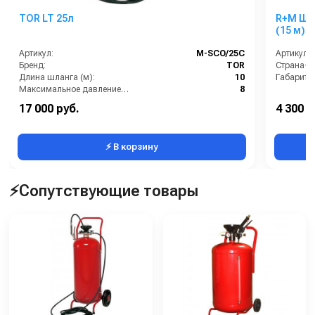
TOR LT 25л
R+M Шла
(15 м)
Артикул:
М-SCO/25C
Артикул:
Бренд:
TOR
Страна-п
Длина шланга (м):
10
Габариты
Максимальное давление (бар):
8
Материал бака пеногенератора:
окрашенная сталь
17 000 руб.
4 300 р
Объем бака пеногенератора:
25 л
⚡ В корзину
⚡Сопутствующие товары